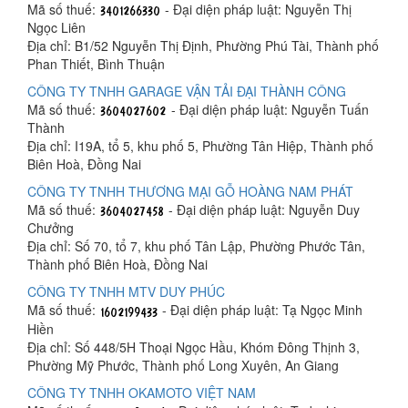
Mã số thuế:
- Đại diện pháp luật: Nguyễn Thị
Ngọc Liên
Địa chỉ: B1/52 Nguyễn Thị Định, Phường Phú Tài, Thành phố
Phan Thiết, Bình Thuận
CÔNG TY TNHH GARAGE VẬN TẢI ĐẠI THÀNH CÔNG
Mã số thuế:
- Đại diện pháp luật: Nguyễn Tuấn
Thành
Địa chỉ: I19A, tổ 5, khu phố 5, Phường Tân Hiệp, Thành phố
Biên Hoà, Đồng Nai
CÔNG TY TNHH THƯƠNG MẠI GỖ HOÀNG NAM PHÁT
Mã số thuế:
- Đại diện pháp luật: Nguyễn Duy
Chưởng
Địa chỉ: Số 70, tổ 7, khu phố Tân Lập, Phường Phước Tân,
Thành phố Biên Hoà, Đồng Nai
CÔNG TY TNHH MTV DUY PHÚC
Mã số thuế:
- Đại diện pháp luật: Tạ Ngọc Minh
Hiền
Địa chỉ: Số 448/5H Thoại Ngọc Hầu, Khóm Đông Thịnh 3,
Phường Mỹ Phước, Thành phố Long Xuyên, An Giang
CÔNG TY TNHH OKAMOTO VIỆT NAM