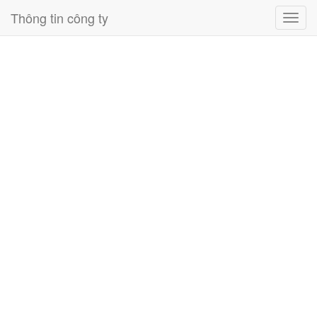
Thông tin công ty
Toggl
navig