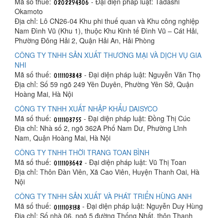
Mã số thuế:
- Đại diện pháp luật: Tadashi
Okamoto
Địa chỉ: Lô CN26-04 Khu phi thuế quan và Khu công nghiệp
Nam Đình Vũ (Khu 1), thuộc Khu Kinh tế Đình Vũ – Cát Hải,
Phường Đông Hải 2, Quận Hải An, Hải Phòng
CÔNG TY TNHH SẢN XUẤT THƯƠNG MẠI VÀ DỊCH VỤ GIA
NHI
Mã số thuế:
- Đại diện pháp luật: Nguyễn Văn Thọ
Địa chỉ: Số 59 ngõ 249 Yên Duyên, Phường Yên Sở, Quận
Hoàng Mai, Hà Nội
CÔNG TY TNHH XUẤT NHẬP KHẨU DAISYCO
Mã số thuế:
- Đại diện pháp luật: Đồng Thị Cúc
Địa chỉ: Nhà số 2, ngõ 362A Phố Nam Dư, Phường Lĩnh
Nam, Quận Hoàng Mai, Hà Nội
CÔNG TY TNHH THỜI TRANG TOAN BÌNH
Mã số thuế:
- Đại diện pháp luật: Vũ Thị Toan
Địa chỉ: Thôn Đàn Viên, Xã Cao Viên, Huyện Thanh Oai, Hà
Nội
CÔNG TY TNHH SẢN XUẤT VÀ PHÁT TRIỂN HÙNG ANH
Mã số thuế:
- Đại diện pháp luật: Nguyễn Duy Hùng
Địa chỉ: Số nhà 06, ngõ 5 đường Thống Nhất, thôn Thanh