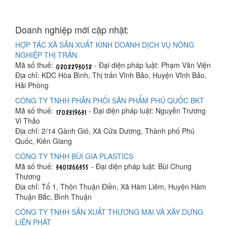
Doanh nghiệp mới cập nhật:
HỢP TÁC XÃ SẢN XUẤT KINH DOANH DỊCH VỤ NÔNG
NGHIỆP THỊ TRẤN.
Mã số thuế:
- Đại diện pháp luật: Phạm Văn Viện
Địa chỉ: KDC Hòa Bình, Thị trấn Vĩnh Bảo, Huyện Vĩnh Bảo,
Hải Phòng
CÔNG TY TNHH PHÂN PHỐI SẢN PHẨM PHÚ QUỐC BKT
Mã số thuế:
- Đại diện pháp luật: Nguyễn Trương
Vi Thảo
Địa chỉ: 2/14 Gành Gió, Xã Cửa Dương, Thành phố Phú
Quốc, Kiên Giang
CÔNG TY TNHH BÙI GIA PLASTICS
Mã số thuế:
- Đại diện pháp luật: Bùi Chung
Thương
Địa chỉ: Tổ 1, Thôn Thuận Điền, Xã Hàm Liêm, Huyện Hàm
Thuận Bắc, Bình Thuận
CÔNG TY TNHH SẢN XUẤT THƯƠNG MẠI VÀ XÂY DỰNG
LIÊN PHÁT