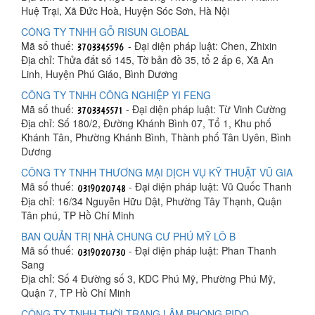
Huệ Trại, Xã Đức Hoà, Huyện Sóc Sơn, Hà Nội
CÔNG TY TNHH GỖ RISUN GLOBAL
Mã số thuế:
- Đại diện pháp luật: Chen, Zhixin
Địa chỉ: Thửa đất số 145, Tờ bản đồ 35, tổ 2 ấp 6, Xã An
Linh, Huyện Phú Giáo, Bình Dương
CÔNG TY TNHH CÔNG NGHIỆP YI FENG
Mã số thuế:
- Đại diện pháp luật: Từ Vinh Cường
Địa chỉ: Số 180/2, Đường Khánh Bình 07, Tổ 1, Khu phố
Khánh Tân, Phường Khánh Bình, Thành phố Tân Uyên, Bình
Dương
CÔNG TY TNHH THƯƠNG MẠI DỊCH VỤ KỸ THUẬT VŨ GIA
Mã số thuế:
- Đại diện pháp luật: Vũ Quốc Thanh
Địa chỉ: 16/34 Nguyễn Hữu Dật, Phường Tây Thạnh, Quận
Tân phú, TP Hồ Chí Minh
BAN QUẢN TRỊ NHÀ CHUNG CƯ PHÚ MỸ LÔ B
Mã số thuế:
- Đại diện pháp luật: Phan Thanh
Sang
Địa chỉ: Số 4 Đường số 3, KDC Phú Mỹ, Phường Phú Mỹ,
Quận 7, TP Hồ Chí Minh
CÔNG TY TNHH THỜI TRANG LÂM PHONG PIDO