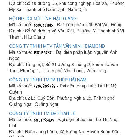
Địa chỉ: Số 10 đường D5, khu công nghiệp Hòa Xá, Phường
Mỹ Xá, Thành phố Nam Định, Nam Định
HỘI NGƯỜI MÙ TỈNH HẬU GIANG
Mã số thuế:
- Đại diện pháp luật: Bùi Văn Đông
Địa chỉ: Số 02 đường Võ Văn Kiệt, Phường V, Thành phố Vị
Thanh, Hậu Giang
CÔNG TY TNHH MTV TÂN VĂN MINH DIAMOND
Mã số thuế:
- Đại diện pháp luật: Nguyễn Ánh
Ngọc
Địa chỉ: Tầng trệt, Số 21 đường 3 tháng 2, khóm Lê Văn
Tám, Phường 1, Thành phố Vĩnh Long, Vĩnh Long
CÔNG TY TNHH TMDV THÉP HẢI NAM
Mã số thuế:
- Đại diện pháp luật: Tạ Thị Mỹ
Quỳnh
Địa chỉ: 82 Lê Quý Đôn, Phường Nghĩa Lộ, Thành phố
Quảng Ngãi, Quảng Ngãi
CÔNG TY TNHH TM DV PHAN LÊ
Mã số thuế:
- Đại diện pháp luật: Lê Thị Nhật
Linh
Địa chỉ: Buôn Jang Lành, Xã Krông Na, Huyện Buôn Đôn,