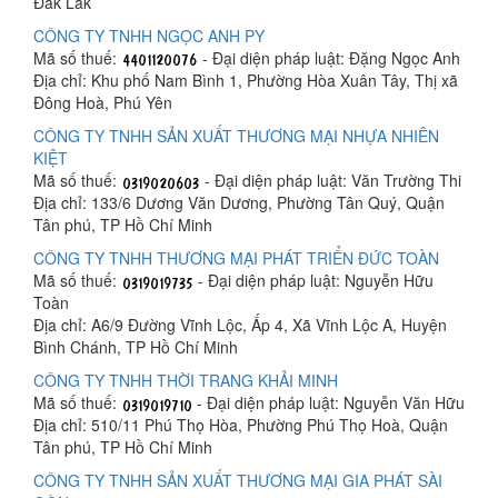
Đắk Lắk
CÔNG TY TNHH NGỌC ANH PY
Mã số thuế:
- Đại diện pháp luật: Đặng Ngọc Anh
Địa chỉ: Khu phố Nam Bình 1, Phường Hòa Xuân Tây, Thị xã
Đông Hoà, Phú Yên
CÔNG TY TNHH SẢN XUẤT THƯƠNG MẠI NHỰA NHIÊN
KIỆT
Mã số thuế:
- Đại diện pháp luật: Văn Trường Thi
Địa chỉ: 133/6 Dương Văn Dương, Phường Tân Quý, Quận
Tân phú, TP Hồ Chí Minh
CÔNG TY TNHH THƯƠNG MẠI PHÁT TRIỂN ĐỨC TOÀN
Mã số thuế:
- Đại diện pháp luật: Nguyễn Hữu
Toàn
Địa chỉ: A6/9 Đường Vĩnh Lộc, Ấp 4, Xã Vĩnh Lộc A, Huyện
Bình Chánh, TP Hồ Chí Minh
CÔNG TY TNHH THỜI TRANG KHẢI MINH
Mã số thuế:
- Đại diện pháp luật: Nguyễn Văn Hữu
Địa chỉ: 510/11 Phú Thọ Hòa, Phường Phú Thọ Hoà, Quận
Tân phú, TP Hồ Chí Minh
CÔNG TY TNHH SẢN XUẤT THƯƠNG MẠI GIA PHÁT SÀI