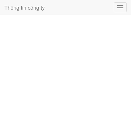
Thông tin công ty
Toggl
navig