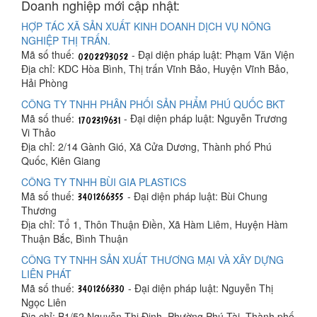
Doanh nghiệp mới cập nhật:
HỢP TÁC XÃ SẢN XUẤT KINH DOANH DỊCH VỤ NÔNG
NGHIỆP THỊ TRẤN.
Mã số thuế:
- Đại diện pháp luật: Phạm Văn Viện
Địa chỉ: KDC Hòa Bình, Thị trấn Vĩnh Bảo, Huyện Vĩnh Bảo,
Hải Phòng
CÔNG TY TNHH PHÂN PHỐI SẢN PHẨM PHÚ QUỐC BKT
Mã số thuế:
- Đại diện pháp luật: Nguyễn Trương
Vi Thảo
Địa chỉ: 2/14 Gành Gió, Xã Cửa Dương, Thành phố Phú
Quốc, Kiên Giang
CÔNG TY TNHH BÙI GIA PLASTICS
Mã số thuế:
- Đại diện pháp luật: Bùi Chung
Thương
Địa chỉ: Tổ 1, Thôn Thuận Điền, Xã Hàm Liêm, Huyện Hàm
Thuận Bắc, Bình Thuận
CÔNG TY TNHH SẢN XUẤT THƯƠNG MẠI VÀ XÂY DỰNG
LIÊN PHÁT
Mã số thuế:
- Đại diện pháp luật: Nguyễn Thị
Ngọc Liên
Địa chỉ: B1/52 Nguyễn Thị Định, Phường Phú Tài, Thành phố