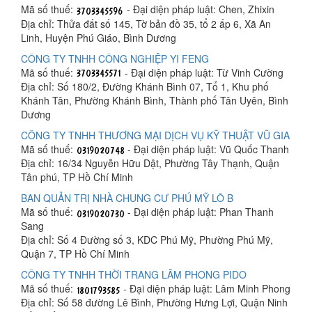
Mã số thuế:
- Đại diện pháp luật: Chen, Zhixin
Địa chỉ: Thửa đất số 145, Tờ bản đồ 35, tổ 2 ấp 6, Xã An
Linh, Huyện Phú Giáo, Bình Dương
CÔNG TY TNHH CÔNG NGHIỆP YI FENG
Mã số thuế:
- Đại diện pháp luật: Từ Vinh Cường
Địa chỉ: Số 180/2, Đường Khánh Bình 07, Tổ 1, Khu phố
Khánh Tân, Phường Khánh Bình, Thành phố Tân Uyên, Bình
Dương
CÔNG TY TNHH THƯƠNG MẠI DỊCH VỤ KỸ THUẬT VŨ GIA
Mã số thuế:
- Đại diện pháp luật: Vũ Quốc Thanh
Địa chỉ: 16/34 Nguyễn Hữu Dật, Phường Tây Thạnh, Quận
Tân phú, TP Hồ Chí Minh
BAN QUẢN TRỊ NHÀ CHUNG CƯ PHÚ MỸ LÔ B
Mã số thuế:
- Đại diện pháp luật: Phan Thanh
Sang
Địa chỉ: Số 4 Đường số 3, KDC Phú Mỹ, Phường Phú Mỹ,
Quận 7, TP Hồ Chí Minh
CÔNG TY TNHH THỜI TRANG LÂM PHONG PIDO
Mã số thuế:
- Đại diện pháp luật: Lâm Minh Phong
Địa chỉ: Số 58 đường Lê Bình, Phường Hưng Lợi, Quận Ninh