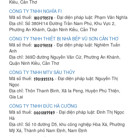
Kiều, Cần Thơ
CÔNG TY TNHH NGHĨA FI
Mã số thuế:
- Đại diện pháp luật: Phạm Văn Nghĩa
Địa chỉ: Số 380H/14 Đường Trần Nam Phú, Khu Vực 2,
Phường An Khánh, Quận Ninh Kiều, Cần Thơ
CÔNG TY TNHH THIẾT BỊ NHÀ BẾP VŨ SƠN CẦN THƠ
Mã số thuế:
- Đại diện pháp luật: Nghiêm Tuấn
Anh
Địa chỉ: 369D đường Nguyễn Văn Cừ, Phường An Khánh,
Quận Ninh Kiều, Cần Thơ
CÔNG TY TNHH MTV SÁU THỦY
Mã số thuế:
- Đại diện pháp luật: Nguyễn Thị
Ngọc
Địa chỉ: Thôn Thanh Bình, Xã Ia Peng, Huyện Phú Thiện,
Gia Lai
CÔNG TY TNHH ĐỨC HÀ CƯỜNG
Mã số thuế:
- Đại diện pháp luật: Đinh Thị Ngọc
Hà
Địa chỉ: Số 10 đường D5, khu công nghiệp Hòa Xá, Phường
Mỹ Xá, Thành phố Nam Định, Nam Định