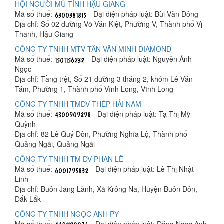
HỘI NGƯỜI MÙ TỈNH HẬU GIANG
Mã số thuế:
- Đại diện pháp luật: Bùi Văn Đông
Địa chỉ: Số 02 đường Võ Văn Kiệt, Phường V, Thành phố Vị
Thanh, Hậu Giang
CÔNG TY TNHH MTV TÂN VĂN MINH DIAMOND
Mã số thuế:
- Đại diện pháp luật: Nguyễn Ánh
Ngọc
Địa chỉ: Tầng trệt, Số 21 đường 3 tháng 2, khóm Lê Văn
Tám, Phường 1, Thành phố Vĩnh Long, Vĩnh Long
CÔNG TY TNHH TMDV THÉP HẢI NAM
Mã số thuế:
- Đại diện pháp luật: Tạ Thị Mỹ
Quỳnh
Địa chỉ: 82 Lê Quý Đôn, Phường Nghĩa Lộ, Thành phố
Quảng Ngãi, Quảng Ngãi
CÔNG TY TNHH TM DV PHAN LÊ
Mã số thuế:
- Đại diện pháp luật: Lê Thị Nhật
Linh
Địa chỉ: Buôn Jang Lành, Xã Krông Na, Huyện Buôn Đôn,
Đắk Lắk
CÔNG TY TNHH NGỌC ANH PY