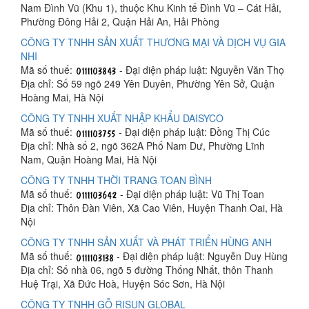
Nam Đình Vũ (Khu 1), thuộc Khu Kinh tế Đình Vũ – Cát Hải,
Phường Đông Hải 2, Quận Hải An, Hải Phòng
CÔNG TY TNHH SẢN XUẤT THƯƠNG MẠI VÀ DỊCH VỤ GIA
NHI
Mã số thuế:
- Đại diện pháp luật: Nguyễn Văn Thọ
Địa chỉ: Số 59 ngõ 249 Yên Duyên, Phường Yên Sở, Quận
Hoàng Mai, Hà Nội
CÔNG TY TNHH XUẤT NHẬP KHẨU DAISYCO
Mã số thuế:
- Đại diện pháp luật: Đồng Thị Cúc
Địa chỉ: Nhà số 2, ngõ 362A Phố Nam Dư, Phường Lĩnh
Nam, Quận Hoàng Mai, Hà Nội
CÔNG TY TNHH THỜI TRANG TOAN BÌNH
Mã số thuế:
- Đại diện pháp luật: Vũ Thị Toan
Địa chỉ: Thôn Đàn Viên, Xã Cao Viên, Huyện Thanh Oai, Hà
Nội
CÔNG TY TNHH SẢN XUẤT VÀ PHÁT TRIỂN HÙNG ANH
Mã số thuế:
- Đại diện pháp luật: Nguyễn Duy Hùng
Địa chỉ: Số nhà 06, ngõ 5 đường Thống Nhất, thôn Thanh
Huệ Trại, Xã Đức Hoà, Huyện Sóc Sơn, Hà Nội
CÔNG TY TNHH GỖ RISUN GLOBAL