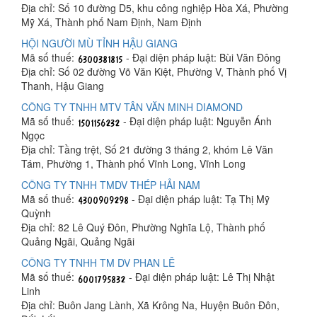
Địa chỉ: Số 10 đường D5, khu công nghiệp Hòa Xá, Phường
Mỹ Xá, Thành phố Nam Định, Nam Định
HỘI NGƯỜI MÙ TỈNH HẬU GIANG
Mã số thuế:
- Đại diện pháp luật: Bùi Văn Đông
Địa chỉ: Số 02 đường Võ Văn Kiệt, Phường V, Thành phố Vị
Thanh, Hậu Giang
CÔNG TY TNHH MTV TÂN VĂN MINH DIAMOND
Mã số thuế:
- Đại diện pháp luật: Nguyễn Ánh
Ngọc
Địa chỉ: Tầng trệt, Số 21 đường 3 tháng 2, khóm Lê Văn
Tám, Phường 1, Thành phố Vĩnh Long, Vĩnh Long
CÔNG TY TNHH TMDV THÉP HẢI NAM
Mã số thuế:
- Đại diện pháp luật: Tạ Thị Mỹ
Quỳnh
Địa chỉ: 82 Lê Quý Đôn, Phường Nghĩa Lộ, Thành phố
Quảng Ngãi, Quảng Ngãi
CÔNG TY TNHH TM DV PHAN LÊ
Mã số thuế:
- Đại diện pháp luật: Lê Thị Nhật
Linh
Địa chỉ: Buôn Jang Lành, Xã Krông Na, Huyện Buôn Đôn,