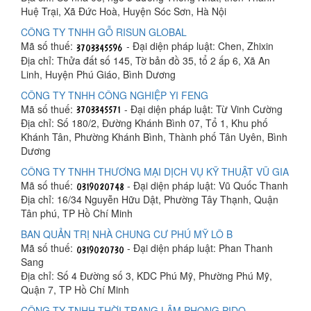
Huệ Trại, Xã Đức Hoà, Huyện Sóc Sơn, Hà Nội
CÔNG TY TNHH GỖ RISUN GLOBAL
Mã số thuế:
- Đại diện pháp luật: Chen, Zhixin
Địa chỉ: Thửa đất số 145, Tờ bản đồ 35, tổ 2 ấp 6, Xã An
Linh, Huyện Phú Giáo, Bình Dương
CÔNG TY TNHH CÔNG NGHIỆP YI FENG
Mã số thuế:
- Đại diện pháp luật: Từ Vinh Cường
Địa chỉ: Số 180/2, Đường Khánh Bình 07, Tổ 1, Khu phố
Khánh Tân, Phường Khánh Bình, Thành phố Tân Uyên, Bình
Dương
CÔNG TY TNHH THƯƠNG MẠI DỊCH VỤ KỸ THUẬT VŨ GIA
Mã số thuế:
- Đại diện pháp luật: Vũ Quốc Thanh
Địa chỉ: 16/34 Nguyễn Hữu Dật, Phường Tây Thạnh, Quận
Tân phú, TP Hồ Chí Minh
BAN QUẢN TRỊ NHÀ CHUNG CƯ PHÚ MỸ LÔ B
Mã số thuế:
- Đại diện pháp luật: Phan Thanh
Sang
Địa chỉ: Số 4 Đường số 3, KDC Phú Mỹ, Phường Phú Mỹ,
Quận 7, TP Hồ Chí Minh
CÔNG TY TNHH THỜI TRANG LÂM PHONG PIDO