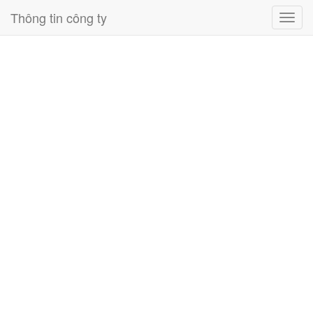
Thông tin công ty
Toggl
navig