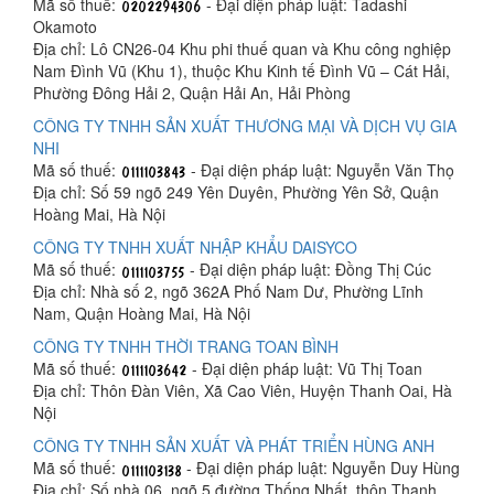
Mã số thuế:
- Đại diện pháp luật: Tadashi
Okamoto
Địa chỉ: Lô CN26-04 Khu phi thuế quan và Khu công nghiệp
Nam Đình Vũ (Khu 1), thuộc Khu Kinh tế Đình Vũ – Cát Hải,
Phường Đông Hải 2, Quận Hải An, Hải Phòng
CÔNG TY TNHH SẢN XUẤT THƯƠNG MẠI VÀ DỊCH VỤ GIA
NHI
Mã số thuế:
- Đại diện pháp luật: Nguyễn Văn Thọ
Địa chỉ: Số 59 ngõ 249 Yên Duyên, Phường Yên Sở, Quận
Hoàng Mai, Hà Nội
CÔNG TY TNHH XUẤT NHẬP KHẨU DAISYCO
Mã số thuế:
- Đại diện pháp luật: Đồng Thị Cúc
Địa chỉ: Nhà số 2, ngõ 362A Phố Nam Dư, Phường Lĩnh
Nam, Quận Hoàng Mai, Hà Nội
CÔNG TY TNHH THỜI TRANG TOAN BÌNH
Mã số thuế:
- Đại diện pháp luật: Vũ Thị Toan
Địa chỉ: Thôn Đàn Viên, Xã Cao Viên, Huyện Thanh Oai, Hà
Nội
CÔNG TY TNHH SẢN XUẤT VÀ PHÁT TRIỂN HÙNG ANH
Mã số thuế:
- Đại diện pháp luật: Nguyễn Duy Hùng
Địa chỉ: Số nhà 06, ngõ 5 đường Thống Nhất, thôn Thanh