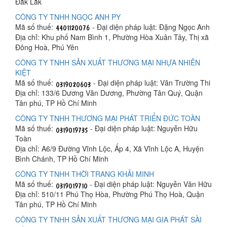
Đắk Lắk
CÔNG TY TNHH NGỌC ANH PY
Mã số thuế:
- Đại diện pháp luật: Đặng Ngọc Anh
Địa chỉ: Khu phố Nam Bình 1, Phường Hòa Xuân Tây, Thị xã
Đông Hoà, Phú Yên
CÔNG TY TNHH SẢN XUẤT THƯƠNG MẠI NHỰA NHIÊN
KIỆT
Mã số thuế:
- Đại diện pháp luật: Văn Trường Thi
Địa chỉ: 133/6 Dương Văn Dương, Phường Tân Quý, Quận
Tân phú, TP Hồ Chí Minh
CÔNG TY TNHH THƯƠNG MẠI PHÁT TRIỂN ĐỨC TOÀN
Mã số thuế:
- Đại diện pháp luật: Nguyễn Hữu
Toàn
Địa chỉ: A6/9 Đường Vĩnh Lộc, Ấp 4, Xã Vĩnh Lộc A, Huyện
Bình Chánh, TP Hồ Chí Minh
CÔNG TY TNHH THỜI TRANG KHẢI MINH
Mã số thuế:
- Đại diện pháp luật: Nguyễn Văn Hữu
Địa chỉ: 510/11 Phú Thọ Hòa, Phường Phú Thọ Hoà, Quận
Tân phú, TP Hồ Chí Minh
CÔNG TY TNHH SẢN XUẤT THƯƠNG MẠI GIA PHÁT SÀI