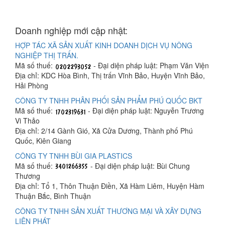
Doanh nghiệp mới cập nhật:
HỢP TÁC XÃ SẢN XUẤT KINH DOANH DỊCH VỤ NÔNG
NGHIỆP THỊ TRẤN.
Mã số thuế:
- Đại diện pháp luật: Phạm Văn Viện
Địa chỉ: KDC Hòa Bình, Thị trấn Vĩnh Bảo, Huyện Vĩnh Bảo,
Hải Phòng
CÔNG TY TNHH PHÂN PHỐI SẢN PHẨM PHÚ QUỐC BKT
Mã số thuế:
- Đại diện pháp luật: Nguyễn Trương
Vi Thảo
Địa chỉ: 2/14 Gành Gió, Xã Cửa Dương, Thành phố Phú
Quốc, Kiên Giang
CÔNG TY TNHH BÙI GIA PLASTICS
Mã số thuế:
- Đại diện pháp luật: Bùi Chung
Thương
Địa chỉ: Tổ 1, Thôn Thuận Điền, Xã Hàm Liêm, Huyện Hàm
Thuận Bắc, Bình Thuận
CÔNG TY TNHH SẢN XUẤT THƯƠNG MẠI VÀ XÂY DỰNG
LIÊN PHÁT