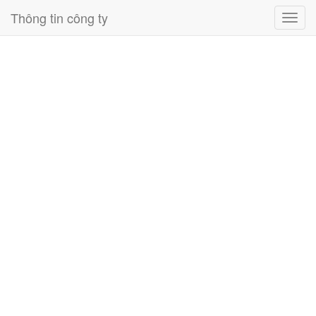
Thông tin công ty
Toggl
navig