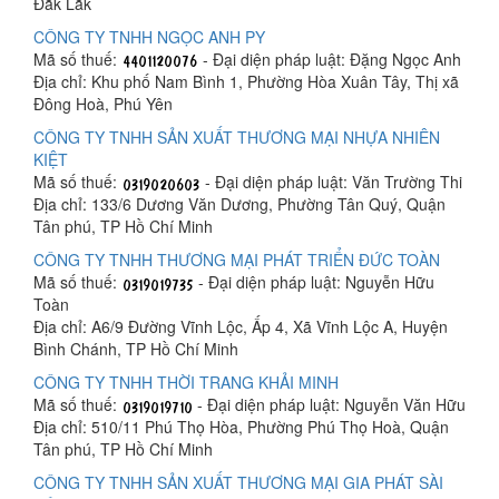
Đắk Lắk
CÔNG TY TNHH NGỌC ANH PY
Mã số thuế:
- Đại diện pháp luật: Đặng Ngọc Anh
Địa chỉ: Khu phố Nam Bình 1, Phường Hòa Xuân Tây, Thị xã
Đông Hoà, Phú Yên
CÔNG TY TNHH SẢN XUẤT THƯƠNG MẠI NHỰA NHIÊN
KIỆT
Mã số thuế:
- Đại diện pháp luật: Văn Trường Thi
Địa chỉ: 133/6 Dương Văn Dương, Phường Tân Quý, Quận
Tân phú, TP Hồ Chí Minh
CÔNG TY TNHH THƯƠNG MẠI PHÁT TRIỂN ĐỨC TOÀN
Mã số thuế:
- Đại diện pháp luật: Nguyễn Hữu
Toàn
Địa chỉ: A6/9 Đường Vĩnh Lộc, Ấp 4, Xã Vĩnh Lộc A, Huyện
Bình Chánh, TP Hồ Chí Minh
CÔNG TY TNHH THỜI TRANG KHẢI MINH
Mã số thuế:
- Đại diện pháp luật: Nguyễn Văn Hữu
Địa chỉ: 510/11 Phú Thọ Hòa, Phường Phú Thọ Hoà, Quận
Tân phú, TP Hồ Chí Minh
CÔNG TY TNHH SẢN XUẤT THƯƠNG MẠI GIA PHÁT SÀI