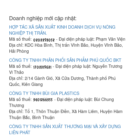
Doanh nghiệp mới cập nhật:
HỢP TÁC XÃ SẢN XUẤT KINH DOANH DỊCH VỤ NÔNG
NGHIỆP THỊ TRẤN.
Mã số thuế:
- Đại diện pháp luật: Phạm Văn Viện
Địa chỉ: KDC Hòa Bình, Thị trấn Vĩnh Bảo, Huyện Vĩnh Bảo,
Hải Phòng
CÔNG TY TNHH PHÂN PHỐI SẢN PHẨM PHÚ QUỐC BKT
Mã số thuế:
- Đại diện pháp luật: Nguyễn Trương
Vi Thảo
Địa chỉ: 2/14 Gành Gió, Xã Cửa Dương, Thành phố Phú
Quốc, Kiên Giang
CÔNG TY TNHH BÙI GIA PLASTICS
Mã số thuế:
- Đại diện pháp luật: Bùi Chung
Thương
Địa chỉ: Tổ 1, Thôn Thuận Điền, Xã Hàm Liêm, Huyện Hàm
Thuận Bắc, Bình Thuận
CÔNG TY TNHH SẢN XUẤT THƯƠNG MẠI VÀ XÂY DỰNG
LIÊN PHÁT