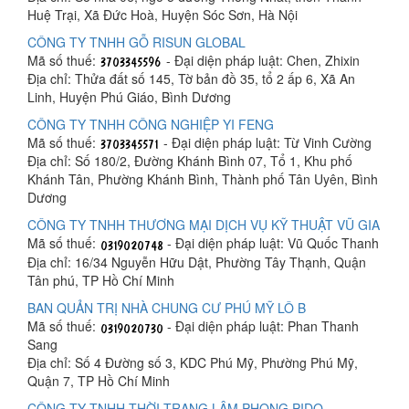
Huệ Trại, Xã Đức Hoà, Huyện Sóc Sơn, Hà Nội
CÔNG TY TNHH GỖ RISUN GLOBAL
Mã số thuế:
- Đại diện pháp luật: Chen, Zhixin
Địa chỉ: Thửa đất số 145, Tờ bản đồ 35, tổ 2 ấp 6, Xã An
Linh, Huyện Phú Giáo, Bình Dương
CÔNG TY TNHH CÔNG NGHIỆP YI FENG
Mã số thuế:
- Đại diện pháp luật: Từ Vinh Cường
Địa chỉ: Số 180/2, Đường Khánh Bình 07, Tổ 1, Khu phố
Khánh Tân, Phường Khánh Bình, Thành phố Tân Uyên, Bình
Dương
CÔNG TY TNHH THƯƠNG MẠI DỊCH VỤ KỸ THUẬT VŨ GIA
Mã số thuế:
- Đại diện pháp luật: Vũ Quốc Thanh
Địa chỉ: 16/34 Nguyễn Hữu Dật, Phường Tây Thạnh, Quận
Tân phú, TP Hồ Chí Minh
BAN QUẢN TRỊ NHÀ CHUNG CƯ PHÚ MỸ LÔ B
Mã số thuế:
- Đại diện pháp luật: Phan Thanh
Sang
Địa chỉ: Số 4 Đường số 3, KDC Phú Mỹ, Phường Phú Mỹ,
Quận 7, TP Hồ Chí Minh
CÔNG TY TNHH THỜI TRANG LÂM PHONG PIDO