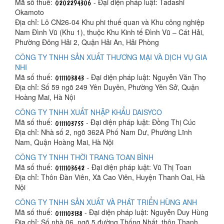
Mã số thuế:
- Đại diện pháp luật: Tadashi
Okamoto
Địa chỉ: Lô CN26-04 Khu phi thuế quan và Khu công nghiệp
Nam Đình Vũ (Khu 1), thuộc Khu Kinh tế Đình Vũ – Cát Hải,
Phường Đông Hải 2, Quận Hải An, Hải Phòng
CÔNG TY TNHH SẢN XUẤT THƯƠNG MẠI VÀ DỊCH VỤ GIA
NHI
Mã số thuế:
- Đại diện pháp luật: Nguyễn Văn Thọ
Địa chỉ: Số 59 ngõ 249 Yên Duyên, Phường Yên Sở, Quận
Hoàng Mai, Hà Nội
CÔNG TY TNHH XUẤT NHẬP KHẨU DAISYCO
Mã số thuế:
- Đại diện pháp luật: Đồng Thị Cúc
Địa chỉ: Nhà số 2, ngõ 362A Phố Nam Dư, Phường Lĩnh
Nam, Quận Hoàng Mai, Hà Nội
CÔNG TY TNHH THỜI TRANG TOAN BÌNH
Mã số thuế:
- Đại diện pháp luật: Vũ Thị Toan
Địa chỉ: Thôn Đàn Viên, Xã Cao Viên, Huyện Thanh Oai, Hà
Nội
CÔNG TY TNHH SẢN XUẤT VÀ PHÁT TRIỂN HÙNG ANH
Mã số thuế:
- Đại diện pháp luật: Nguyễn Duy Hùng
Địa chỉ: Số nhà 06, ngõ 5 đường Thống Nhất, thôn Thanh