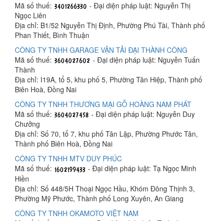
Mã số thuế:
- Đại diện pháp luật: Nguyễn Thị
Ngọc Liên
Địa chỉ: B1/52 Nguyễn Thị Định, Phường Phú Tài, Thành phố
Phan Thiết, Bình Thuận
CÔNG TY TNHH GARAGE VẬN TẢI ĐẠI THÀNH CÔNG
Mã số thuế:
- Đại diện pháp luật: Nguyễn Tuấn
Thành
Địa chỉ: I19A, tổ 5, khu phố 5, Phường Tân Hiệp, Thành phố
Biên Hoà, Đồng Nai
CÔNG TY TNHH THƯƠNG MẠI GỖ HOÀNG NAM PHÁT
Mã số thuế:
- Đại diện pháp luật: Nguyễn Duy
Chưởng
Địa chỉ: Số 70, tổ 7, khu phố Tân Lập, Phường Phước Tân,
Thành phố Biên Hoà, Đồng Nai
CÔNG TY TNHH MTV DUY PHÚC
Mã số thuế:
- Đại diện pháp luật: Tạ Ngọc Minh
Hiền
Địa chỉ: Số 448/5H Thoại Ngọc Hầu, Khóm Đông Thịnh 3,
Phường Mỹ Phước, Thành phố Long Xuyên, An Giang
CÔNG TY TNHH OKAMOTO VIỆT NAM