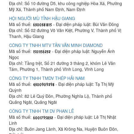
Địa chỉ: Số 10 đường D5, khu công nghiệp Hòa Xá, Phường
Mỹ Xá, Thành phố Nam Định, Nam Định
HỘI NGƯỜI MÙ TỈNH HẬU GIANG
Mã số thuế:
- Đại diện pháp luật: Bùi Văn Đông
Địa chỉ: Số 02 đường Võ Văn Kiệt, Phường V, Thành phố Vị
Thanh, Hậu Giang
CÔNG TY TNHH MTV TÂN VĂN MINH DIAMOND
Mã số thuế:
- Đại diện pháp luật: Nguyễn Ánh
Ngọc
Địa chỉ: Tầng trệt, Số 21 đường 3 tháng 2, khóm Lê Văn
Tám, Phường 1, Thành phố Vĩnh Long, Vĩnh Long
CÔNG TY TNHH TMDV THÉP HẢI NAM
Mã số thuế:
- Đại diện pháp luật: Tạ Thị Mỹ
Quỳnh
Địa chỉ: 82 Lê Quý Đôn, Phường Nghĩa Lộ, Thành phố
Quảng Ngãi, Quảng Ngãi
CÔNG TY TNHH TM DV PHAN LÊ
Mã số thuế:
- Đại diện pháp luật: Lê Thị Nhật
Linh
Địa chỉ: Buôn Jang Lành, Xã Krông Na, Huyện Buôn Đôn,