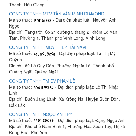
Thanh, Hậu Giang
CÔNG TY TNHH MTV TÂN VĂN MINH DIAMOND
Mã số thuế:
- Đại diện pháp luật: Nguyễn Ánh
Ngọc
Địa chỉ: Tầng trệt, Số 21 đường 3 tháng 2, khóm Lê Văn
Tám, Phường 1, Thành phố Vĩnh Long, Vĩnh Long
CÔNG TY TNHH TMDV THÉP HẢI NAM
Mã số thuế:
- Đại diện pháp luật: Tạ Thị Mỹ
Quỳnh
Địa chỉ: 82 Lê Quý Đôn, Phường Nghĩa Lộ, Thành phố
Quảng Ngãi, Quảng Ngãi
CÔNG TY TNHH TM DV PHAN LÊ
Mã số thuế:
- Đại diện pháp luật: Lê Thị Nhật
Linh
Địa chỉ: Buôn Jang Lành, Xã Krông Na, Huyện Buôn Đôn,
Đắk Lắk
CÔNG TY TNHH NGỌC ANH PY
Mã số thuế:
- Đại diện pháp luật: Đặng Ngọc Anh
Địa chỉ: Khu phố Nam Bình 1, Phường Hòa Xuân Tây, Thị xã
Đông Hoà, Phú Yên