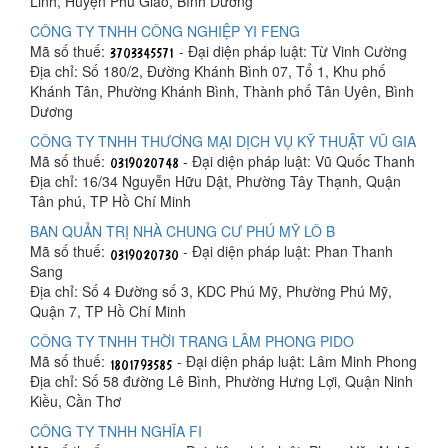
Linh, Huyện Phú Giáo, Bình Dương
CÔNG TY TNHH CÔNG NGHIỆP YI FENG
Mã số thuế:
- Đại diện pháp luật: Từ Vinh Cường
Địa chỉ: Số 180/2, Đường Khánh Bình 07, Tổ 1, Khu phố
Khánh Tân, Phường Khánh Bình, Thành phố Tân Uyên, Bình
Dương
CÔNG TY TNHH THƯƠNG MẠI DỊCH VỤ KỸ THUẬT VŨ GIA
Mã số thuế:
- Đại diện pháp luật: Vũ Quốc Thanh
Địa chỉ: 16/34 Nguyễn Hữu Dật, Phường Tây Thạnh, Quận
Tân phú, TP Hồ Chí Minh
BAN QUẢN TRỊ NHÀ CHUNG CƯ PHÚ MỸ LÔ B
Mã số thuế:
- Đại diện pháp luật: Phan Thanh
Sang
Địa chỉ: Số 4 Đường số 3, KDC Phú Mỹ, Phường Phú Mỹ,
Quận 7, TP Hồ Chí Minh
CÔNG TY TNHH THỜI TRANG LÂM PHONG PIDO
Mã số thuế:
- Đại diện pháp luật: Lâm Minh Phong
Địa chỉ: Số 58 đường Lê Bình, Phường Hưng Lợi, Quận Ninh
Kiều, Cần Thơ
CÔNG TY TNHH NGHĨA FI