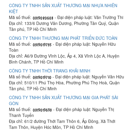
CÔNG TY TNHH SẢN XUẤT THƯƠNG MẠI NHỰA NHIÊN
KIỆT
Mã số thuế:
- Đại diện pháp luật: Văn Trường Thi
Địa chỉ: 133/6 Dương Văn Dương, Phường Tân Quý, Quận
Tân phú, TP Hồ Chí Minh
CÔNG TY TNHH THƯƠNG MẠI PHÁT TRIỂN ĐỨC TOÀN
Mã số thuế:
- Đại diện pháp luật: Nguyễn Hữu
Toàn
Địa chỉ: A6/9 Đường Vĩnh Lộc, Ấp 4, Xã Vĩnh Lộc A, Huyện
Bình Chánh, TP Hồ Chí Minh
CÔNG TY TNHH THỜI TRANG KHẢI MINH
Mã số thuế:
- Đại diện pháp luật: Nguyễn Văn Hữu
Địa chỉ: 510/11 Phú Thọ Hòa, Phường Phú Thọ Hoà, Quận
Tân phú, TP Hồ Chí Minh
CÔNG TY TNHH SẢN XUẤT THƯƠNG MẠI GIA PHÁT SÀI
GÒN
Mã số thuế:
- Đại diện pháp luật: Nguyễn Thị
Thanh Tuyển
Địa chỉ: 61/2 đường Thới Tam Thôn 6, Ấp Đông, Xã Thới
Tam Thôn, Huyện Hóc Môn, TP Hồ Chí Minh