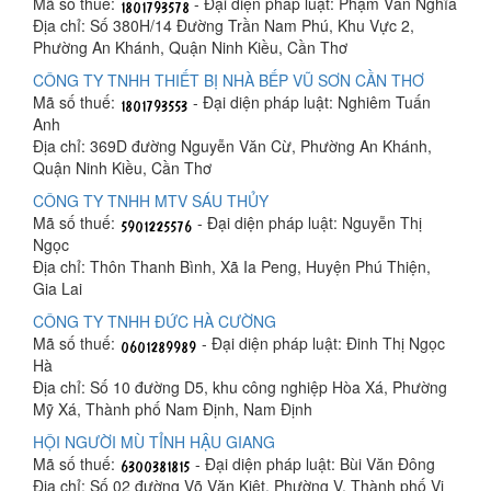
Mã số thuế:
- Đại diện pháp luật: Phạm Văn Nghĩa
Địa chỉ: Số 380H/14 Đường Trần Nam Phú, Khu Vực 2,
Phường An Khánh, Quận Ninh Kiều, Cần Thơ
CÔNG TY TNHH THIẾT BỊ NHÀ BẾP VŨ SƠN CẦN THƠ
Mã số thuế:
- Đại diện pháp luật: Nghiêm Tuấn
Anh
Địa chỉ: 369D đường Nguyễn Văn Cừ, Phường An Khánh,
Quận Ninh Kiều, Cần Thơ
CÔNG TY TNHH MTV SÁU THỦY
Mã số thuế:
- Đại diện pháp luật: Nguyễn Thị
Ngọc
Địa chỉ: Thôn Thanh Bình, Xã Ia Peng, Huyện Phú Thiện,
Gia Lai
CÔNG TY TNHH ĐỨC HÀ CƯỜNG
Mã số thuế:
- Đại diện pháp luật: Đinh Thị Ngọc
Hà
Địa chỉ: Số 10 đường D5, khu công nghiệp Hòa Xá, Phường
Mỹ Xá, Thành phố Nam Định, Nam Định
HỘI NGƯỜI MÙ TỈNH HẬU GIANG
Mã số thuế:
- Đại diện pháp luật: Bùi Văn Đông
Địa chỉ: Số 02 đường Võ Văn Kiệt, Phường V, Thành phố Vị