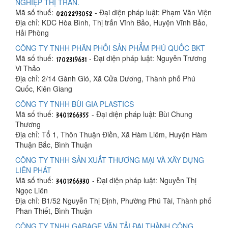
NGHIỆP THỊ TRẤN.
Mã số thuế:
- Đại diện pháp luật: Phạm Văn Viện
Địa chỉ: KDC Hòa Bình, Thị trấn Vĩnh Bảo, Huyện Vĩnh Bảo,
Hải Phòng
CÔNG TY TNHH PHÂN PHỐI SẢN PHẨM PHÚ QUỐC BKT
Mã số thuế:
- Đại diện pháp luật: Nguyễn Trương
Vi Thảo
Địa chỉ: 2/14 Gành Gió, Xã Cửa Dương, Thành phố Phú
Quốc, Kiên Giang
CÔNG TY TNHH BÙI GIA PLASTICS
Mã số thuế:
- Đại diện pháp luật: Bùi Chung
Thương
Địa chỉ: Tổ 1, Thôn Thuận Điền, Xã Hàm Liêm, Huyện Hàm
Thuận Bắc, Bình Thuận
CÔNG TY TNHH SẢN XUẤT THƯƠNG MẠI VÀ XÂY DỰNG
LIÊN PHÁT
Mã số thuế:
- Đại diện pháp luật: Nguyễn Thị
Ngọc Liên
Địa chỉ: B1/52 Nguyễn Thị Định, Phường Phú Tài, Thành phố
Phan Thiết, Bình Thuận
CÔNG TY TNHH GARAGE VẬN TẢI ĐẠI THÀNH CÔNG