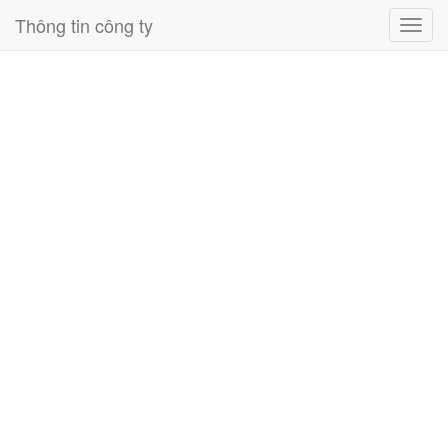
Thông tin công ty
Toggl
navig