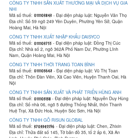
CÔNG TY TNHH SẢN XUẤT THƯƠNG MẠI VÀ DỊCH VỤ GIA
NHI
Mã số thuế:
- Đại diện pháp luật: Nguyễn Văn Thọ
Địa chỉ: Số 59 ngõ 249 Yên Duyên, Phường Yên Sở, Quận
Hoàng Mai, Hà Nội
CÔNG TY TNHH XUẤT NHẬP KHẨU DAISYCO
Mã số thuế:
- Đại diện pháp luật: Đồng Thị Cúc
Địa chỉ: Nhà số 2, ngõ 362A Phố Nam Dư, Phường Lĩnh
Nam, Quận Hoàng Mai, Hà Nội
CÔNG TY TNHH THỜI TRANG TOAN BÌNH
Mã số thuế:
- Đại diện pháp luật: Vũ Thị Toan
Địa chỉ: Thôn Đàn Viên, Xã Cao Viên, Huyện Thanh Oai, Hà
Nội
CÔNG TY TNHH SẢN XUẤT VÀ PHÁT TRIỂN HÙNG ANH
Mã số thuế:
- Đại diện pháp luật: Nguyễn Duy Hùng
Địa chỉ: Số nhà 06, ngõ 5 đường Thống Nhất, thôn Thanh
Huệ Trại, Xã Đức Hoà, Huyện Sóc Sơn, Hà Nội
CÔNG TY TNHH GỖ RISUN GLOBAL
Mã số thuế:
- Đại diện pháp luật: Chen, Zhixin
Địa chỉ: Thửa đất số 145, Tờ bản đồ 35, tổ 2 ấp 6, Xã An