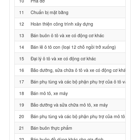
10
Phá dỡ
11
Chuẩn bị mặt bằng
12
Hoàn thiện công trình xây dựng
13
Bán buôn ô tô và xe có động cơ khác
14
Bán lẻ ô tô con (loại 12 chỗ ngồi trở xuống)
15
Đại lý ô tô và xe có động cơ khác
16
Bảo dưỡng, sửa chữa ô tô và xe có động cơ khác
17
Bán phụ tùng và các bộ phận phụ trợ của ô tô và xe c
18
Bán mô tô, xe máy
19
Bảo dưỡng và sửa chữa mô tô, xe máy
20
Bán phụ tùng và các bộ phận phụ trợ của mô tô, xe má
21
Bán buôn thực phẩm
22
Bán buôn đồ dùng khác cho gia đình