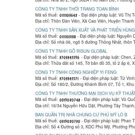
CÔNG TY TNHH THỜI TRANG TOAN BÌNH
Mã số thuế:
- Đại diện pháp luật: Vũ Thị 
Địa chỉ: Thôn Đàn Viên, Xã Cao Viên, Huyện Thanh 
CÔNG TY TNHH SẢN XUẤT VÀ PHÁT TRIỂN HÙNG
Mã số thuế:
- Đại diện pháp luật: Nguyễn
Địa chỉ: Số nhà 06, ngõ 5 đường Thống Nhất, thôn
CÔNG TY TNHH GỖ RISUN GLOBAL
Mã số thuế:
- Đại diện pháp luật: Chen, 
Địa chỉ: Thửa đất số 145, Tờ bản đồ 35, tổ 2 ấp 6,
CÔNG TY TNHH CÔNG NGHIỆP YI FENG
Mã số thuế:
- Đại diện pháp luật: Từ Vin
Địa chỉ: Số 180/2, Đường Khánh Bình 07, Tổ 1, K
CÔNG TY TNHH THƯƠNG MẠI DỊCH VỤ KỸ THUẬT
Mã số thuế:
- Đại diện pháp luật: Vũ Q
Địa chỉ: 16/34 Nguyễn Hữu Dật, Phường Tây Thạnh
BAN QUẢN TRỊ NHÀ CHUNG CƯ PHÚ MỸ LÔ B
Mã số thuế:
- Đại diện pháp luật: Phan
Địa chỉ: Số 4 Đường số 3, KDC Phú Mỹ, Phường Ph