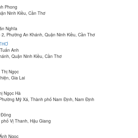
inh Phong
uận Ninh Kiều, Cần Thơ
Văn Nghĩa
 2, Phường An Khánh, Quận Ninh Kiều, Cần Thơ
 THƠ
m Tuấn Anh
hánh, Quận Ninh Kiều, Cần Thơ
n Thị Ngọc
hiện, Gia Lai
Thị Ngọc Hà
, Phường Mỹ Xá, Thành phố Nam Định, Nam Định
n Đông
h phố Vị Thanh, Hậu Giang
 Ánh Ngọc