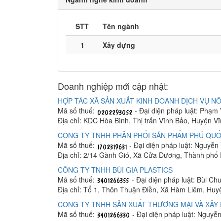
STT
Tên ngành
1
Xây dựng
Doanh nghiệp mới cập nhật:
HỢP TÁC XÃ SẢN XUẤT KINH DOANH DỊCH VỤ NÔ
Mã số thuế:
- Đại diện pháp luật: Phạm
Địa chỉ: KDC Hòa Bình, Thị trấn Vĩnh Bảo, Huyện V
CÔNG TY TNHH PHÂN PHỐI SẢN PHẨM PHÚ QUỐ
Mã số thuế:
- Đại diện pháp luật: Nguyễn
Địa chỉ: 2/14 Gành Gió, Xã Cửa Dương, Thành phố
CÔNG TY TNHH BÙI GIA PLASTICS
Mã số thuế:
- Đại diện pháp luật: Bùi C
Địa chỉ: Tổ 1, Thôn Thuận Điền, Xã Hàm Liêm, Hu
CÔNG TY TNHH SẢN XUẤT THƯƠNG MẠI VÀ XÂY 
Mã số thuế:
- Đại diện pháp luật: Nguyễ