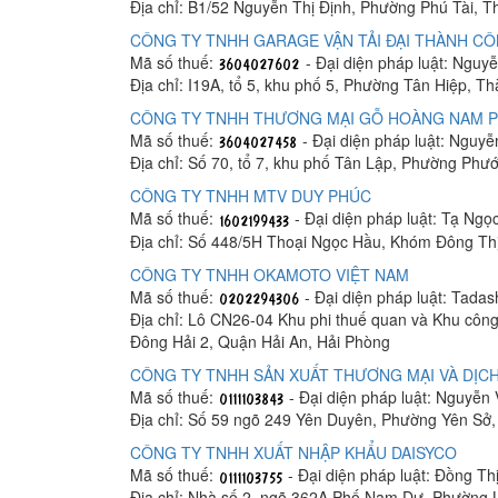
Địa chỉ: B1/52 Nguyễn Thị Định, Phường Phú Tài, 
CÔNG TY TNHH GARAGE VẬN TẢI ĐẠI THÀNH C
Mã số thuế:
- Đại diện pháp luật: Ngu
Địa chỉ: I19A, tổ 5, khu phố 5, Phường Tân Hiệp, T
CÔNG TY TNHH THƯƠNG MẠI GỖ HOÀNG NAM 
Mã số thuế:
- Đại diện pháp luật: Nguy
Địa chỉ: Số 70, tổ 7, khu phố Tân Lập, Phường Phư
CÔNG TY TNHH MTV DUY PHÚC
Mã số thuế:
- Đại diện pháp luật: Tạ Ngọ
Địa chỉ: Số 448/5H Thoại Ngọc Hầu, Khóm Đông Th
CÔNG TY TNHH OKAMOTO VIỆT NAM
Mã số thuế:
- Đại diện pháp luật: Tada
Địa chỉ: Lô CN26-04 Khu phi thuế quan và Khu công
Đông Hải 2, Quận Hải An, Hải Phòng
CÔNG TY TNHH SẢN XUẤT THƯƠNG MẠI VÀ DỊCH
Mã số thuế:
- Đại diện pháp luật: Nguyễn
Địa chỉ: Số 59 ngõ 249 Yên Duyên, Phường Yên Sở
CÔNG TY TNHH XUẤT NHẬP KHẨU DAISYCO
Mã số thuế:
- Đại diện pháp luật: Đồng Th
Địa chỉ: Nhà số 2, ngõ 362A Phố Nam Dư, Phường 