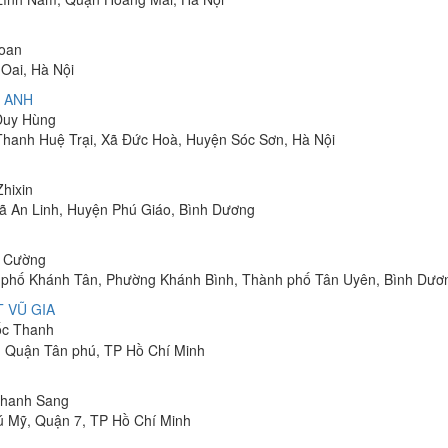
Toan
Oai, Hà Nội
 ANH
 Duy Hùng
 Thanh Huệ Trại, Xã Đức Hoà, Huyện Sóc Sơn, Hà Nội
Zhixin
 Xã An Linh, Huyện Phú Giáo, Bình Dương
h Cường
hu phố Khánh Tân, Phường Khánh Bình, Thành phố Tân Uyên, Bình Dươ
 VŨ GIA
uốc Thanh
, Quận Tân phú, TP Hồ Chí Minh
 Thanh Sang
ú Mỹ, Quận 7, TP Hồ Chí Minh