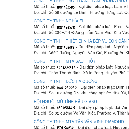
CÔNG TY TNHH THỜI TRANG LÂM PHONG PIDO
Mã số thuế:
- Đại diện pháp luật: Lâm M
Địa chỉ: Số 58 đường Lê Bình, Phường Hưng Lợi, Q
CÔNG TY TNHH NGHĨA FI
Mã số thuế:
- Đại diện pháp luật: Phạm 
Địa chỉ: Số 380H/14 Đường Trần Nam Phú, Khu Vực
CÔNG TY TNHH THIẾT BỊ NHÀ BẾP VŨ SƠN CẦN
Mã số thuế:
- Đại diện pháp luật: Nghiê
Địa chỉ: 369D đường Nguyễn Văn Cừ, Phường An K
CÔNG TY TNHH MTV SÁU THỦY
Mã số thuế:
- Đại diện pháp luật: Nguyễ
Địa chỉ: Thôn Thanh Bình, Xã Ia Peng, Huyện Phú T
CÔNG TY TNHH ĐỨC HÀ CƯỜNG
Mã số thuế:
- Đại diện pháp luật: Đinh 
Địa chỉ: Số 10 đường D5, khu công nghiệp Hòa Xá
HỘI NGƯỜI MÙ TỈNH HẬU GIANG
Mã số thuế:
- Đại diện pháp luật: Bùi Vă
Địa chỉ: Số 02 đường Võ Văn Kiệt, Phường V, Thàn
CÔNG TY TNHH MTV TÂN VĂN MINH DIAMOND
Mã số thuế:
- Đại diện pháp luật: Nguyễn