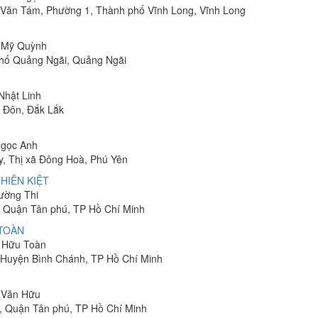
Lê Văn Tám, Phường 1, Thành phố Vĩnh Long, Vĩnh Long
ị Mỹ Quỳnh
phố Quảng Ngãi, Quảng Ngãi
 Nhật Linh
n Đôn, Đắk Lắk
Ngọc Anh
y, Thị xã Đông Hoà, Phú Yên
HIÊN KIỆT
rường Thi
 Quận Tân phú, TP Hồ Chí Minh
 TOÀN
n Hữu Toàn
, Huyện Bình Chánh, TP Hồ Chí Minh
n Văn Hữu
, Quận Tân phú, TP Hồ Chí Minh