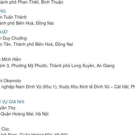
Thành phố Phan Thiết, Bình Thuận
ÔNG
yễn Tuấn Thành
hành phố Biên Hoà, Đồng Nai
PHÁT
ễn Duy Chưởng
ớc Tân, Thành phố Biên Hoà, Đồng Nai
c Minh Hiền
ịnh 3, Phường Mỹ Phước, Thành phố Long Xuyên, An Giang
shi Okamoto
 nghiệp Nam Đình Vũ (Khu 1), thuộc Khu Kinh tế Đình Vũ – Cát Hải, 
 VỤ GIA NHI
 Văn Thọ
, Quận Hoàng Mai, Hà Nội
ị Cúc
Lĩnh Nam, Quận Hoàng Mai, Hà Nội