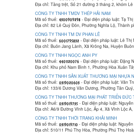
Địa chỉ: Tầng trệt, Số 21 đường 3 tháng 2, khóm 
CÔNG TY TNHH TMDV THÉP HẢI NAM
Mã số thuế:
- Đại diện pháp luật: Tạ Th
Địa chỉ: 82 Lê Quý Đôn, Phường Nghĩa Lộ, Thành 
CÔNG TY TNHH TM DV PHAN LÊ
Mã số thuế:
- Đại diện pháp luật: Lê Thị
Địa chỉ: Buôn Jang Lành, Xã Krông Na, Huyện Buô
CÔNG TY TNHH NGỌC ANH PY
Mã số thuế:
- Đại diện pháp luật: Đặng 
Địa chỉ: Khu phố Nam Bình 1, Phường Hòa Xuân Tâ
CÔNG TY TNHH SẢN XUẤT THƯƠNG MẠI NHỰA N
Mã số thuế:
- Đại diện pháp luật: Văn T
Địa chỉ: 133/6 Dương Văn Dương, Phường Tân Quý,
CÔNG TY TNHH THƯƠNG MẠI PHÁT TRIỂN ĐỨC
Mã số thuế:
- Đại diện pháp luật: Nguyễ
Địa chỉ: A6/9 Đường Vĩnh Lộc, Ấp 4, Xã Vĩnh Lộc A
CÔNG TY TNHH THỜI TRANG KHẢI MINH
Mã số thuế:
- Đại diện pháp luật: Nguyễ
Địa chỉ: 510/11 Phú Thọ Hòa, Phường Phú Thọ Hoà