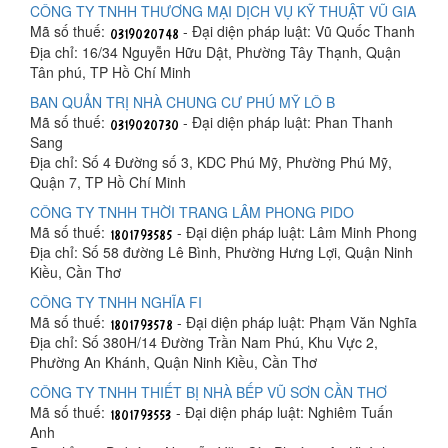
CÔNG TY TNHH THƯƠNG MẠI DỊCH VỤ KỸ THUẬT VŨ GIA
Mã số thuế:
- Đại diện pháp luật: Vũ Quốc Thanh
Địa chỉ: 16/34 Nguyễn Hữu Dật, Phường Tây Thạnh, Quận
Tân phú, TP Hồ Chí Minh
BAN QUẢN TRỊ NHÀ CHUNG CƯ PHÚ MỸ LÔ B
Mã số thuế:
- Đại diện pháp luật: Phan Thanh
Sang
Địa chỉ: Số 4 Đường số 3, KDC Phú Mỹ, Phường Phú Mỹ,
Quận 7, TP Hồ Chí Minh
CÔNG TY TNHH THỜI TRANG LÂM PHONG PIDO
Mã số thuế:
- Đại diện pháp luật: Lâm Minh Phong
Địa chỉ: Số 58 đường Lê Bình, Phường Hưng Lợi, Quận Ninh
Kiều, Cần Thơ
CÔNG TY TNHH NGHĨA FI
Mã số thuế:
- Đại diện pháp luật: Phạm Văn Nghĩa
Địa chỉ: Số 380H/14 Đường Trần Nam Phú, Khu Vực 2,
Phường An Khánh, Quận Ninh Kiều, Cần Thơ
CÔNG TY TNHH THIẾT BỊ NHÀ BẾP VŨ SƠN CẦN THƠ
Mã số thuế:
- Đại diện pháp luật: Nghiêm Tuấn
Anh