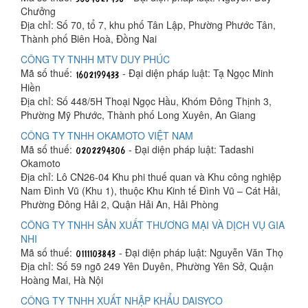
Chưởng
Địa chỉ: Số 70, tổ 7, khu phố Tân Lập, Phường Phước Tân,
Thành phố Biên Hoà, Đồng Nai
CÔNG TY TNHH MTV DUY PHÚC
Mã số thuế:
- Đại diện pháp luật: Tạ Ngọc Minh
Hiền
Địa chỉ: Số 448/5H Thoại Ngọc Hầu, Khóm Đông Thịnh 3,
Phường Mỹ Phước, Thành phố Long Xuyên, An Giang
CÔNG TY TNHH OKAMOTO VIỆT NAM
Mã số thuế:
- Đại diện pháp luật: Tadashi
Okamoto
Địa chỉ: Lô CN26-04 Khu phi thuế quan và Khu công nghiệp
Nam Đình Vũ (Khu 1), thuộc Khu Kinh tế Đình Vũ – Cát Hải,
Phường Đông Hải 2, Quận Hải An, Hải Phòng
CÔNG TY TNHH SẢN XUẤT THƯƠNG MẠI VÀ DỊCH VỤ GIA
NHI
Mã số thuế:
- Đại diện pháp luật: Nguyễn Văn Thọ
Địa chỉ: Số 59 ngõ 249 Yên Duyên, Phường Yên Sở, Quận
Hoàng Mai, Hà Nội
CÔNG TY TNHH XUẤT NHẬP KHẨU DAISYCO