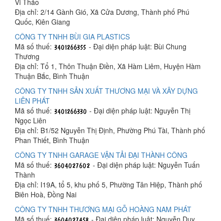
Vi Thảo
Địa chỉ: 2/14 Gành Gió, Xã Cửa Dương, Thành phố Phú
Quốc, Kiên Giang
CÔNG TY TNHH BÙI GIA PLASTICS
Mã số thuế:
- Đại diện pháp luật: Bùi Chung
Thương
Địa chỉ: Tổ 1, Thôn Thuận Điền, Xã Hàm Liêm, Huyện Hàm
Thuận Bắc, Bình Thuận
CÔNG TY TNHH SẢN XUẤT THƯƠNG MẠI VÀ XÂY DỰNG
LIÊN PHÁT
Mã số thuế:
- Đại diện pháp luật: Nguyễn Thị
Ngọc Liên
Địa chỉ: B1/52 Nguyễn Thị Định, Phường Phú Tài, Thành phố
Phan Thiết, Bình Thuận
CÔNG TY TNHH GARAGE VẬN TẢI ĐẠI THÀNH CÔNG
Mã số thuế:
- Đại diện pháp luật: Nguyễn Tuấn
Thành
Địa chỉ: I19A, tổ 5, khu phố 5, Phường Tân Hiệp, Thành phố
Biên Hoà, Đồng Nai
CÔNG TY TNHH THƯƠNG MẠI GỖ HOÀNG NAM PHÁT
Mã số thuế:
- Đại diện pháp luật: Nguyễn Duy