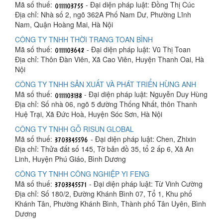
Mã số thuế:
- Đại diện pháp luật: Đồng Thị Cúc
Địa chỉ: Nhà số 2, ngõ 362A Phố Nam Dư, Phường Lĩnh
Nam, Quận Hoàng Mai, Hà Nội
CÔNG TY TNHH THỜI TRANG TOAN BÌNH
Mã số thuế:
- Đại diện pháp luật: Vũ Thị Toan
Địa chỉ: Thôn Đàn Viên, Xã Cao Viên, Huyện Thanh Oai, Hà
Nội
CÔNG TY TNHH SẢN XUẤT VÀ PHÁT TRIỂN HÙNG ANH
Mã số thuế:
- Đại diện pháp luật: Nguyễn Duy Hùng
Địa chỉ: Số nhà 06, ngõ 5 đường Thống Nhất, thôn Thanh
Huệ Trại, Xã Đức Hoà, Huyện Sóc Sơn, Hà Nội
CÔNG TY TNHH GỖ RISUN GLOBAL
Mã số thuế:
- Đại diện pháp luật: Chen, Zhixin
Địa chỉ: Thửa đất số 145, Tờ bản đồ 35, tổ 2 ấp 6, Xã An
Linh, Huyện Phú Giáo, Bình Dương
CÔNG TY TNHH CÔNG NGHIỆP YI FENG
Mã số thuế:
- Đại diện pháp luật: Từ Vinh Cường
Địa chỉ: Số 180/2, Đường Khánh Bình 07, Tổ 1, Khu phố
Khánh Tân, Phường Khánh Bình, Thành phố Tân Uyên, Bình
Dương