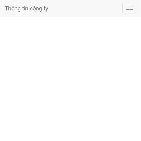
Thông tin công ty
Toggl
navig