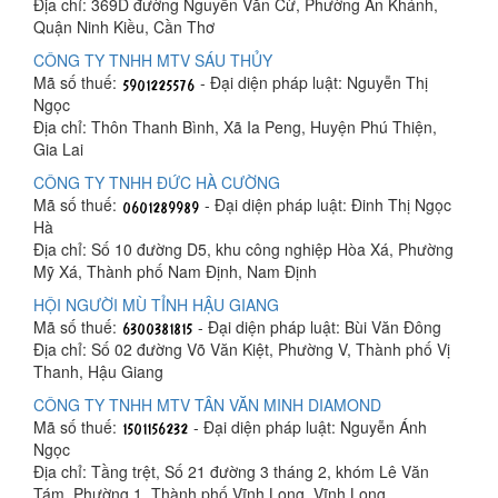
Địa chỉ: 369D đường Nguyễn Văn Cừ, Phường An Khánh,
Quận Ninh Kiều, Cần Thơ
CÔNG TY TNHH MTV SÁU THỦY
Mã số thuế:
- Đại diện pháp luật: Nguyễn Thị
Ngọc
Địa chỉ: Thôn Thanh Bình, Xã Ia Peng, Huyện Phú Thiện,
Gia Lai
CÔNG TY TNHH ĐỨC HÀ CƯỜNG
Mã số thuế:
- Đại diện pháp luật: Đinh Thị Ngọc
Hà
Địa chỉ: Số 10 đường D5, khu công nghiệp Hòa Xá, Phường
Mỹ Xá, Thành phố Nam Định, Nam Định
HỘI NGƯỜI MÙ TỈNH HẬU GIANG
Mã số thuế:
- Đại diện pháp luật: Bùi Văn Đông
Địa chỉ: Số 02 đường Võ Văn Kiệt, Phường V, Thành phố Vị
Thanh, Hậu Giang
CÔNG TY TNHH MTV TÂN VĂN MINH DIAMOND
Mã số thuế:
- Đại diện pháp luật: Nguyễn Ánh
Ngọc
Địa chỉ: Tầng trệt, Số 21 đường 3 tháng 2, khóm Lê Văn
Tám, Phường 1, Thành phố Vĩnh Long, Vĩnh Long