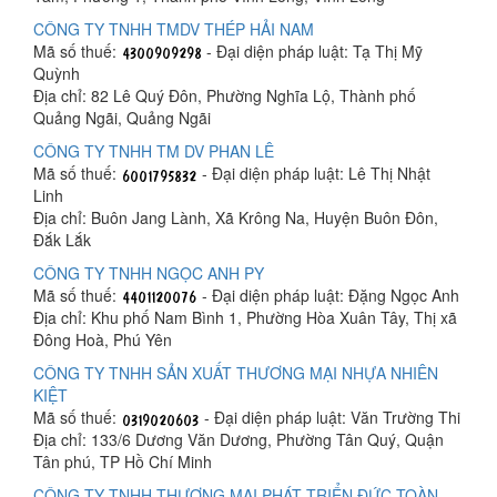
CÔNG TY TNHH TMDV THÉP HẢI NAM
Mã số thuế:
- Đại diện pháp luật: Tạ Thị Mỹ
Quỳnh
Địa chỉ: 82 Lê Quý Đôn, Phường Nghĩa Lộ, Thành phố
Quảng Ngãi, Quảng Ngãi
CÔNG TY TNHH TM DV PHAN LÊ
Mã số thuế:
- Đại diện pháp luật: Lê Thị Nhật
Linh
Địa chỉ: Buôn Jang Lành, Xã Krông Na, Huyện Buôn Đôn,
Đắk Lắk
CÔNG TY TNHH NGỌC ANH PY
Mã số thuế:
- Đại diện pháp luật: Đặng Ngọc Anh
Địa chỉ: Khu phố Nam Bình 1, Phường Hòa Xuân Tây, Thị xã
Đông Hoà, Phú Yên
CÔNG TY TNHH SẢN XUẤT THƯƠNG MẠI NHỰA NHIÊN
KIỆT
Mã số thuế:
- Đại diện pháp luật: Văn Trường Thi
Địa chỉ: 133/6 Dương Văn Dương, Phường Tân Quý, Quận
Tân phú, TP Hồ Chí Minh
CÔNG TY TNHH THƯƠNG MẠI PHÁT TRIỂN ĐỨC TOÀN