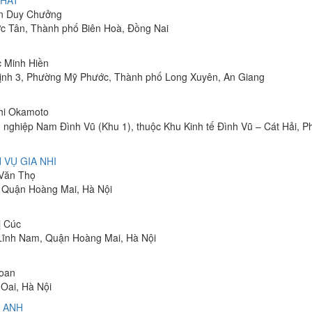
PHÁT
ễn Duy Chưởng
ớc Tân, Thành phố Biên Hoà, Đồng Nai
c Minh Hiền
ịnh 3, Phường Mỹ Phước, Thành phố Long Xuyên, An Giang
shi Okamoto
 nghiệp Nam Đình Vũ (Khu 1), thuộc Khu Kinh tế Đình Vũ – Cát Hải, 
 VỤ GIA NHI
 Văn Thọ
, Quận Hoàng Mai, Hà Nội
ị Cúc
Lĩnh Nam, Quận Hoàng Mai, Hà Nội
Toan
Oai, Hà Nội
 ANH