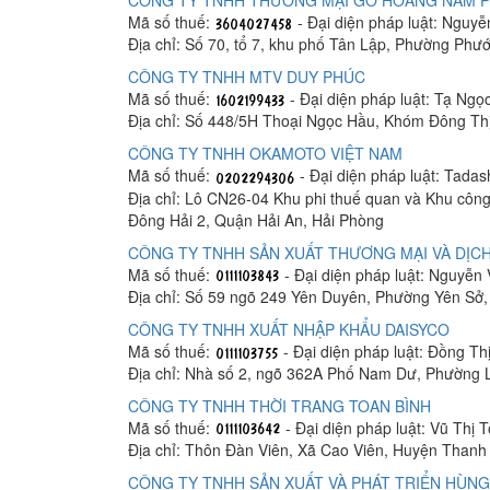
CÔNG TY TNHH THƯƠNG MẠI GỖ HOÀNG NAM 
Mã số thuế:
- Đại diện pháp luật: Nguy
Địa chỉ: Số 70, tổ 7, khu phố Tân Lập, Phường Phư
CÔNG TY TNHH MTV DUY PHÚC
Mã số thuế:
- Đại diện pháp luật: Tạ Ngọ
Địa chỉ: Số 448/5H Thoại Ngọc Hầu, Khóm Đông Th
CÔNG TY TNHH OKAMOTO VIỆT NAM
Mã số thuế:
- Đại diện pháp luật: Tada
Địa chỉ: Lô CN26-04 Khu phi thuế quan và Khu công
Đông Hải 2, Quận Hải An, Hải Phòng
CÔNG TY TNHH SẢN XUẤT THƯƠNG MẠI VÀ DỊCH
Mã số thuế:
- Đại diện pháp luật: Nguyễn
Địa chỉ: Số 59 ngõ 249 Yên Duyên, Phường Yên Sở
CÔNG TY TNHH XUẤT NHẬP KHẨU DAISYCO
Mã số thuế:
- Đại diện pháp luật: Đồng Th
Địa chỉ: Nhà số 2, ngõ 362A Phố Nam Dư, Phường 
CÔNG TY TNHH THỜI TRANG TOAN BÌNH
Mã số thuế:
- Đại diện pháp luật: Vũ Thị 
Địa chỉ: Thôn Đàn Viên, Xã Cao Viên, Huyện Thanh 
CÔNG TY TNHH SẢN XUẤT VÀ PHÁT TRIỂN HÙNG