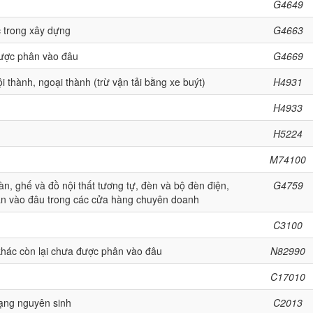
G4649
ác trong xây dựng
G4663
ược phân vào đâu
G4669
 thành, ngoại thành (trừ vận tải bằng xe buýt)
H4931
H4933
H5224
M74100
àn, ghế và đồ nội thất tương tự, đèn và bộ đèn điện,
G4759
ân vào đâu trong các cửa hàng chuyên doanh
C3100
khác còn lại chưa được phân vào đâu
N82990
C17010
dạng nguyên sinh
C2013