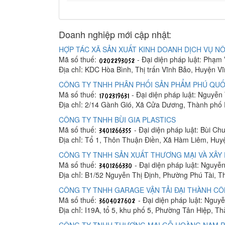
Doanh nghiệp mới cập nhật:
HỢP TÁC XÃ SẢN XUẤT KINH DOANH DỊCH VỤ NÔ
Mã số thuế:
- Đại diện pháp luật: Phạm
Địa chỉ: KDC Hòa Bình, Thị trấn Vĩnh Bảo, Huyện V
CÔNG TY TNHH PHÂN PHỐI SẢN PHẨM PHÚ QUỐ
Mã số thuế:
- Đại diện pháp luật: Nguyễn
Địa chỉ: 2/14 Gành Gió, Xã Cửa Dương, Thành phố
CÔNG TY TNHH BÙI GIA PLASTICS
Mã số thuế:
- Đại diện pháp luật: Bùi C
Địa chỉ: Tổ 1, Thôn Thuận Điền, Xã Hàm Liêm, Hu
CÔNG TY TNHH SẢN XUẤT THƯƠNG MẠI VÀ XÂY 
Mã số thuế:
- Đại diện pháp luật: Nguyễ
Địa chỉ: B1/52 Nguyễn Thị Định, Phường Phú Tài, 
CÔNG TY TNHH GARAGE VẬN TẢI ĐẠI THÀNH C
Mã số thuế:
- Đại diện pháp luật: Ngu
Địa chỉ: I19A, tổ 5, khu phố 5, Phường Tân Hiệp, T