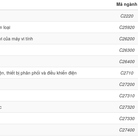
Mã ngành
C2220
m loại
C25920
vi của máy vi tính
C26200
C26300
C26400
n, thiết bị phân phối và điều khiển điện
C2710
C27200
C27310
c
C27320
C27330
C27400