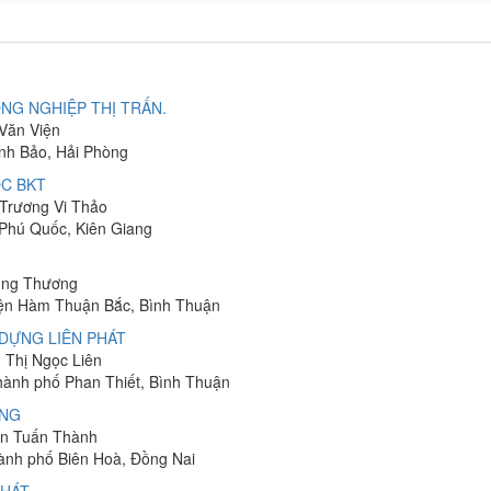
NG NGHIỆP THỊ TRẤN.
 Văn Viện
ĩnh Bảo, Hải Phòng
C BKT
 Trương Vi Thảo
 Phú Quốc, Kiên Giang
hung Thương
yện Hàm Thuận Bắc, Bình Thuận
DỰNG LIÊN PHÁT
n Thị Ngọc Liên
Thành phố Phan Thiết, Bình Thuận
ÔNG
yễn Tuấn Thành
hành phố Biên Hoà, Đồng Nai