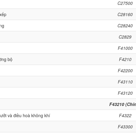
C27500
 xếp
C28160
ựng
C28240
C2829
F41000
ờng bộ
F4210
F42200
F43110
F43120
F43210 (Chí
sưởi và điều hoà không khí
F4322
F43300