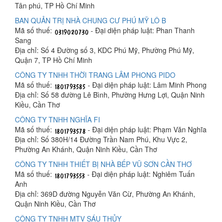
Tân phú, TP Hồ Chí Minh
BAN QUẢN TRỊ NHÀ CHUNG CƯ PHÚ MỸ LÔ B
Mã số thuế:
- Đại diện pháp luật: Phan Thanh
Sang
Địa chỉ: Số 4 Đường số 3, KDC Phú Mỹ, Phường Phú Mỹ,
Quận 7, TP Hồ Chí Minh
CÔNG TY TNHH THỜI TRANG LÂM PHONG PIDO
Mã số thuế:
- Đại diện pháp luật: Lâm Minh Phong
Địa chỉ: Số 58 đường Lê Bình, Phường Hưng Lợi, Quận Ninh
Kiều, Cần Thơ
CÔNG TY TNHH NGHĨA FI
Mã số thuế:
- Đại diện pháp luật: Phạm Văn Nghĩa
Địa chỉ: Số 380H/14 Đường Trần Nam Phú, Khu Vực 2,
Phường An Khánh, Quận Ninh Kiều, Cần Thơ
CÔNG TY TNHH THIẾT BỊ NHÀ BẾP VŨ SƠN CẦN THƠ
Mã số thuế:
- Đại diện pháp luật: Nghiêm Tuấn
Anh
Địa chỉ: 369D đường Nguyễn Văn Cừ, Phường An Khánh,
Quận Ninh Kiều, Cần Thơ
CÔNG TY TNHH MTV SÁU THỦY