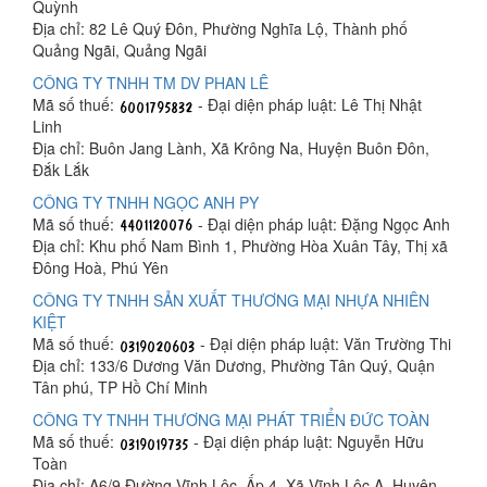
Quỳnh
Địa chỉ: 82 Lê Quý Đôn, Phường Nghĩa Lộ, Thành phố
Quảng Ngãi, Quảng Ngãi
CÔNG TY TNHH TM DV PHAN LÊ
Mã số thuế:
- Đại diện pháp luật: Lê Thị Nhật
Linh
Địa chỉ: Buôn Jang Lành, Xã Krông Na, Huyện Buôn Đôn,
Đắk Lắk
CÔNG TY TNHH NGỌC ANH PY
Mã số thuế:
- Đại diện pháp luật: Đặng Ngọc Anh
Địa chỉ: Khu phố Nam Bình 1, Phường Hòa Xuân Tây, Thị xã
Đông Hoà, Phú Yên
CÔNG TY TNHH SẢN XUẤT THƯƠNG MẠI NHỰA NHIÊN
KIỆT
Mã số thuế:
- Đại diện pháp luật: Văn Trường Thi
Địa chỉ: 133/6 Dương Văn Dương, Phường Tân Quý, Quận
Tân phú, TP Hồ Chí Minh
CÔNG TY TNHH THƯƠNG MẠI PHÁT TRIỂN ĐỨC TOÀN
Mã số thuế:
- Đại diện pháp luật: Nguyễn Hữu
Toàn
Địa chỉ: A6/9 Đường Vĩnh Lộc, Ấp 4, Xã Vĩnh Lộc A, Huyện