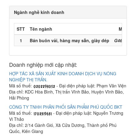
Ngành nghề kinh doanh
STT
Tên ngành
Mã ngà
1
Bán buôn vải, hàng may sẵn, giày dép
G4641 (Ch
Doanh nghiệp mới cập nhật:
HỢP TÁC XÃ SẢN XUẤT KINH DOANH DỊCH VỤ NÔNG
NGHIỆP THỊ TRẤN.
Mã số thuế:
- Đại diện pháp luật: Phạm Văn Viện
Địa chỉ: KDC Hòa Bình, Thị trấn Vĩnh Bảo, Huyện Vĩnh Bảo,
Hải Phòng
CÔNG TY TNHH PHÂN PHỐI SẢN PHẨM PHÚ QUỐC BKT
Mã số thuế:
- Đại diện pháp luật: Nguyễn Trương
Vi Thảo
Địa chỉ: 2/14 Gành Gió, Xã Cửa Dương, Thành phố Phú
Quốc, Kiên Giang