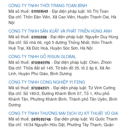
CÔNG TY TNHH THỜI TRANG TOAN BÌNH
Mã số thuế:
- Đại diện pháp luật: Vũ Thị Toan
Địa chỉ: Thôn Đàn Viên, Xã Cao Viên, Huyện Thanh Oai, Hà
Nội
CÔNG TY TNHH SẢN XUẤT VÀ PHÁT TRIỂN HÙNG ANH
Mã số thuế:
- Đại diện pháp luật: Nguyễn Duy Hùng
Địa chỉ: Số nhà 06, ngõ 5 đường Thống Nhất, thôn Thanh
Huệ Trại, Xã Đức Hoà, Huyện Sóc Sơn, Hà Nội
CÔNG TY TNHH GỖ RISUN GLOBAL
Mã số thuế:
- Đại diện pháp luật: Chen, Zhixin
Địa chỉ: Thửa đất số 145, Tờ bản đồ 35, tổ 2 ấp 6, Xã An
Linh, Huyện Phú Giáo, Bình Dương
CÔNG TY TNHH CÔNG NGHIỆP YI FENG
Mã số thuế:
- Đại diện pháp luật: Từ Vinh Cường
Địa chỉ: Số 180/2, Đường Khánh Bình 07, Tổ 1, Khu phố
Khánh Tân, Phường Khánh Bình, Thành phố Tân Uyên, Bình
Dương
CÔNG TY TNHH THƯƠNG MẠI DỊCH VỤ KỸ THUẬT VŨ GIA
Mã số thuế:
- Đại diện pháp luật: Vũ Quốc Thanh
Địa chỉ: 16/34 Nguyễn Hữu Dật, Phường Tây Thạnh, Quận