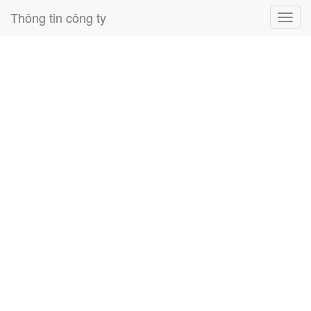
Thông tin công ty
Toggl
navig