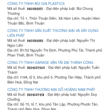
CÔNG TY TNHH BÙI GIA PLASTICS
Mã số thuế:
- Đại diện pháp luật: Bùi Chung
Thương
Địa chỉ: Tổ 1, Thôn Thuận Điền, Xã Hàm Liêm, Huyện Hàm
Thuận Bắc, Bình Thuận
CÔNG TY TNHH SẢN XUẤT THƯƠNG MẠI VÀ XÂY DỰNG
LIÊN PHÁT
Mã số thuế:
- Đại diện pháp luật: Nguyễn Thị
Ngọc Liên
Địa chỉ: B1/52 Nguyễn Thị Định, Phường Phú Tài, Thành phố
Phan Thiết, Bình Thuận
CÔNG TY TNHH GARAGE VẬN TẢI ĐẠI THÀNH CÔNG
Mã số thuế:
- Đại diện pháp luật: Nguyễn Tuấn
Thành
Địa chỉ: I19A, tổ 5, khu phố 5, Phường Tân Hiệp, Thành phố
Biên Hoà, Đồng Nai
CÔNG TY TNHH THƯƠNG MẠI GỖ HOÀNG NAM PHÁT
Mã số thuế:
- Đại diện pháp luật: Nguyễn Duy
Chưởng
Địa chỉ: Số 70, tổ 7, khu phố Tân Lập, Phường Phước Tân,
Thành phố Biên Hoà, Đồng Nai