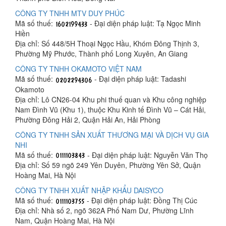
CÔNG TY TNHH MTV DUY PHÚC
Mã số thuế:
- Đại diện pháp luật: Tạ Ngọc Minh
Hiền
Địa chỉ: Số 448/5H Thoại Ngọc Hầu, Khóm Đông Thịnh 3,
Phường Mỹ Phước, Thành phố Long Xuyên, An Giang
CÔNG TY TNHH OKAMOTO VIỆT NAM
Mã số thuế:
- Đại diện pháp luật: Tadashi
Okamoto
Địa chỉ: Lô CN26-04 Khu phi thuế quan và Khu công nghiệp
Nam Đình Vũ (Khu 1), thuộc Khu Kinh tế Đình Vũ – Cát Hải,
Phường Đông Hải 2, Quận Hải An, Hải Phòng
CÔNG TY TNHH SẢN XUẤT THƯƠNG MẠI VÀ DỊCH VỤ GIA
NHI
Mã số thuế:
- Đại diện pháp luật: Nguyễn Văn Thọ
Địa chỉ: Số 59 ngõ 249 Yên Duyên, Phường Yên Sở, Quận
Hoàng Mai, Hà Nội
CÔNG TY TNHH XUẤT NHẬP KHẨU DAISYCO
Mã số thuế:
- Đại diện pháp luật: Đồng Thị Cúc
Địa chỉ: Nhà số 2, ngõ 362A Phố Nam Dư, Phường Lĩnh
Nam, Quận Hoàng Mai, Hà Nội