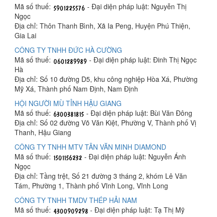
Mã số thuế:
- Đại diện pháp luật: Nguyễn Thị
Ngọc
Địa chỉ: Thôn Thanh Bình, Xã Ia Peng, Huyện Phú Thiện,
Gia Lai
CÔNG TY TNHH ĐỨC HÀ CƯỜNG
Mã số thuế:
- Đại diện pháp luật: Đinh Thị Ngọc
Hà
Địa chỉ: Số 10 đường D5, khu công nghiệp Hòa Xá, Phường
Mỹ Xá, Thành phố Nam Định, Nam Định
HỘI NGƯỜI MÙ TỈNH HẬU GIANG
Mã số thuế:
- Đại diện pháp luật: Bùi Văn Đông
Địa chỉ: Số 02 đường Võ Văn Kiệt, Phường V, Thành phố Vị
Thanh, Hậu Giang
CÔNG TY TNHH MTV TÂN VĂN MINH DIAMOND
Mã số thuế:
- Đại diện pháp luật: Nguyễn Ánh
Ngọc
Địa chỉ: Tầng trệt, Số 21 đường 3 tháng 2, khóm Lê Văn
Tám, Phường 1, Thành phố Vĩnh Long, Vĩnh Long
CÔNG TY TNHH TMDV THÉP HẢI NAM
Mã số thuế:
- Đại diện pháp luật: Tạ Thị Mỹ