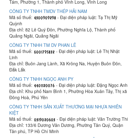
Tám, Phường 1, Thành phố Vĩnh Long, Vĩnh Long
CÔNG TY TNHH TMDV THÉP HẢI NAM
Mã số thuế:
- Đại diện pháp luật: Tạ Thị Mỹ
Quỳnh
Địa chỉ: 82 Lê Quý Đôn, Phường Nghĩa Lộ, Thành phố
Quảng Ngãi, Quảng Ngãi
CÔNG TY TNHH TM DV PHAN LÊ
Mã số thuế:
- Đại diện pháp luật: Lê Thị Nhật
Linh
Địa chỉ: Buôn Jang Lành, Xã Krông Na, Huyện Buôn Đôn,
Đắk Lắk
CÔNG TY TNHH NGỌC ANH PY
Mã số thuế:
- Đại diện pháp luật: Đặng Ngọc Anh
Địa chỉ: Khu phố Nam Bình 1, Phường Hòa Xuân Tây, Thị xã
Đông Hoà, Phú Yên
CÔNG TY TNHH SẢN XUẤT THƯƠNG MẠI NHỰA NHIÊN
KIỆT
Mã số thuế:
- Đại diện pháp luật: Văn Trường Thi
Địa chỉ: 133/6 Dương Văn Dương, Phường Tân Quý, Quận
Tân phú, TP Hồ Chí Minh