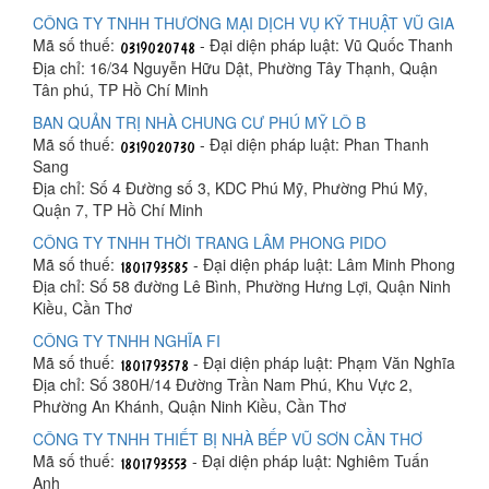
CÔNG TY TNHH THƯƠNG MẠI DỊCH VỤ KỸ THUẬT VŨ GIA
Mã số thuế:
- Đại diện pháp luật: Vũ Quốc Thanh
Địa chỉ: 16/34 Nguyễn Hữu Dật, Phường Tây Thạnh, Quận
Tân phú, TP Hồ Chí Minh
BAN QUẢN TRỊ NHÀ CHUNG CƯ PHÚ MỸ LÔ B
Mã số thuế:
- Đại diện pháp luật: Phan Thanh
Sang
Địa chỉ: Số 4 Đường số 3, KDC Phú Mỹ, Phường Phú Mỹ,
Quận 7, TP Hồ Chí Minh
CÔNG TY TNHH THỜI TRANG LÂM PHONG PIDO
Mã số thuế:
- Đại diện pháp luật: Lâm Minh Phong
Địa chỉ: Số 58 đường Lê Bình, Phường Hưng Lợi, Quận Ninh
Kiều, Cần Thơ
CÔNG TY TNHH NGHĨA FI
Mã số thuế:
- Đại diện pháp luật: Phạm Văn Nghĩa
Địa chỉ: Số 380H/14 Đường Trần Nam Phú, Khu Vực 2,
Phường An Khánh, Quận Ninh Kiều, Cần Thơ
CÔNG TY TNHH THIẾT BỊ NHÀ BẾP VŨ SƠN CẦN THƠ
Mã số thuế:
- Đại diện pháp luật: Nghiêm Tuấn
Anh