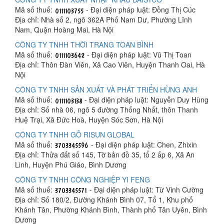
Mã số thuế:
- Đại diện pháp luật: Đồng Thị Cúc
Địa chỉ: Nhà số 2, ngõ 362A Phố Nam Dư, Phường Lĩnh
Nam, Quận Hoàng Mai, Hà Nội
CÔNG TY TNHH THỜI TRANG TOAN BÌNH
Mã số thuế:
- Đại diện pháp luật: Vũ Thị Toan
Địa chỉ: Thôn Đàn Viên, Xã Cao Viên, Huyện Thanh Oai, Hà
Nội
CÔNG TY TNHH SẢN XUẤT VÀ PHÁT TRIỂN HÙNG ANH
Mã số thuế:
- Đại diện pháp luật: Nguyễn Duy Hùng
Địa chỉ: Số nhà 06, ngõ 5 đường Thống Nhất, thôn Thanh
Huệ Trại, Xã Đức Hoà, Huyện Sóc Sơn, Hà Nội
CÔNG TY TNHH GỖ RISUN GLOBAL
Mã số thuế:
- Đại diện pháp luật: Chen, Zhixin
Địa chỉ: Thửa đất số 145, Tờ bản đồ 35, tổ 2 ấp 6, Xã An
Linh, Huyện Phú Giáo, Bình Dương
CÔNG TY TNHH CÔNG NGHIỆP YI FENG
Mã số thuế:
- Đại diện pháp luật: Từ Vinh Cường
Địa chỉ: Số 180/2, Đường Khánh Bình 07, Tổ 1, Khu phố
Khánh Tân, Phường Khánh Bình, Thành phố Tân Uyên, Bình
Dương