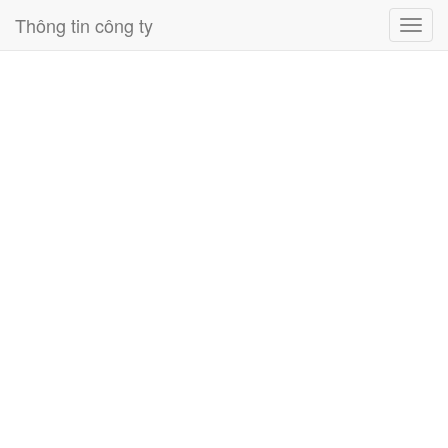
Thông tin công ty
Toggl
navig