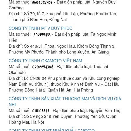
Mã số thuế:
- Đại diện pháp luật: Nguyễn Duy
Chưởng
Địa chỉ: Số 70, tổ 7, khu phố Tân Lập, Phường Phước Tân,
Thành phố Biên Hoà, Đồng Nai
CÔNG TY TNHH MTV DUY PHÚC
Mã số thuế:
- Đại diện pháp luật: Tạ Ngọc Minh
Hiền
Địa chỉ: Số 448/5H Thoại Ngọc Hầu, Khóm Đông Thịnh 3,
Phường Mỹ Phước, Thành phố Long Xuyên, An Giang
CÔNG TY TNHH OKAMOTO VIỆT NAM
Mã số thuế:
- Đại diện pháp luật: Tadashi
Okamoto
Địa chỉ: Lô CN26-04 Khu phi thuế quan và Khu công nghiệp
Nam Đình Vũ (Khu 1), thuộc Khu Kinh tế Đình Vũ – Cát Hải,
Phường Đông Hải 2, Quận Hải An, Hải Phòng
CÔNG TY TNHH SẢN XUẤT THƯƠNG MẠI VÀ DỊCH VỤ GIA
NHI
Mã số thuế:
- Đại diện pháp luật: Nguyễn Văn Thọ
Địa chỉ: Số 59 ngõ 249 Yên Duyên, Phường Yên Sở, Quận
Hoàng Mai, Hà Nội
CÔNG TY TNHH XUẤT NHẬP KHẨU DAISYCO