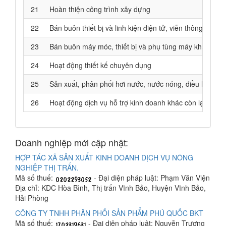
21
Hoàn thiện công trình xây dựng
22
Bán buôn thiết bị và linh kiện điện tử, viễn thông
23
Bán buôn máy móc, thiết bị và phụ tùng máy khác
24
Hoạt động thiết kế chuyên dụng
25
Sản xuất, phân phối hơi nước, nước nóng, điều hoà kh
26
Hoạt động dịch vụ hỗ trợ kinh doanh khác còn lại chư
Doanh nghiệp mới cập nhật:
HỢP TÁC XÃ SẢN XUẤT KINH DOANH DỊCH VỤ NÔNG
NGHIỆP THỊ TRẤN.
Mã số thuế:
- Đại diện pháp luật: Phạm Văn Viện
Địa chỉ: KDC Hòa Bình, Thị trấn Vĩnh Bảo, Huyện Vĩnh Bảo,
Hải Phòng
CÔNG TY TNHH PHÂN PHỐI SẢN PHẨM PHÚ QUỐC BKT
Mã số thuế:
- Đại diện pháp luật: Nguyễn Trương