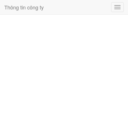
Thông tin công ty
Toggl
navig