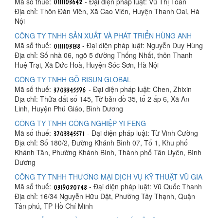
Mã số thuế:
- Đại diện pháp luật: Vũ Thị Toan
Địa chỉ: Thôn Đàn Viên, Xã Cao Viên, Huyện Thanh Oai, Hà
Nội
CÔNG TY TNHH SẢN XUẤT VÀ PHÁT TRIỂN HÙNG ANH
Mã số thuế:
- Đại diện pháp luật: Nguyễn Duy Hùng
Địa chỉ: Số nhà 06, ngõ 5 đường Thống Nhất, thôn Thanh
Huệ Trại, Xã Đức Hoà, Huyện Sóc Sơn, Hà Nội
CÔNG TY TNHH GỖ RISUN GLOBAL
Mã số thuế:
- Đại diện pháp luật: Chen, Zhixin
Địa chỉ: Thửa đất số 145, Tờ bản đồ 35, tổ 2 ấp 6, Xã An
Linh, Huyện Phú Giáo, Bình Dương
CÔNG TY TNHH CÔNG NGHIỆP YI FENG
Mã số thuế:
- Đại diện pháp luật: Từ Vinh Cường
Địa chỉ: Số 180/2, Đường Khánh Bình 07, Tổ 1, Khu phố
Khánh Tân, Phường Khánh Bình, Thành phố Tân Uyên, Bình
Dương
CÔNG TY TNHH THƯƠNG MẠI DỊCH VỤ KỸ THUẬT VŨ GIA
Mã số thuế:
- Đại diện pháp luật: Vũ Quốc Thanh
Địa chỉ: 16/34 Nguyễn Hữu Dật, Phường Tây Thạnh, Quận
Tân phú, TP Hồ Chí Minh