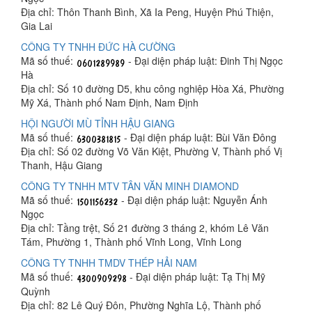
Địa chỉ: Thôn Thanh Bình, Xã Ia Peng, Huyện Phú Thiện,
Gia Lai
CÔNG TY TNHH ĐỨC HÀ CƯỜNG
Mã số thuế:
- Đại diện pháp luật: Đinh Thị Ngọc
Hà
Địa chỉ: Số 10 đường D5, khu công nghiệp Hòa Xá, Phường
Mỹ Xá, Thành phố Nam Định, Nam Định
HỘI NGƯỜI MÙ TỈNH HẬU GIANG
Mã số thuế:
- Đại diện pháp luật: Bùi Văn Đông
Địa chỉ: Số 02 đường Võ Văn Kiệt, Phường V, Thành phố Vị
Thanh, Hậu Giang
CÔNG TY TNHH MTV TÂN VĂN MINH DIAMOND
Mã số thuế:
- Đại diện pháp luật: Nguyễn Ánh
Ngọc
Địa chỉ: Tầng trệt, Số 21 đường 3 tháng 2, khóm Lê Văn
Tám, Phường 1, Thành phố Vĩnh Long, Vĩnh Long
CÔNG TY TNHH TMDV THÉP HẢI NAM
Mã số thuế:
- Đại diện pháp luật: Tạ Thị Mỹ
Quỳnh
Địa chỉ: 82 Lê Quý Đôn, Phường Nghĩa Lộ, Thành phố