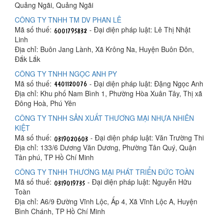
Quảng Ngãi, Quảng Ngãi
CÔNG TY TNHH TM DV PHAN LÊ
Mã số thuế:
- Đại diện pháp luật: Lê Thị Nhật
Linh
Địa chỉ: Buôn Jang Lành, Xã Krông Na, Huyện Buôn Đôn,
Đắk Lắk
CÔNG TY TNHH NGỌC ANH PY
Mã số thuế:
- Đại diện pháp luật: Đặng Ngọc Anh
Địa chỉ: Khu phố Nam Bình 1, Phường Hòa Xuân Tây, Thị xã
Đông Hoà, Phú Yên
CÔNG TY TNHH SẢN XUẤT THƯƠNG MẠI NHỰA NHIÊN
KIỆT
Mã số thuế:
- Đại diện pháp luật: Văn Trường Thi
Địa chỉ: 133/6 Dương Văn Dương, Phường Tân Quý, Quận
Tân phú, TP Hồ Chí Minh
CÔNG TY TNHH THƯƠNG MẠI PHÁT TRIỂN ĐỨC TOÀN
Mã số thuế:
- Đại diện pháp luật: Nguyễn Hữu
Toàn
Địa chỉ: A6/9 Đường Vĩnh Lộc, Ấp 4, Xã Vĩnh Lộc A, Huyện
Bình Chánh, TP Hồ Chí Minh