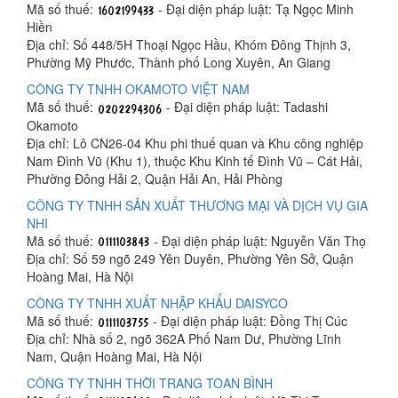
Mã số thuế:
- Đại diện pháp luật: Tạ Ngọc Minh
Hiền
Địa chỉ: Số 448/5H Thoại Ngọc Hầu, Khóm Đông Thịnh 3,
Phường Mỹ Phước, Thành phố Long Xuyên, An Giang
CÔNG TY TNHH OKAMOTO VIỆT NAM
Mã số thuế:
- Đại diện pháp luật: Tadashi
Okamoto
Địa chỉ: Lô CN26-04 Khu phi thuế quan và Khu công nghiệp
Nam Đình Vũ (Khu 1), thuộc Khu Kinh tế Đình Vũ – Cát Hải,
Phường Đông Hải 2, Quận Hải An, Hải Phòng
CÔNG TY TNHH SẢN XUẤT THƯƠNG MẠI VÀ DỊCH VỤ GIA
NHI
Mã số thuế:
- Đại diện pháp luật: Nguyễn Văn Thọ
Địa chỉ: Số 59 ngõ 249 Yên Duyên, Phường Yên Sở, Quận
Hoàng Mai, Hà Nội
CÔNG TY TNHH XUẤT NHẬP KHẨU DAISYCO
Mã số thuế:
- Đại diện pháp luật: Đồng Thị Cúc
Địa chỉ: Nhà số 2, ngõ 362A Phố Nam Dư, Phường Lĩnh
Nam, Quận Hoàng Mai, Hà Nội
CÔNG TY TNHH THỜI TRANG TOAN BÌNH