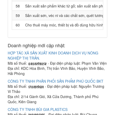
58
Sản xuất sản phẩm khác từ gỗ; sản xuất sản phẩm từ tre
59
Sản xuất sơn, véc ni và các chất sơn, quét tương tự; sả
60
Cho thuê máy móc, thiết bị và đồ dùng hữu hình khác
Doanh nghiệp mới cập nhật:
HỢP TÁC XÃ SẢN XUẤT KINH DOANH DỊCH VỤ NÔNG
NGHIỆP THỊ TRẤN.
Mã số thuế:
- Đại diện pháp luật: Phạm Văn Viện
Địa chỉ: KDC Hòa Bình, Thị trấn Vĩnh Bảo, Huyện Vĩnh Bảo,
Hải Phòng
CÔNG TY TNHH PHÂN PHỐI SẢN PHẨM PHÚ QUỐC BKT
Mã số thuế:
- Đại diện pháp luật: Nguyễn Trương
Vi Thảo
Địa chỉ: 2/14 Gành Gió, Xã Cửa Dương, Thành phố Phú
Quốc, Kiên Giang
CÔNG TY TNHH BÙI GIA PLASTICS
Mã số thuế:
- Đại diện pháp luật: Bùi Chung