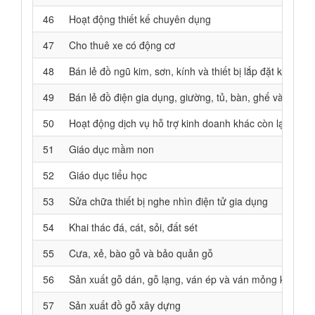
46
Hoạt động thiết kế chuyên dụng
47
Cho thuê xe có động cơ
48
Bán lẻ đồ ngũ kim, sơn, kính và thiết bị lắp đặt khác 
49
Bán lẻ đồ điện gia dụng, giường, tủ, bàn, ghế và đồ n
50
Hoạt động dịch vụ hỗ trợ kinh doanh khác còn lại chư
51
Giáo dục mầm non
52
Giáo dục tiểu học
53
Sửa chữa thiết bị nghe nhìn điện tử gia dụng
54
Khai thác đá, cát, sỏi, đất sét
55
Cưa, xẻ, bào gỗ và bảo quản gỗ
56
Sản xuất gỗ dán, gỗ lạng, ván ép và ván mỏng khác
57
Sản xuất đồ gỗ xây dựng