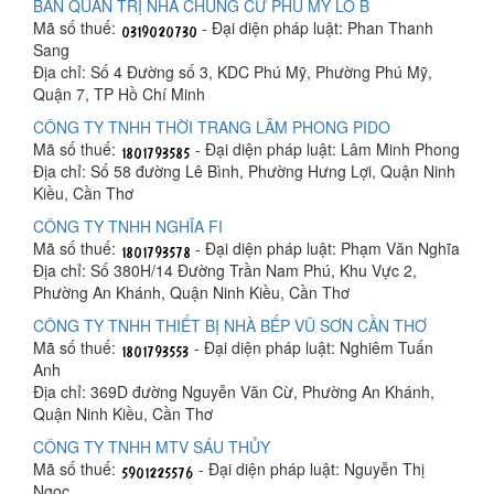
BAN QUẢN TRỊ NHÀ CHUNG CƯ PHÚ MỸ LÔ B
Mã số thuế:
- Đại diện pháp luật: Phan Thanh
Sang
Địa chỉ: Số 4 Đường số 3, KDC Phú Mỹ, Phường Phú Mỹ,
Quận 7, TP Hồ Chí Minh
CÔNG TY TNHH THỜI TRANG LÂM PHONG PIDO
Mã số thuế:
- Đại diện pháp luật: Lâm Minh Phong
Địa chỉ: Số 58 đường Lê Bình, Phường Hưng Lợi, Quận Ninh
Kiều, Cần Thơ
CÔNG TY TNHH NGHĨA FI
Mã số thuế:
- Đại diện pháp luật: Phạm Văn Nghĩa
Địa chỉ: Số 380H/14 Đường Trần Nam Phú, Khu Vực 2,
Phường An Khánh, Quận Ninh Kiều, Cần Thơ
CÔNG TY TNHH THIẾT BỊ NHÀ BẾP VŨ SƠN CẦN THƠ
Mã số thuế:
- Đại diện pháp luật: Nghiêm Tuấn
Anh
Địa chỉ: 369D đường Nguyễn Văn Cừ, Phường An Khánh,
Quận Ninh Kiều, Cần Thơ
CÔNG TY TNHH MTV SÁU THỦY
Mã số thuế:
- Đại diện pháp luật: Nguyễn Thị
Ngọc