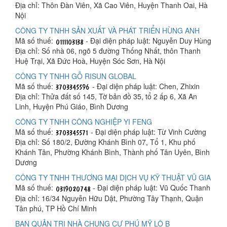
Địa chỉ: Thôn Đàn Viên, Xã Cao Viên, Huyện Thanh Oai, Hà
Nội
CÔNG TY TNHH SẢN XUẤT VÀ PHÁT TRIỂN HÙNG ANH
Mã số thuế:
- Đại diện pháp luật: Nguyễn Duy Hùng
Địa chỉ: Số nhà 06, ngõ 5 đường Thống Nhất, thôn Thanh
Huệ Trại, Xã Đức Hoà, Huyện Sóc Sơn, Hà Nội
CÔNG TY TNHH GỖ RISUN GLOBAL
Mã số thuế:
- Đại diện pháp luật: Chen, Zhixin
Địa chỉ: Thửa đất số 145, Tờ bản đồ 35, tổ 2 ấp 6, Xã An
Linh, Huyện Phú Giáo, Bình Dương
CÔNG TY TNHH CÔNG NGHIỆP YI FENG
Mã số thuế:
- Đại diện pháp luật: Từ Vinh Cường
Địa chỉ: Số 180/2, Đường Khánh Bình 07, Tổ 1, Khu phố
Khánh Tân, Phường Khánh Bình, Thành phố Tân Uyên, Bình
Dương
CÔNG TY TNHH THƯƠNG MẠI DỊCH VỤ KỸ THUẬT VŨ GIA
Mã số thuế:
- Đại diện pháp luật: Vũ Quốc Thanh
Địa chỉ: 16/34 Nguyễn Hữu Dật, Phường Tây Thạnh, Quận
Tân phú, TP Hồ Chí Minh
BAN QUẢN TRỊ NHÀ CHUNG CƯ PHÚ MỸ LÔ B