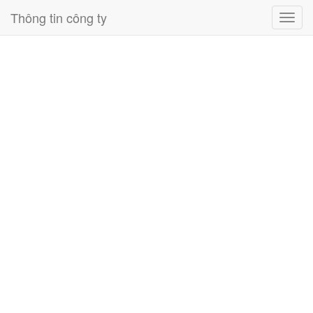
Thông tin công ty
Toggl
navig