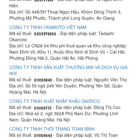
Hiền
Địa chỉ: Số 448/5H Thoại Ngọc Hầu, Khóm Đông Thịnh 3,
Phường Mỹ Phước, Thành phố Long Xuyên, An Giang
CÔNG TY TNHH OKAMOTO VIỆT NAM
Mã số thuế:
- Đại diện pháp luật: Tadashi
Okamoto
Địa chỉ: Lô CN26-04 Khu phi thuế quan và Khu công nghiệp
Nam Đình Vũ (Khu 1), thuộc Khu Kinh tế Đình Vũ – Cát Hải,
Phường Đông Hải 2, Quận Hải An, Hải Phòng
CÔNG TY TNHH SẢN XUẤT THƯƠNG MẠI VÀ DỊCH VỤ GIA
NHI
Mã số thuế:
- Đại diện pháp luật: Nguyễn Văn Thọ
Địa chỉ: Số 59 ngõ 249 Yên Duyên, Phường Yên Sở, Quận
Hoàng Mai, Hà Nội
CÔNG TY TNHH XUẤT NHẬP KHẨU DAISYCO
Mã số thuế:
- Đại diện pháp luật: Đồng Thị Cúc
Địa chỉ: Nhà số 2, ngõ 362A Phố Nam Dư, Phường Lĩnh
Nam, Quận Hoàng Mai, Hà Nội
CÔNG TY TNHH THỜI TRANG TOAN BÌNH
Mã số thuế:
- Đại diện pháp luật: Vũ Thị Toan