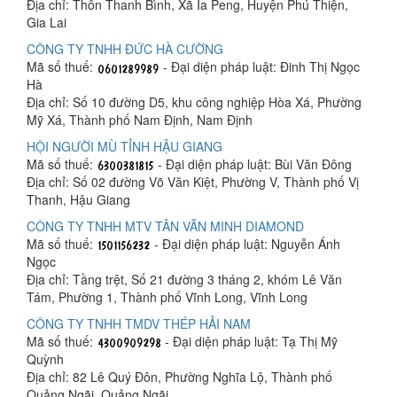
Địa chỉ: Thôn Thanh Bình, Xã Ia Peng, Huyện Phú Thiện,
Gia Lai
CÔNG TY TNHH ĐỨC HÀ CƯỜNG
Mã số thuế:
- Đại diện pháp luật: Đinh Thị Ngọc
Hà
Địa chỉ: Số 10 đường D5, khu công nghiệp Hòa Xá, Phường
Mỹ Xá, Thành phố Nam Định, Nam Định
HỘI NGƯỜI MÙ TỈNH HẬU GIANG
Mã số thuế:
- Đại diện pháp luật: Bùi Văn Đông
Địa chỉ: Số 02 đường Võ Văn Kiệt, Phường V, Thành phố Vị
Thanh, Hậu Giang
CÔNG TY TNHH MTV TÂN VĂN MINH DIAMOND
Mã số thuế:
- Đại diện pháp luật: Nguyễn Ánh
Ngọc
Địa chỉ: Tầng trệt, Số 21 đường 3 tháng 2, khóm Lê Văn
Tám, Phường 1, Thành phố Vĩnh Long, Vĩnh Long
CÔNG TY TNHH TMDV THÉP HẢI NAM
Mã số thuế:
- Đại diện pháp luật: Tạ Thị Mỹ
Quỳnh
Địa chỉ: 82 Lê Quý Đôn, Phường Nghĩa Lộ, Thành phố
Quảng Ngãi, Quảng Ngãi