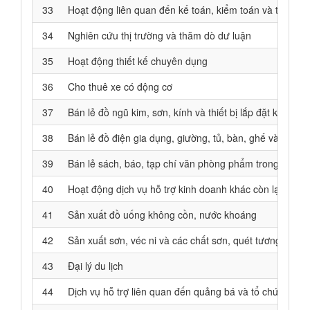
33
Hoạt động liên quan đến kế toán, kiểm toán và tư vấn 
34
Nghiên cứu thị trường và thăm dò dư luận
35
Hoạt động thiết kế chuyên dụng
36
Cho thuê xe có động cơ
37
Bán lẻ đồ ngũ kim, sơn, kính và thiết bị lắp đặt khác 
38
Bán lẻ đồ điện gia dụng, giường, tủ, bàn, ghế và đồ n
39
Bán lẻ sách, báo, tạp chí văn phòng phẩm trong các 
40
Hoạt động dịch vụ hỗ trợ kinh doanh khác còn lại chư
41
Sản xuất đồ uống không cồn, nước khoáng
42
Sản xuất sơn, véc ni và các chất sơn, quét tương tự; sả
43
Đại lý du lịch
44
Dịch vụ hỗ trợ liên quan đến quảng bá và tổ chức tua du