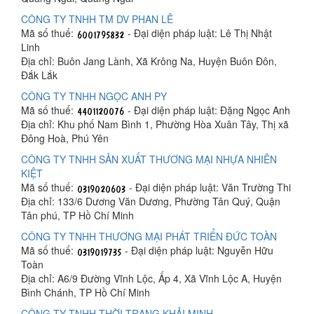
CÔNG TY TNHH TM DV PHAN LÊ
Mã số thuế:
- Đại diện pháp luật: Lê Thị Nhật
Linh
Địa chỉ: Buôn Jang Lành, Xã Krông Na, Huyện Buôn Đôn,
Đắk Lắk
CÔNG TY TNHH NGỌC ANH PY
Mã số thuế:
- Đại diện pháp luật: Đặng Ngọc Anh
Địa chỉ: Khu phố Nam Bình 1, Phường Hòa Xuân Tây, Thị xã
Đông Hoà, Phú Yên
CÔNG TY TNHH SẢN XUẤT THƯƠNG MẠI NHỰA NHIÊN
KIỆT
Mã số thuế:
- Đại diện pháp luật: Văn Trường Thi
Địa chỉ: 133/6 Dương Văn Dương, Phường Tân Quý, Quận
Tân phú, TP Hồ Chí Minh
CÔNG TY TNHH THƯƠNG MẠI PHÁT TRIỂN ĐỨC TOÀN
Mã số thuế:
- Đại diện pháp luật: Nguyễn Hữu
Toàn
Địa chỉ: A6/9 Đường Vĩnh Lộc, Ấp 4, Xã Vĩnh Lộc A, Huyện
Bình Chánh, TP Hồ Chí Minh
CÔNG TY TNHH THỜI TRANG KHẢI MINH