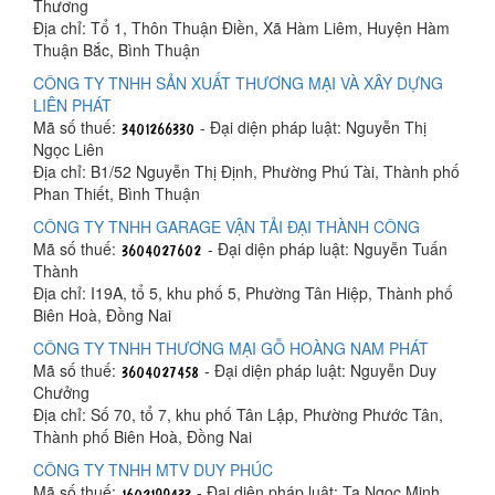
Thương
Địa chỉ: Tổ 1, Thôn Thuận Điền, Xã Hàm Liêm, Huyện Hàm
Thuận Bắc, Bình Thuận
CÔNG TY TNHH SẢN XUẤT THƯƠNG MẠI VÀ XÂY DỰNG
LIÊN PHÁT
Mã số thuế:
- Đại diện pháp luật: Nguyễn Thị
Ngọc Liên
Địa chỉ: B1/52 Nguyễn Thị Định, Phường Phú Tài, Thành phố
Phan Thiết, Bình Thuận
CÔNG TY TNHH GARAGE VẬN TẢI ĐẠI THÀNH CÔNG
Mã số thuế:
- Đại diện pháp luật: Nguyễn Tuấn
Thành
Địa chỉ: I19A, tổ 5, khu phố 5, Phường Tân Hiệp, Thành phố
Biên Hoà, Đồng Nai
CÔNG TY TNHH THƯƠNG MẠI GỖ HOÀNG NAM PHÁT
Mã số thuế:
- Đại diện pháp luật: Nguyễn Duy
Chưởng
Địa chỉ: Số 70, tổ 7, khu phố Tân Lập, Phường Phước Tân,
Thành phố Biên Hoà, Đồng Nai
CÔNG TY TNHH MTV DUY PHÚC
Mã số thuế:
- Đại diện pháp luật: Tạ Ngọc Minh