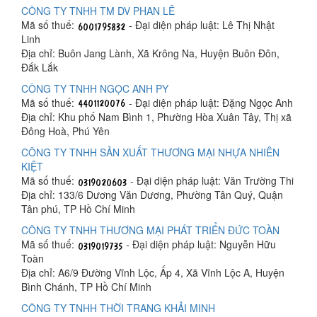
CÔNG TY TNHH TM DV PHAN LÊ
Mã số thuế:
- Đại diện pháp luật: Lê Thị Nhật
Linh
Địa chỉ: Buôn Jang Lành, Xã Krông Na, Huyện Buôn Đôn,
Đắk Lắk
CÔNG TY TNHH NGỌC ANH PY
Mã số thuế:
- Đại diện pháp luật: Đặng Ngọc Anh
Địa chỉ: Khu phố Nam Bình 1, Phường Hòa Xuân Tây, Thị xã
Đông Hoà, Phú Yên
CÔNG TY TNHH SẢN XUẤT THƯƠNG MẠI NHỰA NHIÊN
KIỆT
Mã số thuế:
- Đại diện pháp luật: Văn Trường Thi
Địa chỉ: 133/6 Dương Văn Dương, Phường Tân Quý, Quận
Tân phú, TP Hồ Chí Minh
CÔNG TY TNHH THƯƠNG MẠI PHÁT TRIỂN ĐỨC TOÀN
Mã số thuế:
- Đại diện pháp luật: Nguyễn Hữu
Toàn
Địa chỉ: A6/9 Đường Vĩnh Lộc, Ấp 4, Xã Vĩnh Lộc A, Huyện
Bình Chánh, TP Hồ Chí Minh
CÔNG TY TNHH THỜI TRANG KHẢI MINH