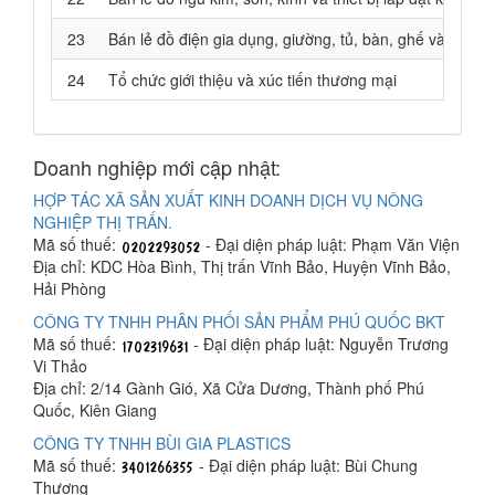
23
Bán lẻ đồ điện gia dụng, giường, tủ, bàn, ghế và đồ n
24
Tổ chức giới thiệu và xúc tiến thương mại
Doanh nghiệp mới cập nhật:
HỢP TÁC XÃ SẢN XUẤT KINH DOANH DỊCH VỤ NÔNG
NGHIỆP THỊ TRẤN.
Mã số thuế:
- Đại diện pháp luật: Phạm Văn Viện
Địa chỉ: KDC Hòa Bình, Thị trấn Vĩnh Bảo, Huyện Vĩnh Bảo,
Hải Phòng
CÔNG TY TNHH PHÂN PHỐI SẢN PHẨM PHÚ QUỐC BKT
Mã số thuế:
- Đại diện pháp luật: Nguyễn Trương
Vi Thảo
Địa chỉ: 2/14 Gành Gió, Xã Cửa Dương, Thành phố Phú
Quốc, Kiên Giang
CÔNG TY TNHH BÙI GIA PLASTICS
Mã số thuế:
- Đại diện pháp luật: Bùi Chung
Thương