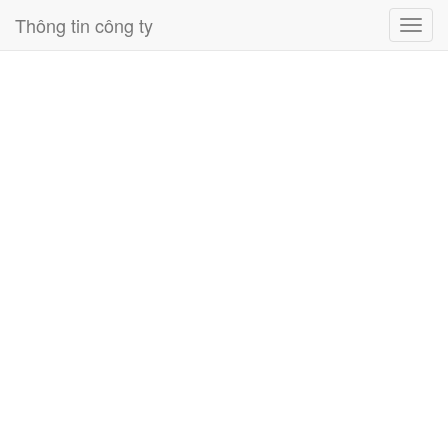
Thông tin công ty
Toggl
navig