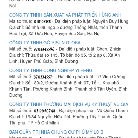
Nội
CÔNG TY TNHH SẢN XUẤT VÀ PHÁT TRIỂN HÙNG ANH
Mã số thuế:
- Đại diện pháp luật: Nguyễn Duy Hùng
Địa chỉ: Số nhà 06, ngõ 5 đường Thống Nhất, thôn Thanh
Huệ Trại, Xã Đức Hoà, Huyện Sóc Sơn, Hà Nội
CÔNG TY TNHH GỖ RISUN GLOBAL
Mã số thuế:
- Đại diện pháp luật: Chen, Zhixin
Địa chỉ: Thửa đất số 145, Tờ bản đồ 35, tổ 2 ấp 6, Xã An
Linh, Huyện Phú Giáo, Bình Dương
CÔNG TY TNHH CÔNG NGHIỆP YI FENG
Mã số thuế:
- Đại diện pháp luật: Từ Vinh Cường
Địa chỉ: Số 180/2, Đường Khánh Bình 07, Tổ 1, Khu phố
Khánh Tân, Phường Khánh Bình, Thành phố Tân Uyên, Bình
Dương
CÔNG TY TNHH THƯƠNG MẠI DỊCH VỤ KỸ THUẬT VŨ GIA
Mã số thuế:
- Đại diện pháp luật: Vũ Quốc Thanh
Địa chỉ: 16/34 Nguyễn Hữu Dật, Phường Tây Thạnh, Quận
Tân phú, TP Hồ Chí Minh
BAN QUẢN TRỊ NHÀ CHUNG CƯ PHÚ MỸ LÔ B