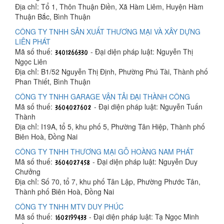
Địa chỉ: Tổ 1, Thôn Thuận Điền, Xã Hàm Liêm, Huyện Hàm
Thuận Bắc, Bình Thuận
CÔNG TY TNHH SẢN XUẤT THƯƠNG MẠI VÀ XÂY DỰNG
LIÊN PHÁT
Mã số thuế:
- Đại diện pháp luật: Nguyễn Thị
Ngọc Liên
Địa chỉ: B1/52 Nguyễn Thị Định, Phường Phú Tài, Thành phố
Phan Thiết, Bình Thuận
CÔNG TY TNHH GARAGE VẬN TẢI ĐẠI THÀNH CÔNG
Mã số thuế:
- Đại diện pháp luật: Nguyễn Tuấn
Thành
Địa chỉ: I19A, tổ 5, khu phố 5, Phường Tân Hiệp, Thành phố
Biên Hoà, Đồng Nai
CÔNG TY TNHH THƯƠNG MẠI GỖ HOÀNG NAM PHÁT
Mã số thuế:
- Đại diện pháp luật: Nguyễn Duy
Chưởng
Địa chỉ: Số 70, tổ 7, khu phố Tân Lập, Phường Phước Tân,
Thành phố Biên Hoà, Đồng Nai
CÔNG TY TNHH MTV DUY PHÚC
Mã số thuế:
- Đại diện pháp luật: Tạ Ngọc Minh