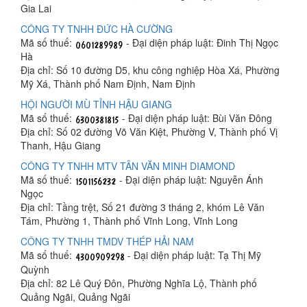
Gia Lai
CÔNG TY TNHH ĐỨC HÀ CƯỜNG
Mã số thuế:
- Đại diện pháp luật: Đinh Thị Ngọc
Hà
Địa chỉ: Số 10 đường D5, khu công nghiệp Hòa Xá, Phường
Mỹ Xá, Thành phố Nam Định, Nam Định
HỘI NGƯỜI MÙ TỈNH HẬU GIANG
Mã số thuế:
- Đại diện pháp luật: Bùi Văn Đông
Địa chỉ: Số 02 đường Võ Văn Kiệt, Phường V, Thành phố Vị
Thanh, Hậu Giang
CÔNG TY TNHH MTV TÂN VĂN MINH DIAMOND
Mã số thuế:
- Đại diện pháp luật: Nguyễn Ánh
Ngọc
Địa chỉ: Tầng trệt, Số 21 đường 3 tháng 2, khóm Lê Văn
Tám, Phường 1, Thành phố Vĩnh Long, Vĩnh Long
CÔNG TY TNHH TMDV THÉP HẢI NAM
Mã số thuế:
- Đại diện pháp luật: Tạ Thị Mỹ
Quỳnh
Địa chỉ: 82 Lê Quý Đôn, Phường Nghĩa Lộ, Thành phố
Quảng Ngãi, Quảng Ngãi