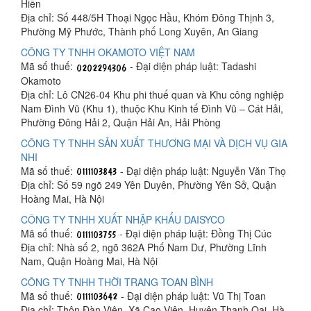
Hiền
Địa chỉ: Số 448/5H Thoại Ngọc Hầu, Khóm Đông Thịnh 3,
Phường Mỹ Phước, Thành phố Long Xuyên, An Giang
CÔNG TY TNHH OKAMOTO VIỆT NAM
Mã số thuế:
- Đại diện pháp luật: Tadashi
Okamoto
Địa chỉ: Lô CN26-04 Khu phi thuế quan và Khu công nghiệp
Nam Đình Vũ (Khu 1), thuộc Khu Kinh tế Đình Vũ – Cát Hải,
Phường Đông Hải 2, Quận Hải An, Hải Phòng
CÔNG TY TNHH SẢN XUẤT THƯƠNG MẠI VÀ DỊCH VỤ GIA
NHI
Mã số thuế:
- Đại diện pháp luật: Nguyễn Văn Thọ
Địa chỉ: Số 59 ngõ 249 Yên Duyên, Phường Yên Sở, Quận
Hoàng Mai, Hà Nội
CÔNG TY TNHH XUẤT NHẬP KHẨU DAISYCO
Mã số thuế:
- Đại diện pháp luật: Đồng Thị Cúc
Địa chỉ: Nhà số 2, ngõ 362A Phố Nam Dư, Phường Lĩnh
Nam, Quận Hoàng Mai, Hà Nội
CÔNG TY TNHH THỜI TRANG TOAN BÌNH
Mã số thuế:
- Đại diện pháp luật: Vũ Thị Toan
Địa chỉ: Thôn Đàn Viên, Xã Cao Viên, Huyện Thanh Oai, Hà