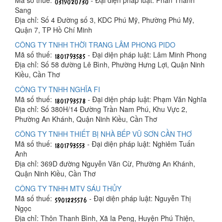
Mã số thuế:
- Đại diện pháp luật: Phan Thanh
Sang
Địa chỉ: Số 4 Đường số 3, KDC Phú Mỹ, Phường Phú Mỹ,
Quận 7, TP Hồ Chí Minh
CÔNG TY TNHH THỜI TRANG LÂM PHONG PIDO
Mã số thuế:
- Đại diện pháp luật: Lâm Minh Phong
Địa chỉ: Số 58 đường Lê Bình, Phường Hưng Lợi, Quận Ninh
Kiều, Cần Thơ
CÔNG TY TNHH NGHĨA FI
Mã số thuế:
- Đại diện pháp luật: Phạm Văn Nghĩa
Địa chỉ: Số 380H/14 Đường Trần Nam Phú, Khu Vực 2,
Phường An Khánh, Quận Ninh Kiều, Cần Thơ
CÔNG TY TNHH THIẾT BỊ NHÀ BẾP VŨ SƠN CẦN THƠ
Mã số thuế:
- Đại diện pháp luật: Nghiêm Tuấn
Anh
Địa chỉ: 369D đường Nguyễn Văn Cừ, Phường An Khánh,
Quận Ninh Kiều, Cần Thơ
CÔNG TY TNHH MTV SÁU THỦY
Mã số thuế:
- Đại diện pháp luật: Nguyễn Thị
Ngọc
Địa chỉ: Thôn Thanh Bình, Xã Ia Peng, Huyện Phú Thiện,