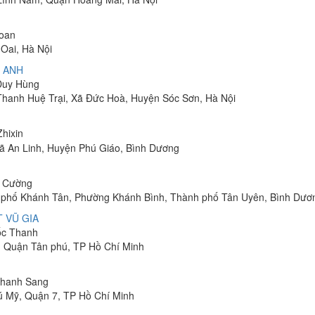
Toan
Oai, Hà Nội
 ANH
 Duy Hùng
 Thanh Huệ Trại, Xã Đức Hoà, Huyện Sóc Sơn, Hà Nội
Zhixin
 Xã An Linh, Huyện Phú Giáo, Bình Dương
h Cường
hu phố Khánh Tân, Phường Khánh Bình, Thành phố Tân Uyên, Bình Dươ
 VŨ GIA
uốc Thanh
, Quận Tân phú, TP Hồ Chí Minh
 Thanh Sang
ú Mỹ, Quận 7, TP Hồ Chí Minh