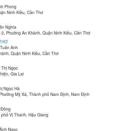
inh Phong
uận Ninh Kiều, Cần Thơ
Văn Nghĩa
 2, Phường An Khánh, Quận Ninh Kiều, Cần Thơ
 THƠ
m Tuấn Anh
hánh, Quận Ninh Kiều, Cần Thơ
n Thị Ngọc
hiện, Gia Lai
Thị Ngọc Hà
, Phường Mỹ Xá, Thành phố Nam Định, Nam Định
n Đông
h phố Vị Thanh, Hậu Giang
 Ánh Ngọc