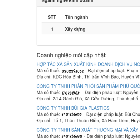
STT
Tên ngành
1
Xây dựng
Doanh nghiệp mới cập nhật:
HỢP TÁC XÃ SẢN XUẤT KINH DOANH DỊCH VỤ NÔ
Mã số thuế:
- Đại diện pháp luật: Phạm
Địa chỉ: KDC Hòa Bình, Thị trấn Vĩnh Bảo, Huyện V
CÔNG TY TNHH PHÂN PHỐI SẢN PHẨM PHÚ QUỐ
Mã số thuế:
- Đại diện pháp luật: Nguyễn
Địa chỉ: 2/14 Gành Gió, Xã Cửa Dương, Thành phố
CÔNG TY TNHH BÙI GIA PLASTICS
Mã số thuế:
- Đại diện pháp luật: Bùi C
Địa chỉ: Tổ 1, Thôn Thuận Điền, Xã Hàm Liêm, Hu
CÔNG TY TNHH SẢN XUẤT THƯƠNG MẠI VÀ XÂY 
Mã số thuế:
- Đại diện pháp luật: Nguyễ