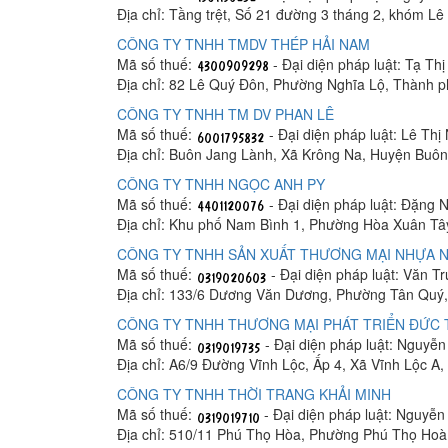
Địa chỉ: Tầng trệt, Số 21 đường 3 tháng 2, khóm 
CÔNG TY TNHH TMDV THÉP HẢI NAM
Mã số thuế:
- Đại diện pháp luật: Tạ Th
Địa chỉ: 82 Lê Quý Đôn, Phường Nghĩa Lộ, Thành 
CÔNG TY TNHH TM DV PHAN LÊ
Mã số thuế:
- Đại diện pháp luật: Lê Thị
Địa chỉ: Buôn Jang Lành, Xã Krông Na, Huyện Buô
CÔNG TY TNHH NGỌC ANH PY
Mã số thuế:
- Đại diện pháp luật: Đặng 
Địa chỉ: Khu phố Nam Bình 1, Phường Hòa Xuân Tâ
CÔNG TY TNHH SẢN XUẤT THƯƠNG MẠI NHỰA N
Mã số thuế:
- Đại diện pháp luật: Văn T
Địa chỉ: 133/6 Dương Văn Dương, Phường Tân Quý,
CÔNG TY TNHH THƯƠNG MẠI PHÁT TRIỂN ĐỨC
Mã số thuế:
- Đại diện pháp luật: Nguyễ
Địa chỉ: A6/9 Đường Vĩnh Lộc, Ấp 4, Xã Vĩnh Lộc A
CÔNG TY TNHH THỜI TRANG KHẢI MINH
Mã số thuế:
- Đại diện pháp luật: Nguyễ
Địa chỉ: 510/11 Phú Thọ Hòa, Phường Phú Thọ Hoà