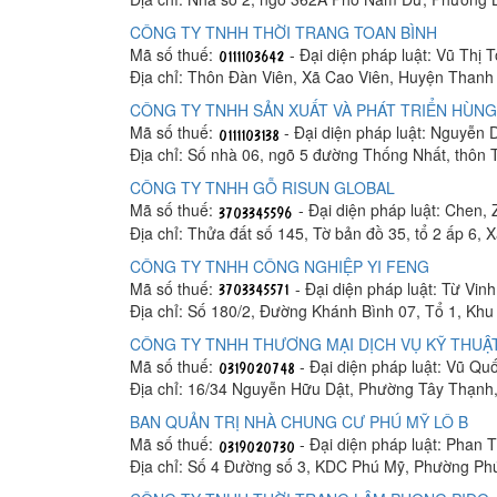
CÔNG TY TNHH THỜI TRANG TOAN BÌNH
Mã số thuế:
- Đại diện pháp luật: Vũ Thị 
Địa chỉ: Thôn Đàn Viên, Xã Cao Viên, Huyện Thanh 
CÔNG TY TNHH SẢN XUẤT VÀ PHÁT TRIỂN HÙNG
Mã số thuế:
- Đại diện pháp luật: Nguyễn
Địa chỉ: Số nhà 06, ngõ 5 đường Thống Nhất, thôn
CÔNG TY TNHH GỖ RISUN GLOBAL
Mã số thuế:
- Đại diện pháp luật: Chen, 
Địa chỉ: Thửa đất số 145, Tờ bản đồ 35, tổ 2 ấp 6,
CÔNG TY TNHH CÔNG NGHIỆP YI FENG
Mã số thuế:
- Đại diện pháp luật: Từ Vin
Địa chỉ: Số 180/2, Đường Khánh Bình 07, Tổ 1, K
CÔNG TY TNHH THƯƠNG MẠI DỊCH VỤ KỸ THUẬT
Mã số thuế:
- Đại diện pháp luật: Vũ Q
Địa chỉ: 16/34 Nguyễn Hữu Dật, Phường Tây Thạnh
BAN QUẢN TRỊ NHÀ CHUNG CƯ PHÚ MỸ LÔ B
Mã số thuế:
- Đại diện pháp luật: Phan
Địa chỉ: Số 4 Đường số 3, KDC Phú Mỹ, Phường Ph