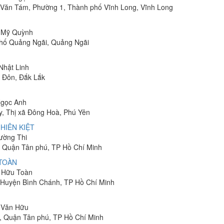
Lê Văn Tám, Phường 1, Thành phố Vĩnh Long, Vĩnh Long
ị Mỹ Quỳnh
phố Quảng Ngãi, Quảng Ngãi
 Nhật Linh
n Đôn, Đắk Lắk
Ngọc Anh
y, Thị xã Đông Hoà, Phú Yên
HIÊN KIỆT
rường Thi
 Quận Tân phú, TP Hồ Chí Minh
 TOÀN
n Hữu Toàn
, Huyện Bình Chánh, TP Hồ Chí Minh
n Văn Hữu
, Quận Tân phú, TP Hồ Chí Minh