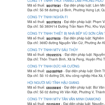
CÔNG TY TNHH THỜI TRANG LÂM PHONG PIDO
Mã số thuế:
- Đại diện pháp luật: Lâm M
Địa chỉ: Số 58 đường Lê Bình, Phường Hưng Lợi, Q
CÔNG TY TNHH NGHĨA FI
Mã số thuế:
- Đại diện pháp luật: Phạm 
Địa chỉ: Số 380H/14 Đường Trần Nam Phú, Khu Vực
CÔNG TY TNHH THIẾT BỊ NHÀ BẾP VŨ SƠN CẦN
Mã số thuế:
- Đại diện pháp luật: Nghiê
Địa chỉ: 369D đường Nguyễn Văn Cừ, Phường An K
CÔNG TY TNHH MTV SÁU THỦY
Mã số thuế:
- Đại diện pháp luật: Nguyễ
Địa chỉ: Thôn Thanh Bình, Xã Ia Peng, Huyện Phú T
CÔNG TY TNHH ĐỨC HÀ CƯỜNG
Mã số thuế:
- Đại diện pháp luật: Đinh 
Địa chỉ: Số 10 đường D5, khu công nghiệp Hòa Xá
HỘI NGƯỜI MÙ TỈNH HẬU GIANG
Mã số thuế:
- Đại diện pháp luật: Bùi Vă
Địa chỉ: Số 02 đường Võ Văn Kiệt, Phường V, Thàn
CÔNG TY TNHH MTV TÂN VĂN MINH DIAMOND
Mã số thuế:
- Đại diện pháp luật: Nguyễn