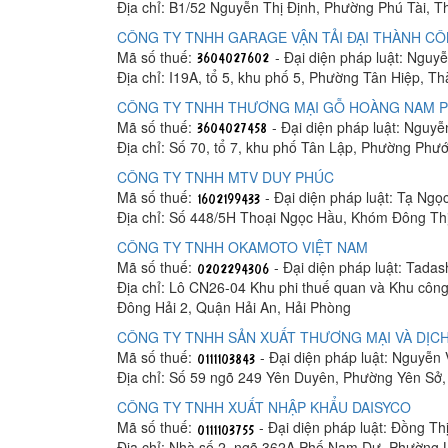
Địa chỉ: B1/52 Nguyễn Thị Định, Phường Phú Tài, 
CÔNG TY TNHH GARAGE VẬN TẢI ĐẠI THÀNH C
Mã số thuế:
- Đại diện pháp luật: Ngu
Địa chỉ: I19A, tổ 5, khu phố 5, Phường Tân Hiệp, T
CÔNG TY TNHH THƯƠNG MẠI GỖ HOÀNG NAM 
Mã số thuế:
- Đại diện pháp luật: Nguy
Địa chỉ: Số 70, tổ 7, khu phố Tân Lập, Phường Phư
CÔNG TY TNHH MTV DUY PHÚC
Mã số thuế:
- Đại diện pháp luật: Tạ Ngọ
Địa chỉ: Số 448/5H Thoại Ngọc Hầu, Khóm Đông Th
CÔNG TY TNHH OKAMOTO VIỆT NAM
Mã số thuế:
- Đại diện pháp luật: Tada
Địa chỉ: Lô CN26-04 Khu phi thuế quan và Khu công
Đông Hải 2, Quận Hải An, Hải Phòng
CÔNG TY TNHH SẢN XUẤT THƯƠNG MẠI VÀ DỊCH
Mã số thuế:
- Đại diện pháp luật: Nguyễn
Địa chỉ: Số 59 ngõ 249 Yên Duyên, Phường Yên Sở
CÔNG TY TNHH XUẤT NHẬP KHẨU DAISYCO
Mã số thuế:
- Đại diện pháp luật: Đồng Th
Địa chỉ: Nhà số 2, ngõ 362A Phố Nam Dư, Phường 