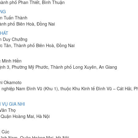
Thành phố Phan Thiết, Bình Thuận
ÔNG
yễn Tuấn Thành
hành phố Biên Hoà, Đồng Nai
PHÁT
ễn Duy Chưởng
ớc Tân, Thành phố Biên Hoà, Đồng Nai
c Minh Hiền
ịnh 3, Phường Mỹ Phước, Thành phố Long Xuyên, An Giang
shi Okamoto
 nghiệp Nam Đình Vũ (Khu 1), thuộc Khu Kinh tế Đình Vũ – Cát Hải, 
 VỤ GIA NHI
 Văn Thọ
, Quận Hoàng Mai, Hà Nội
ị Cúc
Lĩnh Nam, Quận Hoàng Mai, Hà Nội