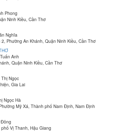
inh Phong
uận Ninh Kiều, Cần Thơ
Văn Nghĩa
 2, Phường An Khánh, Quận Ninh Kiều, Cần Thơ
 THƠ
m Tuấn Anh
hánh, Quận Ninh Kiều, Cần Thơ
n Thị Ngọc
hiện, Gia Lai
Thị Ngọc Hà
, Phường Mỹ Xá, Thành phố Nam Định, Nam Định
n Đông
h phố Vị Thanh, Hậu Giang