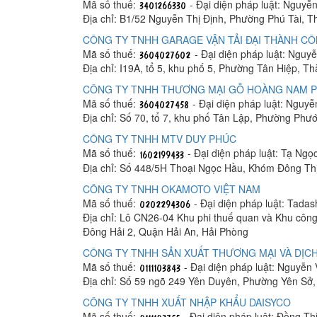
Mã số thuế:
- Đại diện pháp luật: Nguyễ
Địa chỉ: B1/52 Nguyễn Thị Định, Phường Phú Tài, 
CÔNG TY TNHH GARAGE VẬN TẢI ĐẠI THÀNH C
Mã số thuế:
- Đại diện pháp luật: Ngu
Địa chỉ: I19A, tổ 5, khu phố 5, Phường Tân Hiệp, T
CÔNG TY TNHH THƯƠNG MẠI GỖ HOÀNG NAM 
Mã số thuế:
- Đại diện pháp luật: Nguy
Địa chỉ: Số 70, tổ 7, khu phố Tân Lập, Phường Phư
CÔNG TY TNHH MTV DUY PHÚC
Mã số thuế:
- Đại diện pháp luật: Tạ Ngọ
Địa chỉ: Số 448/5H Thoại Ngọc Hầu, Khóm Đông Th
CÔNG TY TNHH OKAMOTO VIỆT NAM
Mã số thuế:
- Đại diện pháp luật: Tada
Địa chỉ: Lô CN26-04 Khu phi thuế quan và Khu công
Đông Hải 2, Quận Hải An, Hải Phòng
CÔNG TY TNHH SẢN XUẤT THƯƠNG MẠI VÀ DỊCH
Mã số thuế:
- Đại diện pháp luật: Nguyễn
Địa chỉ: Số 59 ngõ 249 Yên Duyên, Phường Yên Sở
CÔNG TY TNHH XUẤT NHẬP KHẨU DAISYCO
Mã số thuế:
- Đại diện pháp luật: Đồng Th