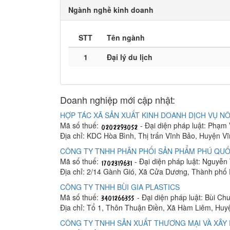
Ngành nghề kinh doanh
STT
Tên ngành
1
Đại lý du lịch
Doanh nghiệp mới cập nhật:
HỢP TÁC XÃ SẢN XUẤT KINH DOANH DỊCH VỤ NÔ
Mã số thuế:
- Đại diện pháp luật: Phạm
Địa chỉ: KDC Hòa Bình, Thị trấn Vĩnh Bảo, Huyện V
CÔNG TY TNHH PHÂN PHỐI SẢN PHẨM PHÚ QUỐ
Mã số thuế:
- Đại diện pháp luật: Nguyễn
Địa chỉ: 2/14 Gành Gió, Xã Cửa Dương, Thành phố
CÔNG TY TNHH BÙI GIA PLASTICS
Mã số thuế:
- Đại diện pháp luật: Bùi C
Địa chỉ: Tổ 1, Thôn Thuận Điền, Xã Hàm Liêm, Hu
CÔNG TY TNHH SẢN XUẤT THƯƠNG MẠI VÀ XÂY 