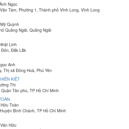
 Ánh Ngọc
Lê Văn Tám, Phường 1, Thành phố Vĩnh Long, Vĩnh Long
ị Mỹ Quỳnh
phố Quảng Ngãi, Quảng Ngãi
 Nhật Linh
n Đôn, Đắk Lắk
Ngọc Anh
y, Thị xã Đông Hoà, Phú Yên
HIÊN KIỆT
rường Thi
 Quận Tân phú, TP Hồ Chí Minh
 TOÀN
n Hữu Toàn
, Huyện Bình Chánh, TP Hồ Chí Minh
n Văn Hữu