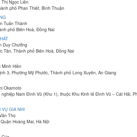
n Thị Ngọc Liên
Thành phố Phan Thiết, Bình Thuận
ÔNG
yễn Tuấn Thành
hành phố Biên Hoà, Đồng Nai
PHÁT
ễn Duy Chưởng
ớc Tân, Thành phố Biên Hoà, Đồng Nai
c Minh Hiền
ịnh 3, Phường Mỹ Phước, Thành phố Long Xuyên, An Giang
shi Okamoto
 nghiệp Nam Đình Vũ (Khu 1), thuộc Khu Kinh tế Đình Vũ – Cát Hải, 
 VỤ GIA NHI
 Văn Thọ
, Quận Hoàng Mai, Hà Nội
ị Cúc