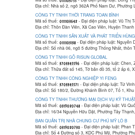
Địa chỉ: Nhà số 2, ngõ 362A Phố Nam Dư, Phường 
CÔNG TY TNHH THỜI TRANG TOAN BÌNH
Mã số thuế:
- Đại diện pháp luật: Vũ Thị 
Địa chỉ: Thôn Đàn Viên, Xã Cao Viên, Huyện Thanh 
CÔNG TY TNHH SẢN XUẤT VÀ PHÁT TRIỂN HÙNG
Mã số thuế:
- Đại diện pháp luật: Nguyễn
Địa chỉ: Số nhà 06, ngõ 5 đường Thống Nhất, thôn
CÔNG TY TNHH GỖ RISUN GLOBAL
Mã số thuế:
- Đại diện pháp luật: Chen, 
Địa chỉ: Thửa đất số 145, Tờ bản đồ 35, tổ 2 ấp 6,
CÔNG TY TNHH CÔNG NGHIỆP YI FENG
Mã số thuế:
- Đại diện pháp luật: Từ Vin
Địa chỉ: Số 180/2, Đường Khánh Bình 07, Tổ 1, K
CÔNG TY TNHH THƯƠNG MẠI DỊCH VỤ KỸ THUẬT
Mã số thuế:
- Đại diện pháp luật: Vũ Q
Địa chỉ: 16/34 Nguyễn Hữu Dật, Phường Tây Thạnh
BAN QUẢN TRỊ NHÀ CHUNG CƯ PHÚ MỸ LÔ B
Mã số thuế:
- Đại diện pháp luật: Phan
Địa chỉ: Số 4 Đường số 3, KDC Phú Mỹ, Phường Ph