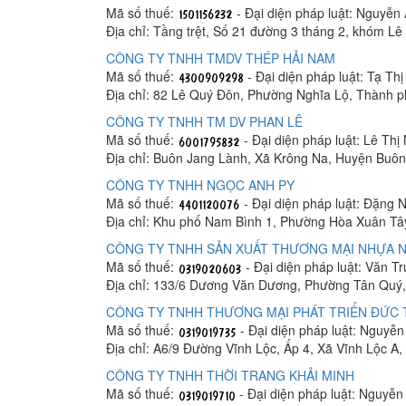
Mã số thuế:
- Đại diện pháp luật: Nguyễn
Địa chỉ: Tầng trệt, Số 21 đường 3 tháng 2, khóm 
CÔNG TY TNHH TMDV THÉP HẢI NAM
Mã số thuế:
- Đại diện pháp luật: Tạ Th
Địa chỉ: 82 Lê Quý Đôn, Phường Nghĩa Lộ, Thành 
CÔNG TY TNHH TM DV PHAN LÊ
Mã số thuế:
- Đại diện pháp luật: Lê Thị
Địa chỉ: Buôn Jang Lành, Xã Krông Na, Huyện Buô
CÔNG TY TNHH NGỌC ANH PY
Mã số thuế:
- Đại diện pháp luật: Đặng 
Địa chỉ: Khu phố Nam Bình 1, Phường Hòa Xuân Tâ
CÔNG TY TNHH SẢN XUẤT THƯƠNG MẠI NHỰA N
Mã số thuế:
- Đại diện pháp luật: Văn T
Địa chỉ: 133/6 Dương Văn Dương, Phường Tân Quý,
CÔNG TY TNHH THƯƠNG MẠI PHÁT TRIỂN ĐỨC
Mã số thuế:
- Đại diện pháp luật: Nguyễ
Địa chỉ: A6/9 Đường Vĩnh Lộc, Ấp 4, Xã Vĩnh Lộc A
CÔNG TY TNHH THỜI TRANG KHẢI MINH
Mã số thuế:
- Đại diện pháp luật: Nguyễ