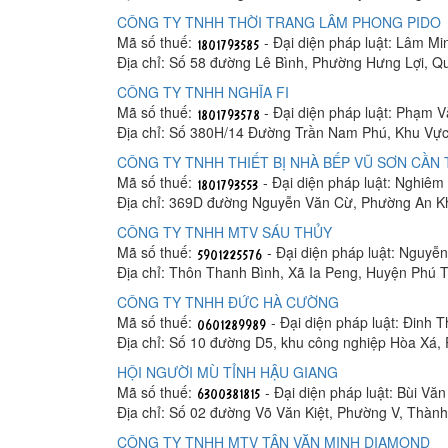
CÔNG TY TNHH THỜI TRANG LÂM PHONG PIDO
Mã số thuế:
- Đại diện pháp luật: Lâm M
Địa chỉ: Số 58 đường Lê Bình, Phường Hưng Lợi, Q
CÔNG TY TNHH NGHĨA FI
Mã số thuế:
- Đại diện pháp luật: Phạm 
Địa chỉ: Số 380H/14 Đường Trần Nam Phú, Khu Vực
CÔNG TY TNHH THIẾT BỊ NHÀ BẾP VŨ SƠN CẦN
Mã số thuế:
- Đại diện pháp luật: Nghiê
Địa chỉ: 369D đường Nguyễn Văn Cừ, Phường An K
CÔNG TY TNHH MTV SÁU THỦY
Mã số thuế:
- Đại diện pháp luật: Nguyễ
Địa chỉ: Thôn Thanh Bình, Xã Ia Peng, Huyện Phú T
CÔNG TY TNHH ĐỨC HÀ CƯỜNG
Mã số thuế:
- Đại diện pháp luật: Đinh 
Địa chỉ: Số 10 đường D5, khu công nghiệp Hòa Xá
HỘI NGƯỜI MÙ TỈNH HẬU GIANG
Mã số thuế:
- Đại diện pháp luật: Bùi Vă
Địa chỉ: Số 02 đường Võ Văn Kiệt, Phường V, Thàn
CÔNG TY TNHH MTV TÂN VĂN MINH DIAMOND