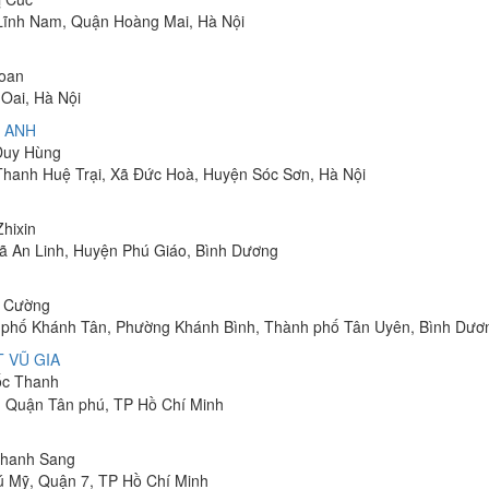
Lĩnh Nam, Quận Hoàng Mai, Hà Nội
Toan
Oai, Hà Nội
 ANH
 Duy Hùng
 Thanh Huệ Trại, Xã Đức Hoà, Huyện Sóc Sơn, Hà Nội
Zhixin
 Xã An Linh, Huyện Phú Giáo, Bình Dương
h Cường
hu phố Khánh Tân, Phường Khánh Bình, Thành phố Tân Uyên, Bình Dươ
 VŨ GIA
uốc Thanh
, Quận Tân phú, TP Hồ Chí Minh
 Thanh Sang
ú Mỹ, Quận 7, TP Hồ Chí Minh