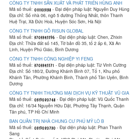
CÔNG TY TNHH SẢN XUẤT VÀ PHÁT TRIỂN HÙNG ANH
Mã số thuế:
- Đại diện pháp luật: Nguyễn Duy Hùng
Địa chỉ: Số nhà 06, ngõ 5 đường Thống Nhất, thôn Thanh
Huệ Trại, Xã Đức Hoà, Huyện Sóc Sơn, Hà Nội
CÔNG TY TNHH GỖ RISUN GLOBAL
Mã số thuế:
- Đại diện pháp luật: Chen, Zhixin
Địa chỉ: Thửa đất số 145, Tờ bản đồ 35, tổ 2 ấp 6, Xã An
Linh, Huyện Phú Giáo, Bình Dương
CÔNG TY TNHH CÔNG NGHIỆP YI FENG
Mã số thuế:
- Đại diện pháp luật: Từ Vinh Cường
Địa chỉ: Số 180/2, Đường Khánh Bình 07, Tổ 1, Khu phố
Khánh Tân, Phường Khánh Bình, Thành phố Tân Uyên, Bình
Dương
CÔNG TY TNHH THƯƠNG MẠI DỊCH VỤ KỸ THUẬT VŨ GIA
Mã số thuế:
- Đại diện pháp luật: Vũ Quốc Thanh
Địa chỉ: 16/34 Nguyễn Hữu Dật, Phường Tây Thạnh, Quận
Tân phú, TP Hồ Chí Minh
BAN QUẢN TRỊ NHÀ CHUNG CƯ PHÚ MỸ LÔ B
Mã số thuế:
- Đại diện pháp luật: Phan Thanh
Sang