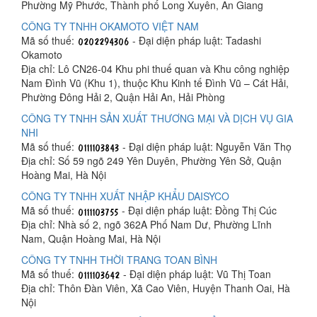
Phường Mỹ Phước, Thành phố Long Xuyên, An Giang
CÔNG TY TNHH OKAMOTO VIỆT NAM
Mã số thuế:
- Đại diện pháp luật: Tadashi
Okamoto
Địa chỉ: Lô CN26-04 Khu phi thuế quan và Khu công nghiệp
Nam Đình Vũ (Khu 1), thuộc Khu Kinh tế Đình Vũ – Cát Hải,
Phường Đông Hải 2, Quận Hải An, Hải Phòng
CÔNG TY TNHH SẢN XUẤT THƯƠNG MẠI VÀ DỊCH VỤ GIA
NHI
Mã số thuế:
- Đại diện pháp luật: Nguyễn Văn Thọ
Địa chỉ: Số 59 ngõ 249 Yên Duyên, Phường Yên Sở, Quận
Hoàng Mai, Hà Nội
CÔNG TY TNHH XUẤT NHẬP KHẨU DAISYCO
Mã số thuế:
- Đại diện pháp luật: Đồng Thị Cúc
Địa chỉ: Nhà số 2, ngõ 362A Phố Nam Dư, Phường Lĩnh
Nam, Quận Hoàng Mai, Hà Nội
CÔNG TY TNHH THỜI TRANG TOAN BÌNH
Mã số thuế:
- Đại diện pháp luật: Vũ Thị Toan
Địa chỉ: Thôn Đàn Viên, Xã Cao Viên, Huyện Thanh Oai, Hà
Nội