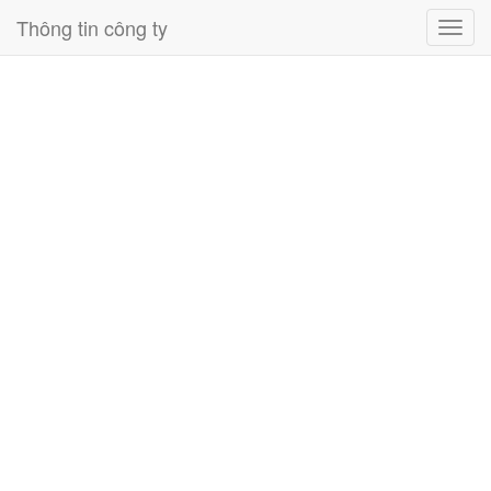
Thông tin công ty
Toggl
navig