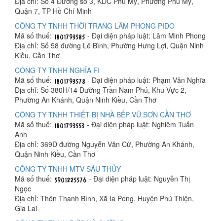
Địa chỉ: Số 4 Đường số 3, KDC Phú Mỹ, Phường Phú Mỹ,
Quận 7, TP Hồ Chí Minh
CÔNG TY TNHH THỜI TRANG LÂM PHONG PIDO
Mã số thuế:
- Đại diện pháp luật: Lâm Minh Phong
Địa chỉ: Số 58 đường Lê Bình, Phường Hưng Lợi, Quận Ninh
Kiều, Cần Thơ
CÔNG TY TNHH NGHĨA FI
Mã số thuế:
- Đại diện pháp luật: Phạm Văn Nghĩa
Địa chỉ: Số 380H/14 Đường Trần Nam Phú, Khu Vực 2,
Phường An Khánh, Quận Ninh Kiều, Cần Thơ
CÔNG TY TNHH THIẾT BỊ NHÀ BẾP VŨ SƠN CẦN THƠ
Mã số thuế:
- Đại diện pháp luật: Nghiêm Tuấn
Anh
Địa chỉ: 369D đường Nguyễn Văn Cừ, Phường An Khánh,
Quận Ninh Kiều, Cần Thơ
CÔNG TY TNHH MTV SÁU THỦY
Mã số thuế:
- Đại diện pháp luật: Nguyễn Thị
Ngọc
Địa chỉ: Thôn Thanh Bình, Xã Ia Peng, Huyện Phú Thiện,
Gia Lai