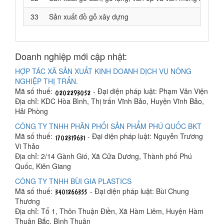
33
Sản xuất đồ gỗ xây dựng
Doanh nghiệp mới cập nhật:
HỢP TÁC XÃ SẢN XUẤT KINH DOANH DỊCH VỤ NÔNG
NGHIỆP THỊ TRẤN.
Mã số thuế:
- Đại diện pháp luật: Phạm Văn Viện
Địa chỉ: KDC Hòa Bình, Thị trấn Vĩnh Bảo, Huyện Vĩnh Bảo,
Hải Phòng
CÔNG TY TNHH PHÂN PHỐI SẢN PHẨM PHÚ QUỐC BKT
Mã số thuế:
- Đại diện pháp luật: Nguyễn Trương
Vi Thảo
Địa chỉ: 2/14 Gành Gió, Xã Cửa Dương, Thành phố Phú
Quốc, Kiên Giang
CÔNG TY TNHH BÙI GIA PLASTICS
Mã số thuế:
- Đại diện pháp luật: Bùi Chung
Thương
Địa chỉ: Tổ 1, Thôn Thuận Điền, Xã Hàm Liêm, Huyện Hàm
Thuận Bắc, Bình Thuận