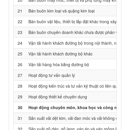
20
Bán buôn máy móc, thiết bị và phụ tùng máy khác
21
Bán buôn kim loại và quặng kim loại
22
Bán buôn vật liệu, thiết bị lắp đặt khác trong xây dựng
23
Bán buôn chuyên doanh khác chưa được phân vào đâ
24
Vận tải hành khách đường bộ trong nội thành, ngoại thà
25
Vận tải hành khách đường bộ khác
26
Vận tải hàng hóa bằng đường bộ
27
Hoạt động tư vấn quản lý
28
Hoạt động kiến trúc và tư vấn kỹ thuật có liên quan
29
Hoạt động thiết kế chuyên dụng
30
Hoạt động chuyên môn, khoa học và công nghệ k
31
Sản xuất vải dệt kim, vải đan móc và vải không dệt khá
32
Sản xuất gỗ dán, gỗ lạng, ván ép và ván mỏng khác