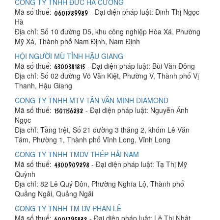
CÔNG TY TNHH ĐỨC HÀ CƯỜNG
Mã số thuế:
- Đại diện pháp luật: Đinh Thị Ngọc
Hà
Địa chỉ: Số 10 đường D5, khu công nghiệp Hòa Xá, Phường
Mỹ Xá, Thành phố Nam Định, Nam Định
HỘI NGƯỜI MÙ TỈNH HẬU GIANG
Mã số thuế:
- Đại diện pháp luật: Bùi Văn Đông
Địa chỉ: Số 02 đường Võ Văn Kiệt, Phường V, Thành phố Vị
Thanh, Hậu Giang
CÔNG TY TNHH MTV TÂN VĂN MINH DIAMOND
Mã số thuế:
- Đại diện pháp luật: Nguyễn Ánh
Ngọc
Địa chỉ: Tầng trệt, Số 21 đường 3 tháng 2, khóm Lê Văn
Tám, Phường 1, Thành phố Vĩnh Long, Vĩnh Long
CÔNG TY TNHH TMDV THÉP HẢI NAM
Mã số thuế:
- Đại diện pháp luật: Tạ Thị Mỹ
Quỳnh
Địa chỉ: 82 Lê Quý Đôn, Phường Nghĩa Lộ, Thành phố
Quảng Ngãi, Quảng Ngãi
CÔNG TY TNHH TM DV PHAN LÊ
Mã số thuế:
- Đại diện pháp luật: Lê Thị Nhật