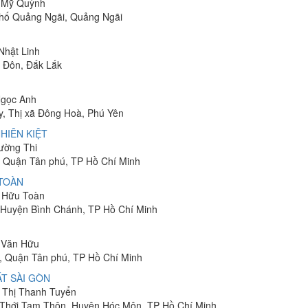
ị Mỹ Quỳnh
phố Quảng Ngãi, Quảng Ngãi
 Nhật Linh
n Đôn, Đắk Lắk
Ngọc Anh
y, Thị xã Đông Hoà, Phú Yên
HIÊN KIỆT
rường Thi
 Quận Tân phú, TP Hồ Chí Minh
 TOÀN
n Hữu Toàn
, Huyện Bình Chánh, TP Hồ Chí Minh
n Văn Hữu
, Quận Tân phú, TP Hồ Chí Minh
T SÀI GÒN
n Thị Thanh Tuyển
ã Thới Tam Thôn, Huyện Hóc Môn, TP Hồ Chí Minh