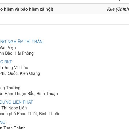
ảo hiểm và bảo hiểm xã hội)
K64 (Chính
NG NGHIỆP THỊ TRẤN.
 Văn Viện
ĩnh Bảo, Hải Phòng
C BKT
 Trương Vi Thảo
 Phú Quốc, Kiên Giang
hung Thương
yện Hàm Thuận Bắc, Bình Thuận
DỰNG LIÊN PHÁT
n Thị Ngọc Liên
Thành phố Phan Thiết, Bình Thuận
ÔNG
yễn Tuấn Thành