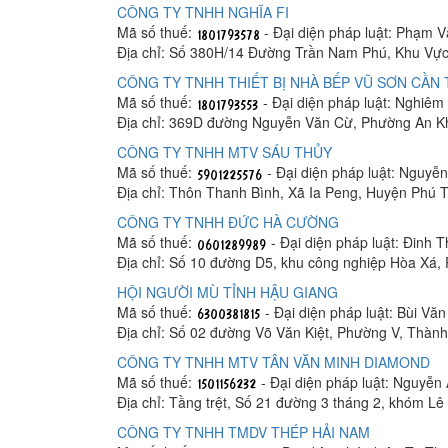
CÔNG TY TNHH NGHĨA FI
Mã số thuế:
- Đại diện pháp luật: Phạm 
Địa chỉ: Số 380H/14 Đường Trần Nam Phú, Khu Vực
CÔNG TY TNHH THIẾT BỊ NHÀ BẾP VŨ SƠN CẦN
Mã số thuế:
- Đại diện pháp luật: Nghiê
Địa chỉ: 369D đường Nguyễn Văn Cừ, Phường An K
CÔNG TY TNHH MTV SÁU THỦY
Mã số thuế:
- Đại diện pháp luật: Nguyễ
Địa chỉ: Thôn Thanh Bình, Xã Ia Peng, Huyện Phú T
CÔNG TY TNHH ĐỨC HÀ CƯỜNG
Mã số thuế:
- Đại diện pháp luật: Đinh 
Địa chỉ: Số 10 đường D5, khu công nghiệp Hòa Xá
HỘI NGƯỜI MÙ TỈNH HẬU GIANG
Mã số thuế:
- Đại diện pháp luật: Bùi Vă
Địa chỉ: Số 02 đường Võ Văn Kiệt, Phường V, Thàn
CÔNG TY TNHH MTV TÂN VĂN MINH DIAMOND
Mã số thuế:
- Đại diện pháp luật: Nguyễn
Địa chỉ: Tầng trệt, Số 21 đường 3 tháng 2, khóm 
CÔNG TY TNHH TMDV THÉP HẢI NAM