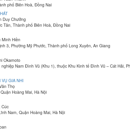
hành phố Biên Hoà, Đồng Nai
PHÁT
ễn Duy Chưởng
ớc Tân, Thành phố Biên Hoà, Đồng Nai
c Minh Hiền
ịnh 3, Phường Mỹ Phước, Thành phố Long Xuyên, An Giang
shi Okamoto
 nghiệp Nam Đình Vũ (Khu 1), thuộc Khu Kinh tế Đình Vũ – Cát Hải, 
 VỤ GIA NHI
 Văn Thọ
, Quận Hoàng Mai, Hà Nội
ị Cúc
Lĩnh Nam, Quận Hoàng Mai, Hà Nội
Toan