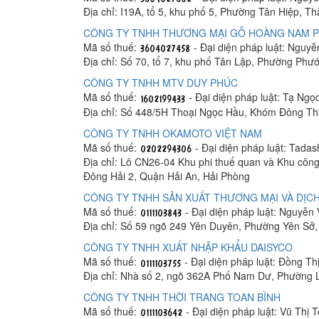
Địa chỉ: I19A, tổ 5, khu phố 5, Phường Tân Hiệp, T
CÔNG TY TNHH THƯƠNG MẠI GỖ HOÀNG NAM 
Mã số thuế:
- Đại diện pháp luật: Nguy
Địa chỉ: Số 70, tổ 7, khu phố Tân Lập, Phường Phư
CÔNG TY TNHH MTV DUY PHÚC
Mã số thuế:
- Đại diện pháp luật: Tạ Ngọ
Địa chỉ: Số 448/5H Thoại Ngọc Hầu, Khóm Đông Th
CÔNG TY TNHH OKAMOTO VIỆT NAM
Mã số thuế:
- Đại diện pháp luật: Tada
Địa chỉ: Lô CN26-04 Khu phi thuế quan và Khu công
Đông Hải 2, Quận Hải An, Hải Phòng
CÔNG TY TNHH SẢN XUẤT THƯƠNG MẠI VÀ DỊCH
Mã số thuế:
- Đại diện pháp luật: Nguyễn
Địa chỉ: Số 59 ngõ 249 Yên Duyên, Phường Yên Sở
CÔNG TY TNHH XUẤT NHẬP KHẨU DAISYCO
Mã số thuế:
- Đại diện pháp luật: Đồng Th
Địa chỉ: Nhà số 2, ngõ 362A Phố Nam Dư, Phường 
CÔNG TY TNHH THỜI TRANG TOAN BÌNH
Mã số thuế:
- Đại diện pháp luật: Vũ Thị 