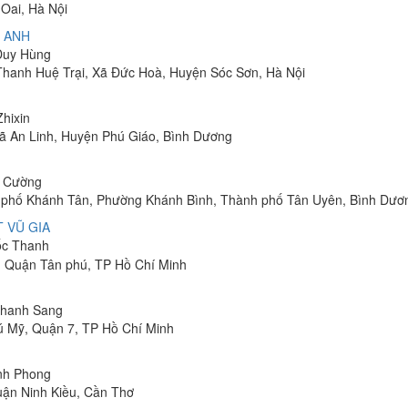
Oai, Hà Nội
 ANH
 Duy Hùng
 Thanh Huệ Trại, Xã Đức Hoà, Huyện Sóc Sơn, Hà Nội
Zhixin
 Xã An Linh, Huyện Phú Giáo, Bình Dương
h Cường
hu phố Khánh Tân, Phường Khánh Bình, Thành phố Tân Uyên, Bình Dươ
 VŨ GIA
uốc Thanh
, Quận Tân phú, TP Hồ Chí Minh
 Thanh Sang
ú Mỹ, Quận 7, TP Hồ Chí Minh
inh Phong
uận Ninh Kiều, Cần Thơ