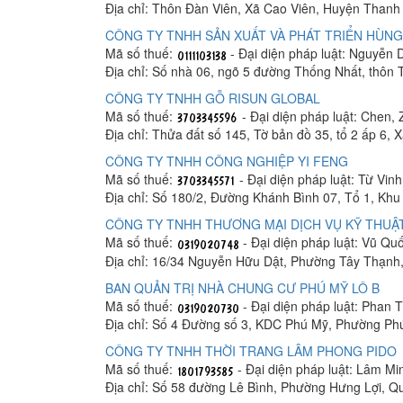
Địa chỉ: Thôn Đàn Viên, Xã Cao Viên, Huyện Thanh 
CÔNG TY TNHH SẢN XUẤT VÀ PHÁT TRIỂN HÙNG
Mã số thuế:
- Đại diện pháp luật: Nguyễn
Địa chỉ: Số nhà 06, ngõ 5 đường Thống Nhất, thôn
CÔNG TY TNHH GỖ RISUN GLOBAL
Mã số thuế:
- Đại diện pháp luật: Chen, 
Địa chỉ: Thửa đất số 145, Tờ bản đồ 35, tổ 2 ấp 6,
CÔNG TY TNHH CÔNG NGHIỆP YI FENG
Mã số thuế:
- Đại diện pháp luật: Từ Vin
Địa chỉ: Số 180/2, Đường Khánh Bình 07, Tổ 1, K
CÔNG TY TNHH THƯƠNG MẠI DỊCH VỤ KỸ THUẬT
Mã số thuế:
- Đại diện pháp luật: Vũ Q
Địa chỉ: 16/34 Nguyễn Hữu Dật, Phường Tây Thạnh
BAN QUẢN TRỊ NHÀ CHUNG CƯ PHÚ MỸ LÔ B
Mã số thuế:
- Đại diện pháp luật: Phan
Địa chỉ: Số 4 Đường số 3, KDC Phú Mỹ, Phường Ph
CÔNG TY TNHH THỜI TRANG LÂM PHONG PIDO
Mã số thuế:
- Đại diện pháp luật: Lâm M
Địa chỉ: Số 58 đường Lê Bình, Phường Hưng Lợi, Q