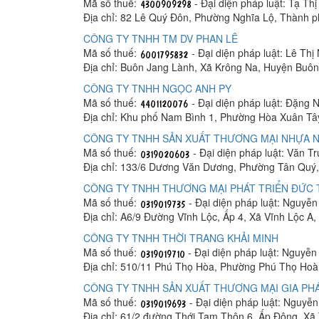
Mã số thuế:
- Đại diện pháp luật: Tạ Th
Địa chỉ: 82 Lê Quý Đôn, Phường Nghĩa Lộ, Thành 
CÔNG TY TNHH TM DV PHAN LÊ
Mã số thuế:
- Đại diện pháp luật: Lê Thị
Địa chỉ: Buôn Jang Lành, Xã Krông Na, Huyện Buô
CÔNG TY TNHH NGỌC ANH PY
Mã số thuế:
- Đại diện pháp luật: Đặng 
Địa chỉ: Khu phố Nam Bình 1, Phường Hòa Xuân Tâ
CÔNG TY TNHH SẢN XUẤT THƯƠNG MẠI NHỰA N
Mã số thuế:
- Đại diện pháp luật: Văn T
Địa chỉ: 133/6 Dương Văn Dương, Phường Tân Quý,
CÔNG TY TNHH THƯƠNG MẠI PHÁT TRIỂN ĐỨC
Mã số thuế:
- Đại diện pháp luật: Nguyễ
Địa chỉ: A6/9 Đường Vĩnh Lộc, Ấp 4, Xã Vĩnh Lộc A
CÔNG TY TNHH THỜI TRANG KHẢI MINH
Mã số thuế:
- Đại diện pháp luật: Nguyễ
Địa chỉ: 510/11 Phú Thọ Hòa, Phường Phú Thọ Hoà
CÔNG TY TNHH SẢN XUẤT THƯƠNG MẠI GIA PHÁ
Mã số thuế:
- Đại diện pháp luật: Nguyễ
Địa chỉ: 61/2 đường Thới Tam Thôn 6, Ấp Đông, X