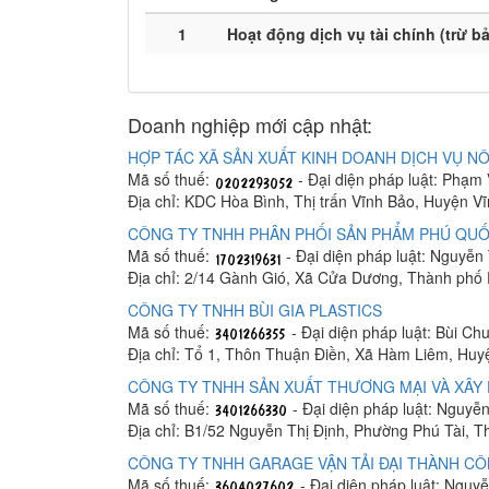
1
Hoạt động dịch vụ tài chính (trừ b
Doanh nghiệp mới cập nhật:
HỢP TÁC XÃ SẢN XUẤT KINH DOANH DỊCH VỤ NÔ
Mã số thuế:
- Đại diện pháp luật: Phạm
Địa chỉ: KDC Hòa Bình, Thị trấn Vĩnh Bảo, Huyện V
CÔNG TY TNHH PHÂN PHỐI SẢN PHẨM PHÚ QUỐ
Mã số thuế:
- Đại diện pháp luật: Nguyễn
Địa chỉ: 2/14 Gành Gió, Xã Cửa Dương, Thành phố
CÔNG TY TNHH BÙI GIA PLASTICS
Mã số thuế:
- Đại diện pháp luật: Bùi C
Địa chỉ: Tổ 1, Thôn Thuận Điền, Xã Hàm Liêm, Hu
CÔNG TY TNHH SẢN XUẤT THƯƠNG MẠI VÀ XÂY 
Mã số thuế:
- Đại diện pháp luật: Nguyễ
Địa chỉ: B1/52 Nguyễn Thị Định, Phường Phú Tài, 
CÔNG TY TNHH GARAGE VẬN TẢI ĐẠI THÀNH C
Mã số thuế:
- Đại diện pháp luật: Ngu