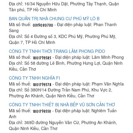
Địa chỉ: 16/34 Nguyễn Hữu Dật, Phường Tây Thạnh, Quận
Tân phú, TP Hồ Chí Minh
BAN QUẢN TRỊ NHÀ CHUNG CƯ PHÚ MỸ LÔ B
Mã số thuế:
- Đại diện pháp luật: Phan Thanh
Sang
Địa chỉ: Số 4 Đường số 3, KDC Phú Mỹ, Phường Phú Mỹ,
Quận 7, TP Hồ Chí Minh
CÔNG TY TNHH THỜI TRANG LÂM PHONG PIDO
Mã số thuế:
- Đại diện pháp luật: Lâm Minh Phong
Địa chỉ: Số 58 đường Lê Bình, Phường Hưng Lợi, Quận Ninh
Kiều, Cần Thơ
CÔNG TY TNHH NGHĨA FI
Mã số thuế:
- Đại diện pháp luật: Phạm Văn Nghĩa
Địa chỉ: Số 380H/14 Đường Trần Nam Phú, Khu Vực 2,
Phường An Khánh, Quận Ninh Kiều, Cần Thơ
CÔNG TY TNHH THIẾT BỊ NHÀ BẾP VŨ SƠN CẦN THƠ
Mã số thuế:
- Đại diện pháp luật: Nghiêm Tuấn
Anh
Địa chỉ: 369D đường Nguyễn Văn Cừ, Phường An Khánh,
Quận Ninh Kiều, Cần Thơ