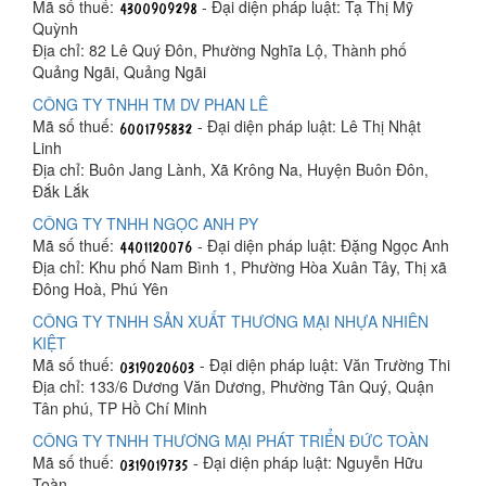
Mã số thuế:
- Đại diện pháp luật: Tạ Thị Mỹ
Quỳnh
Địa chỉ: 82 Lê Quý Đôn, Phường Nghĩa Lộ, Thành phố
Quảng Ngãi, Quảng Ngãi
CÔNG TY TNHH TM DV PHAN LÊ
Mã số thuế:
- Đại diện pháp luật: Lê Thị Nhật
Linh
Địa chỉ: Buôn Jang Lành, Xã Krông Na, Huyện Buôn Đôn,
Đắk Lắk
CÔNG TY TNHH NGỌC ANH PY
Mã số thuế:
- Đại diện pháp luật: Đặng Ngọc Anh
Địa chỉ: Khu phố Nam Bình 1, Phường Hòa Xuân Tây, Thị xã
Đông Hoà, Phú Yên
CÔNG TY TNHH SẢN XUẤT THƯƠNG MẠI NHỰA NHIÊN
KIỆT
Mã số thuế:
- Đại diện pháp luật: Văn Trường Thi
Địa chỉ: 133/6 Dương Văn Dương, Phường Tân Quý, Quận
Tân phú, TP Hồ Chí Minh
CÔNG TY TNHH THƯƠNG MẠI PHÁT TRIỂN ĐỨC TOÀN
Mã số thuế:
- Đại diện pháp luật: Nguyễn Hữu
Toàn