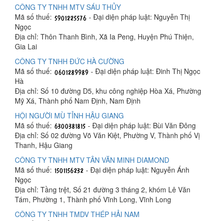
CÔNG TY TNHH MTV SÁU THỦY
Mã số thuế:
- Đại diện pháp luật: Nguyễn Thị
Ngọc
Địa chỉ: Thôn Thanh Bình, Xã Ia Peng, Huyện Phú Thiện,
Gia Lai
CÔNG TY TNHH ĐỨC HÀ CƯỜNG
Mã số thuế:
- Đại diện pháp luật: Đinh Thị Ngọc
Hà
Địa chỉ: Số 10 đường D5, khu công nghiệp Hòa Xá, Phường
Mỹ Xá, Thành phố Nam Định, Nam Định
HỘI NGƯỜI MÙ TỈNH HẬU GIANG
Mã số thuế:
- Đại diện pháp luật: Bùi Văn Đông
Địa chỉ: Số 02 đường Võ Văn Kiệt, Phường V, Thành phố Vị
Thanh, Hậu Giang
CÔNG TY TNHH MTV TÂN VĂN MINH DIAMOND
Mã số thuế:
- Đại diện pháp luật: Nguyễn Ánh
Ngọc
Địa chỉ: Tầng trệt, Số 21 đường 3 tháng 2, khóm Lê Văn
Tám, Phường 1, Thành phố Vĩnh Long, Vĩnh Long
CÔNG TY TNHH TMDV THÉP HẢI NAM