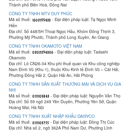
Thành phố Biên Hoà, Đồng Nai
CÔNG TY TNHH MTV DUY PHÚC
Mã số thuế:
- Đại diện pháp luật: Tạ Ngọc Minh
Hiền
Địa chỉ: Số 448/5H Thoại Ngọc Hầu, Khóm Đông Thịnh 3,
Phường Mỹ Phước, Thành phố Long Xuyên, An Giang
CÔNG TY TNHH OKAMOTO VIỆT NAM
Mã số thuế:
- Đại diện pháp luật: Tadashi
Okamoto
Địa chỉ: Lô CN26-04 Khu phi thuế quan và Khu công nghiệp
Nam Đình Vũ (Khu 1), thuộc Khu Kinh tế Đình Vũ – Cát Hải,
Phường Đông Hải 2, Quận Hải An, Hải Phòng
CÔNG TY TNHH SẢN XUẤT THƯƠNG MẠI VÀ DỊCH VỤ GIA
NHI
Mã số thuế:
- Đại diện pháp luật: Nguyễn Văn Thọ
Địa chỉ: Số 59 ngõ 249 Yên Duyên, Phường Yên Sở, Quận
Hoàng Mai, Hà Nội
CÔNG TY TNHH XUẤT NHẬP KHẨU DAISYCO
Mã số thuế:
- Đại diện pháp luật: Đồng Thị Cúc
Địa chỉ: Nhà số 2, ngõ 362A Phố Nam Dư, Phường Lĩnh