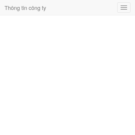
Thông tin công ty
Toggl
navig