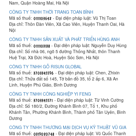
Nam, Quận Hoàng Mai, Hà Nội
CÔNG TY TNHH THỜI TRANG TOAN BÌNH
Mã số thuế:
- Đại diện pháp luật: Vũ Thị Toan
Địa chỉ: Thôn Đàn Viên, Xã Cao Viên, Huyện Thanh Oai, Hà
Nội
CÔNG TY TNHH SẢN XUẤT VÀ PHÁT TRIỂN HÙNG ANH
Mã số thuế:
- Đại diện pháp luật: Nguyễn Duy Hùng
Địa chỉ: Số nhà 06, ngõ 5 đường Thống Nhất, thôn Thanh
Huệ Trại, Xã Đức Hoà, Huyện Sóc Sơn, Hà Nội
CÔNG TY TNHH GỖ RISUN GLOBAL
Mã số thuế:
- Đại diện pháp luật: Chen, Zhixin
Địa chỉ: Thửa đất số 145, Tờ bản đồ 35, tổ 2 ấp 6, Xã An
Linh, Huyện Phú Giáo, Bình Dương
CÔNG TY TNHH CÔNG NGHIỆP YI FENG
Mã số thuế:
- Đại diện pháp luật: Từ Vinh Cường
Địa chỉ: Số 180/2, Đường Khánh Bình 07, Tổ 1, Khu phố
Khánh Tân, Phường Khánh Bình, Thành phố Tân Uyên, Bình
Dương
CÔNG TY TNHH THƯƠNG MẠI DỊCH VỤ KỸ THUẬT VŨ GIA
Mã số thuế:
- Đại diện pháp luật: Vũ Quốc Thanh