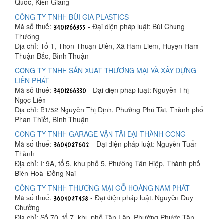
Quốc, Kiên Giang
CÔNG TY TNHH BÙI GIA PLASTICS
Mã số thuế:
- Đại diện pháp luật: Bùi Chung
Thương
Địa chỉ: Tổ 1, Thôn Thuận Điền, Xã Hàm Liêm, Huyện Hàm
Thuận Bắc, Bình Thuận
CÔNG TY TNHH SẢN XUẤT THƯƠNG MẠI VÀ XÂY DỰNG
LIÊN PHÁT
Mã số thuế:
- Đại diện pháp luật: Nguyễn Thị
Ngọc Liên
Địa chỉ: B1/52 Nguyễn Thị Định, Phường Phú Tài, Thành phố
Phan Thiết, Bình Thuận
CÔNG TY TNHH GARAGE VẬN TẢI ĐẠI THÀNH CÔNG
Mã số thuế:
- Đại diện pháp luật: Nguyễn Tuấn
Thành
Địa chỉ: I19A, tổ 5, khu phố 5, Phường Tân Hiệp, Thành phố
Biên Hoà, Đồng Nai
CÔNG TY TNHH THƯƠNG MẠI GỖ HOÀNG NAM PHÁT
Mã số thuế:
- Đại diện pháp luật: Nguyễn Duy
Chưởng
Địa chỉ: Số 70, tổ 7, khu phố Tân Lập, Phường Phước Tân,