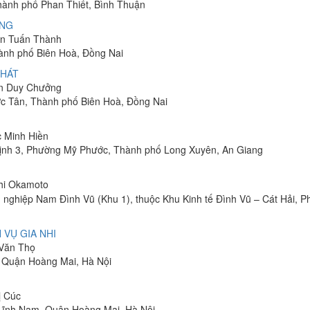
Thành phố Phan Thiết, Bình Thuận
ÔNG
yễn Tuấn Thành
hành phố Biên Hoà, Đồng Nai
PHÁT
ễn Duy Chưởng
ớc Tân, Thành phố Biên Hoà, Đồng Nai
c Minh Hiền
ịnh 3, Phường Mỹ Phước, Thành phố Long Xuyên, An Giang
shi Okamoto
 nghiệp Nam Đình Vũ (Khu 1), thuộc Khu Kinh tế Đình Vũ – Cát Hải, 
 VỤ GIA NHI
 Văn Thọ
, Quận Hoàng Mai, Hà Nội
ị Cúc
Lĩnh Nam, Quận Hoàng Mai, Hà Nội