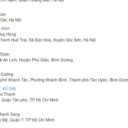
Toan
Oai, Hà Nội
 ANH
 Duy Hùng
 Thanh Huệ Trại, Xã Đức Hoà, Huyện Sóc Sơn, Hà Nội
Zhixin
 Xã An Linh, Huyện Phú Giáo, Bình Dương
h Cường
hu phố Khánh Tân, Phường Khánh Bình, Thành phố Tân Uyên, Bình Dươ
 VŨ GIA
uốc Thanh
, Quận Tân phú, TP Hồ Chí Minh
 Thanh Sang
ú Mỹ, Quận 7, TP Hồ Chí Minh