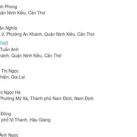
inh Phong
uận Ninh Kiều, Cần Thơ
Văn Nghĩa
 2, Phường An Khánh, Quận Ninh Kiều, Cần Thơ
 THƠ
m Tuấn Anh
hánh, Quận Ninh Kiều, Cần Thơ
n Thị Ngọc
hiện, Gia Lai
Thị Ngọc Hà
, Phường Mỹ Xá, Thành phố Nam Định, Nam Định
n Đông
h phố Vị Thanh, Hậu Giang
 Ánh Ngọc