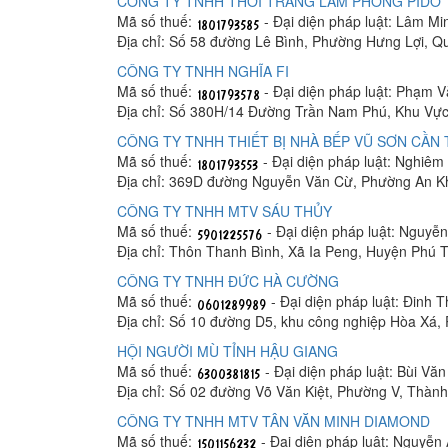
CÔNG TY TNHH THỜI TRANG LÂM PHONG PIDO
Mã số thuế:
- Đại diện pháp luật: Lâm M
Địa chỉ: Số 58 đường Lê Bình, Phường Hưng Lợi, Q
CÔNG TY TNHH NGHĨA FI
Mã số thuế:
- Đại diện pháp luật: Phạm 
Địa chỉ: Số 380H/14 Đường Trần Nam Phú, Khu Vực
CÔNG TY TNHH THIẾT BỊ NHÀ BẾP VŨ SƠN CẦN
Mã số thuế:
- Đại diện pháp luật: Nghiê
Địa chỉ: 369D đường Nguyễn Văn Cừ, Phường An K
CÔNG TY TNHH MTV SÁU THỦY
Mã số thuế:
- Đại diện pháp luật: Nguyễ
Địa chỉ: Thôn Thanh Bình, Xã Ia Peng, Huyện Phú T
CÔNG TY TNHH ĐỨC HÀ CƯỜNG
Mã số thuế:
- Đại diện pháp luật: Đinh 
Địa chỉ: Số 10 đường D5, khu công nghiệp Hòa Xá
HỘI NGƯỜI MÙ TỈNH HẬU GIANG
Mã số thuế:
- Đại diện pháp luật: Bùi Vă
Địa chỉ: Số 02 đường Võ Văn Kiệt, Phường V, Thàn
CÔNG TY TNHH MTV TÂN VĂN MINH DIAMOND
Mã số thuế:
- Đại diện pháp luật: Nguyễn