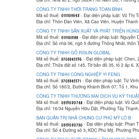
CÔNG TY TNHH THỜI TRANG TOAN BÌNH
Mã số thuế:
- Đại diện pháp luật: Vũ Thị 
Địa chỉ: Thôn Đàn Viên, Xã Cao Viên, Huyện Thanh 
CÔNG TY TNHH SẢN XUẤT VÀ PHÁT TRIỂN HÙNG
Mã số thuế:
- Đại diện pháp luật: Nguyễn
Địa chỉ: Số nhà 06, ngõ 5 đường Thống Nhất, thôn
CÔNG TY TNHH GỖ RISUN GLOBAL
Mã số thuế:
- Đại diện pháp luật: Chen, 
Địa chỉ: Thửa đất số 145, Tờ bản đồ 35, tổ 2 ấp 6,
CÔNG TY TNHH CÔNG NGHIỆP YI FENG
Mã số thuế:
- Đại diện pháp luật: Từ Vin
Địa chỉ: Số 180/2, Đường Khánh Bình 07, Tổ 1, K
CÔNG TY TNHH THƯƠNG MẠI DỊCH VỤ KỸ THUẬT
Mã số thuế:
- Đại diện pháp luật: Vũ Q
Địa chỉ: 16/34 Nguyễn Hữu Dật, Phường Tây Thạnh
BAN QUẢN TRỊ NHÀ CHUNG CƯ PHÚ MỸ LÔ B
Mã số thuế:
- Đại diện pháp luật: Phan
Địa chỉ: Số 4 Đường số 3, KDC Phú Mỹ, Phường Ph