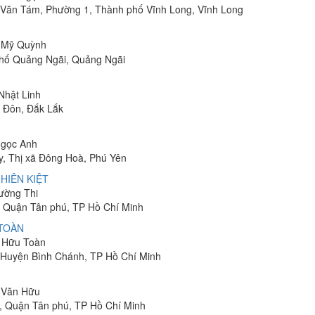
Lê Văn Tám, Phường 1, Thành phố Vĩnh Long, Vĩnh Long
ị Mỹ Quỳnh
phố Quảng Ngãi, Quảng Ngãi
 Nhật Linh
n Đôn, Đắk Lắk
Ngọc Anh
y, Thị xã Đông Hoà, Phú Yên
HIÊN KIỆT
rường Thi
 Quận Tân phú, TP Hồ Chí Minh
 TOÀN
n Hữu Toàn
, Huyện Bình Chánh, TP Hồ Chí Minh
n Văn Hữu
, Quận Tân phú, TP Hồ Chí Minh