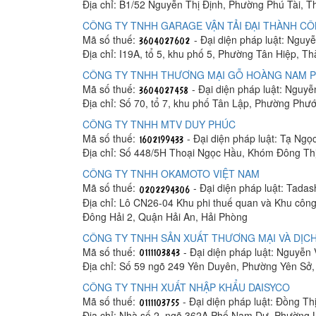
Địa chỉ: B1/52 Nguyễn Thị Định, Phường Phú Tài, 
CÔNG TY TNHH GARAGE VẬN TẢI ĐẠI THÀNH C
Mã số thuế:
- Đại diện pháp luật: Ngu
Địa chỉ: I19A, tổ 5, khu phố 5, Phường Tân Hiệp, T
CÔNG TY TNHH THƯƠNG MẠI GỖ HOÀNG NAM 
Mã số thuế:
- Đại diện pháp luật: Nguy
Địa chỉ: Số 70, tổ 7, khu phố Tân Lập, Phường Phư
CÔNG TY TNHH MTV DUY PHÚC
Mã số thuế:
- Đại diện pháp luật: Tạ Ngọ
Địa chỉ: Số 448/5H Thoại Ngọc Hầu, Khóm Đông Th
CÔNG TY TNHH OKAMOTO VIỆT NAM
Mã số thuế:
- Đại diện pháp luật: Tada
Địa chỉ: Lô CN26-04 Khu phi thuế quan và Khu công
Đông Hải 2, Quận Hải An, Hải Phòng
CÔNG TY TNHH SẢN XUẤT THƯƠNG MẠI VÀ DỊCH
Mã số thuế:
- Đại diện pháp luật: Nguyễn
Địa chỉ: Số 59 ngõ 249 Yên Duyên, Phường Yên Sở
CÔNG TY TNHH XUẤT NHẬP KHẨU DAISYCO
Mã số thuế:
- Đại diện pháp luật: Đồng Th
Địa chỉ: Nhà số 2, ngõ 362A Phố Nam Dư, Phường 