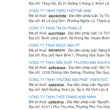
Địa chỉ: Tầng trệt, Số 21 đường 3 tháng 2, khóm 
CÔNG TY TNHH TMDV THÉP HẢI NAM
Mã số thuế:
- Đại diện pháp luật: Tạ Th
Địa chỉ: 82 Lê Quý Đôn, Phường Nghĩa Lộ, Thành 
CÔNG TY TNHH TM DV PHAN LÊ
Mã số thuế:
- Đại diện pháp luật: Lê Thị
Địa chỉ: Buôn Jang Lành, Xã Krông Na, Huyện Buô
CÔNG TY TNHH NGỌC ANH PY
Mã số thuế:
- Đại diện pháp luật: Đặng 
Địa chỉ: Khu phố Nam Bình 1, Phường Hòa Xuân Tâ
CÔNG TY TNHH SẢN XUẤT THƯƠNG MẠI NHỰA N
Mã số thuế:
- Đại diện pháp luật: Văn T
Địa chỉ: 133/6 Dương Văn Dương, Phường Tân Quý,
CÔNG TY TNHH THƯƠNG MẠI PHÁT TRIỂN ĐỨC
Mã số thuế:
- Đại diện pháp luật: Nguyễ
Địa chỉ: A6/9 Đường Vĩnh Lộc, Ấp 4, Xã Vĩnh Lộc A
CÔNG TY TNHH THỜI TRANG KHẢI MINH
Mã số thuế:
- Đại diện pháp luật: Nguyễ
Địa chỉ: 510/11 Phú Thọ Hòa, Phường Phú Thọ Hoà