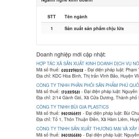
STT
Tên ngành
1
Sản xuất sản phẩm chịu lửa
Doanh nghiệp mới cập nhật:
HỢP TÁC XÃ SẢN XUẤT KINH DOANH DỊCH VỤ NÔ
Mã số thuế:
- Đại diện pháp luật: Phạm
Địa chỉ: KDC Hòa Bình, Thị trấn Vĩnh Bảo, Huyện V
CÔNG TY TNHH PHÂN PHỐI SẢN PHẨM PHÚ QUỐ
Mã số thuế:
- Đại diện pháp luật: Nguyễn
Địa chỉ: 2/14 Gành Gió, Xã Cửa Dương, Thành phố
CÔNG TY TNHH BÙI GIA PLASTICS
Mã số thuế:
- Đại diện pháp luật: Bùi C
Địa chỉ: Tổ 1, Thôn Thuận Điền, Xã Hàm Liêm, Hu
CÔNG TY TNHH SẢN XUẤT THƯƠNG MẠI VÀ XÂY 
Mã số thuế:
- Đại diện pháp luật: Nguyễ