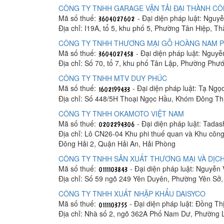
CÔNG TY TNHH GARAGE VẬN TẢI ĐẠI THÀNH C
Mã số thuế:
- Đại diện pháp luật: Ngu
Địa chỉ: I19A, tổ 5, khu phố 5, Phường Tân Hiệp, T
CÔNG TY TNHH THƯƠNG MẠI GỖ HOÀNG NAM 
Mã số thuế:
- Đại diện pháp luật: Nguy
Địa chỉ: Số 70, tổ 7, khu phố Tân Lập, Phường Phư
CÔNG TY TNHH MTV DUY PHÚC
Mã số thuế:
- Đại diện pháp luật: Tạ Ngọ
Địa chỉ: Số 448/5H Thoại Ngọc Hầu, Khóm Đông Th
CÔNG TY TNHH OKAMOTO VIỆT NAM
Mã số thuế:
- Đại diện pháp luật: Tada
Địa chỉ: Lô CN26-04 Khu phi thuế quan và Khu công
Đông Hải 2, Quận Hải An, Hải Phòng
CÔNG TY TNHH SẢN XUẤT THƯƠNG MẠI VÀ DỊCH
Mã số thuế:
- Đại diện pháp luật: Nguyễn
Địa chỉ: Số 59 ngõ 249 Yên Duyên, Phường Yên Sở
CÔNG TY TNHH XUẤT NHẬP KHẨU DAISYCO
Mã số thuế:
- Đại diện pháp luật: Đồng Th
Địa chỉ: Nhà số 2, ngõ 362A Phố Nam Dư, Phường 