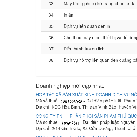
33
May trang phục (trừ trang phục từ da 
34
In ấn
35
Dịch vụ liên quan đến in
36
Cho thuê máy móc, thiết bị và đồ dùn
37
Điều hành tua du lịch
38
Dịch vụ hỗ trợ liên quan đến quảng bá
Doanh nghiệp mới cập nhật:
HỢP TÁC XÃ SẢN XUẤT KINH DOANH DỊCH VỤ NÔ
Mã số thuế:
- Đại diện pháp luật: Phạm
Địa chỉ: KDC Hòa Bình, Thị trấn Vĩnh Bảo, Huyện V
CÔNG TY TNHH PHÂN PHỐI SẢN PHẨM PHÚ QUỐ
Mã số thuế:
- Đại diện pháp luật: Nguyễn
Địa chỉ: 2/14 Gành Gió, Xã Cửa Dương, Thành phố