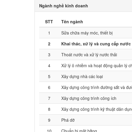
Ngành nghề kinh doanh
STT
Tên ngành
1
Sửa chữa máy móc, thiết bị
2
Khai thác, xử lý và cung cấp nước
3
Thoát nước và xử lý nước thải
4
Xử lý ô nhiễm và hoạt động quản lý ch
5
Xây dựng nhà các loại
6
Xây dựng công trình đường sắt và đư
7
Xây dựng công trình công ích
8
Xây dựng công trình kỹ thuật dân dụ
9
Phá dỡ
10
Chuẩn bị mặt bằng