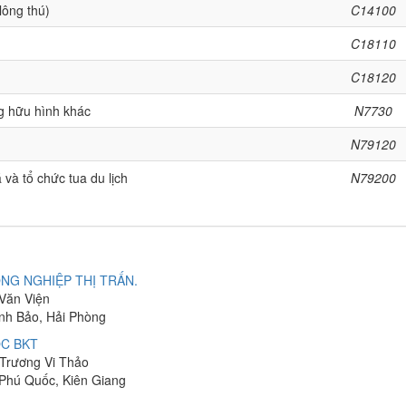
lông thú)
C14100
C18110
C18120
g hữu hình khác
N7730
N79120
 và tổ chức tua du lịch
N79200
NG NGHIỆP THỊ TRẤN.
 Văn Viện
ĩnh Bảo, Hải Phòng
C BKT
 Trương Vi Thảo
 Phú Quốc, Kiên Giang