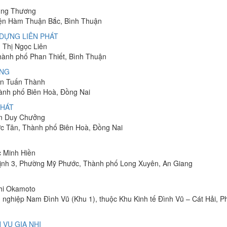
hung Thương
yện Hàm Thuận Bắc, Bình Thuận
DỰNG LIÊN PHÁT
n Thị Ngọc Liên
Thành phố Phan Thiết, Bình Thuận
ÔNG
yễn Tuấn Thành
hành phố Biên Hoà, Đồng Nai
PHÁT
ễn Duy Chưởng
ớc Tân, Thành phố Biên Hoà, Đồng Nai
c Minh Hiền
ịnh 3, Phường Mỹ Phước, Thành phố Long Xuyên, An Giang
shi Okamoto
 nghiệp Nam Đình Vũ (Khu 1), thuộc Khu Kinh tế Đình Vũ – Cát Hải, 
 VỤ GIA NHI