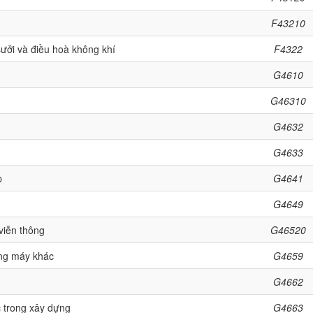
F43210
sưởi và điều hoà không khí
F4322
G4610
G46310
G4632
G4633
p
G4641
G4649
 viễn thông
G46520
ùng máy khác
G4659
G4662
ác trong xây dựng
G4663