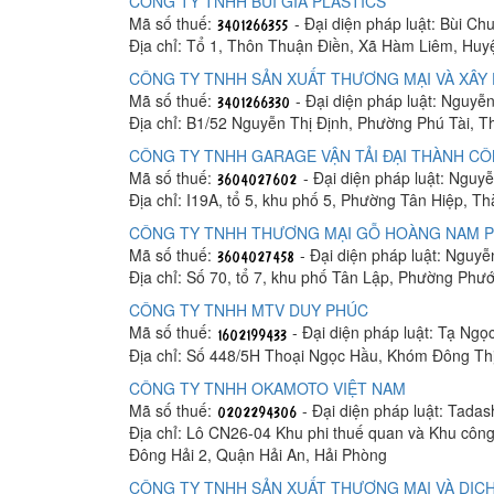
CÔNG TY TNHH BÙI GIA PLASTICS
Mã số thuế:
- Đại diện pháp luật: Bùi C
Địa chỉ: Tổ 1, Thôn Thuận Điền, Xã Hàm Liêm, Hu
CÔNG TY TNHH SẢN XUẤT THƯƠNG MẠI VÀ XÂY 
Mã số thuế:
- Đại diện pháp luật: Nguyễ
Địa chỉ: B1/52 Nguyễn Thị Định, Phường Phú Tài, 
CÔNG TY TNHH GARAGE VẬN TẢI ĐẠI THÀNH C
Mã số thuế:
- Đại diện pháp luật: Ngu
Địa chỉ: I19A, tổ 5, khu phố 5, Phường Tân Hiệp, T
CÔNG TY TNHH THƯƠNG MẠI GỖ HOÀNG NAM 
Mã số thuế:
- Đại diện pháp luật: Nguy
Địa chỉ: Số 70, tổ 7, khu phố Tân Lập, Phường Phư
CÔNG TY TNHH MTV DUY PHÚC
Mã số thuế:
- Đại diện pháp luật: Tạ Ngọ
Địa chỉ: Số 448/5H Thoại Ngọc Hầu, Khóm Đông Th
CÔNG TY TNHH OKAMOTO VIỆT NAM
Mã số thuế:
- Đại diện pháp luật: Tada
Địa chỉ: Lô CN26-04 Khu phi thuế quan và Khu công
Đông Hải 2, Quận Hải An, Hải Phòng
CÔNG TY TNHH SẢN XUẤT THƯƠNG MẠI VÀ DỊCH