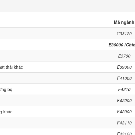
Mã ngành
C33120
E36000 (Chí
E3700
ất thải khác
E39000
F41000
ờng bộ
F4210
F42200
ng khác
F42900
F43110
F43120