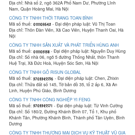
Địa chỉ: Nhà số 2, ngõ 362A Phố Nam Dư, Phường Lĩnh
Nam, Quận Hoàng Mai, Hà Nội
CÔNG TY TNHH THỜI TRANG TOAN BÌNH
Mã số thuế:
- Đại diện pháp luật: Vũ Thị Toan
Địa chỉ: Thôn Đàn Viên, Xã Cao Viên, Huyện Thanh Oai, Hà
Nội
CÔNG TY TNHH SẢN XUẤT VÀ PHÁT TRIỂN HÙNG ANH
Mã số thuế:
- Đại diện pháp luật: Nguyễn Duy Hùng
Địa chỉ: Số nhà 06, ngõ 5 đường Thống Nhất, thôn Thanh
Huệ Trại, Xã Đức Hoà, Huyện Sóc Sơn, Hà Nội
CÔNG TY TNHH GỖ RISUN GLOBAL
Mã số thuế:
- Đại diện pháp luật: Chen, Zhixin
Địa chỉ: Thửa đất số 145, Tờ bản đồ 35, tổ 2 ấp 6, Xã An
Linh, Huyện Phú Giáo, Bình Dương
CÔNG TY TNHH CÔNG NGHIỆP YI FENG
Mã số thuế:
- Đại diện pháp luật: Từ Vinh Cường
Địa chỉ: Số 180/2, Đường Khánh Bình 07, Tổ 1, Khu phố
Khánh Tân, Phường Khánh Bình, Thành phố Tân Uyên, Bình
Dương
CÔNG TY TNHH THƯƠNG MẠI DỊCH VỤ KỸ THUẬT VŨ GIA