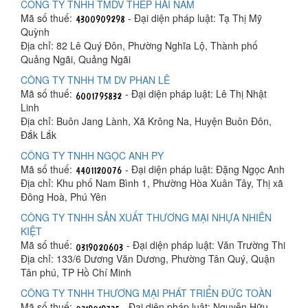
CÔNG TY TNHH TMDV THÉP HẢI NAM
Mã số thuế:
- Đại diện pháp luật: Tạ Thị Mỹ
Quỳnh
Địa chỉ: 82 Lê Quý Đôn, Phường Nghĩa Lộ, Thành phố
Quảng Ngãi, Quảng Ngãi
CÔNG TY TNHH TM DV PHAN LÊ
Mã số thuế:
- Đại diện pháp luật: Lê Thị Nhật
Linh
Địa chỉ: Buôn Jang Lành, Xã Krông Na, Huyện Buôn Đôn,
Đắk Lắk
CÔNG TY TNHH NGỌC ANH PY
Mã số thuế:
- Đại diện pháp luật: Đặng Ngọc Anh
Địa chỉ: Khu phố Nam Bình 1, Phường Hòa Xuân Tây, Thị xã
Đông Hoà, Phú Yên
CÔNG TY TNHH SẢN XUẤT THƯƠNG MẠI NHỰA NHIÊN
KIỆT
Mã số thuế:
- Đại diện pháp luật: Văn Trường Thi
Địa chỉ: 133/6 Dương Văn Dương, Phường Tân Quý, Quận
Tân phú, TP Hồ Chí Minh
CÔNG TY TNHH THƯƠNG MẠI PHÁT TRIỂN ĐỨC TOÀN
Mã số thuế:
- Đại diện pháp luật: Nguyễn Hữu