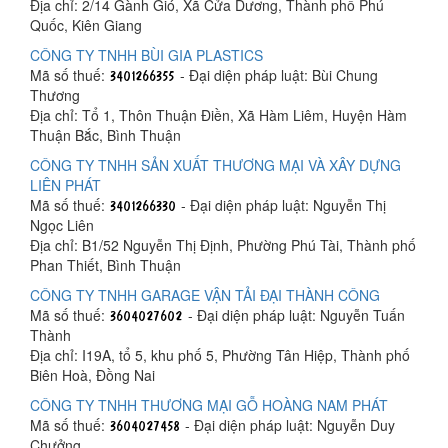
Địa chỉ: 2/14 Gành Gió, Xã Cửa Dương, Thành phố Phú
Quốc, Kiên Giang
CÔNG TY TNHH BÙI GIA PLASTICS
Mã số thuế:
- Đại diện pháp luật: Bùi Chung
Thương
Địa chỉ: Tổ 1, Thôn Thuận Điền, Xã Hàm Liêm, Huyện Hàm
Thuận Bắc, Bình Thuận
CÔNG TY TNHH SẢN XUẤT THƯƠNG MẠI VÀ XÂY DỰNG
LIÊN PHÁT
Mã số thuế:
- Đại diện pháp luật: Nguyễn Thị
Ngọc Liên
Địa chỉ: B1/52 Nguyễn Thị Định, Phường Phú Tài, Thành phố
Phan Thiết, Bình Thuận
CÔNG TY TNHH GARAGE VẬN TẢI ĐẠI THÀNH CÔNG
Mã số thuế:
- Đại diện pháp luật: Nguyễn Tuấn
Thành
Địa chỉ: I19A, tổ 5, khu phố 5, Phường Tân Hiệp, Thành phố
Biên Hoà, Đồng Nai
CÔNG TY TNHH THƯƠNG MẠI GỖ HOÀNG NAM PHÁT
Mã số thuế:
- Đại diện pháp luật: Nguyễn Duy
Chưởng