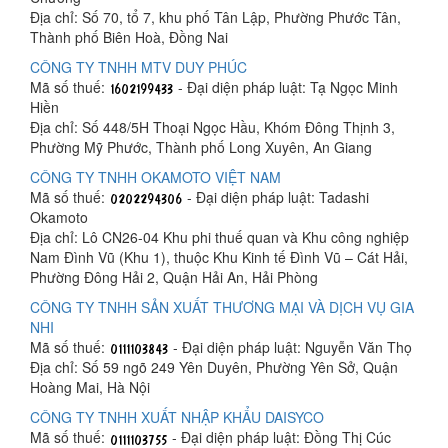
Địa chỉ: Số 70, tổ 7, khu phố Tân Lập, Phường Phước Tân,
Thành phố Biên Hoà, Đồng Nai
CÔNG TY TNHH MTV DUY PHÚC
Mã số thuế:
- Đại diện pháp luật: Tạ Ngọc Minh
Hiền
Địa chỉ: Số 448/5H Thoại Ngọc Hầu, Khóm Đông Thịnh 3,
Phường Mỹ Phước, Thành phố Long Xuyên, An Giang
CÔNG TY TNHH OKAMOTO VIỆT NAM
Mã số thuế:
- Đại diện pháp luật: Tadashi
Okamoto
Địa chỉ: Lô CN26-04 Khu phi thuế quan và Khu công nghiệp
Nam Đình Vũ (Khu 1), thuộc Khu Kinh tế Đình Vũ – Cát Hải,
Phường Đông Hải 2, Quận Hải An, Hải Phòng
CÔNG TY TNHH SẢN XUẤT THƯƠNG MẠI VÀ DỊCH VỤ GIA
NHI
Mã số thuế:
- Đại diện pháp luật: Nguyễn Văn Thọ
Địa chỉ: Số 59 ngõ 249 Yên Duyên, Phường Yên Sở, Quận
Hoàng Mai, Hà Nội
CÔNG TY TNHH XUẤT NHẬP KHẨU DAISYCO
Mã số thuế:
- Đại diện pháp luật: Đồng Thị Cúc