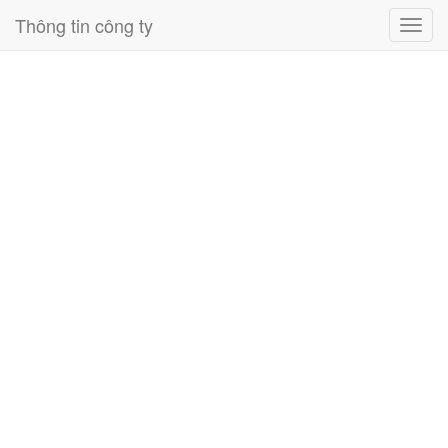
Thông tin công ty
Toggl
navig