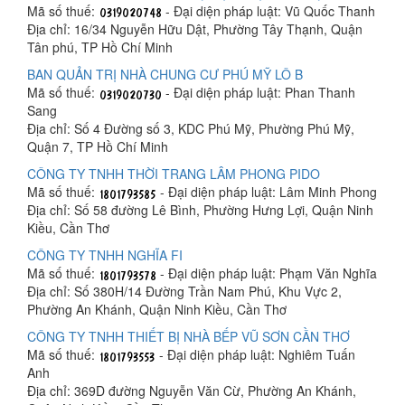
Mã số thuế:
- Đại diện pháp luật: Vũ Quốc Thanh
Địa chỉ: 16/34 Nguyễn Hữu Dật, Phường Tây Thạnh, Quận
Tân phú, TP Hồ Chí Minh
BAN QUẢN TRỊ NHÀ CHUNG CƯ PHÚ MỸ LÔ B
Mã số thuế:
- Đại diện pháp luật: Phan Thanh
Sang
Địa chỉ: Số 4 Đường số 3, KDC Phú Mỹ, Phường Phú Mỹ,
Quận 7, TP Hồ Chí Minh
CÔNG TY TNHH THỜI TRANG LÂM PHONG PIDO
Mã số thuế:
- Đại diện pháp luật: Lâm Minh Phong
Địa chỉ: Số 58 đường Lê Bình, Phường Hưng Lợi, Quận Ninh
Kiều, Cần Thơ
CÔNG TY TNHH NGHĨA FI
Mã số thuế:
- Đại diện pháp luật: Phạm Văn Nghĩa
Địa chỉ: Số 380H/14 Đường Trần Nam Phú, Khu Vực 2,
Phường An Khánh, Quận Ninh Kiều, Cần Thơ
CÔNG TY TNHH THIẾT BỊ NHÀ BẾP VŨ SƠN CẦN THƠ
Mã số thuế:
- Đại diện pháp luật: Nghiêm Tuấn
Anh
Địa chỉ: 369D đường Nguyễn Văn Cừ, Phường An Khánh,