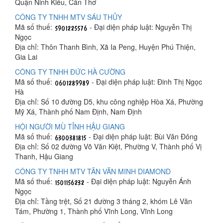
Quận Ninh Kiều, Cần Thơ
CÔNG TY TNHH MTV SÁU THỦY
Mã số thuế:
- Đại diện pháp luật: Nguyễn Thị
Ngọc
Địa chỉ: Thôn Thanh Bình, Xã Ia Peng, Huyện Phú Thiện,
Gia Lai
CÔNG TY TNHH ĐỨC HÀ CƯỜNG
Mã số thuế:
- Đại diện pháp luật: Đinh Thị Ngọc
Hà
Địa chỉ: Số 10 đường D5, khu công nghiệp Hòa Xá, Phường
Mỹ Xá, Thành phố Nam Định, Nam Định
HỘI NGƯỜI MÙ TỈNH HẬU GIANG
Mã số thuế:
- Đại diện pháp luật: Bùi Văn Đông
Địa chỉ: Số 02 đường Võ Văn Kiệt, Phường V, Thành phố Vị
Thanh, Hậu Giang
CÔNG TY TNHH MTV TÂN VĂN MINH DIAMOND
Mã số thuế:
- Đại diện pháp luật: Nguyễn Ánh
Ngọc
Địa chỉ: Tầng trệt, Số 21 đường 3 tháng 2, khóm Lê Văn
Tám, Phường 1, Thành phố Vĩnh Long, Vĩnh Long