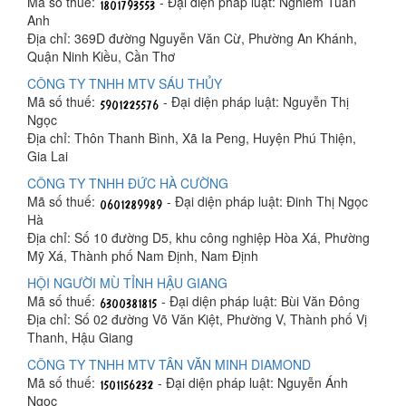
Mã số thuế:
- Đại diện pháp luật: Nghiêm Tuấn
Anh
Địa chỉ: 369D đường Nguyễn Văn Cừ, Phường An Khánh,
Quận Ninh Kiều, Cần Thơ
CÔNG TY TNHH MTV SÁU THỦY
Mã số thuế:
- Đại diện pháp luật: Nguyễn Thị
Ngọc
Địa chỉ: Thôn Thanh Bình, Xã Ia Peng, Huyện Phú Thiện,
Gia Lai
CÔNG TY TNHH ĐỨC HÀ CƯỜNG
Mã số thuế:
- Đại diện pháp luật: Đinh Thị Ngọc
Hà
Địa chỉ: Số 10 đường D5, khu công nghiệp Hòa Xá, Phường
Mỹ Xá, Thành phố Nam Định, Nam Định
HỘI NGƯỜI MÙ TỈNH HẬU GIANG
Mã số thuế:
- Đại diện pháp luật: Bùi Văn Đông
Địa chỉ: Số 02 đường Võ Văn Kiệt, Phường V, Thành phố Vị
Thanh, Hậu Giang
CÔNG TY TNHH MTV TÂN VĂN MINH DIAMOND
Mã số thuế:
- Đại diện pháp luật: Nguyễn Ánh
Ngọc