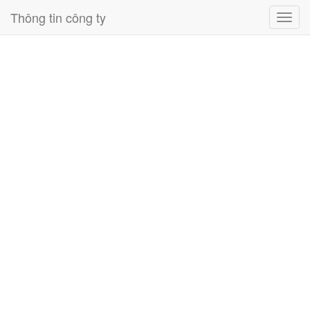
Thông tin công ty
Toggl
navig