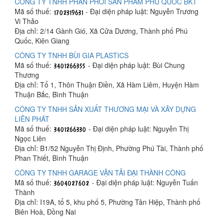
CÔNG TY TNHH PHÂN PHỐI SẢN PHẨM PHÚ QUỐC BKT
Mã số thuế:
- Đại diện pháp luật: Nguyễn Trương
Vi Thảo
Địa chỉ: 2/14 Gành Gió, Xã Cửa Dương, Thành phố Phú
Quốc, Kiên Giang
CÔNG TY TNHH BÙI GIA PLASTICS
Mã số thuế:
- Đại diện pháp luật: Bùi Chung
Thương
Địa chỉ: Tổ 1, Thôn Thuận Điền, Xã Hàm Liêm, Huyện Hàm
Thuận Bắc, Bình Thuận
CÔNG TY TNHH SẢN XUẤT THƯƠNG MẠI VÀ XÂY DỰNG
LIÊN PHÁT
Mã số thuế:
- Đại diện pháp luật: Nguyễn Thị
Ngọc Liên
Địa chỉ: B1/52 Nguyễn Thị Định, Phường Phú Tài, Thành phố
Phan Thiết, Bình Thuận
CÔNG TY TNHH GARAGE VẬN TẢI ĐẠI THÀNH CÔNG
Mã số thuế:
- Đại diện pháp luật: Nguyễn Tuấn
Thành
Địa chỉ: I19A, tổ 5, khu phố 5, Phường Tân Hiệp, Thành phố
Biên Hoà, Đồng Nai