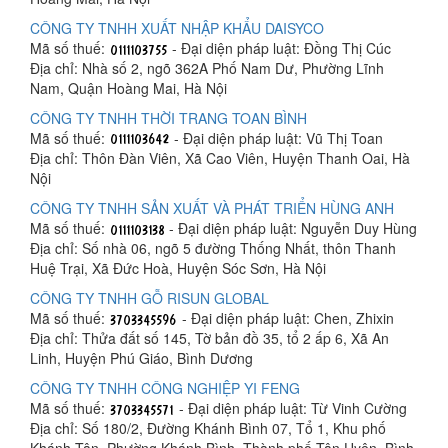
CÔNG TY TNHH XUẤT NHẬP KHẨU DAISYCO
Mã số thuế:
- Đại diện pháp luật: Đồng Thị Cúc
Địa chỉ: Nhà số 2, ngõ 362A Phố Nam Dư, Phường Lĩnh
Nam, Quận Hoàng Mai, Hà Nội
CÔNG TY TNHH THỜI TRANG TOAN BÌNH
Mã số thuế:
- Đại diện pháp luật: Vũ Thị Toan
Địa chỉ: Thôn Đàn Viên, Xã Cao Viên, Huyện Thanh Oai, Hà
Nội
CÔNG TY TNHH SẢN XUẤT VÀ PHÁT TRIỂN HÙNG ANH
Mã số thuế:
- Đại diện pháp luật: Nguyễn Duy Hùng
Địa chỉ: Số nhà 06, ngõ 5 đường Thống Nhất, thôn Thanh
Huệ Trại, Xã Đức Hoà, Huyện Sóc Sơn, Hà Nội
CÔNG TY TNHH GỖ RISUN GLOBAL
Mã số thuế:
- Đại diện pháp luật: Chen, Zhixin
Địa chỉ: Thửa đất số 145, Tờ bản đồ 35, tổ 2 ấp 6, Xã An
Linh, Huyện Phú Giáo, Bình Dương
CÔNG TY TNHH CÔNG NGHIỆP YI FENG
Mã số thuế:
- Đại diện pháp luật: Từ Vinh Cường
Địa chỉ: Số 180/2, Đường Khánh Bình 07, Tổ 1, Khu phố
Khánh Tân, Phường Khánh Bình, Thành phố Tân Uyên, Bình