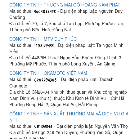
CÔNG TY TNHH THƯƠNG MẠI GỖ HOÀNG NAM PHÁT
Mã số thuế:
- Đại diện pháp luật: Nguyễn Duy
Chưởng
Địa chỉ: Số 70, tổ 7, khu phố Tân Lập, Phường Phước Tân,
Thành phố Biên Hoà, Đồng Nai
CÔNG TY TNHH MTV DUY PHÚC
Mã số thuế:
- Đại diện pháp luật: Tạ Ngọc Minh
Hiền
Địa chỉ: Số 448/5H Thoại Ngọc Hầu, Khóm Đông Thịnh 3,
Phường Mỹ Phước, Thành phố Long Xuyên, An Giang
CÔNG TY TNHH OKAMOTO VIỆT NAM
Mã số thuế:
- Đại diện pháp luật: Tadashi
Okamoto
Địa chỉ: Lô CN26-04 Khu phi thuế quan và Khu công nghiệp
Nam Đình Vũ (Khu 1), thuộc Khu Kinh tế Đình Vũ – Cát Hải,
Phường Đông Hải 2, Quận Hải An, Hải Phòng
CÔNG TY TNHH SẢN XUẤT THƯƠNG MẠI VÀ DỊCH VỤ GIA
NHI
Mã số thuế:
- Đại diện pháp luật: Nguyễn Văn Thọ
Địa chỉ: Số 59 ngõ 249 Yên Duyên, Phường Yên Sở, Quận
Hoàng Mai, Hà Nội