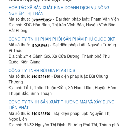
HỢP TÁC XÃ SẢN XUẤT KINH DOANH DỊCH VỤ NÔNG
NGHIỆP THỊ TRẤN.
Mã số thuế:
- Đại diện pháp luật: Phạm Văn Viện
Địa chỉ: KDC Hòa Bình, Thị trấn Vĩnh Bảo, Huyện Vĩnh Bảo,
Hải Phòng
CÔNG TY TNHH PHÂN PHỐI SẢN PHẨM PHÚ QUỐC BKT
Mã số thuế:
- Đại diện pháp luật: Nguyễn Trương
Vi Thảo
Địa chỉ: 2/14 Gành Gió, Xã Cửa Dương, Thành phố Phú
Quốc, Kiên Giang
CÔNG TY TNHH BÙI GIA PLASTICS
Mã số thuế:
- Đại diện pháp luật: Bùi Chung
Thương
Địa chỉ: Tổ 1, Thôn Thuận Điền, Xã Hàm Liêm, Huyện Hàm
Thuận Bắc, Bình Thuận
CÔNG TY TNHH SẢN XUẤT THƯƠNG MẠI VÀ XÂY DỰNG
LIÊN PHÁT
Mã số thuế:
- Đại diện pháp luật: Nguyễn Thị
Ngọc Liên
Địa chỉ: B1/52 Nguyễn Thị Định, Phường Phú Tài, Thành phố