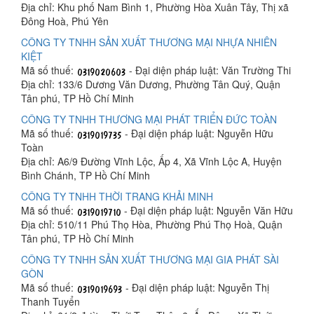
Địa chỉ: Khu phố Nam Bình 1, Phường Hòa Xuân Tây, Thị xã
Đông Hoà, Phú Yên
CÔNG TY TNHH SẢN XUẤT THƯƠNG MẠI NHỰA NHIÊN
KIỆT
Mã số thuế:
- Đại diện pháp luật: Văn Trường Thi
Địa chỉ: 133/6 Dương Văn Dương, Phường Tân Quý, Quận
Tân phú, TP Hồ Chí Minh
CÔNG TY TNHH THƯƠNG MẠI PHÁT TRIỂN ĐỨC TOÀN
Mã số thuế:
- Đại diện pháp luật: Nguyễn Hữu
Toàn
Địa chỉ: A6/9 Đường Vĩnh Lộc, Ấp 4, Xã Vĩnh Lộc A, Huyện
Bình Chánh, TP Hồ Chí Minh
CÔNG TY TNHH THỜI TRANG KHẢI MINH
Mã số thuế:
- Đại diện pháp luật: Nguyễn Văn Hữu
Địa chỉ: 510/11 Phú Thọ Hòa, Phường Phú Thọ Hoà, Quận
Tân phú, TP Hồ Chí Minh
CÔNG TY TNHH SẢN XUẤT THƯƠNG MẠI GIA PHÁT SÀI
GÒN
Mã số thuế:
- Đại diện pháp luật: Nguyễn Thị
Thanh Tuyển