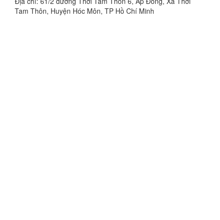
Địa chỉ: 61/2 đường Thới Tam Thôn 6, Ấp Đông, Xã Thới
Tam Thôn, Huyện Hóc Môn, TP Hồ Chí Minh