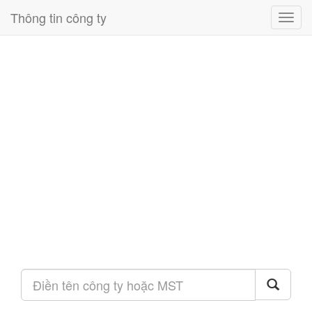
Thông tin công ty
Toggl
navig