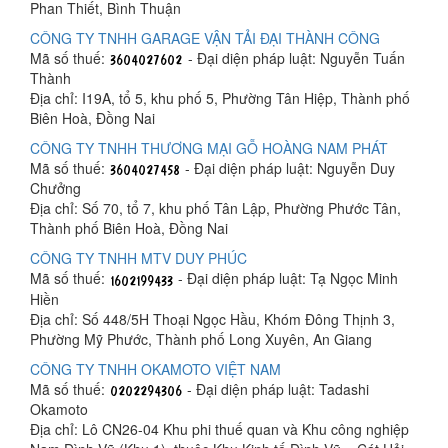
Phan Thiết, Bình Thuận
CÔNG TY TNHH GARAGE VẬN TẢI ĐẠI THÀNH CÔNG
Mã số thuế:
- Đại diện pháp luật: Nguyễn Tuấn
Thành
Địa chỉ: I19A, tổ 5, khu phố 5, Phường Tân Hiệp, Thành phố
Biên Hoà, Đồng Nai
CÔNG TY TNHH THƯƠNG MẠI GỖ HOÀNG NAM PHÁT
Mã số thuế:
- Đại diện pháp luật: Nguyễn Duy
Chưởng
Địa chỉ: Số 70, tổ 7, khu phố Tân Lập, Phường Phước Tân,
Thành phố Biên Hoà, Đồng Nai
CÔNG TY TNHH MTV DUY PHÚC
Mã số thuế:
- Đại diện pháp luật: Tạ Ngọc Minh
Hiền
Địa chỉ: Số 448/5H Thoại Ngọc Hầu, Khóm Đông Thịnh 3,
Phường Mỹ Phước, Thành phố Long Xuyên, An Giang
CÔNG TY TNHH OKAMOTO VIỆT NAM
Mã số thuế:
- Đại diện pháp luật: Tadashi
Okamoto
Địa chỉ: Lô CN26-04 Khu phi thuế quan và Khu công nghiệp