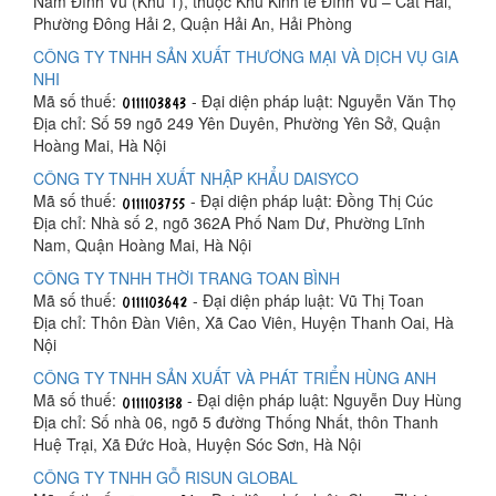
Nam Đình Vũ (Khu 1), thuộc Khu Kinh tế Đình Vũ – Cát Hải,
Phường Đông Hải 2, Quận Hải An, Hải Phòng
CÔNG TY TNHH SẢN XUẤT THƯƠNG MẠI VÀ DỊCH VỤ GIA
NHI
Mã số thuế:
- Đại diện pháp luật: Nguyễn Văn Thọ
Địa chỉ: Số 59 ngõ 249 Yên Duyên, Phường Yên Sở, Quận
Hoàng Mai, Hà Nội
CÔNG TY TNHH XUẤT NHẬP KHẨU DAISYCO
Mã số thuế:
- Đại diện pháp luật: Đồng Thị Cúc
Địa chỉ: Nhà số 2, ngõ 362A Phố Nam Dư, Phường Lĩnh
Nam, Quận Hoàng Mai, Hà Nội
CÔNG TY TNHH THỜI TRANG TOAN BÌNH
Mã số thuế:
- Đại diện pháp luật: Vũ Thị Toan
Địa chỉ: Thôn Đàn Viên, Xã Cao Viên, Huyện Thanh Oai, Hà
Nội
CÔNG TY TNHH SẢN XUẤT VÀ PHÁT TRIỂN HÙNG ANH
Mã số thuế:
- Đại diện pháp luật: Nguyễn Duy Hùng
Địa chỉ: Số nhà 06, ngõ 5 đường Thống Nhất, thôn Thanh
Huệ Trại, Xã Đức Hoà, Huyện Sóc Sơn, Hà Nội
CÔNG TY TNHH GỖ RISUN GLOBAL