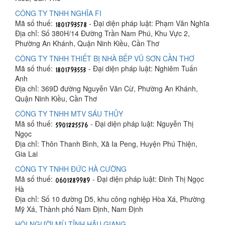
CÔNG TY TNHH NGHĨA FI
Mã số thuế:
- Đại diện pháp luật: Phạm Văn Nghĩa
Địa chỉ: Số 380H/14 Đường Trần Nam Phú, Khu Vực 2,
Phường An Khánh, Quận Ninh Kiều, Cần Thơ
CÔNG TY TNHH THIẾT BỊ NHÀ BẾP VŨ SƠN CẦN THƠ
Mã số thuế:
- Đại diện pháp luật: Nghiêm Tuấn
Anh
Địa chỉ: 369D đường Nguyễn Văn Cừ, Phường An Khánh,
Quận Ninh Kiều, Cần Thơ
CÔNG TY TNHH MTV SÁU THỦY
Mã số thuế:
- Đại diện pháp luật: Nguyễn Thị
Ngọc
Địa chỉ: Thôn Thanh Bình, Xã Ia Peng, Huyện Phú Thiện,
Gia Lai
CÔNG TY TNHH ĐỨC HÀ CƯỜNG
Mã số thuế:
- Đại diện pháp luật: Đinh Thị Ngọc
Hà
Địa chỉ: Số 10 đường D5, khu công nghiệp Hòa Xá, Phường
Mỹ Xá, Thành phố Nam Định, Nam Định
HỘI NGƯỜI MÙ TỈNH HẬU GIANG