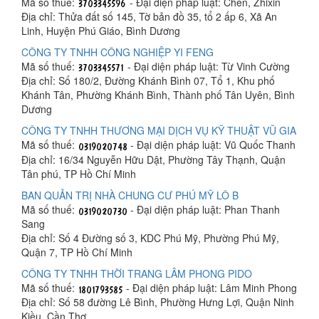
Mã số thuế:
- Đại diện pháp luật: Chen, Zhixin
Địa chỉ: Thửa đất số 145, Tờ bản đồ 35, tổ 2 ấp 6, Xã An
Linh, Huyện Phú Giáo, Bình Dương
CÔNG TY TNHH CÔNG NGHIỆP YI FENG
Mã số thuế:
- Đại diện pháp luật: Từ Vinh Cường
Địa chỉ: Số 180/2, Đường Khánh Bình 07, Tổ 1, Khu phố
Khánh Tân, Phường Khánh Bình, Thành phố Tân Uyên, Bình
Dương
CÔNG TY TNHH THƯƠNG MẠI DỊCH VỤ KỸ THUẬT VŨ GIA
Mã số thuế:
- Đại diện pháp luật: Vũ Quốc Thanh
Địa chỉ: 16/34 Nguyễn Hữu Dật, Phường Tây Thạnh, Quận
Tân phú, TP Hồ Chí Minh
BAN QUẢN TRỊ NHÀ CHUNG CƯ PHÚ MỸ LÔ B
Mã số thuế:
- Đại diện pháp luật: Phan Thanh
Sang
Địa chỉ: Số 4 Đường số 3, KDC Phú Mỹ, Phường Phú Mỹ,
Quận 7, TP Hồ Chí Minh
CÔNG TY TNHH THỜI TRANG LÂM PHONG PIDO
Mã số thuế:
- Đại diện pháp luật: Lâm Minh Phong
Địa chỉ: Số 58 đường Lê Bình, Phường Hưng Lợi, Quận Ninh
Kiều, Cần Thơ