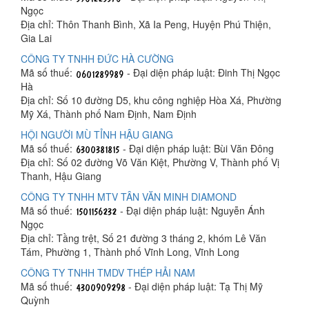
Ngọc
Địa chỉ: Thôn Thanh Bình, Xã Ia Peng, Huyện Phú Thiện,
Gia Lai
CÔNG TY TNHH ĐỨC HÀ CƯỜNG
Mã số thuế:
- Đại diện pháp luật: Đinh Thị Ngọc
Hà
Địa chỉ: Số 10 đường D5, khu công nghiệp Hòa Xá, Phường
Mỹ Xá, Thành phố Nam Định, Nam Định
HỘI NGƯỜI MÙ TỈNH HẬU GIANG
Mã số thuế:
- Đại diện pháp luật: Bùi Văn Đông
Địa chỉ: Số 02 đường Võ Văn Kiệt, Phường V, Thành phố Vị
Thanh, Hậu Giang
CÔNG TY TNHH MTV TÂN VĂN MINH DIAMOND
Mã số thuế:
- Đại diện pháp luật: Nguyễn Ánh
Ngọc
Địa chỉ: Tầng trệt, Số 21 đường 3 tháng 2, khóm Lê Văn
Tám, Phường 1, Thành phố Vĩnh Long, Vĩnh Long
CÔNG TY TNHH TMDV THÉP HẢI NAM
Mã số thuế:
- Đại diện pháp luật: Tạ Thị Mỹ
Quỳnh