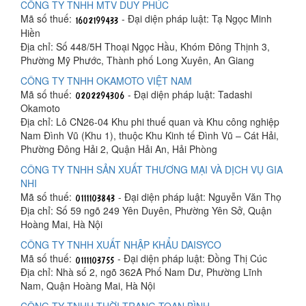
CÔNG TY TNHH MTV DUY PHÚC
Mã số thuế:
- Đại diện pháp luật: Tạ Ngọc Minh
Hiền
Địa chỉ: Số 448/5H Thoại Ngọc Hầu, Khóm Đông Thịnh 3,
Phường Mỹ Phước, Thành phố Long Xuyên, An Giang
CÔNG TY TNHH OKAMOTO VIỆT NAM
Mã số thuế:
- Đại diện pháp luật: Tadashi
Okamoto
Địa chỉ: Lô CN26-04 Khu phi thuế quan và Khu công nghiệp
Nam Đình Vũ (Khu 1), thuộc Khu Kinh tế Đình Vũ – Cát Hải,
Phường Đông Hải 2, Quận Hải An, Hải Phòng
CÔNG TY TNHH SẢN XUẤT THƯƠNG MẠI VÀ DỊCH VỤ GIA
NHI
Mã số thuế:
- Đại diện pháp luật: Nguyễn Văn Thọ
Địa chỉ: Số 59 ngõ 249 Yên Duyên, Phường Yên Sở, Quận
Hoàng Mai, Hà Nội
CÔNG TY TNHH XUẤT NHẬP KHẨU DAISYCO
Mã số thuế:
- Đại diện pháp luật: Đồng Thị Cúc
Địa chỉ: Nhà số 2, ngõ 362A Phố Nam Dư, Phường Lĩnh
Nam, Quận Hoàng Mai, Hà Nội
CÔNG TY TNHH THỜI TRANG TOAN BÌNH