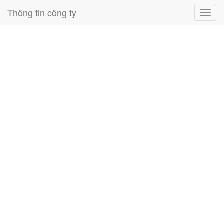
Thông tin công ty
Toggl
navig