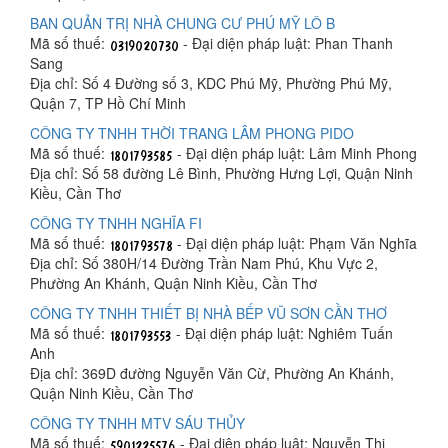
BAN QUẢN TRỊ NHÀ CHUNG CƯ PHÚ MỸ LÔ B
Mã số thuế:
- Đại diện pháp luật: Phan Thanh
Sang
Địa chỉ: Số 4 Đường số 3, KDC Phú Mỹ, Phường Phú Mỹ,
Quận 7, TP Hồ Chí Minh
CÔNG TY TNHH THỜI TRANG LÂM PHONG PIDO
Mã số thuế:
- Đại diện pháp luật: Lâm Minh Phong
Địa chỉ: Số 58 đường Lê Bình, Phường Hưng Lợi, Quận Ninh
Kiều, Cần Thơ
CÔNG TY TNHH NGHĨA FI
Mã số thuế:
- Đại diện pháp luật: Phạm Văn Nghĩa
Địa chỉ: Số 380H/14 Đường Trần Nam Phú, Khu Vực 2,
Phường An Khánh, Quận Ninh Kiều, Cần Thơ
CÔNG TY TNHH THIẾT BỊ NHÀ BẾP VŨ SƠN CẦN THƠ
Mã số thuế:
- Đại diện pháp luật: Nghiêm Tuấn
Anh
Địa chỉ: 369D đường Nguyễn Văn Cừ, Phường An Khánh,
Quận Ninh Kiều, Cần Thơ
CÔNG TY TNHH MTV SÁU THỦY
Mã số thuế:
- Đại diện pháp luật: Nguyễn Thị