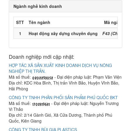
Ngành nghề kinh doanh
STT
Tên ngành
Mã ngành
1
Hoạt động xây dựng chuyên dụng
F43 (Chính)
Doanh nghiệp mới cập nhật:
HỢP TÁC XÃ SẢN XUẤT KINH DOANH DỊCH VỤ NÔNG
NGHIỆP THỊ TRẤN.
Mã số thuế:
- Đại diện pháp luật: Phạm Văn Viện
Địa chỉ: KDC Hòa Bình, Thị trấn Vĩnh Bảo, Huyện Vĩnh Bảo,
Hải Phòng
CÔNG TY TNHH PHÂN PHỐI SẢN PHẨM PHÚ QUỐC BKT
Mã số thuế:
- Đại diện pháp luật: Nguyễn Trương
Vi Thảo
Địa chỉ: 2/14 Gành Gió, Xã Cửa Dương, Thành phố Phú
Quốc, Kiên Giang
CÔNG TY TNHH BÙI GIA PLASTICS