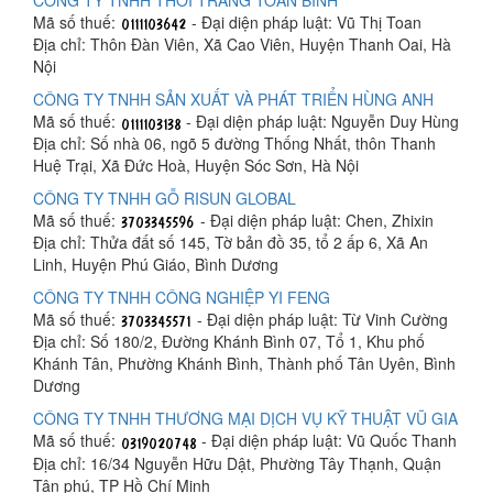
Mã số thuế:
- Đại diện pháp luật: Vũ Thị Toan
Địa chỉ: Thôn Đàn Viên, Xã Cao Viên, Huyện Thanh Oai, Hà
Nội
CÔNG TY TNHH SẢN XUẤT VÀ PHÁT TRIỂN HÙNG ANH
Mã số thuế:
- Đại diện pháp luật: Nguyễn Duy Hùng
Địa chỉ: Số nhà 06, ngõ 5 đường Thống Nhất, thôn Thanh
Huệ Trại, Xã Đức Hoà, Huyện Sóc Sơn, Hà Nội
CÔNG TY TNHH GỖ RISUN GLOBAL
Mã số thuế:
- Đại diện pháp luật: Chen, Zhixin
Địa chỉ: Thửa đất số 145, Tờ bản đồ 35, tổ 2 ấp 6, Xã An
Linh, Huyện Phú Giáo, Bình Dương
CÔNG TY TNHH CÔNG NGHIỆP YI FENG
Mã số thuế:
- Đại diện pháp luật: Từ Vinh Cường
Địa chỉ: Số 180/2, Đường Khánh Bình 07, Tổ 1, Khu phố
Khánh Tân, Phường Khánh Bình, Thành phố Tân Uyên, Bình
Dương
CÔNG TY TNHH THƯƠNG MẠI DỊCH VỤ KỸ THUẬT VŨ GIA
Mã số thuế:
- Đại diện pháp luật: Vũ Quốc Thanh
Địa chỉ: 16/34 Nguyễn Hữu Dật, Phường Tây Thạnh, Quận
Tân phú, TP Hồ Chí Minh