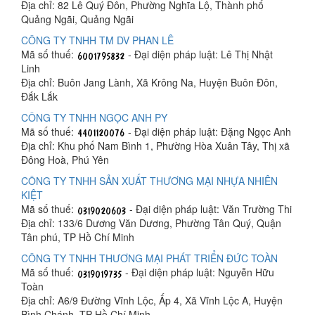
Địa chỉ: 82 Lê Quý Đôn, Phường Nghĩa Lộ, Thành phố
Quảng Ngãi, Quảng Ngãi
CÔNG TY TNHH TM DV PHAN LÊ
Mã số thuế:
- Đại diện pháp luật: Lê Thị Nhật
Linh
Địa chỉ: Buôn Jang Lành, Xã Krông Na, Huyện Buôn Đôn,
Đắk Lắk
CÔNG TY TNHH NGỌC ANH PY
Mã số thuế:
- Đại diện pháp luật: Đặng Ngọc Anh
Địa chỉ: Khu phố Nam Bình 1, Phường Hòa Xuân Tây, Thị xã
Đông Hoà, Phú Yên
CÔNG TY TNHH SẢN XUẤT THƯƠNG MẠI NHỰA NHIÊN
KIỆT
Mã số thuế:
- Đại diện pháp luật: Văn Trường Thi
Địa chỉ: 133/6 Dương Văn Dương, Phường Tân Quý, Quận
Tân phú, TP Hồ Chí Minh
CÔNG TY TNHH THƯƠNG MẠI PHÁT TRIỂN ĐỨC TOÀN
Mã số thuế:
- Đại diện pháp luật: Nguyễn Hữu
Toàn
Địa chỉ: A6/9 Đường Vĩnh Lộc, Ấp 4, Xã Vĩnh Lộc A, Huyện
Bình Chánh, TP Hồ Chí Minh