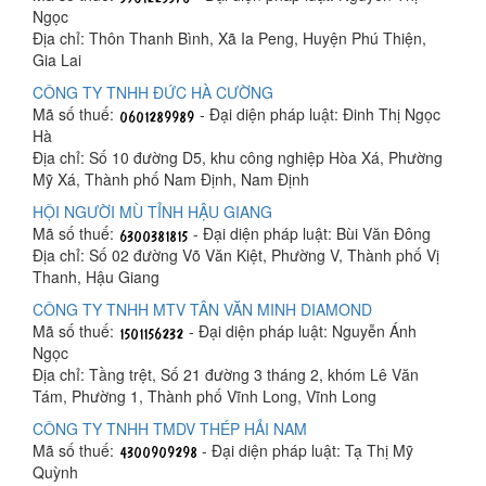
Ngọc
Địa chỉ: Thôn Thanh Bình, Xã Ia Peng, Huyện Phú Thiện,
Gia Lai
CÔNG TY TNHH ĐỨC HÀ CƯỜNG
Mã số thuế:
- Đại diện pháp luật: Đinh Thị Ngọc
Hà
Địa chỉ: Số 10 đường D5, khu công nghiệp Hòa Xá, Phường
Mỹ Xá, Thành phố Nam Định, Nam Định
HỘI NGƯỜI MÙ TỈNH HẬU GIANG
Mã số thuế:
- Đại diện pháp luật: Bùi Văn Đông
Địa chỉ: Số 02 đường Võ Văn Kiệt, Phường V, Thành phố Vị
Thanh, Hậu Giang
CÔNG TY TNHH MTV TÂN VĂN MINH DIAMOND
Mã số thuế:
- Đại diện pháp luật: Nguyễn Ánh
Ngọc
Địa chỉ: Tầng trệt, Số 21 đường 3 tháng 2, khóm Lê Văn
Tám, Phường 1, Thành phố Vĩnh Long, Vĩnh Long
CÔNG TY TNHH TMDV THÉP HẢI NAM
Mã số thuế:
- Đại diện pháp luật: Tạ Thị Mỹ
Quỳnh