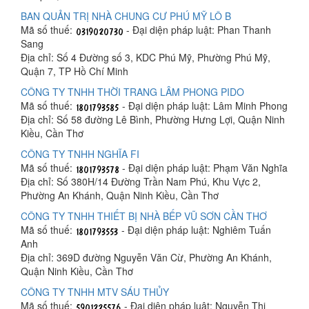
BAN QUẢN TRỊ NHÀ CHUNG CƯ PHÚ MỸ LÔ B
Mã số thuế:
- Đại diện pháp luật: Phan Thanh
Sang
Địa chỉ: Số 4 Đường số 3, KDC Phú Mỹ, Phường Phú Mỹ,
Quận 7, TP Hồ Chí Minh
CÔNG TY TNHH THỜI TRANG LÂM PHONG PIDO
Mã số thuế:
- Đại diện pháp luật: Lâm Minh Phong
Địa chỉ: Số 58 đường Lê Bình, Phường Hưng Lợi, Quận Ninh
Kiều, Cần Thơ
CÔNG TY TNHH NGHĨA FI
Mã số thuế:
- Đại diện pháp luật: Phạm Văn Nghĩa
Địa chỉ: Số 380H/14 Đường Trần Nam Phú, Khu Vực 2,
Phường An Khánh, Quận Ninh Kiều, Cần Thơ
CÔNG TY TNHH THIẾT BỊ NHÀ BẾP VŨ SƠN CẦN THƠ
Mã số thuế:
- Đại diện pháp luật: Nghiêm Tuấn
Anh
Địa chỉ: 369D đường Nguyễn Văn Cừ, Phường An Khánh,
Quận Ninh Kiều, Cần Thơ
CÔNG TY TNHH MTV SÁU THỦY
Mã số thuế:
- Đại diện pháp luật: Nguyễn Thị