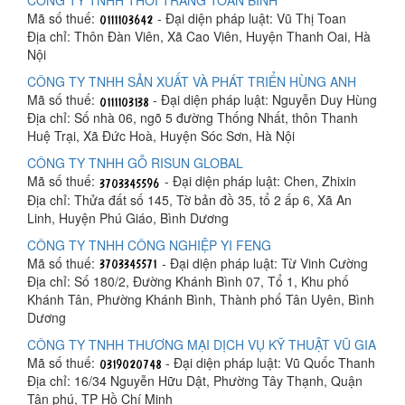
CÔNG TY TNHH THỜI TRANG TOAN BÌNH
Mã số thuế:
- Đại diện pháp luật: Vũ Thị Toan
Địa chỉ: Thôn Đàn Viên, Xã Cao Viên, Huyện Thanh Oai, Hà
Nội
CÔNG TY TNHH SẢN XUẤT VÀ PHÁT TRIỂN HÙNG ANH
Mã số thuế:
- Đại diện pháp luật: Nguyễn Duy Hùng
Địa chỉ: Số nhà 06, ngõ 5 đường Thống Nhất, thôn Thanh
Huệ Trại, Xã Đức Hoà, Huyện Sóc Sơn, Hà Nội
CÔNG TY TNHH GỖ RISUN GLOBAL
Mã số thuế:
- Đại diện pháp luật: Chen, Zhixin
Địa chỉ: Thửa đất số 145, Tờ bản đồ 35, tổ 2 ấp 6, Xã An
Linh, Huyện Phú Giáo, Bình Dương
CÔNG TY TNHH CÔNG NGHIỆP YI FENG
Mã số thuế:
- Đại diện pháp luật: Từ Vinh Cường
Địa chỉ: Số 180/2, Đường Khánh Bình 07, Tổ 1, Khu phố
Khánh Tân, Phường Khánh Bình, Thành phố Tân Uyên, Bình
Dương
CÔNG TY TNHH THƯƠNG MẠI DỊCH VỤ KỸ THUẬT VŨ GIA
Mã số thuế:
- Đại diện pháp luật: Vũ Quốc Thanh
Địa chỉ: 16/34 Nguyễn Hữu Dật, Phường Tây Thạnh, Quận
Tân phú, TP Hồ Chí Minh