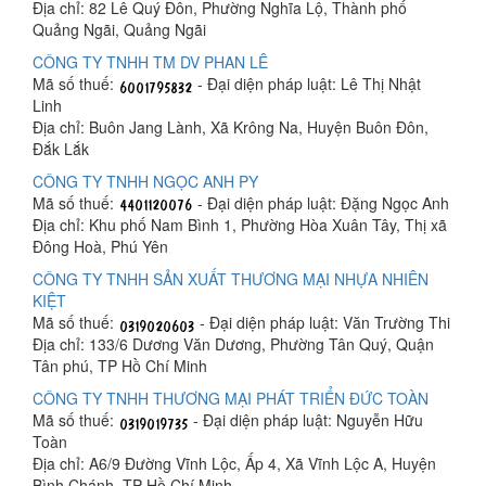
Địa chỉ: 82 Lê Quý Đôn, Phường Nghĩa Lộ, Thành phố
Quảng Ngãi, Quảng Ngãi
CÔNG TY TNHH TM DV PHAN LÊ
Mã số thuế:
- Đại diện pháp luật: Lê Thị Nhật
Linh
Địa chỉ: Buôn Jang Lành, Xã Krông Na, Huyện Buôn Đôn,
Đắk Lắk
CÔNG TY TNHH NGỌC ANH PY
Mã số thuế:
- Đại diện pháp luật: Đặng Ngọc Anh
Địa chỉ: Khu phố Nam Bình 1, Phường Hòa Xuân Tây, Thị xã
Đông Hoà, Phú Yên
CÔNG TY TNHH SẢN XUẤT THƯƠNG MẠI NHỰA NHIÊN
KIỆT
Mã số thuế:
- Đại diện pháp luật: Văn Trường Thi
Địa chỉ: 133/6 Dương Văn Dương, Phường Tân Quý, Quận
Tân phú, TP Hồ Chí Minh
CÔNG TY TNHH THƯƠNG MẠI PHÁT TRIỂN ĐỨC TOÀN
Mã số thuế:
- Đại diện pháp luật: Nguyễn Hữu
Toàn
Địa chỉ: A6/9 Đường Vĩnh Lộc, Ấp 4, Xã Vĩnh Lộc A, Huyện
Bình Chánh, TP Hồ Chí Minh