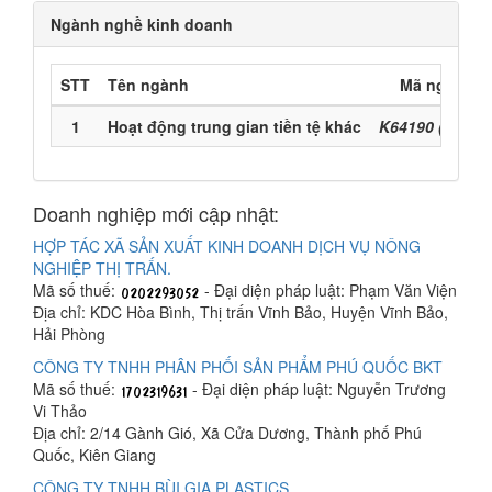
Ngành nghề kinh doanh
STT
Tên ngành
Mã ngành
1
Hoạt động trung gian tiền tệ khác
K64190 (Chính
Doanh nghiệp mới cập nhật:
HỢP TÁC XÃ SẢN XUẤT KINH DOANH DỊCH VỤ NÔNG
NGHIỆP THỊ TRẤN.
Mã số thuế:
- Đại diện pháp luật: Phạm Văn Viện
Địa chỉ: KDC Hòa Bình, Thị trấn Vĩnh Bảo, Huyện Vĩnh Bảo,
Hải Phòng
CÔNG TY TNHH PHÂN PHỐI SẢN PHẨM PHÚ QUỐC BKT
Mã số thuế:
- Đại diện pháp luật: Nguyễn Trương
Vi Thảo
Địa chỉ: 2/14 Gành Gió, Xã Cửa Dương, Thành phố Phú
Quốc, Kiên Giang
CÔNG TY TNHH BÙI GIA PLASTICS