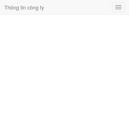
Thông tin công ty
Toggl
navig