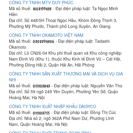
CÔNG TY TNHH MTV DUY PHÚC
Mã số thuế:
- Đại diện pháp luật: Tạ Ngọc Minh
Hiền
Địa chỉ: Số 448/5H Thoại Ngọc Hầu, Khóm Đông Thịnh 3,
Phường Mỹ Phước, Thành phố Long Xuyên, An Giang
CÔNG TY TNHH OKAMOTO VIỆT NAM
Mã số thuế:
- Đại diện pháp luật: Tadashi
Okamoto
Địa chỉ: Lô CN26-04 Khu phi thuế quan và Khu công nghiệp
Nam Đình Vũ (Khu 1), thuộc Khu Kinh tế Đình Vũ – Cát Hải,
Phường Đông Hải 2, Quận Hải An, Hải Phòng
CÔNG TY TNHH SẢN XUẤT THƯƠNG MẠI VÀ DỊCH VỤ GIA
NHI
Mã số thuế:
- Đại diện pháp luật: Nguyễn Văn Thọ
Địa chỉ: Số 59 ngõ 249 Yên Duyên, Phường Yên Sở, Quận
Hoàng Mai, Hà Nội
CÔNG TY TNHH XUẤT NHẬP KHẨU DAISYCO
Mã số thuế:
- Đại diện pháp luật: Đồng Thị Cúc
Địa chỉ: Nhà số 2, ngõ 362A Phố Nam Dư, Phường Lĩnh
Nam, Quận Hoàng Mai, Hà Nội