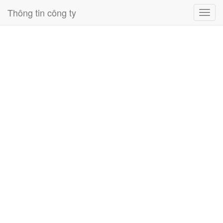
Thông tin công ty
Toggl
navig