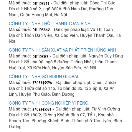
Mã số thuế:
- Đại diện pháp luật: Đồng Thị Cúc
Địa chỉ: Nhà số 2, ngõ 362A Phố Nam Dư, Phường Lĩnh
Nam, Quận Hoàng Mai, Hà Nội
CÔNG TY TNHH THỜI TRANG TOAN BÌNH
Mã số thuế:
- Đại diện pháp luật: Vũ Thị Toan
Địa chỉ: Thôn Đàn Viên, Xã Cao Viên, Huyện Thanh Oai, Hà
Nội
CÔNG TY TNHH SẢN XUẤT VÀ PHÁT TRIỂN HÙNG ANH
Mã số thuế:
- Đại diện pháp luật: Nguyễn Duy Hùng
Địa chỉ: Số nhà 06, ngõ 5 đường Thống Nhất, thôn Thanh
Huệ Trại, Xã Đức Hoà, Huyện Sóc Sơn, Hà Nội
CÔNG TY TNHH GỖ RISUN GLOBAL
Mã số thuế:
- Đại diện pháp luật: Chen, Zhixin
Địa chỉ: Thửa đất số 145, Tờ bản đồ 35, tổ 2 ấp 6, Xã An
Linh, Huyện Phú Giáo, Bình Dương
CÔNG TY TNHH CÔNG NGHIỆP YI FENG
Mã số thuế:
- Đại diện pháp luật: Từ Vinh Cường
Địa chỉ: Số 180/2, Đường Khánh Bình 07, Tổ 1, Khu phố
Khánh Tân, Phường Khánh Bình, Thành phố Tân Uyên, Bình
Dương