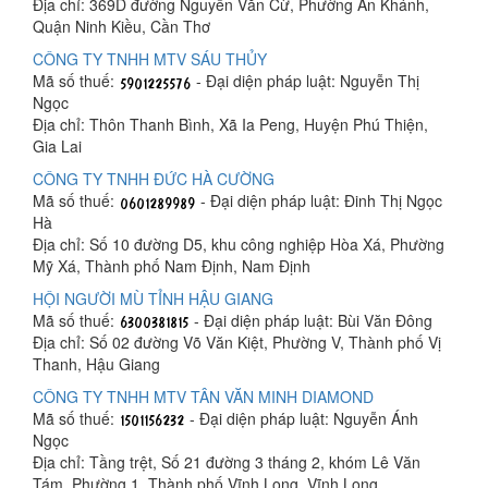
Địa chỉ: 369D đường Nguyễn Văn Cừ, Phường An Khánh,
Quận Ninh Kiều, Cần Thơ
CÔNG TY TNHH MTV SÁU THỦY
Mã số thuế:
- Đại diện pháp luật: Nguyễn Thị
Ngọc
Địa chỉ: Thôn Thanh Bình, Xã Ia Peng, Huyện Phú Thiện,
Gia Lai
CÔNG TY TNHH ĐỨC HÀ CƯỜNG
Mã số thuế:
- Đại diện pháp luật: Đinh Thị Ngọc
Hà
Địa chỉ: Số 10 đường D5, khu công nghiệp Hòa Xá, Phường
Mỹ Xá, Thành phố Nam Định, Nam Định
HỘI NGƯỜI MÙ TỈNH HẬU GIANG
Mã số thuế:
- Đại diện pháp luật: Bùi Văn Đông
Địa chỉ: Số 02 đường Võ Văn Kiệt, Phường V, Thành phố Vị
Thanh, Hậu Giang
CÔNG TY TNHH MTV TÂN VĂN MINH DIAMOND
Mã số thuế:
- Đại diện pháp luật: Nguyễn Ánh
Ngọc
Địa chỉ: Tầng trệt, Số 21 đường 3 tháng 2, khóm Lê Văn
Tám, Phường 1, Thành phố Vĩnh Long, Vĩnh Long