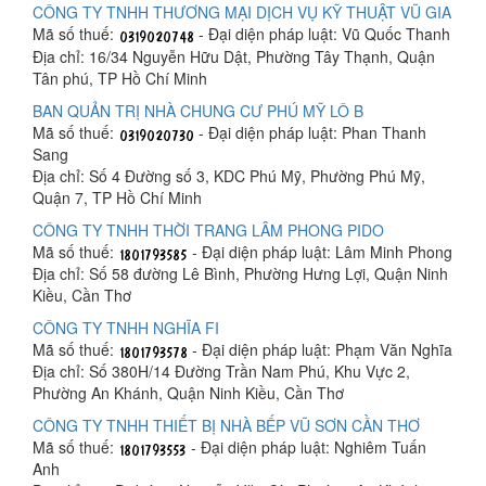
CÔNG TY TNHH THƯƠNG MẠI DỊCH VỤ KỸ THUẬT VŨ GIA
Mã số thuế:
- Đại diện pháp luật: Vũ Quốc Thanh
Địa chỉ: 16/34 Nguyễn Hữu Dật, Phường Tây Thạnh, Quận
Tân phú, TP Hồ Chí Minh
BAN QUẢN TRỊ NHÀ CHUNG CƯ PHÚ MỸ LÔ B
Mã số thuế:
- Đại diện pháp luật: Phan Thanh
Sang
Địa chỉ: Số 4 Đường số 3, KDC Phú Mỹ, Phường Phú Mỹ,
Quận 7, TP Hồ Chí Minh
CÔNG TY TNHH THỜI TRANG LÂM PHONG PIDO
Mã số thuế:
- Đại diện pháp luật: Lâm Minh Phong
Địa chỉ: Số 58 đường Lê Bình, Phường Hưng Lợi, Quận Ninh
Kiều, Cần Thơ
CÔNG TY TNHH NGHĨA FI
Mã số thuế:
- Đại diện pháp luật: Phạm Văn Nghĩa
Địa chỉ: Số 380H/14 Đường Trần Nam Phú, Khu Vực 2,
Phường An Khánh, Quận Ninh Kiều, Cần Thơ
CÔNG TY TNHH THIẾT BỊ NHÀ BẾP VŨ SƠN CẦN THƠ
Mã số thuế:
- Đại diện pháp luật: Nghiêm Tuấn
Anh