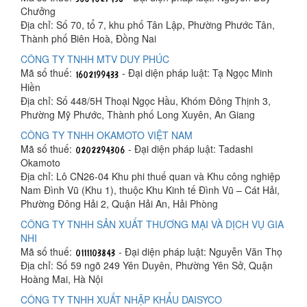
Chưởng
Địa chỉ: Số 70, tổ 7, khu phố Tân Lập, Phường Phước Tân,
Thành phố Biên Hoà, Đồng Nai
CÔNG TY TNHH MTV DUY PHÚC
Mã số thuế:
- Đại diện pháp luật: Tạ Ngọc Minh
Hiền
Địa chỉ: Số 448/5H Thoại Ngọc Hầu, Khóm Đông Thịnh 3,
Phường Mỹ Phước, Thành phố Long Xuyên, An Giang
CÔNG TY TNHH OKAMOTO VIỆT NAM
Mã số thuế:
- Đại diện pháp luật: Tadashi
Okamoto
Địa chỉ: Lô CN26-04 Khu phi thuế quan và Khu công nghiệp
Nam Đình Vũ (Khu 1), thuộc Khu Kinh tế Đình Vũ – Cát Hải,
Phường Đông Hải 2, Quận Hải An, Hải Phòng
CÔNG TY TNHH SẢN XUẤT THƯƠNG MẠI VÀ DỊCH VỤ GIA
NHI
Mã số thuế:
- Đại diện pháp luật: Nguyễn Văn Thọ
Địa chỉ: Số 59 ngõ 249 Yên Duyên, Phường Yên Sở, Quận
Hoàng Mai, Hà Nội
CÔNG TY TNHH XUẤT NHẬP KHẨU DAISYCO