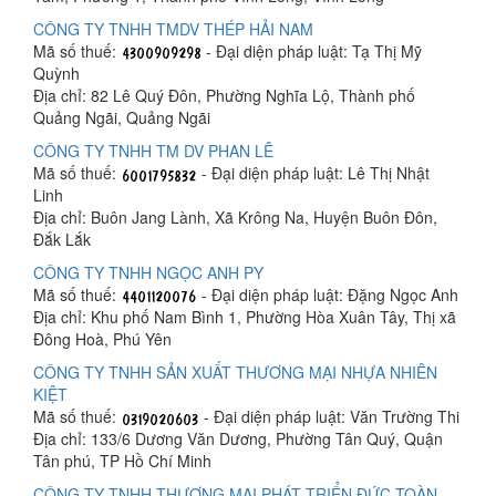
CÔNG TY TNHH TMDV THÉP HẢI NAM
Mã số thuế:
- Đại diện pháp luật: Tạ Thị Mỹ
Quỳnh
Địa chỉ: 82 Lê Quý Đôn, Phường Nghĩa Lộ, Thành phố
Quảng Ngãi, Quảng Ngãi
CÔNG TY TNHH TM DV PHAN LÊ
Mã số thuế:
- Đại diện pháp luật: Lê Thị Nhật
Linh
Địa chỉ: Buôn Jang Lành, Xã Krông Na, Huyện Buôn Đôn,
Đắk Lắk
CÔNG TY TNHH NGỌC ANH PY
Mã số thuế:
- Đại diện pháp luật: Đặng Ngọc Anh
Địa chỉ: Khu phố Nam Bình 1, Phường Hòa Xuân Tây, Thị xã
Đông Hoà, Phú Yên
CÔNG TY TNHH SẢN XUẤT THƯƠNG MẠI NHỰA NHIÊN
KIỆT
Mã số thuế:
- Đại diện pháp luật: Văn Trường Thi
Địa chỉ: 133/6 Dương Văn Dương, Phường Tân Quý, Quận
Tân phú, TP Hồ Chí Minh
CÔNG TY TNHH THƯƠNG MẠI PHÁT TRIỂN ĐỨC TOÀN