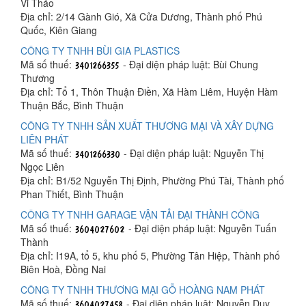
Vi Thảo
Địa chỉ: 2/14 Gành Gió, Xã Cửa Dương, Thành phố Phú
Quốc, Kiên Giang
CÔNG TY TNHH BÙI GIA PLASTICS
Mã số thuế:
- Đại diện pháp luật: Bùi Chung
Thương
Địa chỉ: Tổ 1, Thôn Thuận Điền, Xã Hàm Liêm, Huyện Hàm
Thuận Bắc, Bình Thuận
CÔNG TY TNHH SẢN XUẤT THƯƠNG MẠI VÀ XÂY DỰNG
LIÊN PHÁT
Mã số thuế:
- Đại diện pháp luật: Nguyễn Thị
Ngọc Liên
Địa chỉ: B1/52 Nguyễn Thị Định, Phường Phú Tài, Thành phố
Phan Thiết, Bình Thuận
CÔNG TY TNHH GARAGE VẬN TẢI ĐẠI THÀNH CÔNG
Mã số thuế:
- Đại diện pháp luật: Nguyễn Tuấn
Thành
Địa chỉ: I19A, tổ 5, khu phố 5, Phường Tân Hiệp, Thành phố
Biên Hoà, Đồng Nai
CÔNG TY TNHH THƯƠNG MẠI GỖ HOÀNG NAM PHÁT
Mã số thuế:
- Đại diện pháp luật: Nguyễn Duy