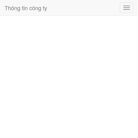
Thông tin công ty
Toggl
navig