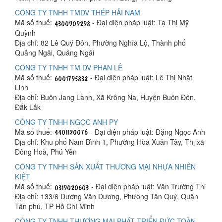
CÔNG TY TNHH TMDV THÉP HẢI NAM
Mã số thuế:
- Đại diện pháp luật: Tạ Thị Mỹ
Quỳnh
Địa chỉ: 82 Lê Quý Đôn, Phường Nghĩa Lộ, Thành phố
Quảng Ngãi, Quảng Ngãi
CÔNG TY TNHH TM DV PHAN LÊ
Mã số thuế:
- Đại diện pháp luật: Lê Thị Nhật
Linh
Địa chỉ: Buôn Jang Lành, Xã Krông Na, Huyện Buôn Đôn,
Đắk Lắk
CÔNG TY TNHH NGỌC ANH PY
Mã số thuế:
- Đại diện pháp luật: Đặng Ngọc Anh
Địa chỉ: Khu phố Nam Bình 1, Phường Hòa Xuân Tây, Thị xã
Đông Hoà, Phú Yên
CÔNG TY TNHH SẢN XUẤT THƯƠNG MẠI NHỰA NHIÊN
KIỆT
Mã số thuế:
- Đại diện pháp luật: Văn Trường Thi
Địa chỉ: 133/6 Dương Văn Dương, Phường Tân Quý, Quận
Tân phú, TP Hồ Chí Minh
CÔNG TY TNHH THƯƠNG MẠI PHÁT TRIỂN ĐỨC TOÀN