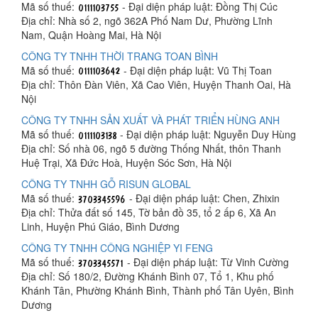
Mã số thuế:
- Đại diện pháp luật: Đồng Thị Cúc
Địa chỉ: Nhà số 2, ngõ 362A Phố Nam Dư, Phường Lĩnh
Nam, Quận Hoàng Mai, Hà Nội
CÔNG TY TNHH THỜI TRANG TOAN BÌNH
Mã số thuế:
- Đại diện pháp luật: Vũ Thị Toan
Địa chỉ: Thôn Đàn Viên, Xã Cao Viên, Huyện Thanh Oai, Hà
Nội
CÔNG TY TNHH SẢN XUẤT VÀ PHÁT TRIỂN HÙNG ANH
Mã số thuế:
- Đại diện pháp luật: Nguyễn Duy Hùng
Địa chỉ: Số nhà 06, ngõ 5 đường Thống Nhất, thôn Thanh
Huệ Trại, Xã Đức Hoà, Huyện Sóc Sơn, Hà Nội
CÔNG TY TNHH GỖ RISUN GLOBAL
Mã số thuế:
- Đại diện pháp luật: Chen, Zhixin
Địa chỉ: Thửa đất số 145, Tờ bản đồ 35, tổ 2 ấp 6, Xã An
Linh, Huyện Phú Giáo, Bình Dương
CÔNG TY TNHH CÔNG NGHIỆP YI FENG
Mã số thuế:
- Đại diện pháp luật: Từ Vinh Cường
Địa chỉ: Số 180/2, Đường Khánh Bình 07, Tổ 1, Khu phố
Khánh Tân, Phường Khánh Bình, Thành phố Tân Uyên, Bình
Dương