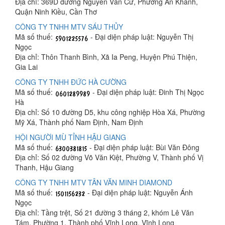
Địa chỉ: 369D đường Nguyễn Văn Cừ, Phường An Khánh,
Quận Ninh Kiều, Cần Thơ
CÔNG TY TNHH MTV SÁU THỦY
Mã số thuế:
- Đại diện pháp luật: Nguyễn Thị
Ngọc
Địa chỉ: Thôn Thanh Bình, Xã Ia Peng, Huyện Phú Thiện,
Gia Lai
CÔNG TY TNHH ĐỨC HÀ CƯỜNG
Mã số thuế:
- Đại diện pháp luật: Đinh Thị Ngọc
Hà
Địa chỉ: Số 10 đường D5, khu công nghiệp Hòa Xá, Phường
Mỹ Xá, Thành phố Nam Định, Nam Định
HỘI NGƯỜI MÙ TỈNH HẬU GIANG
Mã số thuế:
- Đại diện pháp luật: Bùi Văn Đông
Địa chỉ: Số 02 đường Võ Văn Kiệt, Phường V, Thành phố Vị
Thanh, Hậu Giang
CÔNG TY TNHH MTV TÂN VĂN MINH DIAMOND
Mã số thuế:
- Đại diện pháp luật: Nguyễn Ánh
Ngọc
Địa chỉ: Tầng trệt, Số 21 đường 3 tháng 2, khóm Lê Văn
Tám, Phường 1, Thành phố Vĩnh Long, Vĩnh Long