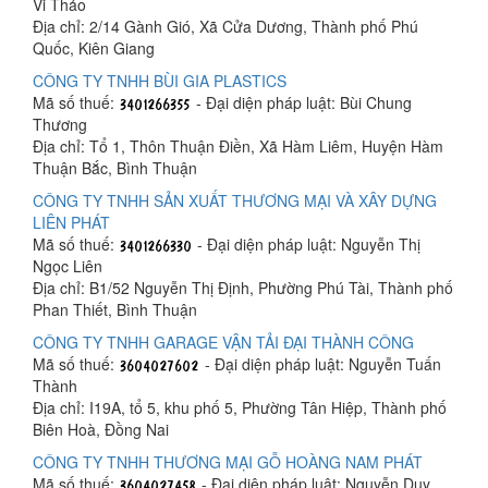
Vi Thảo
Địa chỉ: 2/14 Gành Gió, Xã Cửa Dương, Thành phố Phú
Quốc, Kiên Giang
CÔNG TY TNHH BÙI GIA PLASTICS
Mã số thuế:
- Đại diện pháp luật: Bùi Chung
Thương
Địa chỉ: Tổ 1, Thôn Thuận Điền, Xã Hàm Liêm, Huyện Hàm
Thuận Bắc, Bình Thuận
CÔNG TY TNHH SẢN XUẤT THƯƠNG MẠI VÀ XÂY DỰNG
LIÊN PHÁT
Mã số thuế:
- Đại diện pháp luật: Nguyễn Thị
Ngọc Liên
Địa chỉ: B1/52 Nguyễn Thị Định, Phường Phú Tài, Thành phố
Phan Thiết, Bình Thuận
CÔNG TY TNHH GARAGE VẬN TẢI ĐẠI THÀNH CÔNG
Mã số thuế:
- Đại diện pháp luật: Nguyễn Tuấn
Thành
Địa chỉ: I19A, tổ 5, khu phố 5, Phường Tân Hiệp, Thành phố
Biên Hoà, Đồng Nai
CÔNG TY TNHH THƯƠNG MẠI GỖ HOÀNG NAM PHÁT
Mã số thuế:
- Đại diện pháp luật: Nguyễn Duy