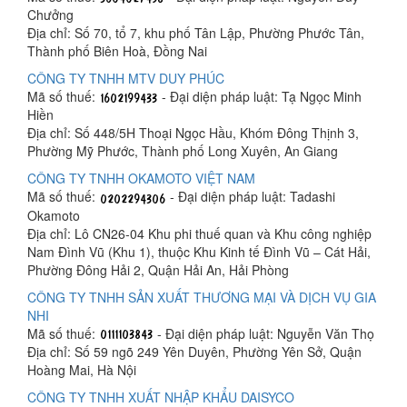
Chưởng
Địa chỉ: Số 70, tổ 7, khu phố Tân Lập, Phường Phước Tân,
Thành phố Biên Hoà, Đồng Nai
CÔNG TY TNHH MTV DUY PHÚC
Mã số thuế:
- Đại diện pháp luật: Tạ Ngọc Minh
Hiền
Địa chỉ: Số 448/5H Thoại Ngọc Hầu, Khóm Đông Thịnh 3,
Phường Mỹ Phước, Thành phố Long Xuyên, An Giang
CÔNG TY TNHH OKAMOTO VIỆT NAM
Mã số thuế:
- Đại diện pháp luật: Tadashi
Okamoto
Địa chỉ: Lô CN26-04 Khu phi thuế quan và Khu công nghiệp
Nam Đình Vũ (Khu 1), thuộc Khu Kinh tế Đình Vũ – Cát Hải,
Phường Đông Hải 2, Quận Hải An, Hải Phòng
CÔNG TY TNHH SẢN XUẤT THƯƠNG MẠI VÀ DỊCH VỤ GIA
NHI
Mã số thuế:
- Đại diện pháp luật: Nguyễn Văn Thọ
Địa chỉ: Số 59 ngõ 249 Yên Duyên, Phường Yên Sở, Quận
Hoàng Mai, Hà Nội
CÔNG TY TNHH XUẤT NHẬP KHẨU DAISYCO