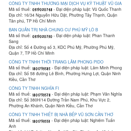
CÔNG TY TNHH THƯƠNG MẠI DỊCH VỤ KỸ THUẬT VŨ GIA
Mã số thuế:
- Đại diện pháp luật: Vũ Quốc Thanh
Địa chỉ: 16/34 Nguyễn Hữu Dật, Phường Tây Thạnh, Quận
Tân phú, TP Hồ Chí Minh
BAN QUẢN TRỊ NHÀ CHUNG CƯ PHÚ MỸ LÔ B
Mã số thuế:
- Đại diện pháp luật: Phan Thanh
Sang
Địa chỉ: Số 4 Đường số 3, KDC Phú Mỹ, Phường Phú Mỹ,
Quận 7, TP Hồ Chí Minh
CÔNG TY TNHH THỜI TRANG LÂM PHONG PIDO
Mã số thuế:
- Đại diện pháp luật: Lâm Minh Phong
Địa chỉ: Số 58 đường Lê Bình, Phường Hưng Lợi, Quận Ninh
Kiều, Cần Thơ
CÔNG TY TNHH NGHĨA FI
Mã số thuế:
- Đại diện pháp luật: Phạm Văn Nghĩa
Địa chỉ: Số 380H/14 Đường Trần Nam Phú, Khu Vực 2,
Phường An Khánh, Quận Ninh Kiều, Cần Thơ
CÔNG TY TNHH THIẾT BỊ NHÀ BẾP VŨ SƠN CẦN THƠ
Mã số thuế:
- Đại diện pháp luật: Nghiêm Tuấn
Anh