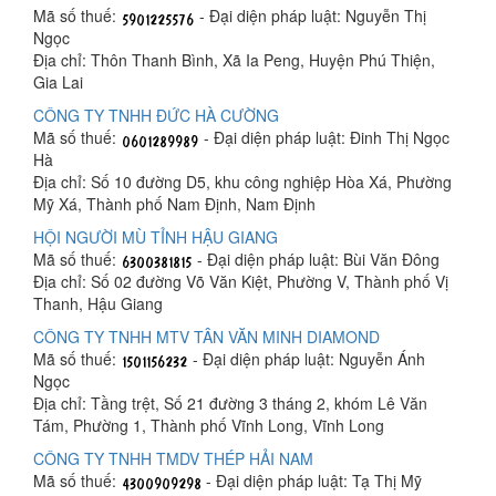
Mã số thuế:
- Đại diện pháp luật: Nguyễn Thị
Ngọc
Địa chỉ: Thôn Thanh Bình, Xã Ia Peng, Huyện Phú Thiện,
Gia Lai
CÔNG TY TNHH ĐỨC HÀ CƯỜNG
Mã số thuế:
- Đại diện pháp luật: Đinh Thị Ngọc
Hà
Địa chỉ: Số 10 đường D5, khu công nghiệp Hòa Xá, Phường
Mỹ Xá, Thành phố Nam Định, Nam Định
HỘI NGƯỜI MÙ TỈNH HẬU GIANG
Mã số thuế:
- Đại diện pháp luật: Bùi Văn Đông
Địa chỉ: Số 02 đường Võ Văn Kiệt, Phường V, Thành phố Vị
Thanh, Hậu Giang
CÔNG TY TNHH MTV TÂN VĂN MINH DIAMOND
Mã số thuế:
- Đại diện pháp luật: Nguyễn Ánh
Ngọc
Địa chỉ: Tầng trệt, Số 21 đường 3 tháng 2, khóm Lê Văn
Tám, Phường 1, Thành phố Vĩnh Long, Vĩnh Long
CÔNG TY TNHH TMDV THÉP HẢI NAM
Mã số thuế:
- Đại diện pháp luật: Tạ Thị Mỹ