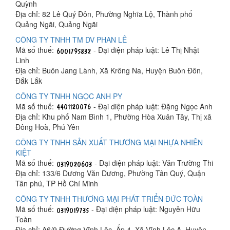
Quỳnh
Địa chỉ: 82 Lê Quý Đôn, Phường Nghĩa Lộ, Thành phố
Quảng Ngãi, Quảng Ngãi
CÔNG TY TNHH TM DV PHAN LÊ
Mã số thuế:
- Đại diện pháp luật: Lê Thị Nhật
Linh
Địa chỉ: Buôn Jang Lành, Xã Krông Na, Huyện Buôn Đôn,
Đắk Lắk
CÔNG TY TNHH NGỌC ANH PY
Mã số thuế:
- Đại diện pháp luật: Đặng Ngọc Anh
Địa chỉ: Khu phố Nam Bình 1, Phường Hòa Xuân Tây, Thị xã
Đông Hoà, Phú Yên
CÔNG TY TNHH SẢN XUẤT THƯƠNG MẠI NHỰA NHIÊN
KIỆT
Mã số thuế:
- Đại diện pháp luật: Văn Trường Thi
Địa chỉ: 133/6 Dương Văn Dương, Phường Tân Quý, Quận
Tân phú, TP Hồ Chí Minh
CÔNG TY TNHH THƯƠNG MẠI PHÁT TRIỂN ĐỨC TOÀN
Mã số thuế:
- Đại diện pháp luật: Nguyễn Hữu
Toàn
Địa chỉ: A6/9 Đường Vĩnh Lộc, Ấp 4, Xã Vĩnh Lộc A, Huyện