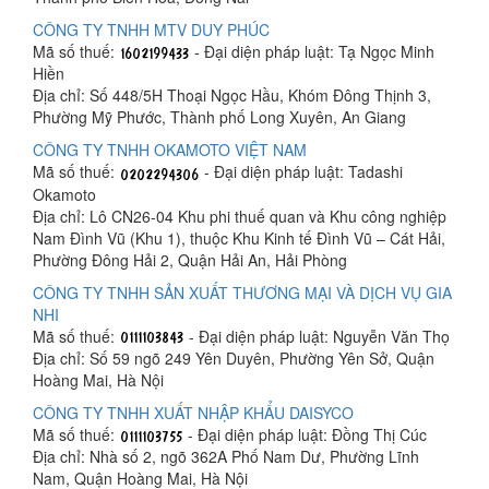
CÔNG TY TNHH MTV DUY PHÚC
Mã số thuế:
- Đại diện pháp luật: Tạ Ngọc Minh
Hiền
Địa chỉ: Số 448/5H Thoại Ngọc Hầu, Khóm Đông Thịnh 3,
Phường Mỹ Phước, Thành phố Long Xuyên, An Giang
CÔNG TY TNHH OKAMOTO VIỆT NAM
Mã số thuế:
- Đại diện pháp luật: Tadashi
Okamoto
Địa chỉ: Lô CN26-04 Khu phi thuế quan và Khu công nghiệp
Nam Đình Vũ (Khu 1), thuộc Khu Kinh tế Đình Vũ – Cát Hải,
Phường Đông Hải 2, Quận Hải An, Hải Phòng
CÔNG TY TNHH SẢN XUẤT THƯƠNG MẠI VÀ DỊCH VỤ GIA
NHI
Mã số thuế:
- Đại diện pháp luật: Nguyễn Văn Thọ
Địa chỉ: Số 59 ngõ 249 Yên Duyên, Phường Yên Sở, Quận
Hoàng Mai, Hà Nội
CÔNG TY TNHH XUẤT NHẬP KHẨU DAISYCO
Mã số thuế:
- Đại diện pháp luật: Đồng Thị Cúc
Địa chỉ: Nhà số 2, ngõ 362A Phố Nam Dư, Phường Lĩnh
Nam, Quận Hoàng Mai, Hà Nội