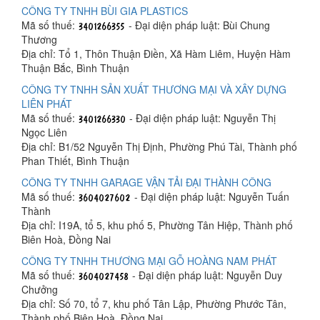
CÔNG TY TNHH BÙI GIA PLASTICS
Mã số thuế:
- Đại diện pháp luật: Bùi Chung
Thương
Địa chỉ: Tổ 1, Thôn Thuận Điền, Xã Hàm Liêm, Huyện Hàm
Thuận Bắc, Bình Thuận
CÔNG TY TNHH SẢN XUẤT THƯƠNG MẠI VÀ XÂY DỰNG
LIÊN PHÁT
Mã số thuế:
- Đại diện pháp luật: Nguyễn Thị
Ngọc Liên
Địa chỉ: B1/52 Nguyễn Thị Định, Phường Phú Tài, Thành phố
Phan Thiết, Bình Thuận
CÔNG TY TNHH GARAGE VẬN TẢI ĐẠI THÀNH CÔNG
Mã số thuế:
- Đại diện pháp luật: Nguyễn Tuấn
Thành
Địa chỉ: I19A, tổ 5, khu phố 5, Phường Tân Hiệp, Thành phố
Biên Hoà, Đồng Nai
CÔNG TY TNHH THƯƠNG MẠI GỖ HOÀNG NAM PHÁT
Mã số thuế:
- Đại diện pháp luật: Nguyễn Duy
Chưởng
Địa chỉ: Số 70, tổ 7, khu phố Tân Lập, Phường Phước Tân,
Thành phố Biên Hoà, Đồng Nai