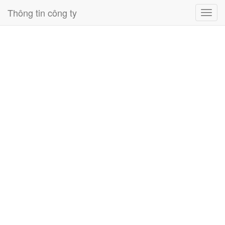
Thông tin công ty
Toggl
navig