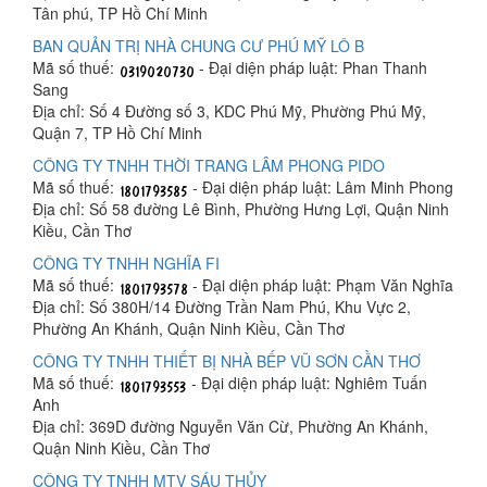
Tân phú, TP Hồ Chí Minh
BAN QUẢN TRỊ NHÀ CHUNG CƯ PHÚ MỸ LÔ B
Mã số thuế:
- Đại diện pháp luật: Phan Thanh
Sang
Địa chỉ: Số 4 Đường số 3, KDC Phú Mỹ, Phường Phú Mỹ,
Quận 7, TP Hồ Chí Minh
CÔNG TY TNHH THỜI TRANG LÂM PHONG PIDO
Mã số thuế:
- Đại diện pháp luật: Lâm Minh Phong
Địa chỉ: Số 58 đường Lê Bình, Phường Hưng Lợi, Quận Ninh
Kiều, Cần Thơ
CÔNG TY TNHH NGHĨA FI
Mã số thuế:
- Đại diện pháp luật: Phạm Văn Nghĩa
Địa chỉ: Số 380H/14 Đường Trần Nam Phú, Khu Vực 2,
Phường An Khánh, Quận Ninh Kiều, Cần Thơ
CÔNG TY TNHH THIẾT BỊ NHÀ BẾP VŨ SƠN CẦN THƠ
Mã số thuế:
- Đại diện pháp luật: Nghiêm Tuấn
Anh
Địa chỉ: 369D đường Nguyễn Văn Cừ, Phường An Khánh,
Quận Ninh Kiều, Cần Thơ
CÔNG TY TNHH MTV SÁU THỦY