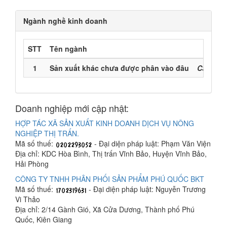
Ngành nghề kinh doanh
STT
Tên ngành
Mã n
1
Sản xuất khác chưa được phân vào đâu
C32900 
Doanh nghiệp mới cập nhật:
HỢP TÁC XÃ SẢN XUẤT KINH DOANH DỊCH VỤ NÔNG
NGHIỆP THỊ TRẤN.
Mã số thuế:
- Đại diện pháp luật: Phạm Văn Viện
Địa chỉ: KDC Hòa Bình, Thị trấn Vĩnh Bảo, Huyện Vĩnh Bảo,
Hải Phòng
CÔNG TY TNHH PHÂN PHỐI SẢN PHẨM PHÚ QUỐC BKT
Mã số thuế:
- Đại diện pháp luật: Nguyễn Trương
Vi Thảo
Địa chỉ: 2/14 Gành Gió, Xã Cửa Dương, Thành phố Phú
Quốc, Kiên Giang