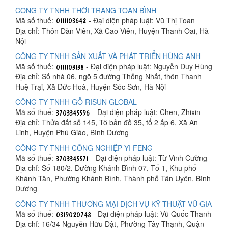
CÔNG TY TNHH THỜI TRANG TOAN BÌNH
Mã số thuế:
- Đại diện pháp luật: Vũ Thị Toan
Địa chỉ: Thôn Đàn Viên, Xã Cao Viên, Huyện Thanh Oai, Hà
Nội
CÔNG TY TNHH SẢN XUẤT VÀ PHÁT TRIỂN HÙNG ANH
Mã số thuế:
- Đại diện pháp luật: Nguyễn Duy Hùng
Địa chỉ: Số nhà 06, ngõ 5 đường Thống Nhất, thôn Thanh
Huệ Trại, Xã Đức Hoà, Huyện Sóc Sơn, Hà Nội
CÔNG TY TNHH GỖ RISUN GLOBAL
Mã số thuế:
- Đại diện pháp luật: Chen, Zhixin
Địa chỉ: Thửa đất số 145, Tờ bản đồ 35, tổ 2 ấp 6, Xã An
Linh, Huyện Phú Giáo, Bình Dương
CÔNG TY TNHH CÔNG NGHIỆP YI FENG
Mã số thuế:
- Đại diện pháp luật: Từ Vinh Cường
Địa chỉ: Số 180/2, Đường Khánh Bình 07, Tổ 1, Khu phố
Khánh Tân, Phường Khánh Bình, Thành phố Tân Uyên, Bình
Dương
CÔNG TY TNHH THƯƠNG MẠI DỊCH VỤ KỸ THUẬT VŨ GIA
Mã số thuế:
- Đại diện pháp luật: Vũ Quốc Thanh
Địa chỉ: 16/34 Nguyễn Hữu Dật, Phường Tây Thạnh, Quận