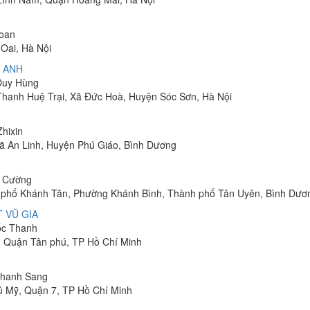
Toan
Oai, Hà Nội
 ANH
 Duy Hùng
 Thanh Huệ Trại, Xã Đức Hoà, Huyện Sóc Sơn, Hà Nội
Zhixin
 Xã An Linh, Huyện Phú Giáo, Bình Dương
h Cường
hu phố Khánh Tân, Phường Khánh Bình, Thành phố Tân Uyên, Bình Dươ
 VŨ GIA
uốc Thanh
, Quận Tân phú, TP Hồ Chí Minh
 Thanh Sang
ú Mỹ, Quận 7, TP Hồ Chí Minh