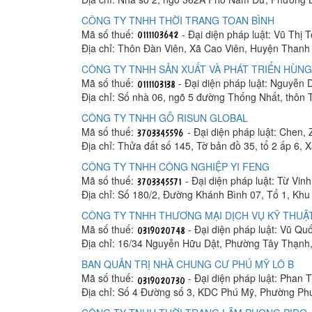
CÔNG TY TNHH THỜI TRANG TOAN BÌNH
Mã số thuế:
- Đại diện pháp luật: Vũ Thị 
Địa chỉ: Thôn Đàn Viên, Xã Cao Viên, Huyện Thanh 
CÔNG TY TNHH SẢN XUẤT VÀ PHÁT TRIỂN HÙNG
Mã số thuế:
- Đại diện pháp luật: Nguyễn
Địa chỉ: Số nhà 06, ngõ 5 đường Thống Nhất, thôn
CÔNG TY TNHH GỖ RISUN GLOBAL
Mã số thuế:
- Đại diện pháp luật: Chen, 
Địa chỉ: Thửa đất số 145, Tờ bản đồ 35, tổ 2 ấp 6,
CÔNG TY TNHH CÔNG NGHIỆP YI FENG
Mã số thuế:
- Đại diện pháp luật: Từ Vin
Địa chỉ: Số 180/2, Đường Khánh Bình 07, Tổ 1, K
CÔNG TY TNHH THƯƠNG MẠI DỊCH VỤ KỸ THUẬT
Mã số thuế:
- Đại diện pháp luật: Vũ Q
Địa chỉ: 16/34 Nguyễn Hữu Dật, Phường Tây Thạnh
BAN QUẢN TRỊ NHÀ CHUNG CƯ PHÚ MỸ LÔ B
Mã số thuế:
- Đại diện pháp luật: Phan
Địa chỉ: Số 4 Đường số 3, KDC Phú Mỹ, Phường Ph