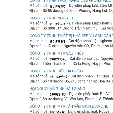
CÔNG TY TNHH THỜI TRANG LÂM PHONG PIDO
Mã số thuế:
- Đại diện pháp luật: Lâm M
Địa chỉ: Số 58 đường Lê Bình, Phường Hưng Lợi, Q
CÔNG TY TNHH NGHĨA FI
Mã số thuế:
- Đại diện pháp luật: Phạm 
Địa chỉ: Số 380H/14 Đường Trần Nam Phú, Khu Vực
CÔNG TY TNHH THIẾT BỊ NHÀ BẾP VŨ SƠN CẦN
Mã số thuế:
- Đại diện pháp luật: Nghiê
Địa chỉ: 369D đường Nguyễn Văn Cừ, Phường An K
CÔNG TY TNHH MTV SÁU THỦY
Mã số thuế:
- Đại diện pháp luật: Nguyễ
Địa chỉ: Thôn Thanh Bình, Xã Ia Peng, Huyện Phú T
CÔNG TY TNHH ĐỨC HÀ CƯỜNG
Mã số thuế:
- Đại diện pháp luật: Đinh 
Địa chỉ: Số 10 đường D5, khu công nghiệp Hòa Xá
HỘI NGƯỜI MÙ TỈNH HẬU GIANG
Mã số thuế:
- Đại diện pháp luật: Bùi Vă
Địa chỉ: Số 02 đường Võ Văn Kiệt, Phường V, Thàn
CÔNG TY TNHH MTV TÂN VĂN MINH DIAMOND
Mã số thuế:
- Đại diện pháp luật: Nguyễn