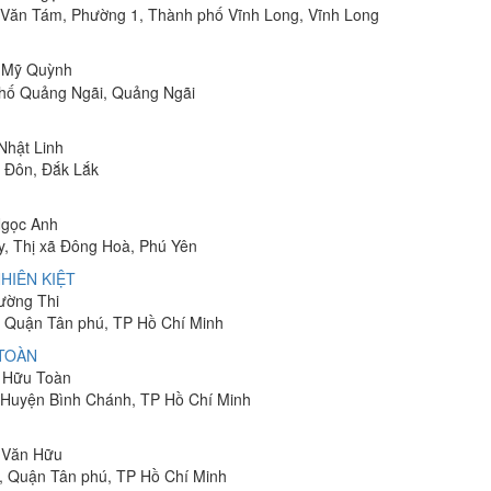
Lê Văn Tám, Phường 1, Thành phố Vĩnh Long, Vĩnh Long
ị Mỹ Quỳnh
phố Quảng Ngãi, Quảng Ngãi
 Nhật Linh
n Đôn, Đắk Lắk
Ngọc Anh
y, Thị xã Đông Hoà, Phú Yên
HIÊN KIỆT
rường Thi
 Quận Tân phú, TP Hồ Chí Minh
 TOÀN
n Hữu Toàn
, Huyện Bình Chánh, TP Hồ Chí Minh
n Văn Hữu
, Quận Tân phú, TP Hồ Chí Minh