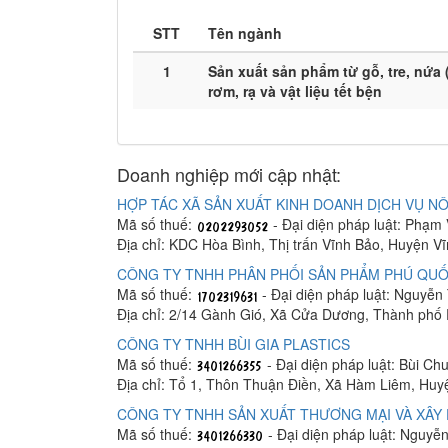
STT
Tên ngành
1
Sản xuất sản phẩm từ gỗ, tre, nứa 
rơm, rạ và vật liệu tết bện
Doanh nghiệp mới cập nhật:
HỢP TÁC XÃ SẢN XUẤT KINH DOANH DỊCH VỤ NÔ
Mã số thuế:
- Đại diện pháp luật: Phạm
Địa chỉ: KDC Hòa Bình, Thị trấn Vĩnh Bảo, Huyện V
CÔNG TY TNHH PHÂN PHỐI SẢN PHẨM PHÚ QUỐ
Mã số thuế:
- Đại diện pháp luật: Nguyễn
Địa chỉ: 2/14 Gành Gió, Xã Cửa Dương, Thành phố
CÔNG TY TNHH BÙI GIA PLASTICS
Mã số thuế:
- Đại diện pháp luật: Bùi C
Địa chỉ: Tổ 1, Thôn Thuận Điền, Xã Hàm Liêm, Hu
CÔNG TY TNHH SẢN XUẤT THƯƠNG MẠI VÀ XÂY 
Mã số thuế:
- Đại diện pháp luật: Nguyễ