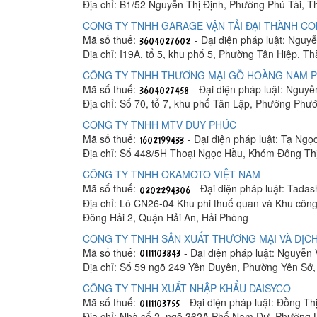
Địa chỉ: B1/52 Nguyễn Thị Định, Phường Phú Tài, 
CÔNG TY TNHH GARAGE VẬN TẢI ĐẠI THÀNH C
Mã số thuế:
- Đại diện pháp luật: Ngu
Địa chỉ: I19A, tổ 5, khu phố 5, Phường Tân Hiệp, T
CÔNG TY TNHH THƯƠNG MẠI GỖ HOÀNG NAM 
Mã số thuế:
- Đại diện pháp luật: Nguy
Địa chỉ: Số 70, tổ 7, khu phố Tân Lập, Phường Phư
CÔNG TY TNHH MTV DUY PHÚC
Mã số thuế:
- Đại diện pháp luật: Tạ Ngọ
Địa chỉ: Số 448/5H Thoại Ngọc Hầu, Khóm Đông Th
CÔNG TY TNHH OKAMOTO VIỆT NAM
Mã số thuế:
- Đại diện pháp luật: Tada
Địa chỉ: Lô CN26-04 Khu phi thuế quan và Khu công
Đông Hải 2, Quận Hải An, Hải Phòng
CÔNG TY TNHH SẢN XUẤT THƯƠNG MẠI VÀ DỊCH
Mã số thuế:
- Đại diện pháp luật: Nguyễn
Địa chỉ: Số 59 ngõ 249 Yên Duyên, Phường Yên Sở
CÔNG TY TNHH XUẤT NHẬP KHẨU DAISYCO
Mã số thuế:
- Đại diện pháp luật: Đồng Th
Địa chỉ: Nhà số 2, ngõ 362A Phố Nam Dư, Phường 