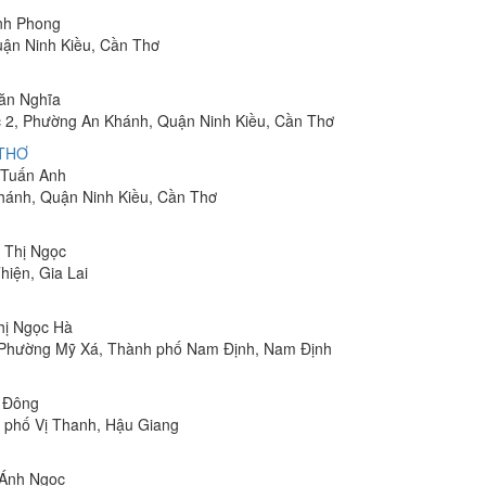
inh Phong
uận Ninh Kiều, Cần Thơ
Văn Nghĩa
 2, Phường An Khánh, Quận Ninh Kiều, Cần Thơ
 THƠ
m Tuấn Anh
hánh, Quận Ninh Kiều, Cần Thơ
n Thị Ngọc
hiện, Gia Lai
Thị Ngọc Hà
, Phường Mỹ Xá, Thành phố Nam Định, Nam Định
n Đông
h phố Vị Thanh, Hậu Giang
 Ánh Ngọc