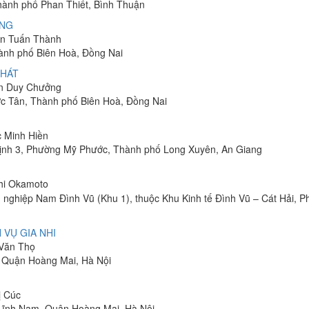
Thành phố Phan Thiết, Bình Thuận
ÔNG
yễn Tuấn Thành
hành phố Biên Hoà, Đồng Nai
PHÁT
ễn Duy Chưởng
ớc Tân, Thành phố Biên Hoà, Đồng Nai
c Minh Hiền
ịnh 3, Phường Mỹ Phước, Thành phố Long Xuyên, An Giang
shi Okamoto
 nghiệp Nam Đình Vũ (Khu 1), thuộc Khu Kinh tế Đình Vũ – Cát Hải, 
 VỤ GIA NHI
 Văn Thọ
, Quận Hoàng Mai, Hà Nội
ị Cúc
Lĩnh Nam, Quận Hoàng Mai, Hà Nội