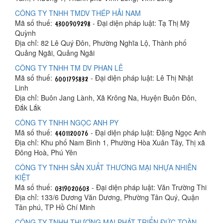
CÔNG TY TNHH TMDV THÉP HẢI NAM
Mã số thuế:
- Đại diện pháp luật: Tạ Thị Mỹ
Quỳnh
Địa chỉ: 82 Lê Quý Đôn, Phường Nghĩa Lộ, Thành phố
Quảng Ngãi, Quảng Ngãi
CÔNG TY TNHH TM DV PHAN LÊ
Mã số thuế:
- Đại diện pháp luật: Lê Thị Nhật
Linh
Địa chỉ: Buôn Jang Lành, Xã Krông Na, Huyện Buôn Đôn,
Đắk Lắk
CÔNG TY TNHH NGỌC ANH PY
Mã số thuế:
- Đại diện pháp luật: Đặng Ngọc Anh
Địa chỉ: Khu phố Nam Bình 1, Phường Hòa Xuân Tây, Thị xã
Đông Hoà, Phú Yên
CÔNG TY TNHH SẢN XUẤT THƯƠNG MẠI NHỰA NHIÊN
KIỆT
Mã số thuế:
- Đại diện pháp luật: Văn Trường Thi
Địa chỉ: 133/6 Dương Văn Dương, Phường Tân Quý, Quận
Tân phú, TP Hồ Chí Minh
CÔNG TY TNHH THƯƠNG MẠI PHÁT TRIỂN ĐỨC TOÀN