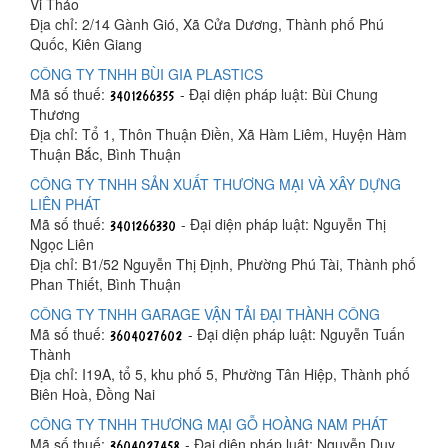
Vi Thảo
Địa chỉ: 2/14 Gành Gió, Xã Cửa Dương, Thành phố Phú
Quốc, Kiên Giang
CÔNG TY TNHH BÙI GIA PLASTICS
Mã số thuế:
- Đại diện pháp luật: Bùi Chung
Thương
Địa chỉ: Tổ 1, Thôn Thuận Điền, Xã Hàm Liêm, Huyện Hàm
Thuận Bắc, Bình Thuận
CÔNG TY TNHH SẢN XUẤT THƯƠNG MẠI VÀ XÂY DỰNG
LIÊN PHÁT
Mã số thuế:
- Đại diện pháp luật: Nguyễn Thị
Ngọc Liên
Địa chỉ: B1/52 Nguyễn Thị Định, Phường Phú Tài, Thành phố
Phan Thiết, Bình Thuận
CÔNG TY TNHH GARAGE VẬN TẢI ĐẠI THÀNH CÔNG
Mã số thuế:
- Đại diện pháp luật: Nguyễn Tuấn
Thành
Địa chỉ: I19A, tổ 5, khu phố 5, Phường Tân Hiệp, Thành phố
Biên Hoà, Đồng Nai
CÔNG TY TNHH THƯƠNG MẠI GỖ HOÀNG NAM PHÁT
Mã số thuế:
- Đại diện pháp luật: Nguyễn Duy