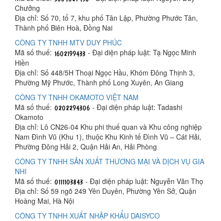
Chưởng
Địa chỉ: Số 70, tổ 7, khu phố Tân Lập, Phường Phước Tân,
Thành phố Biên Hoà, Đồng Nai
CÔNG TY TNHH MTV DUY PHÚC
Mã số thuế:
- Đại diện pháp luật: Tạ Ngọc Minh
Hiền
Địa chỉ: Số 448/5H Thoại Ngọc Hầu, Khóm Đông Thịnh 3,
Phường Mỹ Phước, Thành phố Long Xuyên, An Giang
CÔNG TY TNHH OKAMOTO VIỆT NAM
Mã số thuế:
- Đại diện pháp luật: Tadashi
Okamoto
Địa chỉ: Lô CN26-04 Khu phi thuế quan và Khu công nghiệp
Nam Đình Vũ (Khu 1), thuộc Khu Kinh tế Đình Vũ – Cát Hải,
Phường Đông Hải 2, Quận Hải An, Hải Phòng
CÔNG TY TNHH SẢN XUẤT THƯƠNG MẠI VÀ DỊCH VỤ GIA
NHI
Mã số thuế:
- Đại diện pháp luật: Nguyễn Văn Thọ
Địa chỉ: Số 59 ngõ 249 Yên Duyên, Phường Yên Sở, Quận
Hoàng Mai, Hà Nội
CÔNG TY TNHH XUẤT NHẬP KHẨU DAISYCO