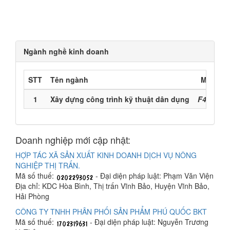
Ngành nghề kinh doanh
STT
Tên ngành
Mã ngà
1
Xây dựng công trình kỹ thuật dân dụng
F42 (Chí
Doanh nghiệp mới cập nhật:
HỢP TÁC XÃ SẢN XUẤT KINH DOANH DỊCH VỤ NÔNG
NGHIỆP THỊ TRẤN.
Mã số thuế:
- Đại diện pháp luật: Phạm Văn Viện
Địa chỉ: KDC Hòa Bình, Thị trấn Vĩnh Bảo, Huyện Vĩnh Bảo,
Hải Phòng
CÔNG TY TNHH PHÂN PHỐI SẢN PHẨM PHÚ QUỐC BKT
Mã số thuế:
- Đại diện pháp luật: Nguyễn Trương