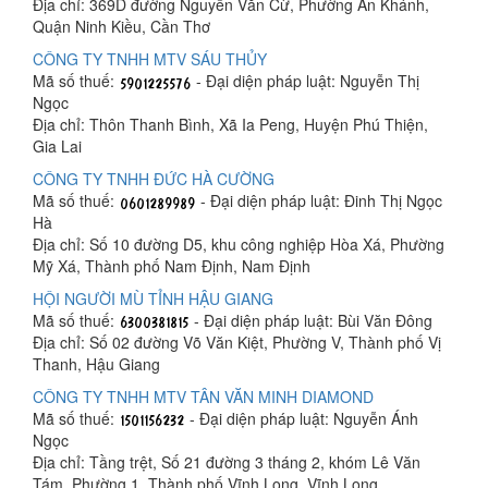
Địa chỉ: 369D đường Nguyễn Văn Cừ, Phường An Khánh,
Quận Ninh Kiều, Cần Thơ
CÔNG TY TNHH MTV SÁU THỦY
Mã số thuế:
- Đại diện pháp luật: Nguyễn Thị
Ngọc
Địa chỉ: Thôn Thanh Bình, Xã Ia Peng, Huyện Phú Thiện,
Gia Lai
CÔNG TY TNHH ĐỨC HÀ CƯỜNG
Mã số thuế:
- Đại diện pháp luật: Đinh Thị Ngọc
Hà
Địa chỉ: Số 10 đường D5, khu công nghiệp Hòa Xá, Phường
Mỹ Xá, Thành phố Nam Định, Nam Định
HỘI NGƯỜI MÙ TỈNH HẬU GIANG
Mã số thuế:
- Đại diện pháp luật: Bùi Văn Đông
Địa chỉ: Số 02 đường Võ Văn Kiệt, Phường V, Thành phố Vị
Thanh, Hậu Giang
CÔNG TY TNHH MTV TÂN VĂN MINH DIAMOND
Mã số thuế:
- Đại diện pháp luật: Nguyễn Ánh
Ngọc
Địa chỉ: Tầng trệt, Số 21 đường 3 tháng 2, khóm Lê Văn
Tám, Phường 1, Thành phố Vĩnh Long, Vĩnh Long