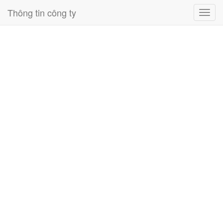
Thông tin công ty
Toggl
navig