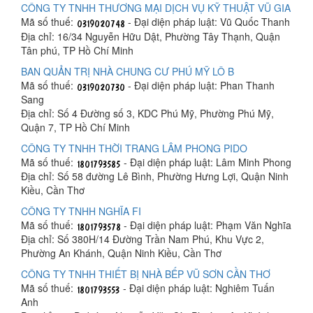
CÔNG TY TNHH THƯƠNG MẠI DỊCH VỤ KỸ THUẬT VŨ GIA
Mã số thuế:
- Đại diện pháp luật: Vũ Quốc Thanh
Địa chỉ: 16/34 Nguyễn Hữu Dật, Phường Tây Thạnh, Quận
Tân phú, TP Hồ Chí Minh
BAN QUẢN TRỊ NHÀ CHUNG CƯ PHÚ MỸ LÔ B
Mã số thuế:
- Đại diện pháp luật: Phan Thanh
Sang
Địa chỉ: Số 4 Đường số 3, KDC Phú Mỹ, Phường Phú Mỹ,
Quận 7, TP Hồ Chí Minh
CÔNG TY TNHH THỜI TRANG LÂM PHONG PIDO
Mã số thuế:
- Đại diện pháp luật: Lâm Minh Phong
Địa chỉ: Số 58 đường Lê Bình, Phường Hưng Lợi, Quận Ninh
Kiều, Cần Thơ
CÔNG TY TNHH NGHĨA FI
Mã số thuế:
- Đại diện pháp luật: Phạm Văn Nghĩa
Địa chỉ: Số 380H/14 Đường Trần Nam Phú, Khu Vực 2,
Phường An Khánh, Quận Ninh Kiều, Cần Thơ
CÔNG TY TNHH THIẾT BỊ NHÀ BẾP VŨ SƠN CẦN THƠ
Mã số thuế:
- Đại diện pháp luật: Nghiêm Tuấn
Anh