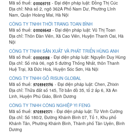
Mã số thuế:
- Đại diện pháp luật: Đồng Thị Cúc
Địa chỉ: Nhà số 2, ngõ 362A Phố Nam Dư, Phường Lĩnh
Nam, Quận Hoàng Mai, Hà Nội
CÔNG TY TNHH THỜI TRANG TOAN BÌNH
Mã số thuế:
- Đại diện pháp luật: Vũ Thị Toan
Địa chỉ: Thôn Đàn Viên, Xã Cao Viên, Huyện Thanh Oai, Hà
Nội
CÔNG TY TNHH SẢN XUẤT VÀ PHÁT TRIỂN HÙNG ANH
Mã số thuế:
- Đại diện pháp luật: Nguyễn Duy Hùng
Địa chỉ: Số nhà 06, ngõ 5 đường Thống Nhất, thôn Thanh
Huệ Trại, Xã Đức Hoà, Huyện Sóc Sơn, Hà Nội
CÔNG TY TNHH GỖ RISUN GLOBAL
Mã số thuế:
- Đại diện pháp luật: Chen, Zhixin
Địa chỉ: Thửa đất số 145, Tờ bản đồ 35, tổ 2 ấp 6, Xã An
Linh, Huyện Phú Giáo, Bình Dương
CÔNG TY TNHH CÔNG NGHIỆP YI FENG
Mã số thuế:
- Đại diện pháp luật: Từ Vinh Cường
Địa chỉ: Số 180/2, Đường Khánh Bình 07, Tổ 1, Khu phố
Khánh Tân, Phường Khánh Bình, Thành phố Tân Uyên, Bình
Dương