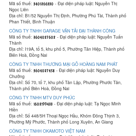
Mã số thuế:
- Đại diện pháp luật: Nguyễn Thị
Ngọc Liên
Địa chỉ: B1/52 Nguyễn Thị Định, Phường Phú Tài, Thành phố
Phan Thiết, Bình Thuận
CÔNG TY TNHH GARAGE VẬN TẢI ĐẠI THÀNH CÔNG
Mã số thuế:
- Đại diện pháp luật: Nguyễn Tuấn
Thành
Địa chỉ: I19A, tổ 5, khu phố 5, Phường Tân Hiệp, Thành phố
Biên Hoà, Đồng Nai
CÔNG TY TNHH THƯƠNG MẠI GỖ HOÀNG NAM PHÁT
Mã số thuế:
- Đại diện pháp luật: Nguyễn Duy
Chưởng
Địa chỉ: Số 70, tổ 7, khu phố Tân Lập, Phường Phước Tân,
Thành phố Biên Hoà, Đồng Nai
CÔNG TY TNHH MTV DUY PHÚC
Mã số thuế:
- Đại diện pháp luật: Tạ Ngọc Minh
Hiền
Địa chỉ: Số 448/5H Thoại Ngọc Hầu, Khóm Đông Thịnh 3,
Phường Mỹ Phước, Thành phố Long Xuyên, An Giang
CÔNG TY TNHH OKAMOTO VIỆT NAM