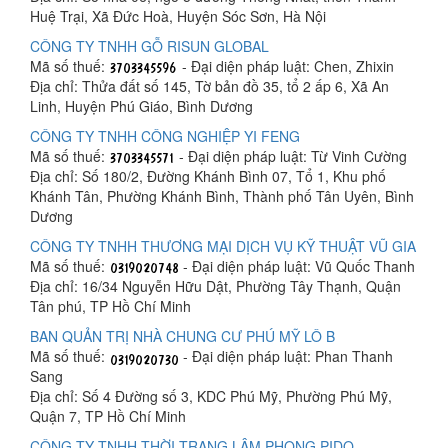
Huệ Trại, Xã Đức Hoà, Huyện Sóc Sơn, Hà Nội
CÔNG TY TNHH GỖ RISUN GLOBAL
Mã số thuế:
- Đại diện pháp luật: Chen, Zhixin
Địa chỉ: Thửa đất số 145, Tờ bản đồ 35, tổ 2 ấp 6, Xã An
Linh, Huyện Phú Giáo, Bình Dương
CÔNG TY TNHH CÔNG NGHIỆP YI FENG
Mã số thuế:
- Đại diện pháp luật: Từ Vinh Cường
Địa chỉ: Số 180/2, Đường Khánh Bình 07, Tổ 1, Khu phố
Khánh Tân, Phường Khánh Bình, Thành phố Tân Uyên, Bình
Dương
CÔNG TY TNHH THƯƠNG MẠI DỊCH VỤ KỸ THUẬT VŨ GIA
Mã số thuế:
- Đại diện pháp luật: Vũ Quốc Thanh
Địa chỉ: 16/34 Nguyễn Hữu Dật, Phường Tây Thạnh, Quận
Tân phú, TP Hồ Chí Minh
BAN QUẢN TRỊ NHÀ CHUNG CƯ PHÚ MỸ LÔ B
Mã số thuế:
- Đại diện pháp luật: Phan Thanh
Sang
Địa chỉ: Số 4 Đường số 3, KDC Phú Mỹ, Phường Phú Mỹ,
Quận 7, TP Hồ Chí Minh
CÔNG TY TNHH THỜI TRANG LÂM PHONG PIDO