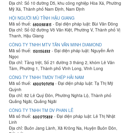
Địa chỉ: Số 10 đường D5, khu công nghiệp Hòa Xá, Phường
Mỹ Xá, Thành phố Nam Định, Nam Định
HỘI NGƯỜI MÙ TỈNH HẬU GIANG
Mã số thuế:
- Đại diện pháp luật: Bùi Văn Đông
Địa chỉ: Số 02 đường Võ Văn Kiệt, Phường V, Thành phố Vị
Thanh, Hậu Giang
CÔNG TY TNHH MTV TÂN VĂN MINH DIAMOND
Mã số thuế:
- Đại diện pháp luật: Nguyễn Ánh
Ngọc
Địa chỉ: Tầng trệt, Số 21 đường 3 tháng 2, khóm Lê Văn
Tám, Phường 1, Thành phố Vĩnh Long, Vĩnh Long
CÔNG TY TNHH TMDV THÉP HẢI NAM
Mã số thuế:
- Đại diện pháp luật: Tạ Thị Mỹ
Quỳnh
Địa chỉ: 82 Lê Quý Đôn, Phường Nghĩa Lộ, Thành phố
Quảng Ngãi, Quảng Ngãi
CÔNG TY TNHH TM DV PHAN LÊ
Mã số thuế:
- Đại diện pháp luật: Lê Thị Nhật
Linh
Địa chỉ: Buôn Jang Lành, Xã Krông Na, Huyện Buôn Đôn,