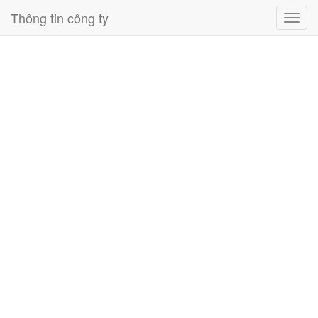
Thông tin công ty
Toggl
navig