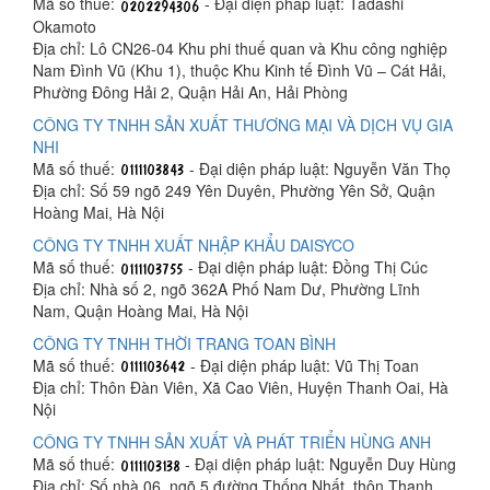
Mã số thuế:
- Đại diện pháp luật: Tadashi
Okamoto
Địa chỉ: Lô CN26-04 Khu phi thuế quan và Khu công nghiệp
Nam Đình Vũ (Khu 1), thuộc Khu Kinh tế Đình Vũ – Cát Hải,
Phường Đông Hải 2, Quận Hải An, Hải Phòng
CÔNG TY TNHH SẢN XUẤT THƯƠNG MẠI VÀ DỊCH VỤ GIA
NHI
Mã số thuế:
- Đại diện pháp luật: Nguyễn Văn Thọ
Địa chỉ: Số 59 ngõ 249 Yên Duyên, Phường Yên Sở, Quận
Hoàng Mai, Hà Nội
CÔNG TY TNHH XUẤT NHẬP KHẨU DAISYCO
Mã số thuế:
- Đại diện pháp luật: Đồng Thị Cúc
Địa chỉ: Nhà số 2, ngõ 362A Phố Nam Dư, Phường Lĩnh
Nam, Quận Hoàng Mai, Hà Nội
CÔNG TY TNHH THỜI TRANG TOAN BÌNH
Mã số thuế:
- Đại diện pháp luật: Vũ Thị Toan
Địa chỉ: Thôn Đàn Viên, Xã Cao Viên, Huyện Thanh Oai, Hà
Nội
CÔNG TY TNHH SẢN XUẤT VÀ PHÁT TRIỂN HÙNG ANH
Mã số thuế:
- Đại diện pháp luật: Nguyễn Duy Hùng
Địa chỉ: Số nhà 06, ngõ 5 đường Thống Nhất, thôn Thanh