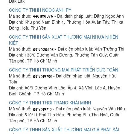
Đắk Lắk
CÔNG TY TNHH NGỌC ANH PY
Mã số thuế:
- Đại diện pháp luật: Đặng Ngọc Anh
Địa chỉ: Khu phố Nam Bình 1, Phường Hòa Xuân Tây, Thị xã
Đông Hoà, Phú Yên
CÔNG TY TNHH SẢN XUẤT THƯƠNG MẠI NHỰA NHIÊN
KIỆT
Mã số thuế:
- Đại diện pháp luật: Văn Trường Thi
Địa chỉ: 133/6 Dương Văn Dương, Phường Tân Quý, Quận
Tân phú, TP Hồ Chí Minh
CÔNG TY TNHH THƯƠNG MẠI PHÁT TRIỂN ĐỨC TOÀN
Mã số thuế:
- Đại diện pháp luật: Nguyễn Hữu
Toàn
Địa chỉ: A6/9 Đường Vĩnh Lộc, Ấp 4, Xã Vĩnh Lộc A, Huyện
Bình Chánh, TP Hồ Chí Minh
CÔNG TY TNHH THỜI TRANG KHẢI MINH
Mã số thuế:
- Đại diện pháp luật: Nguyễn Văn Hữu
Địa chỉ: 510/11 Phú Thọ Hòa, Phường Phú Thọ Hoà, Quận
Tân phú, TP Hồ Chí Minh
CÔNG TY TNHH SẢN XUẤT THƯƠNG MẠI GIA PHÁT SÀI