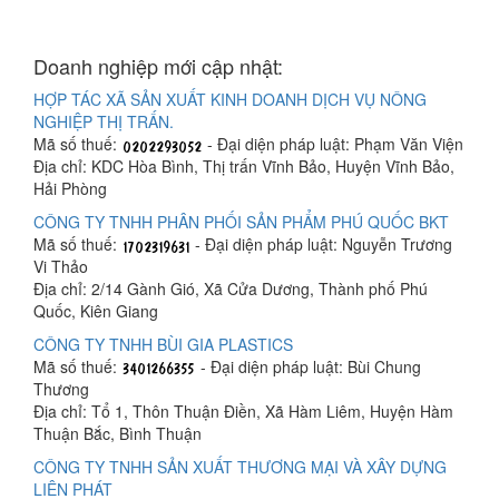
Doanh nghiệp mới cập nhật:
HỢP TÁC XÃ SẢN XUẤT KINH DOANH DỊCH VỤ NÔNG
NGHIỆP THỊ TRẤN.
Mã số thuế:
- Đại diện pháp luật: Phạm Văn Viện
Địa chỉ: KDC Hòa Bình, Thị trấn Vĩnh Bảo, Huyện Vĩnh Bảo,
Hải Phòng
CÔNG TY TNHH PHÂN PHỐI SẢN PHẨM PHÚ QUỐC BKT
Mã số thuế:
- Đại diện pháp luật: Nguyễn Trương
Vi Thảo
Địa chỉ: 2/14 Gành Gió, Xã Cửa Dương, Thành phố Phú
Quốc, Kiên Giang
CÔNG TY TNHH BÙI GIA PLASTICS
Mã số thuế:
- Đại diện pháp luật: Bùi Chung
Thương
Địa chỉ: Tổ 1, Thôn Thuận Điền, Xã Hàm Liêm, Huyện Hàm
Thuận Bắc, Bình Thuận
CÔNG TY TNHH SẢN XUẤT THƯƠNG MẠI VÀ XÂY DỰNG
LIÊN PHÁT