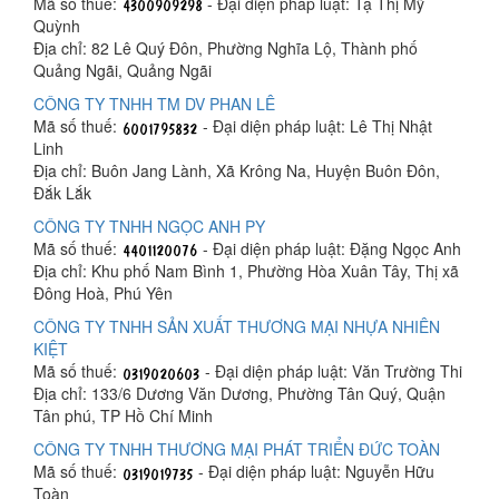
Mã số thuế:
- Đại diện pháp luật: Tạ Thị Mỹ
Quỳnh
Địa chỉ: 82 Lê Quý Đôn, Phường Nghĩa Lộ, Thành phố
Quảng Ngãi, Quảng Ngãi
CÔNG TY TNHH TM DV PHAN LÊ
Mã số thuế:
- Đại diện pháp luật: Lê Thị Nhật
Linh
Địa chỉ: Buôn Jang Lành, Xã Krông Na, Huyện Buôn Đôn,
Đắk Lắk
CÔNG TY TNHH NGỌC ANH PY
Mã số thuế:
- Đại diện pháp luật: Đặng Ngọc Anh
Địa chỉ: Khu phố Nam Bình 1, Phường Hòa Xuân Tây, Thị xã
Đông Hoà, Phú Yên
CÔNG TY TNHH SẢN XUẤT THƯƠNG MẠI NHỰA NHIÊN
KIỆT
Mã số thuế:
- Đại diện pháp luật: Văn Trường Thi
Địa chỉ: 133/6 Dương Văn Dương, Phường Tân Quý, Quận
Tân phú, TP Hồ Chí Minh
CÔNG TY TNHH THƯƠNG MẠI PHÁT TRIỂN ĐỨC TOÀN
Mã số thuế:
- Đại diện pháp luật: Nguyễn Hữu
Toàn