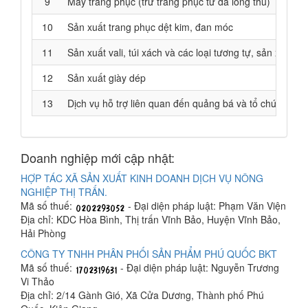
9
May trang phục (trừ trang phục từ da lông thú)
10
Sản xuất trang phục dệt kim, đan móc
11
Sản xuất vali, túi xách và các loại tương tự, sản xuất 
12
Sản xuất giày dép
13
Dịch vụ hỗ trợ liên quan đến quảng bá và tổ chức tua du
Doanh nghiệp mới cập nhật:
HỢP TÁC XÃ SẢN XUẤT KINH DOANH DỊCH VỤ NÔNG
NGHIỆP THỊ TRẤN.
Mã số thuế:
- Đại diện pháp luật: Phạm Văn Viện
Địa chỉ: KDC Hòa Bình, Thị trấn Vĩnh Bảo, Huyện Vĩnh Bảo,
Hải Phòng
CÔNG TY TNHH PHÂN PHỐI SẢN PHẨM PHÚ QUỐC BKT
Mã số thuế:
- Đại diện pháp luật: Nguyễn Trương
Vi Thảo
Địa chỉ: 2/14 Gành Gió, Xã Cửa Dương, Thành phố Phú