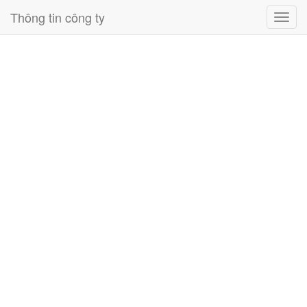
Thông tin công ty
Toggl
navig