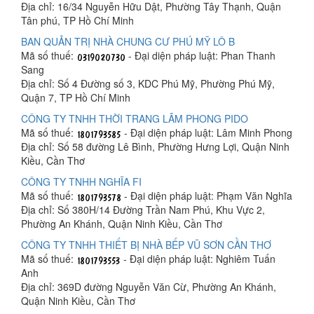
Địa chỉ: 16/34 Nguyễn Hữu Dật, Phường Tây Thạnh, Quận
Tân phú, TP Hồ Chí Minh
BAN QUẢN TRỊ NHÀ CHUNG CƯ PHÚ MỸ LÔ B
Mã số thuế:
- Đại diện pháp luật: Phan Thanh
Sang
Địa chỉ: Số 4 Đường số 3, KDC Phú Mỹ, Phường Phú Mỹ,
Quận 7, TP Hồ Chí Minh
CÔNG TY TNHH THỜI TRANG LÂM PHONG PIDO
Mã số thuế:
- Đại diện pháp luật: Lâm Minh Phong
Địa chỉ: Số 58 đường Lê Bình, Phường Hưng Lợi, Quận Ninh
Kiều, Cần Thơ
CÔNG TY TNHH NGHĨA FI
Mã số thuế:
- Đại diện pháp luật: Phạm Văn Nghĩa
Địa chỉ: Số 380H/14 Đường Trần Nam Phú, Khu Vực 2,
Phường An Khánh, Quận Ninh Kiều, Cần Thơ
CÔNG TY TNHH THIẾT BỊ NHÀ BẾP VŨ SƠN CẦN THƠ
Mã số thuế:
- Đại diện pháp luật: Nghiêm Tuấn
Anh
Địa chỉ: 369D đường Nguyễn Văn Cừ, Phường An Khánh,
Quận Ninh Kiều, Cần Thơ