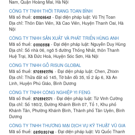
Nam, Quận Hoàng Mai, Hà Nội
CÔNG TY TNHH THỜI TRANG TOAN BÌNH
Mã số thuế:
- Đại diện pháp luật: Vũ Thị Toan
Địa chỉ: Thôn Đàn Viên, Xã Cao Viên, Huyện Thanh Oai, Hà
Nội
CÔNG TY TNHH SẢN XUẤT VÀ PHÁT TRIỂN HÙNG ANH
Mã số thuế:
- Đại diện pháp luật: Nguyễn Duy Hùng
Địa chỉ: Số nhà 06, ngõ 5 đường Thống Nhất, thôn Thanh
Huệ Trại, Xã Đức Hoà, Huyện Sóc Sơn, Hà Nội
CÔNG TY TNHH GỖ RISUN GLOBAL
Mã số thuế:
- Đại diện pháp luật: Chen, Zhixin
Địa chỉ: Thửa đất số 145, Tờ bản đồ 35, tổ 2 ấp 6, Xã An
Linh, Huyện Phú Giáo, Bình Dương
CÔNG TY TNHH CÔNG NGHIỆP YI FENG
Mã số thuế:
- Đại diện pháp luật: Từ Vinh Cường
Địa chỉ: Số 180/2, Đường Khánh Bình 07, Tổ 1, Khu phố
Khánh Tân, Phường Khánh Bình, Thành phố Tân Uyên, Bình
Dương
CÔNG TY TNHH THƯƠNG MẠI DỊCH VỤ KỸ THUẬT VŨ GIA
Mã số thuế:
- Đại diện pháp luật: Vũ Quốc Thanh