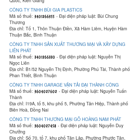
Quốc, Kiên Giang
CÔNG TY TNHH BÙI GIA PLASTICS
Mã số thuế:
- Đại diện pháp luật: Bùi Chung
Thương
Địa chỉ: Tổ 1, Thôn Thuận Điền, Xã Hàm Liêm, Huyện Hàm
Thuận Bắc, Bình Thuận
CÔNG TY TNHH SẢN XUẤT THƯƠNG MẠI VÀ XÂY DỰNG
LIÊN PHÁT
Mã số thuế:
- Đại diện pháp luật: Nguyễn Thị
Ngọc Liên
Địa chỉ: B1/52 Nguyễn Thị Định, Phường Phú Tài, Thành phố
Phan Thiết, Bình Thuận
CÔNG TY TNHH GARAGE VẬN TẢI ĐẠI THÀNH CÔNG
Mã số thuế:
- Đại diện pháp luật: Nguyễn Tuấn
Thành
Địa chỉ: I19A, tổ 5, khu phố 5, Phường Tân Hiệp, Thành phố
Biên Hoà, Đồng Nai
CÔNG TY TNHH THƯƠNG MẠI GỖ HOÀNG NAM PHÁT
Mã số thuế:
- Đại diện pháp luật: Nguyễn Duy
Chưởng
Địa chỉ: Số 70, tổ 7, khu phố Tân Lập, Phường Phước Tân,