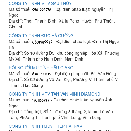
CÔNG TY TNHH MTV SÁU THỦY
Mã số thuế:
- Đại diện pháp luật: Nguyễn Thị
Ngọc
Địa chỉ: Thôn Thanh Bình, Xã Ia Peng, Huyện Phú Thiện,
Gia Lai
CÔNG TY TNHH ĐỨC HÀ CƯỜNG
Mã số thuế:
- Đại diện pháp luật: Đinh Thị Ngọc
Hà
Địa chỉ: Số 10 đường D5, khu công nghiệp Hòa Xá, Phường
Mỹ Xá, Thành phố Nam Định, Nam Định
HỘI NGƯỜI MÙ TỈNH HẬU GIANG
Mã số thuế:
- Đại diện pháp luật: Bùi Văn Đông
Địa chỉ: Số 02 đường Võ Văn Kiệt, Phường V, Thành phố Vị
Thanh, Hậu Giang
CÔNG TY TNHH MTV TÂN VĂN MINH DIAMOND
Mã số thuế:
- Đại diện pháp luật: Nguyễn Ánh
Ngọc
Địa chỉ: Tầng trệt, Số 21 đường 3 tháng 2, khóm Lê Văn
Tám, Phường 1, Thành phố Vĩnh Long, Vĩnh Long
CÔNG TY TNHH TMDV THÉP HẢI NAM