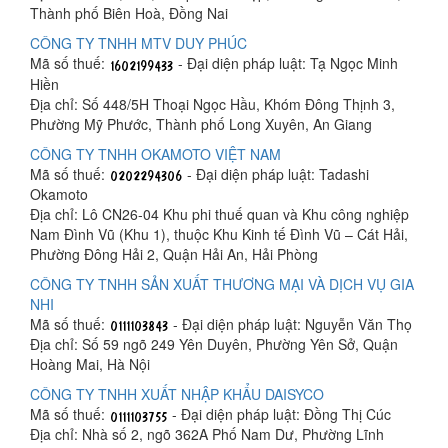
Thành phố Biên Hoà, Đồng Nai
CÔNG TY TNHH MTV DUY PHÚC
Mã số thuế:
- Đại diện pháp luật: Tạ Ngọc Minh
Hiền
Địa chỉ: Số 448/5H Thoại Ngọc Hầu, Khóm Đông Thịnh 3,
Phường Mỹ Phước, Thành phố Long Xuyên, An Giang
CÔNG TY TNHH OKAMOTO VIỆT NAM
Mã số thuế:
- Đại diện pháp luật: Tadashi
Okamoto
Địa chỉ: Lô CN26-04 Khu phi thuế quan và Khu công nghiệp
Nam Đình Vũ (Khu 1), thuộc Khu Kinh tế Đình Vũ – Cát Hải,
Phường Đông Hải 2, Quận Hải An, Hải Phòng
CÔNG TY TNHH SẢN XUẤT THƯƠNG MẠI VÀ DỊCH VỤ GIA
NHI
Mã số thuế:
- Đại diện pháp luật: Nguyễn Văn Thọ
Địa chỉ: Số 59 ngõ 249 Yên Duyên, Phường Yên Sở, Quận
Hoàng Mai, Hà Nội
CÔNG TY TNHH XUẤT NHẬP KHẨU DAISYCO
Mã số thuế:
- Đại diện pháp luật: Đồng Thị Cúc
Địa chỉ: Nhà số 2, ngõ 362A Phố Nam Dư, Phường Lĩnh