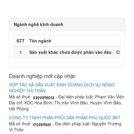
Ngành nghề kinh doanh
STT
Tên ngành
Mã n
1
Sản xuất khác chưa được phân vào đâu
C32900 
Doanh nghiệp mới cập nhật:
HỢP TÁC XÃ SẢN XUẤT KINH DOANH DỊCH VỤ NÔNG
NGHIỆP THỊ TRẤN.
Mã số thuế:
- Đại diện pháp luật: Phạm Văn Viện
Địa chỉ: KDC Hòa Bình, Thị trấn Vĩnh Bảo, Huyện Vĩnh Bảo,
Hải Phòng
CÔNG TY TNHH PHÂN PHỐI SẢN PHẨM PHÚ QUỐC BKT
Mã số thuế:
- Đại diện pháp luật: Nguyễn Trương
Vi Thảo