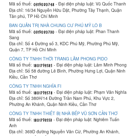
Mã số thuế:
- Đại diện pháp luật: Vũ Quốc Thanh
Địa chỉ: 16/34 Nguyễn Hữu Dật, Phường Tây Thạnh, Quận
Tân phú, TP Hồ Chí Minh
BAN QUẢN TRỊ NHÀ CHUNG CƯ PHÚ MỸ LÔ B
Mã số thuế:
- Đại diện pháp luật: Phan Thanh
Sang
Địa chỉ: Số 4 Đường số 3, KDC Phú Mỹ, Phường Phú Mỹ,
Quận 7, TP Hồ Chí Minh
CÔNG TY TNHH THỜI TRANG LÂM PHONG PIDO
Mã số thuế:
- Đại diện pháp luật: Lâm Minh Phong
Địa chỉ: Số 58 đường Lê Bình, Phường Hưng Lợi, Quận Ninh
Kiều, Cần Thơ
CÔNG TY TNHH NGHĨA FI
Mã số thuế:
- Đại diện pháp luật: Phạm Văn Nghĩa
Địa chỉ: Số 380H/14 Đường Trần Nam Phú, Khu Vực 2,
Phường An Khánh, Quận Ninh Kiều, Cần Thơ
CÔNG TY TNHH THIẾT BỊ NHÀ BẾP VŨ SƠN CẦN THƠ
Mã số thuế:
- Đại diện pháp luật: Nghiêm Tuấn
Anh
Địa chỉ: 369D đường Nguyễn Văn Cừ, Phường An Khánh,