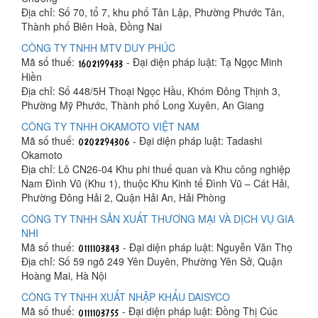
Địa chỉ: Số 70, tổ 7, khu phố Tân Lập, Phường Phước Tân,
Thành phố Biên Hoà, Đồng Nai
CÔNG TY TNHH MTV DUY PHÚC
Mã số thuế:
- Đại diện pháp luật: Tạ Ngọc Minh
Hiền
Địa chỉ: Số 448/5H Thoại Ngọc Hầu, Khóm Đông Thịnh 3,
Phường Mỹ Phước, Thành phố Long Xuyên, An Giang
CÔNG TY TNHH OKAMOTO VIỆT NAM
Mã số thuế:
- Đại diện pháp luật: Tadashi
Okamoto
Địa chỉ: Lô CN26-04 Khu phi thuế quan và Khu công nghiệp
Nam Đình Vũ (Khu 1), thuộc Khu Kinh tế Đình Vũ – Cát Hải,
Phường Đông Hải 2, Quận Hải An, Hải Phòng
CÔNG TY TNHH SẢN XUẤT THƯƠNG MẠI VÀ DỊCH VỤ GIA
NHI
Mã số thuế:
- Đại diện pháp luật: Nguyễn Văn Thọ
Địa chỉ: Số 59 ngõ 249 Yên Duyên, Phường Yên Sở, Quận
Hoàng Mai, Hà Nội
CÔNG TY TNHH XUẤT NHẬP KHẨU DAISYCO
Mã số thuế:
- Đại diện pháp luật: Đồng Thị Cúc