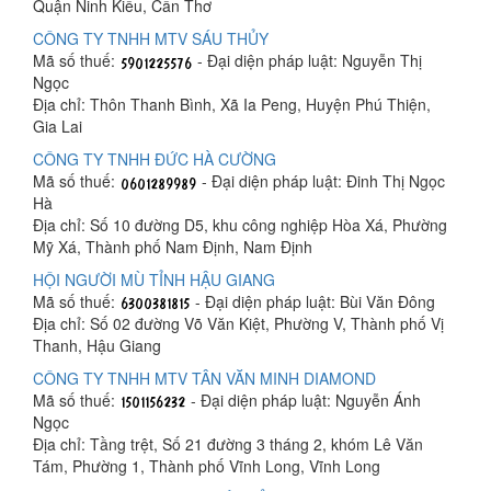
Quận Ninh Kiều, Cần Thơ
CÔNG TY TNHH MTV SÁU THỦY
Mã số thuế:
- Đại diện pháp luật: Nguyễn Thị
Ngọc
Địa chỉ: Thôn Thanh Bình, Xã Ia Peng, Huyện Phú Thiện,
Gia Lai
CÔNG TY TNHH ĐỨC HÀ CƯỜNG
Mã số thuế:
- Đại diện pháp luật: Đinh Thị Ngọc
Hà
Địa chỉ: Số 10 đường D5, khu công nghiệp Hòa Xá, Phường
Mỹ Xá, Thành phố Nam Định, Nam Định
HỘI NGƯỜI MÙ TỈNH HẬU GIANG
Mã số thuế:
- Đại diện pháp luật: Bùi Văn Đông
Địa chỉ: Số 02 đường Võ Văn Kiệt, Phường V, Thành phố Vị
Thanh, Hậu Giang
CÔNG TY TNHH MTV TÂN VĂN MINH DIAMOND
Mã số thuế:
- Đại diện pháp luật: Nguyễn Ánh
Ngọc
Địa chỉ: Tầng trệt, Số 21 đường 3 tháng 2, khóm Lê Văn
Tám, Phường 1, Thành phố Vĩnh Long, Vĩnh Long