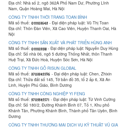
Địa chỉ: Nhà số 2, ngõ 362A Phố Nam Dư, Phường Lĩnh
Nam, Quận Hoàng Mai, Hà Nội
CÔNG TY TNHH THỜI TRANG TOAN BÌNH
Mã số thuế:
- Đại diện pháp luật: Vũ Thị Toan
Địa chỉ: Thôn Đàn Viên, Xã Cao Viên, Huyện Thanh Oai, Hà
Nội
CÔNG TY TNHH SẢN XUẤT VÀ PHÁT TRIỂN HÙNG ANH
Mã số thuế:
- Đại diện pháp luật: Nguyễn Duy Hùng
Địa chỉ: Số nhà 06, ngõ 5 đường Thống Nhất, thôn Thanh
Huệ Trại, Xã Đức Hoà, Huyện Sóc Sơn, Hà Nội
CÔNG TY TNHH GỖ RISUN GLOBAL
Mã số thuế:
- Đại diện pháp luật: Chen, Zhixin
Địa chỉ: Thửa đất số 145, Tờ bản đồ 35, tổ 2 ấp 6, Xã An
Linh, Huyện Phú Giáo, Bình Dương
CÔNG TY TNHH CÔNG NGHIỆP YI FENG
Mã số thuế:
- Đại diện pháp luật: Từ Vinh Cường
Địa chỉ: Số 180/2, Đường Khánh Bình 07, Tổ 1, Khu phố
Khánh Tân, Phường Khánh Bình, Thành phố Tân Uyên, Bình
Dương
CÔNG TY TNHH THƯƠNG MẠI DỊCH VỤ KỸ THUẬT VŨ GIA