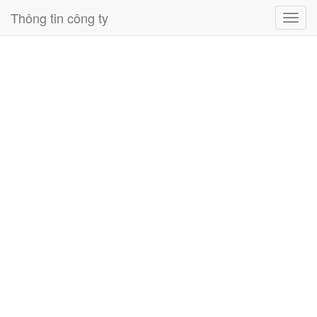
Thông tin công ty
Toggl
navig