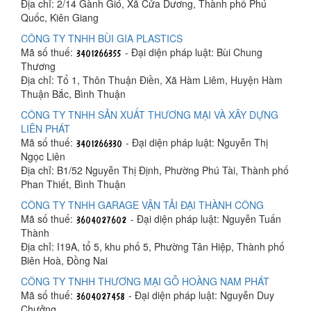
Địa chỉ: 2/14 Gành Gió, Xã Cửa Dương, Thành phố Phú
Quốc, Kiên Giang
CÔNG TY TNHH BÙI GIA PLASTICS
Mã số thuế:
- Đại diện pháp luật: Bùi Chung
Thương
Địa chỉ: Tổ 1, Thôn Thuận Điền, Xã Hàm Liêm, Huyện Hàm
Thuận Bắc, Bình Thuận
CÔNG TY TNHH SẢN XUẤT THƯƠNG MẠI VÀ XÂY DỰNG
LIÊN PHÁT
Mã số thuế:
- Đại diện pháp luật: Nguyễn Thị
Ngọc Liên
Địa chỉ: B1/52 Nguyễn Thị Định, Phường Phú Tài, Thành phố
Phan Thiết, Bình Thuận
CÔNG TY TNHH GARAGE VẬN TẢI ĐẠI THÀNH CÔNG
Mã số thuế:
- Đại diện pháp luật: Nguyễn Tuấn
Thành
Địa chỉ: I19A, tổ 5, khu phố 5, Phường Tân Hiệp, Thành phố
Biên Hoà, Đồng Nai
CÔNG TY TNHH THƯƠNG MẠI GỖ HOÀNG NAM PHÁT
Mã số thuế:
- Đại diện pháp luật: Nguyễn Duy
Chưởng