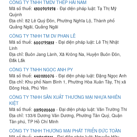
CÔNG TY TNHH TMDV THÉP HẢI NAM
Mã số thuế:
- Đại diện pháp luật: Tạ Thị Mỹ
Quỳnh
Địa chỉ: 82 Lê Quý Đôn, Phường Nghĩa Lộ, Thành phố
Quảng Ngãi, Quảng Ngãi
CÔNG TY TNHH TM DV PHAN LÊ
Mã số thuế:
- Đại diện pháp luật: Lê Thị Nhật
Linh
Địa chỉ: Buôn Jang Lành, Xã Krông Na, Huyện Buôn Đôn,
Đắk Lắk
CÔNG TY TNHH NGỌC ANH PY
Mã số thuế:
- Đại diện pháp luật: Đặng Ngọc Anh
Địa chỉ: Khu phố Nam Bình 1, Phường Hòa Xuân Tây, Thị xã
Đông Hoà, Phú Yên
CÔNG TY TNHH SẢN XUẤT THƯƠNG MẠI NHỰA NHIÊN
KIỆT
Mã số thuế:
- Đại diện pháp luật: Văn Trường Thi
Địa chỉ: 133/6 Dương Văn Dương, Phường Tân Quý, Quận
Tân phú, TP Hồ Chí Minh
CÔNG TY TNHH THƯƠNG MẠI PHÁT TRIỂN ĐỨC TOÀN
Mã số thuế:
- Đại diện pháp luật: Nguyễn Hữu