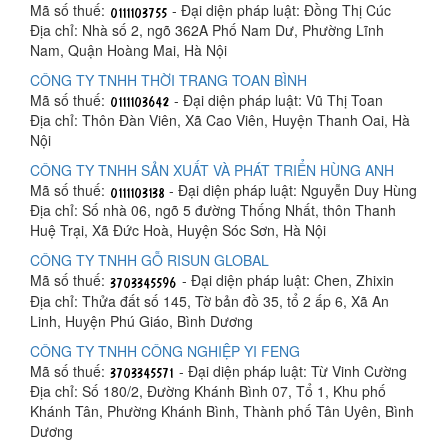
Mã số thuế:
- Đại diện pháp luật: Đồng Thị Cúc
Địa chỉ: Nhà số 2, ngõ 362A Phố Nam Dư, Phường Lĩnh
Nam, Quận Hoàng Mai, Hà Nội
CÔNG TY TNHH THỜI TRANG TOAN BÌNH
Mã số thuế:
- Đại diện pháp luật: Vũ Thị Toan
Địa chỉ: Thôn Đàn Viên, Xã Cao Viên, Huyện Thanh Oai, Hà
Nội
CÔNG TY TNHH SẢN XUẤT VÀ PHÁT TRIỂN HÙNG ANH
Mã số thuế:
- Đại diện pháp luật: Nguyễn Duy Hùng
Địa chỉ: Số nhà 06, ngõ 5 đường Thống Nhất, thôn Thanh
Huệ Trại, Xã Đức Hoà, Huyện Sóc Sơn, Hà Nội
CÔNG TY TNHH GỖ RISUN GLOBAL
Mã số thuế:
- Đại diện pháp luật: Chen, Zhixin
Địa chỉ: Thửa đất số 145, Tờ bản đồ 35, tổ 2 ấp 6, Xã An
Linh, Huyện Phú Giáo, Bình Dương
CÔNG TY TNHH CÔNG NGHIỆP YI FENG
Mã số thuế:
- Đại diện pháp luật: Từ Vinh Cường
Địa chỉ: Số 180/2, Đường Khánh Bình 07, Tổ 1, Khu phố
Khánh Tân, Phường Khánh Bình, Thành phố Tân Uyên, Bình
Dương