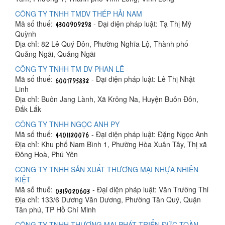
CÔNG TY TNHH TMDV THÉP HẢI NAM
Mã số thuế:
- Đại diện pháp luật: Tạ Thị Mỹ
Quỳnh
Địa chỉ: 82 Lê Quý Đôn, Phường Nghĩa Lộ, Thành phố
Quảng Ngãi, Quảng Ngãi
CÔNG TY TNHH TM DV PHAN LÊ
Mã số thuế:
- Đại diện pháp luật: Lê Thị Nhật
Linh
Địa chỉ: Buôn Jang Lành, Xã Krông Na, Huyện Buôn Đôn,
Đắk Lắk
CÔNG TY TNHH NGỌC ANH PY
Mã số thuế:
- Đại diện pháp luật: Đặng Ngọc Anh
Địa chỉ: Khu phố Nam Bình 1, Phường Hòa Xuân Tây, Thị xã
Đông Hoà, Phú Yên
CÔNG TY TNHH SẢN XUẤT THƯƠNG MẠI NHỰA NHIÊN
KIỆT
Mã số thuế:
- Đại diện pháp luật: Văn Trường Thi
Địa chỉ: 133/6 Dương Văn Dương, Phường Tân Quý, Quận
Tân phú, TP Hồ Chí Minh
CÔNG TY TNHH THƯƠNG MẠI PHÁT TRIỂN ĐỨC TOÀN