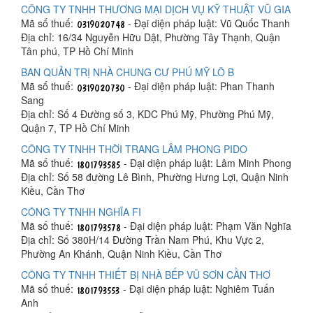
CÔNG TY TNHH THƯƠNG MẠI DỊCH VỤ KỸ THUẬT VŨ GIA
Mã số thuế:
- Đại diện pháp luật: Vũ Quốc Thanh
Địa chỉ: 16/34 Nguyễn Hữu Dật, Phường Tây Thạnh, Quận
Tân phú, TP Hồ Chí Minh
BAN QUẢN TRỊ NHÀ CHUNG CƯ PHÚ MỸ LÔ B
Mã số thuế:
- Đại diện pháp luật: Phan Thanh
Sang
Địa chỉ: Số 4 Đường số 3, KDC Phú Mỹ, Phường Phú Mỹ,
Quận 7, TP Hồ Chí Minh
CÔNG TY TNHH THỜI TRANG LÂM PHONG PIDO
Mã số thuế:
- Đại diện pháp luật: Lâm Minh Phong
Địa chỉ: Số 58 đường Lê Bình, Phường Hưng Lợi, Quận Ninh
Kiều, Cần Thơ
CÔNG TY TNHH NGHĨA FI
Mã số thuế:
- Đại diện pháp luật: Phạm Văn Nghĩa
Địa chỉ: Số 380H/14 Đường Trần Nam Phú, Khu Vực 2,
Phường An Khánh, Quận Ninh Kiều, Cần Thơ
CÔNG TY TNHH THIẾT BỊ NHÀ BẾP VŨ SƠN CẦN THƠ
Mã số thuế:
- Đại diện pháp luật: Nghiêm Tuấn
Anh