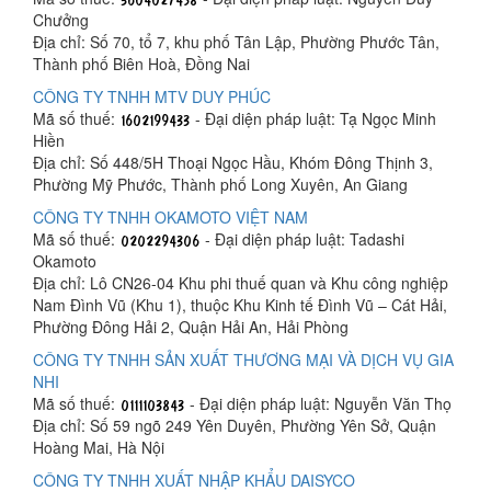
Chưởng
Địa chỉ: Số 70, tổ 7, khu phố Tân Lập, Phường Phước Tân,
Thành phố Biên Hoà, Đồng Nai
CÔNG TY TNHH MTV DUY PHÚC
Mã số thuế:
- Đại diện pháp luật: Tạ Ngọc Minh
Hiền
Địa chỉ: Số 448/5H Thoại Ngọc Hầu, Khóm Đông Thịnh 3,
Phường Mỹ Phước, Thành phố Long Xuyên, An Giang
CÔNG TY TNHH OKAMOTO VIỆT NAM
Mã số thuế:
- Đại diện pháp luật: Tadashi
Okamoto
Địa chỉ: Lô CN26-04 Khu phi thuế quan và Khu công nghiệp
Nam Đình Vũ (Khu 1), thuộc Khu Kinh tế Đình Vũ – Cát Hải,
Phường Đông Hải 2, Quận Hải An, Hải Phòng
CÔNG TY TNHH SẢN XUẤT THƯƠNG MẠI VÀ DỊCH VỤ GIA
NHI
Mã số thuế:
- Đại diện pháp luật: Nguyễn Văn Thọ
Địa chỉ: Số 59 ngõ 249 Yên Duyên, Phường Yên Sở, Quận
Hoàng Mai, Hà Nội
CÔNG TY TNHH XUẤT NHẬP KHẨU DAISYCO