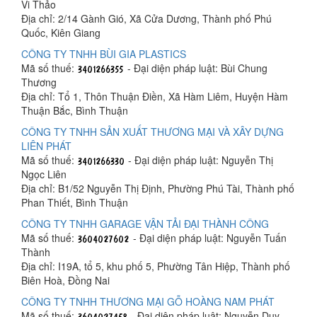
Vi Thảo
Địa chỉ: 2/14 Gành Gió, Xã Cửa Dương, Thành phố Phú
Quốc, Kiên Giang
CÔNG TY TNHH BÙI GIA PLASTICS
Mã số thuế:
- Đại diện pháp luật: Bùi Chung
Thương
Địa chỉ: Tổ 1, Thôn Thuận Điền, Xã Hàm Liêm, Huyện Hàm
Thuận Bắc, Bình Thuận
CÔNG TY TNHH SẢN XUẤT THƯƠNG MẠI VÀ XÂY DỰNG
LIÊN PHÁT
Mã số thuế:
- Đại diện pháp luật: Nguyễn Thị
Ngọc Liên
Địa chỉ: B1/52 Nguyễn Thị Định, Phường Phú Tài, Thành phố
Phan Thiết, Bình Thuận
CÔNG TY TNHH GARAGE VẬN TẢI ĐẠI THÀNH CÔNG
Mã số thuế:
- Đại diện pháp luật: Nguyễn Tuấn
Thành
Địa chỉ: I19A, tổ 5, khu phố 5, Phường Tân Hiệp, Thành phố
Biên Hoà, Đồng Nai
CÔNG TY TNHH THƯƠNG MẠI GỖ HOÀNG NAM PHÁT
Mã số thuế:
- Đại diện pháp luật: Nguyễn Duy