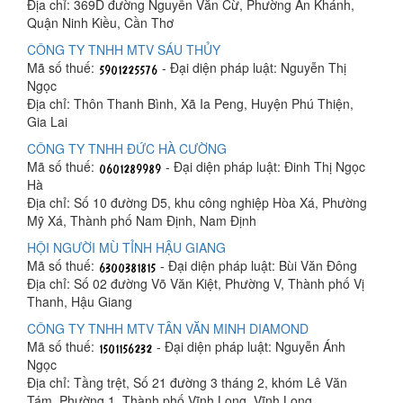
Địa chỉ: 369D đường Nguyễn Văn Cừ, Phường An Khánh,
Quận Ninh Kiều, Cần Thơ
CÔNG TY TNHH MTV SÁU THỦY
Mã số thuế:
- Đại diện pháp luật: Nguyễn Thị
Ngọc
Địa chỉ: Thôn Thanh Bình, Xã Ia Peng, Huyện Phú Thiện,
Gia Lai
CÔNG TY TNHH ĐỨC HÀ CƯỜNG
Mã số thuế:
- Đại diện pháp luật: Đinh Thị Ngọc
Hà
Địa chỉ: Số 10 đường D5, khu công nghiệp Hòa Xá, Phường
Mỹ Xá, Thành phố Nam Định, Nam Định
HỘI NGƯỜI MÙ TỈNH HẬU GIANG
Mã số thuế:
- Đại diện pháp luật: Bùi Văn Đông
Địa chỉ: Số 02 đường Võ Văn Kiệt, Phường V, Thành phố Vị
Thanh, Hậu Giang
CÔNG TY TNHH MTV TÂN VĂN MINH DIAMOND
Mã số thuế:
- Đại diện pháp luật: Nguyễn Ánh
Ngọc
Địa chỉ: Tầng trệt, Số 21 đường 3 tháng 2, khóm Lê Văn
Tám, Phường 1, Thành phố Vĩnh Long, Vĩnh Long