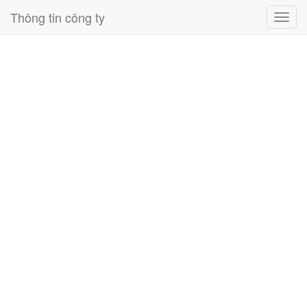
Thông tin công ty
Toggl
navig