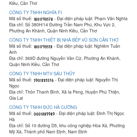
Kiều, Cần Thơ
CÔNG TY TNHH NGHĨA FI
Mã số thuế:
- Đại diện pháp luật: Phạm Văn Nghĩa
Địa chỉ: Số 380H/14 Đường Trần Nam Phú, Khu Vực 2,
Phường An Khánh, Quận Ninh Kiều, Cần Thơ
CÔNG TY TNHH THIẾT BỊ NHÀ BẾP VŨ SƠN CẦN THƠ
Mã số thuế:
- Đại diện pháp luật: Nghiêm Tuấn
Anh
Địa chỉ: 369D đường Nguyễn Văn Cừ, Phường An Khánh,
Quận Ninh Kiều, Cần Thơ
CÔNG TY TNHH MTV SÁU THỦY
Mã số thuế:
- Đại diện pháp luật: Nguyễn Thị
Ngọc
Địa chỉ: Thôn Thanh Bình, Xã Ia Peng, Huyện Phú Thiện,
Gia Lai
CÔNG TY TNHH ĐỨC HÀ CƯỜNG
Mã số thuế:
- Đại diện pháp luật: Đinh Thị Ngọc
Hà
Địa chỉ: Số 10 đường D5, khu công nghiệp Hòa Xá, Phường
Mỹ Xá, Thành phố Nam Định, Nam Định