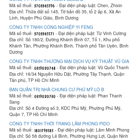
Mã số thuế:
- Đại diện pháp luật: Chen, Zhixin
Địa chỉ: Thửa đất số 145, Tờ bản đồ 35, tổ 2 ấp 6, Xã An
Linh, Huyện Phú Giáo, Bình Dương
CÔNG TY TNHH CÔNG NGHIỆP YI FENG
Mã số thuế:
- Đại diện pháp luật: Từ Vinh Cường
Địa chỉ: Số 180/2, Đường Khánh Bình 07, Tổ 1, Khu phố
Khánh Tân, Phường Khánh Bình, Thành phố Tân Uyên, Bình
Dương
CÔNG TY TNHH THƯƠNG MẠI DỊCH VỤ KỸ THUẬT VŨ GIA
Mã số thuế:
- Đại diện pháp luật: Vũ Quốc Thanh
Địa chỉ: 16/34 Nguyễn Hữu Dật, Phường Tây Thạnh, Quận
Tân phú, TP Hồ Chí Minh
BAN QUẢN TRỊ NHÀ CHUNG CƯ PHÚ MỸ LÔ B
Mã số thuế:
- Đại diện pháp luật: Phan Thanh
Sang
Địa chỉ: Số 4 Đường số 3, KDC Phú Mỹ, Phường Phú Mỹ,
Quận 7, TP Hồ Chí Minh
CÔNG TY TNHH THỜI TRANG LÂM PHONG PIDO
Mã số thuế:
- Đại diện pháp luật: Lâm Minh Phong
Địa chỉ: Số 58 đường Lê Bình, Phường Hưng Lợi, Quận Ninh