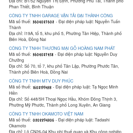
Địa chỉ: B1/52 Nguyễn Thị Định, Phường Phú Tài, Thành phố
Phan Thiết, Bình Thuận
CÔNG TY TNHH GARAGE VẬN TẢI ĐẠI THÀNH CÔNG
Mã số thuế:
- Đại diện pháp luật: Nguyễn Tuấn
Thành
Địa chỉ: I19A, tổ 5, khu phố 5, Phường Tân Hiệp, Thành phố
Biên Hoà, Đồng Nai
CÔNG TY TNHH THƯƠNG MẠI GỖ HOÀNG NAM PHÁT
Mã số thuế:
- Đại diện pháp luật: Nguyễn Duy
Chưởng
Địa chỉ: Số 70, tổ 7, khu phố Tân Lập, Phường Phước Tân,
Thành phố Biên Hoà, Đồng Nai
CÔNG TY TNHH MTV DUY PHÚC
Mã số thuế:
- Đại diện pháp luật: Tạ Ngọc Minh
Hiền
Địa chỉ: Số 448/5H Thoại Ngọc Hầu, Khóm Đông Thịnh 3,
Phường Mỹ Phước, Thành phố Long Xuyên, An Giang
CÔNG TY TNHH OKAMOTO VIỆT NAM
Mã số thuế:
- Đại diện pháp luật: Tadashi
Okamoto
Địa chỉ: Lô CN26-04 Khu phi thuế quan và Khu công nghiệp