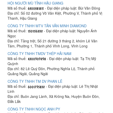
HỘI NGƯỜI MÙ TỈNH HẬU GIANG
Mã số thuế:
- Đại diện pháp luật: Bùi Văn Đông
Địa chỉ: Số 02 đường Võ Văn Kiệt, Phường V, Thành phố Vị
Thanh, Hậu Giang
CÔNG TY TNHH MTV TÂN VĂN MINH DIAMOND
Mã số thuế:
- Đại diện pháp luật: Nguyễn Ánh
Ngọc
Địa chỉ: Tầng trệt, Số 21 đường 3 tháng 2, khóm Lê Văn
Tám, Phường 1, Thành phố Vĩnh Long, Vĩnh Long
CÔNG TY TNHH TMDV THÉP HẢI NAM
Mã số thuế:
- Đại diện pháp luật: Tạ Thị Mỹ
Quỳnh
Địa chỉ: 82 Lê Quý Đôn, Phường Nghĩa Lộ, Thành phố
Quảng Ngãi, Quảng Ngãi
CÔNG TY TNHH TM DV PHAN LÊ
Mã số thuế:
- Đại diện pháp luật: Lê Thị Nhật
Linh
Địa chỉ: Buôn Jang Lành, Xã Krông Na, Huyện Buôn Đôn,
Đắk Lắk
CÔNG TY TNHH NGỌC ANH PY