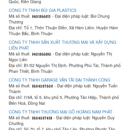
Quốc, Kiên Giang
CÔNG TY TNHH BÙI GIA PLASTICS
Mã số thuế:
- Đại diện pháp luật: Bùi Chung
Thương
Địa chỉ: Tổ 1, Thôn Thuận Điền, Xã Hàm Liêm, Huyện Hàm
Thuận Bắc, Bình Thuận
CÔNG TY TNHH SẢN XUẤT THƯƠNG MẠI VÀ XÂY DỰNG
LIÊN PHÁT
Mã số thuế:
- Đại diện pháp luật: Nguyễn Thị
Ngọc Liên
Địa chỉ: B1/52 Nguyễn Thị Định, Phường Phú Tài, Thành phố
Phan Thiết, Bình Thuận
CÔNG TY TNHH GARAGE VẬN TẢI ĐẠI THÀNH CÔNG
Mã số thuế:
- Đại diện pháp luật: Nguyễn Tuấn
Thành
Địa chỉ: I19A, tổ 5, khu phố 5, Phường Tân Hiệp, Thành phố
Biên Hoà, Đồng Nai
CÔNG TY TNHH THƯƠNG MẠI GỖ HOÀNG NAM PHÁT
Mã số thuế:
- Đại diện pháp luật: Nguyễn Duy
Chưởng
Địa chỉ: Số 70, tổ 7, khu phố Tân Lập, Phường Phước Tân,