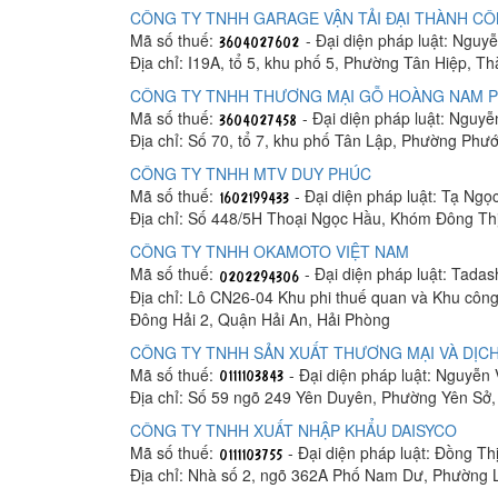
CÔNG TY TNHH GARAGE VẬN TẢI ĐẠI THÀNH C
Mã số thuế:
- Đại diện pháp luật: Ngu
Địa chỉ: I19A, tổ 5, khu phố 5, Phường Tân Hiệp, T
CÔNG TY TNHH THƯƠNG MẠI GỖ HOÀNG NAM 
Mã số thuế:
- Đại diện pháp luật: Nguy
Địa chỉ: Số 70, tổ 7, khu phố Tân Lập, Phường Phư
CÔNG TY TNHH MTV DUY PHÚC
Mã số thuế:
- Đại diện pháp luật: Tạ Ngọ
Địa chỉ: Số 448/5H Thoại Ngọc Hầu, Khóm Đông Th
CÔNG TY TNHH OKAMOTO VIỆT NAM
Mã số thuế:
- Đại diện pháp luật: Tada
Địa chỉ: Lô CN26-04 Khu phi thuế quan và Khu công
Đông Hải 2, Quận Hải An, Hải Phòng
CÔNG TY TNHH SẢN XUẤT THƯƠNG MẠI VÀ DỊCH
Mã số thuế:
- Đại diện pháp luật: Nguyễn
Địa chỉ: Số 59 ngõ 249 Yên Duyên, Phường Yên Sở
CÔNG TY TNHH XUẤT NHẬP KHẨU DAISYCO
Mã số thuế:
- Đại diện pháp luật: Đồng Th
Địa chỉ: Nhà số 2, ngõ 362A Phố Nam Dư, Phường 