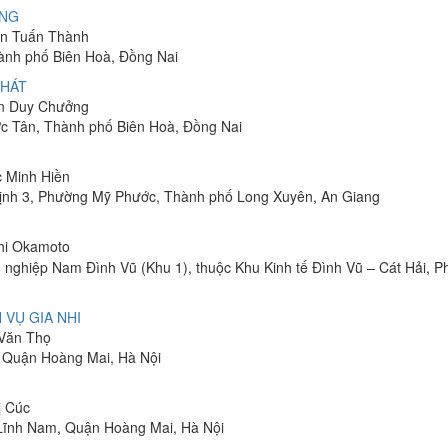
ÔNG
yễn Tuấn Thành
hành phố Biên Hoà, Đồng Nai
PHÁT
ễn Duy Chưởng
ớc Tân, Thành phố Biên Hoà, Đồng Nai
c Minh Hiền
ịnh 3, Phường Mỹ Phước, Thành phố Long Xuyên, An Giang
shi Okamoto
 nghiệp Nam Đình Vũ (Khu 1), thuộc Khu Kinh tế Đình Vũ – Cát Hải, 
 VỤ GIA NHI
 Văn Thọ
, Quận Hoàng Mai, Hà Nội
ị Cúc
Lĩnh Nam, Quận Hoàng Mai, Hà Nội