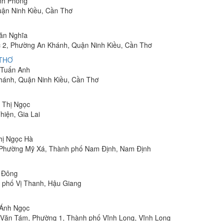
inh Phong
uận Ninh Kiều, Cần Thơ
Văn Nghĩa
 2, Phường An Khánh, Quận Ninh Kiều, Cần Thơ
 THƠ
m Tuấn Anh
hánh, Quận Ninh Kiều, Cần Thơ
n Thị Ngọc
hiện, Gia Lai
Thị Ngọc Hà
, Phường Mỹ Xá, Thành phố Nam Định, Nam Định
n Đông
h phố Vị Thanh, Hậu Giang
 Ánh Ngọc
Lê Văn Tám, Phường 1, Thành phố Vĩnh Long, Vĩnh Long