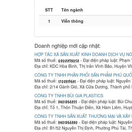
STT
Tên ngành
1
Viễn thông
Doanh nghiệp mới cập nhật:
HỢP TÁC XÃ SẢN XUẤT KINH DOANH DỊCH VỤ NÔ
Mã số thuế:
- Đại diện pháp luật: Phạm
Địa chỉ: KDC Hòa Bình, Thị trấn Vĩnh Bảo, Huyện V
CÔNG TY TNHH PHÂN PHỐI SẢN PHẨM PHÚ QUỐ
Mã số thuế:
- Đại diện pháp luật: Nguyễn
Địa chỉ: 2/14 Gành Gió, Xã Cửa Dương, Thành phố
CÔNG TY TNHH BÙI GIA PLASTICS
Mã số thuế:
- Đại diện pháp luật: Bùi C
Địa chỉ: Tổ 1, Thôn Thuận Điền, Xã Hàm Liêm, Hu
CÔNG TY TNHH SẢN XUẤT THƯƠNG MẠI VÀ XÂY 
Mã số thuế:
- Đại diện pháp luật: Nguyễ
Địa chỉ: B1/52 Nguyễn Thị Định, Phường Phú Tài, 