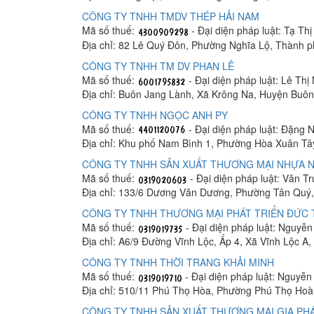
CÔNG TY TNHH TMDV THÉP HẢI NAM
Mã số thuế:
- Đại diện pháp luật: Tạ Th
Địa chỉ: 82 Lê Quý Đôn, Phường Nghĩa Lộ, Thành 
CÔNG TY TNHH TM DV PHAN LÊ
Mã số thuế:
- Đại diện pháp luật: Lê Thị
Địa chỉ: Buôn Jang Lành, Xã Krông Na, Huyện Buô
CÔNG TY TNHH NGỌC ANH PY
Mã số thuế:
- Đại diện pháp luật: Đặng 
Địa chỉ: Khu phố Nam Bình 1, Phường Hòa Xuân Tâ
CÔNG TY TNHH SẢN XUẤT THƯƠNG MẠI NHỰA N
Mã số thuế:
- Đại diện pháp luật: Văn T
Địa chỉ: 133/6 Dương Văn Dương, Phường Tân Quý,
CÔNG TY TNHH THƯƠNG MẠI PHÁT TRIỂN ĐỨC
Mã số thuế:
- Đại diện pháp luật: Nguyễ
Địa chỉ: A6/9 Đường Vĩnh Lộc, Ấp 4, Xã Vĩnh Lộc A
CÔNG TY TNHH THỜI TRANG KHẢI MINH
Mã số thuế:
- Đại diện pháp luật: Nguyễ
Địa chỉ: 510/11 Phú Thọ Hòa, Phường Phú Thọ Hoà
CÔNG TY TNHH SẢN XUẤT THƯƠNG MẠI GIA PHÁ