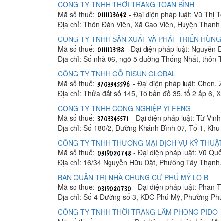
CÔNG TY TNHH THỜI TRANG TOAN BÌNH
Mã số thuế:
- Đại diện pháp luật: Vũ Thị 
Địa chỉ: Thôn Đàn Viên, Xã Cao Viên, Huyện Thanh 
CÔNG TY TNHH SẢN XUẤT VÀ PHÁT TRIỂN HÙNG
Mã số thuế:
- Đại diện pháp luật: Nguyễn
Địa chỉ: Số nhà 06, ngõ 5 đường Thống Nhất, thôn
CÔNG TY TNHH GỖ RISUN GLOBAL
Mã số thuế:
- Đại diện pháp luật: Chen, 
Địa chỉ: Thửa đất số 145, Tờ bản đồ 35, tổ 2 ấp 6,
CÔNG TY TNHH CÔNG NGHIỆP YI FENG
Mã số thuế:
- Đại diện pháp luật: Từ Vin
Địa chỉ: Số 180/2, Đường Khánh Bình 07, Tổ 1, K
CÔNG TY TNHH THƯƠNG MẠI DỊCH VỤ KỸ THUẬT
Mã số thuế:
- Đại diện pháp luật: Vũ Q
Địa chỉ: 16/34 Nguyễn Hữu Dật, Phường Tây Thạnh
BAN QUẢN TRỊ NHÀ CHUNG CƯ PHÚ MỸ LÔ B
Mã số thuế:
- Đại diện pháp luật: Phan
Địa chỉ: Số 4 Đường số 3, KDC Phú Mỹ, Phường Ph
CÔNG TY TNHH THỜI TRANG LÂM PHONG PIDO