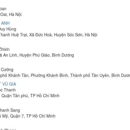
Toan
Oai, Hà Nội
 ANH
 Duy Hùng
 Thanh Huệ Trại, Xã Đức Hoà, Huyện Sóc Sơn, Hà Nội
Zhixin
 Xã An Linh, Huyện Phú Giáo, Bình Dương
h Cường
hu phố Khánh Tân, Phường Khánh Bình, Thành phố Tân Uyên, Bình Dươ
 VŨ GIA
uốc Thanh
, Quận Tân phú, TP Hồ Chí Minh
 Thanh Sang
ú Mỹ, Quận 7, TP Hồ Chí Minh