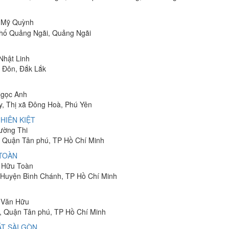
ị Mỹ Quỳnh
phố Quảng Ngãi, Quảng Ngãi
 Nhật Linh
n Đôn, Đắk Lắk
Ngọc Anh
y, Thị xã Đông Hoà, Phú Yên
HIÊN KIỆT
rường Thi
 Quận Tân phú, TP Hồ Chí Minh
 TOÀN
n Hữu Toàn
, Huyện Bình Chánh, TP Hồ Chí Minh
n Văn Hữu
, Quận Tân phú, TP Hồ Chí Minh
T SÀI GÒN