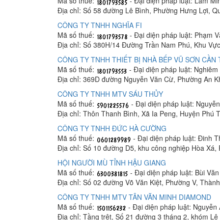
Mã số thuế:
- Đại diện pháp luật: Lâm M
Địa chỉ: Số 58 đường Lê Bình, Phường Hưng Lợi, Q
CÔNG TY TNHH NGHĨA FI
Mã số thuế:
- Đại diện pháp luật: Phạm 
Địa chỉ: Số 380H/14 Đường Trần Nam Phú, Khu Vực
CÔNG TY TNHH THIẾT BỊ NHÀ BẾP VŨ SƠN CẦN
Mã số thuế:
- Đại diện pháp luật: Nghiê
Địa chỉ: 369D đường Nguyễn Văn Cừ, Phường An K
CÔNG TY TNHH MTV SÁU THỦY
Mã số thuế:
- Đại diện pháp luật: Nguyễ
Địa chỉ: Thôn Thanh Bình, Xã Ia Peng, Huyện Phú T
CÔNG TY TNHH ĐỨC HÀ CƯỜNG
Mã số thuế:
- Đại diện pháp luật: Đinh 
Địa chỉ: Số 10 đường D5, khu công nghiệp Hòa Xá
HỘI NGƯỜI MÙ TỈNH HẬU GIANG
Mã số thuế:
- Đại diện pháp luật: Bùi Vă
Địa chỉ: Số 02 đường Võ Văn Kiệt, Phường V, Thàn
CÔNG TY TNHH MTV TÂN VĂN MINH DIAMOND
Mã số thuế:
- Đại diện pháp luật: Nguyễn
Địa chỉ: Tầng trệt, Số 21 đường 3 tháng 2, khóm 