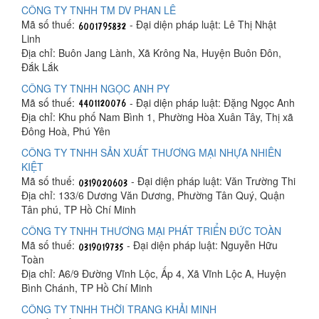
CÔNG TY TNHH TM DV PHAN LÊ
Mã số thuế:
- Đại diện pháp luật: Lê Thị Nhật
Linh
Địa chỉ: Buôn Jang Lành, Xã Krông Na, Huyện Buôn Đôn,
Đắk Lắk
CÔNG TY TNHH NGỌC ANH PY
Mã số thuế:
- Đại diện pháp luật: Đặng Ngọc Anh
Địa chỉ: Khu phố Nam Bình 1, Phường Hòa Xuân Tây, Thị xã
Đông Hoà, Phú Yên
CÔNG TY TNHH SẢN XUẤT THƯƠNG MẠI NHỰA NHIÊN
KIỆT
Mã số thuế:
- Đại diện pháp luật: Văn Trường Thi
Địa chỉ: 133/6 Dương Văn Dương, Phường Tân Quý, Quận
Tân phú, TP Hồ Chí Minh
CÔNG TY TNHH THƯƠNG MẠI PHÁT TRIỂN ĐỨC TOÀN
Mã số thuế:
- Đại diện pháp luật: Nguyễn Hữu
Toàn
Địa chỉ: A6/9 Đường Vĩnh Lộc, Ấp 4, Xã Vĩnh Lộc A, Huyện
Bình Chánh, TP Hồ Chí Minh
CÔNG TY TNHH THỜI TRANG KHẢI MINH