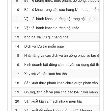
9
Bán lẻ lương thực, thực phẩm, đồ uống, thuốc lá, thuốc
10
Bán lẻ khác trong các cửa hàng kinh doanh tổng hợp
11
Vận tải hành khách đường bộ trong nội thành, ngoại thà
12
Vận tải hành khách đường bộ khác
13
Kho bãi và lưu giữ hàng hóa
14
Dịch vụ lưu trú ngắn ngày
15
Nhà hàng và các dịch vụ ăn uống phục vụ lưu động
16
Kinh doanh bất động sản, quyền sử dụng đất thuộc chủ
17
Xay xát và sản xuất bột thô
18
Sản xuất thực phẩm khác chưa được phân vào đâu
19
Chưng, tinh cất và pha chế các loại rượu mạnh
20
Sản xuất bia và mạch nha ủ men bia
21
Sản xuất đồ uống không cồn, nước khoáng