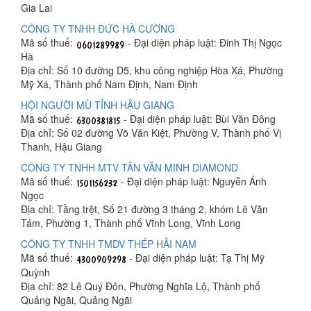
Gia Lai
CÔNG TY TNHH ĐỨC HÀ CƯỜNG
Mã số thuế:
- Đại diện pháp luật: Đinh Thị Ngọc
Hà
Địa chỉ: Số 10 đường D5, khu công nghiệp Hòa Xá, Phường
Mỹ Xá, Thành phố Nam Định, Nam Định
HỘI NGƯỜI MÙ TỈNH HẬU GIANG
Mã số thuế:
- Đại diện pháp luật: Bùi Văn Đông
Địa chỉ: Số 02 đường Võ Văn Kiệt, Phường V, Thành phố Vị
Thanh, Hậu Giang
CÔNG TY TNHH MTV TÂN VĂN MINH DIAMOND
Mã số thuế:
- Đại diện pháp luật: Nguyễn Ánh
Ngọc
Địa chỉ: Tầng trệt, Số 21 đường 3 tháng 2, khóm Lê Văn
Tám, Phường 1, Thành phố Vĩnh Long, Vĩnh Long
CÔNG TY TNHH TMDV THÉP HẢI NAM
Mã số thuế:
- Đại diện pháp luật: Tạ Thị Mỹ
Quỳnh
Địa chỉ: 82 Lê Quý Đôn, Phường Nghĩa Lộ, Thành phố
Quảng Ngãi, Quảng Ngãi