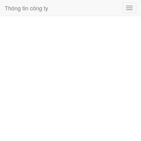
Thông tin công ty
Toggl
navig