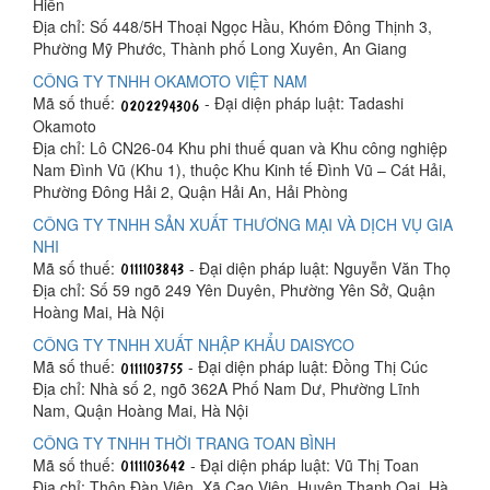
Hiền
Địa chỉ: Số 448/5H Thoại Ngọc Hầu, Khóm Đông Thịnh 3,
Phường Mỹ Phước, Thành phố Long Xuyên, An Giang
CÔNG TY TNHH OKAMOTO VIỆT NAM
Mã số thuế:
- Đại diện pháp luật: Tadashi
Okamoto
Địa chỉ: Lô CN26-04 Khu phi thuế quan và Khu công nghiệp
Nam Đình Vũ (Khu 1), thuộc Khu Kinh tế Đình Vũ – Cát Hải,
Phường Đông Hải 2, Quận Hải An, Hải Phòng
CÔNG TY TNHH SẢN XUẤT THƯƠNG MẠI VÀ DỊCH VỤ GIA
NHI
Mã số thuế:
- Đại diện pháp luật: Nguyễn Văn Thọ
Địa chỉ: Số 59 ngõ 249 Yên Duyên, Phường Yên Sở, Quận
Hoàng Mai, Hà Nội
CÔNG TY TNHH XUẤT NHẬP KHẨU DAISYCO
Mã số thuế:
- Đại diện pháp luật: Đồng Thị Cúc
Địa chỉ: Nhà số 2, ngõ 362A Phố Nam Dư, Phường Lĩnh
Nam, Quận Hoàng Mai, Hà Nội
CÔNG TY TNHH THỜI TRANG TOAN BÌNH
Mã số thuế:
- Đại diện pháp luật: Vũ Thị Toan
Địa chỉ: Thôn Đàn Viên, Xã Cao Viên, Huyện Thanh Oai, Hà