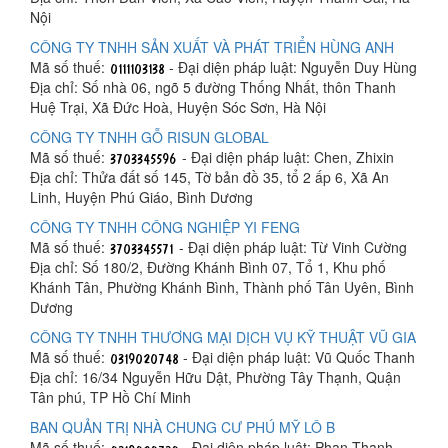
Nội
CÔNG TY TNHH SẢN XUẤT VÀ PHÁT TRIỂN HÙNG ANH
Mã số thuế:
- Đại diện pháp luật: Nguyễn Duy Hùng
Địa chỉ: Số nhà 06, ngõ 5 đường Thống Nhất, thôn Thanh
Huệ Trại, Xã Đức Hoà, Huyện Sóc Sơn, Hà Nội
CÔNG TY TNHH GỖ RISUN GLOBAL
Mã số thuế:
- Đại diện pháp luật: Chen, Zhixin
Địa chỉ: Thửa đất số 145, Tờ bản đồ 35, tổ 2 ấp 6, Xã An
Linh, Huyện Phú Giáo, Bình Dương
CÔNG TY TNHH CÔNG NGHIỆP YI FENG
Mã số thuế:
- Đại diện pháp luật: Từ Vinh Cường
Địa chỉ: Số 180/2, Đường Khánh Bình 07, Tổ 1, Khu phố
Khánh Tân, Phường Khánh Bình, Thành phố Tân Uyên, Bình
Dương
CÔNG TY TNHH THƯƠNG MẠI DỊCH VỤ KỸ THUẬT VŨ GIA
Mã số thuế:
- Đại diện pháp luật: Vũ Quốc Thanh
Địa chỉ: 16/34 Nguyễn Hữu Dật, Phường Tây Thạnh, Quận
Tân phú, TP Hồ Chí Minh
BAN QUẢN TRỊ NHÀ CHUNG CƯ PHÚ MỸ LÔ B
Mã số thuế:
- Đại diện pháp luật: Phan Thanh