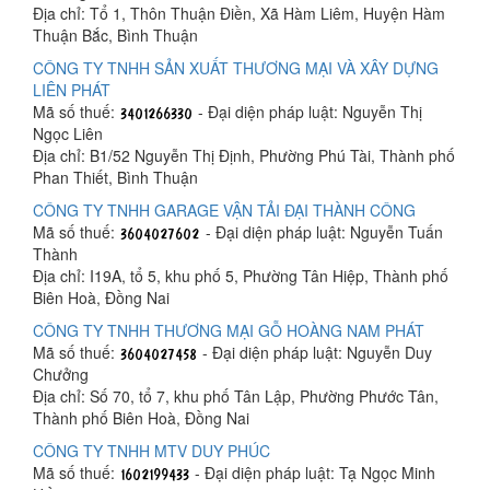
Địa chỉ: Tổ 1, Thôn Thuận Điền, Xã Hàm Liêm, Huyện Hàm
Thuận Bắc, Bình Thuận
CÔNG TY TNHH SẢN XUẤT THƯƠNG MẠI VÀ XÂY DỰNG
LIÊN PHÁT
Mã số thuế:
- Đại diện pháp luật: Nguyễn Thị
Ngọc Liên
Địa chỉ: B1/52 Nguyễn Thị Định, Phường Phú Tài, Thành phố
Phan Thiết, Bình Thuận
CÔNG TY TNHH GARAGE VẬN TẢI ĐẠI THÀNH CÔNG
Mã số thuế:
- Đại diện pháp luật: Nguyễn Tuấn
Thành
Địa chỉ: I19A, tổ 5, khu phố 5, Phường Tân Hiệp, Thành phố
Biên Hoà, Đồng Nai
CÔNG TY TNHH THƯƠNG MẠI GỖ HOÀNG NAM PHÁT
Mã số thuế:
- Đại diện pháp luật: Nguyễn Duy
Chưởng
Địa chỉ: Số 70, tổ 7, khu phố Tân Lập, Phường Phước Tân,
Thành phố Biên Hoà, Đồng Nai
CÔNG TY TNHH MTV DUY PHÚC
Mã số thuế:
- Đại diện pháp luật: Tạ Ngọc Minh