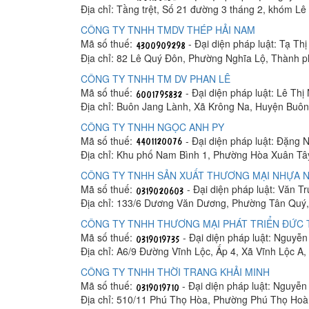
Địa chỉ: Tầng trệt, Số 21 đường 3 tháng 2, khóm 
CÔNG TY TNHH TMDV THÉP HẢI NAM
Mã số thuế:
- Đại diện pháp luật: Tạ Th
Địa chỉ: 82 Lê Quý Đôn, Phường Nghĩa Lộ, Thành 
CÔNG TY TNHH TM DV PHAN LÊ
Mã số thuế:
- Đại diện pháp luật: Lê Thị
Địa chỉ: Buôn Jang Lành, Xã Krông Na, Huyện Buô
CÔNG TY TNHH NGỌC ANH PY
Mã số thuế:
- Đại diện pháp luật: Đặng 
Địa chỉ: Khu phố Nam Bình 1, Phường Hòa Xuân Tâ
CÔNG TY TNHH SẢN XUẤT THƯƠNG MẠI NHỰA N
Mã số thuế:
- Đại diện pháp luật: Văn T
Địa chỉ: 133/6 Dương Văn Dương, Phường Tân Quý,
CÔNG TY TNHH THƯƠNG MẠI PHÁT TRIỂN ĐỨC
Mã số thuế:
- Đại diện pháp luật: Nguyễ
Địa chỉ: A6/9 Đường Vĩnh Lộc, Ấp 4, Xã Vĩnh Lộc A
CÔNG TY TNHH THỜI TRANG KHẢI MINH
Mã số thuế:
- Đại diện pháp luật: Nguyễ
Địa chỉ: 510/11 Phú Thọ Hòa, Phường Phú Thọ Hoà