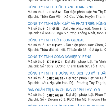
CÔNG TY TNHH THỜI TRANG TOAN BÌNH
Mã số thuế:
- Đại diện pháp luật: Vũ Thị 
Địa chỉ: Thôn Đàn Viên, Xã Cao Viên, Huyện Thanh 
CÔNG TY TNHH SẢN XUẤT VÀ PHÁT TRIỂN HÙNG
Mã số thuế:
- Đại diện pháp luật: Nguyễn
Địa chỉ: Số nhà 06, ngõ 5 đường Thống Nhất, thôn
CÔNG TY TNHH GỖ RISUN GLOBAL
Mã số thuế:
- Đại diện pháp luật: Chen, 
Địa chỉ: Thửa đất số 145, Tờ bản đồ 35, tổ 2 ấp 6,
CÔNG TY TNHH CÔNG NGHIỆP YI FENG
Mã số thuế:
- Đại diện pháp luật: Từ Vin
Địa chỉ: Số 180/2, Đường Khánh Bình 07, Tổ 1, K
CÔNG TY TNHH THƯƠNG MẠI DỊCH VỤ KỸ THUẬT
Mã số thuế:
- Đại diện pháp luật: Vũ Q
Địa chỉ: 16/34 Nguyễn Hữu Dật, Phường Tây Thạnh
BAN QUẢN TRỊ NHÀ CHUNG CƯ PHÚ MỸ LÔ B
Mã số thuế:
- Đại diện pháp luật: Phan
Địa chỉ: Số 4 Đường số 3, KDC Phú Mỹ, Phường Ph