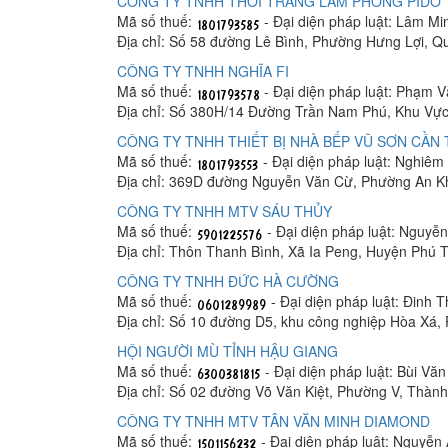
CÔNG TY TNHH THỜI TRANG LÂM PHONG PIDO
Mã số thuế:
- Đại diện pháp luật: Lâm M
Địa chỉ: Số 58 đường Lê Bình, Phường Hưng Lợi, Q
CÔNG TY TNHH NGHĨA FI
Mã số thuế:
- Đại diện pháp luật: Phạm 
Địa chỉ: Số 380H/14 Đường Trần Nam Phú, Khu Vực
CÔNG TY TNHH THIẾT BỊ NHÀ BẾP VŨ SƠN CẦN
Mã số thuế:
- Đại diện pháp luật: Nghiê
Địa chỉ: 369D đường Nguyễn Văn Cừ, Phường An K
CÔNG TY TNHH MTV SÁU THỦY
Mã số thuế:
- Đại diện pháp luật: Nguyễ
Địa chỉ: Thôn Thanh Bình, Xã Ia Peng, Huyện Phú T
CÔNG TY TNHH ĐỨC HÀ CƯỜNG
Mã số thuế:
- Đại diện pháp luật: Đinh 
Địa chỉ: Số 10 đường D5, khu công nghiệp Hòa Xá
HỘI NGƯỜI MÙ TỈNH HẬU GIANG
Mã số thuế:
- Đại diện pháp luật: Bùi Vă
Địa chỉ: Số 02 đường Võ Văn Kiệt, Phường V, Thàn
CÔNG TY TNHH MTV TÂN VĂN MINH DIAMOND
Mã số thuế:
- Đại diện pháp luật: Nguyễn