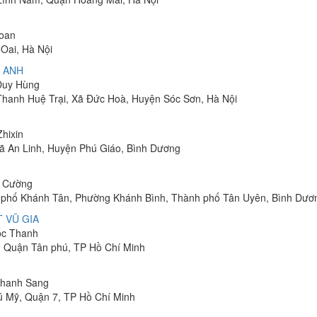
Toan
Oai, Hà Nội
 ANH
 Duy Hùng
 Thanh Huệ Trại, Xã Đức Hoà, Huyện Sóc Sơn, Hà Nội
Zhixin
 Xã An Linh, Huyện Phú Giáo, Bình Dương
h Cường
hu phố Khánh Tân, Phường Khánh Bình, Thành phố Tân Uyên, Bình Dươ
 VŨ GIA
uốc Thanh
, Quận Tân phú, TP Hồ Chí Minh
 Thanh Sang
ú Mỹ, Quận 7, TP Hồ Chí Minh