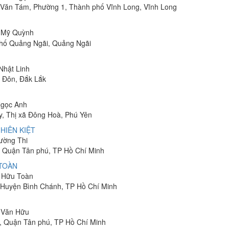
Lê Văn Tám, Phường 1, Thành phố Vĩnh Long, Vĩnh Long
ị Mỹ Quỳnh
phố Quảng Ngãi, Quảng Ngãi
 Nhật Linh
n Đôn, Đắk Lắk
Ngọc Anh
y, Thị xã Đông Hoà, Phú Yên
HIÊN KIỆT
rường Thi
 Quận Tân phú, TP Hồ Chí Minh
 TOÀN
n Hữu Toàn
, Huyện Bình Chánh, TP Hồ Chí Minh
n Văn Hữu
, Quận Tân phú, TP Hồ Chí Minh