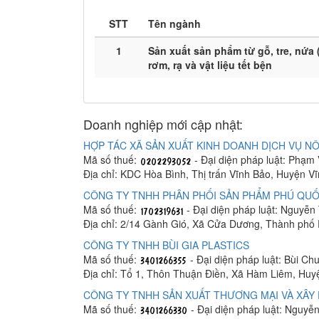
STT
Tên ngành
1
Sản xuất sản phẩm từ gỗ, tre, nứa 
rơm, rạ và vật liệu tết bện
Doanh nghiệp mới cập nhật:
HỢP TÁC XÃ SẢN XUẤT KINH DOANH DỊCH VỤ NÔ
Mã số thuế:
- Đại diện pháp luật: Phạm
Địa chỉ: KDC Hòa Bình, Thị trấn Vĩnh Bảo, Huyện V
CÔNG TY TNHH PHÂN PHỐI SẢN PHẨM PHÚ QUỐ
Mã số thuế:
- Đại diện pháp luật: Nguyễn
Địa chỉ: 2/14 Gành Gió, Xã Cửa Dương, Thành phố
CÔNG TY TNHH BÙI GIA PLASTICS
Mã số thuế:
- Đại diện pháp luật: Bùi C
Địa chỉ: Tổ 1, Thôn Thuận Điền, Xã Hàm Liêm, Hu
CÔNG TY TNHH SẢN XUẤT THƯƠNG MẠI VÀ XÂY 
Mã số thuế:
- Đại diện pháp luật: Nguyễ