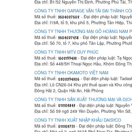
Địa chỉ: B1/52 Nguyễn Thị Định, Phường Phú Tài, 
CÔNG TY TNHH GARAGE VẬN TẢI ĐẠI THÀNH C
Mã số thuế:
- Đại diện pháp luật: Ngu
Địa chỉ: I19A, tổ 5, khu phố 5, Phường Tân Hiệp, T
CÔNG TY TNHH THƯƠNG MẠI GỖ HOÀNG NAM 
Mã số thuế:
- Đại diện pháp luật: Nguy
Địa chỉ: Số 70, tổ 7, khu phố Tân Lập, Phường Phư
CÔNG TY TNHH MTV DUY PHÚC
Mã số thuế:
- Đại diện pháp luật: Tạ Ngọ
Địa chỉ: Số 448/5H Thoại Ngọc Hầu, Khóm Đông Th
CÔNG TY TNHH OKAMOTO VIỆT NAM
Mã số thuế:
- Đại diện pháp luật: Tada
Địa chỉ: Lô CN26-04 Khu phi thuế quan và Khu công
Đông Hải 2, Quận Hải An, Hải Phòng
CÔNG TY TNHH SẢN XUẤT THƯƠNG MẠI VÀ DỊCH
Mã số thuế:
- Đại diện pháp luật: Nguyễn
Địa chỉ: Số 59 ngõ 249 Yên Duyên, Phường Yên Sở
CÔNG TY TNHH XUẤT NHẬP KHẨU DAISYCO
Mã số thuế:
- Đại diện pháp luật: Đồng Th
Địa chỉ: Nhà số 2, ngõ 362A Phố Nam Dư, Phường 