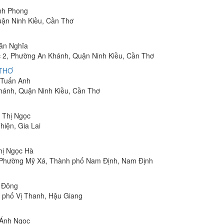
inh Phong
uận Ninh Kiều, Cần Thơ
Văn Nghĩa
 2, Phường An Khánh, Quận Ninh Kiều, Cần Thơ
 THƠ
m Tuấn Anh
hánh, Quận Ninh Kiều, Cần Thơ
n Thị Ngọc
hiện, Gia Lai
Thị Ngọc Hà
, Phường Mỹ Xá, Thành phố Nam Định, Nam Định
n Đông
h phố Vị Thanh, Hậu Giang
 Ánh Ngọc