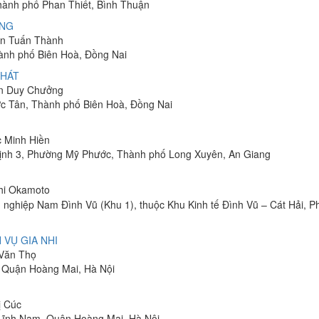
Thành phố Phan Thiết, Bình Thuận
ÔNG
yễn Tuấn Thành
hành phố Biên Hoà, Đồng Nai
PHÁT
ễn Duy Chưởng
ớc Tân, Thành phố Biên Hoà, Đồng Nai
c Minh Hiền
ịnh 3, Phường Mỹ Phước, Thành phố Long Xuyên, An Giang
shi Okamoto
 nghiệp Nam Đình Vũ (Khu 1), thuộc Khu Kinh tế Đình Vũ – Cát Hải, 
 VỤ GIA NHI
 Văn Thọ
, Quận Hoàng Mai, Hà Nội
ị Cúc
Lĩnh Nam, Quận Hoàng Mai, Hà Nội