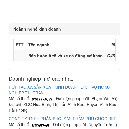
Ngành nghề kinh doanh
STT
Tên ngành
Mã ngàn
1
Bán buôn ô tô và xe có động cơ khác
G4511 (Chí
Doanh nghiệp mới cập nhật:
HỢP TÁC XÃ SẢN XUẤT KINH DOANH DỊCH VỤ NÔNG
NGHIỆP THỊ TRẤN.
Mã số thuế:
- Đại diện pháp luật: Phạm Văn Viện
Địa chỉ: KDC Hòa Bình, Thị trấn Vĩnh Bảo, Huyện Vĩnh Bảo,
Hải Phòng
CÔNG TY TNHH PHÂN PHỐI SẢN PHẨM PHÚ QUỐC BKT
Mã số thuế:
- Đại diện pháp luật: Nguyễn Trương