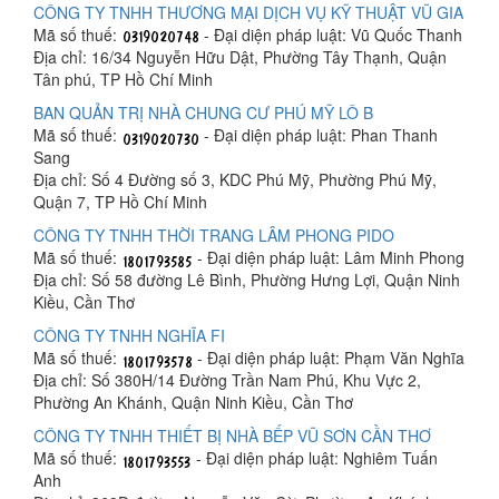
CÔNG TY TNHH THƯƠNG MẠI DỊCH VỤ KỸ THUẬT VŨ GIA
Mã số thuế:
- Đại diện pháp luật: Vũ Quốc Thanh
Địa chỉ: 16/34 Nguyễn Hữu Dật, Phường Tây Thạnh, Quận
Tân phú, TP Hồ Chí Minh
BAN QUẢN TRỊ NHÀ CHUNG CƯ PHÚ MỸ LÔ B
Mã số thuế:
- Đại diện pháp luật: Phan Thanh
Sang
Địa chỉ: Số 4 Đường số 3, KDC Phú Mỹ, Phường Phú Mỹ,
Quận 7, TP Hồ Chí Minh
CÔNG TY TNHH THỜI TRANG LÂM PHONG PIDO
Mã số thuế:
- Đại diện pháp luật: Lâm Minh Phong
Địa chỉ: Số 58 đường Lê Bình, Phường Hưng Lợi, Quận Ninh
Kiều, Cần Thơ
CÔNG TY TNHH NGHĨA FI
Mã số thuế:
- Đại diện pháp luật: Phạm Văn Nghĩa
Địa chỉ: Số 380H/14 Đường Trần Nam Phú, Khu Vực 2,
Phường An Khánh, Quận Ninh Kiều, Cần Thơ
CÔNG TY TNHH THIẾT BỊ NHÀ BẾP VŨ SƠN CẦN THƠ
Mã số thuế:
- Đại diện pháp luật: Nghiêm Tuấn
Anh