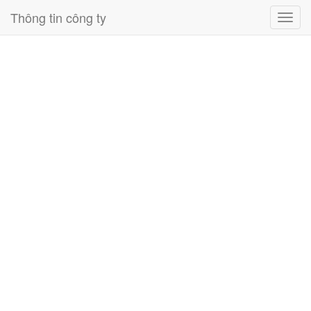
Thông tin công ty
Toggl
navig