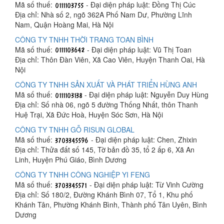
Mã số thuế:
- Đại diện pháp luật: Đồng Thị Cúc
Địa chỉ: Nhà số 2, ngõ 362A Phố Nam Dư, Phường Lĩnh
Nam, Quận Hoàng Mai, Hà Nội
CÔNG TY TNHH THỜI TRANG TOAN BÌNH
Mã số thuế:
- Đại diện pháp luật: Vũ Thị Toan
Địa chỉ: Thôn Đàn Viên, Xã Cao Viên, Huyện Thanh Oai, Hà
Nội
CÔNG TY TNHH SẢN XUẤT VÀ PHÁT TRIỂN HÙNG ANH
Mã số thuế:
- Đại diện pháp luật: Nguyễn Duy Hùng
Địa chỉ: Số nhà 06, ngõ 5 đường Thống Nhất, thôn Thanh
Huệ Trại, Xã Đức Hoà, Huyện Sóc Sơn, Hà Nội
CÔNG TY TNHH GỖ RISUN GLOBAL
Mã số thuế:
- Đại diện pháp luật: Chen, Zhixin
Địa chỉ: Thửa đất số 145, Tờ bản đồ 35, tổ 2 ấp 6, Xã An
Linh, Huyện Phú Giáo, Bình Dương
CÔNG TY TNHH CÔNG NGHIỆP YI FENG
Mã số thuế:
- Đại diện pháp luật: Từ Vinh Cường
Địa chỉ: Số 180/2, Đường Khánh Bình 07, Tổ 1, Khu phố
Khánh Tân, Phường Khánh Bình, Thành phố Tân Uyên, Bình
Dương