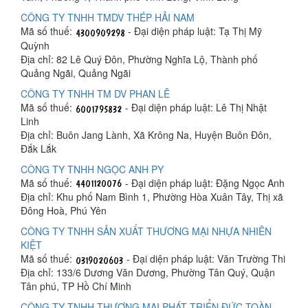
CÔNG TY TNHH TMDV THÉP HẢI NAM
Mã số thuế:
- Đại diện pháp luật: Tạ Thị Mỹ
Quỳnh
Địa chỉ: 82 Lê Quý Đôn, Phường Nghĩa Lộ, Thành phố
Quảng Ngãi, Quảng Ngãi
CÔNG TY TNHH TM DV PHAN LÊ
Mã số thuế:
- Đại diện pháp luật: Lê Thị Nhật
Linh
Địa chỉ: Buôn Jang Lành, Xã Krông Na, Huyện Buôn Đôn,
Đắk Lắk
CÔNG TY TNHH NGỌC ANH PY
Mã số thuế:
- Đại diện pháp luật: Đặng Ngọc Anh
Địa chỉ: Khu phố Nam Bình 1, Phường Hòa Xuân Tây, Thị xã
Đông Hoà, Phú Yên
CÔNG TY TNHH SẢN XUẤT THƯƠNG MẠI NHỰA NHIÊN
KIỆT
Mã số thuế:
- Đại diện pháp luật: Văn Trường Thi
Địa chỉ: 133/6 Dương Văn Dương, Phường Tân Quý, Quận
Tân phú, TP Hồ Chí Minh
CÔNG TY TNHH THƯƠNG MẠI PHÁT TRIỂN ĐỨC TOÀN