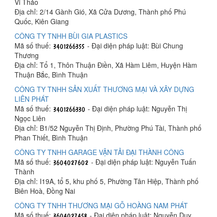
Vi Thảo
Địa chỉ: 2/14 Gành Gió, Xã Cửa Dương, Thành phố Phú
Quốc, Kiên Giang
CÔNG TY TNHH BÙI GIA PLASTICS
Mã số thuế:
- Đại diện pháp luật: Bùi Chung
Thương
Địa chỉ: Tổ 1, Thôn Thuận Điền, Xã Hàm Liêm, Huyện Hàm
Thuận Bắc, Bình Thuận
CÔNG TY TNHH SẢN XUẤT THƯƠNG MẠI VÀ XÂY DỰNG
LIÊN PHÁT
Mã số thuế:
- Đại diện pháp luật: Nguyễn Thị
Ngọc Liên
Địa chỉ: B1/52 Nguyễn Thị Định, Phường Phú Tài, Thành phố
Phan Thiết, Bình Thuận
CÔNG TY TNHH GARAGE VẬN TẢI ĐẠI THÀNH CÔNG
Mã số thuế:
- Đại diện pháp luật: Nguyễn Tuấn
Thành
Địa chỉ: I19A, tổ 5, khu phố 5, Phường Tân Hiệp, Thành phố
Biên Hoà, Đồng Nai
CÔNG TY TNHH THƯƠNG MẠI GỖ HOÀNG NAM PHÁT
Mã số thuế:
- Đại diện pháp luật: Nguyễn Duy