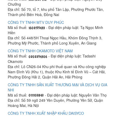
Chưởng
Địa chỉ: Số 70, tổ 7, khu phố Tân Lập, Phường Phước Tân,
Thành phố Biên Hoà, Đồng Nai
CÔNG TY TNHH MTV DUY PHÚC
Mã số thuế:
- Đại diện pháp luật: Tạ Ngọc Minh
Hiền
Địa chỉ: Số 448/5H Thoại Ngọc Hầu, Khóm Đông Thịnh 3,
Phường Mỹ Phước, Thành phố Long Xuyên, An Giang
CÔNG TY TNHH OKAMOTO VIỆT NAM
Mã số thuế:
- Đại diện pháp luật: Tadashi
Okamoto
Địa chỉ: Lô CN26-04 Khu phi thuế quan và Khu công nghiệp
Nam Đình Vũ (Khu 1), thuộc Khu Kinh tế Đình Vũ – Cát Hải,
Phường Đông Hải 2, Quận Hải An, Hải Phòng
CÔNG TY TNHH SẢN XUẤT THƯƠNG MẠI VÀ DỊCH VỤ GIA
NHI
Mã số thuế:
- Đại diện pháp luật: Nguyễn Văn Thọ
Địa chỉ: Số 59 ngõ 249 Yên Duyên, Phường Yên Sở, Quận
Hoàng Mai, Hà Nội
CÔNG TY TNHH XUẤT NHẬP KHẨU DAISYCO