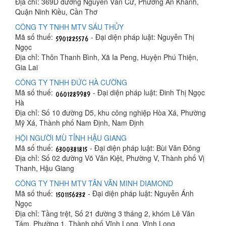
Địa chỉ: 369D đường Nguyễn Văn Cừ, Phường An Khánh,
Quận Ninh Kiều, Cần Thơ
CÔNG TY TNHH MTV SÁU THỦY
Mã số thuế:
- Đại diện pháp luật: Nguyễn Thị
Ngọc
Địa chỉ: Thôn Thanh Bình, Xã Ia Peng, Huyện Phú Thiện,
Gia Lai
CÔNG TY TNHH ĐỨC HÀ CƯỜNG
Mã số thuế:
- Đại diện pháp luật: Đinh Thị Ngọc
Hà
Địa chỉ: Số 10 đường D5, khu công nghiệp Hòa Xá, Phường
Mỹ Xá, Thành phố Nam Định, Nam Định
HỘI NGƯỜI MÙ TỈNH HẬU GIANG
Mã số thuế:
- Đại diện pháp luật: Bùi Văn Đông
Địa chỉ: Số 02 đường Võ Văn Kiệt, Phường V, Thành phố Vị
Thanh, Hậu Giang
CÔNG TY TNHH MTV TÂN VĂN MINH DIAMOND
Mã số thuế:
- Đại diện pháp luật: Nguyễn Ánh
Ngọc
Địa chỉ: Tầng trệt, Số 21 đường 3 tháng 2, khóm Lê Văn
Tám, Phường 1, Thành phố Vĩnh Long, Vĩnh Long