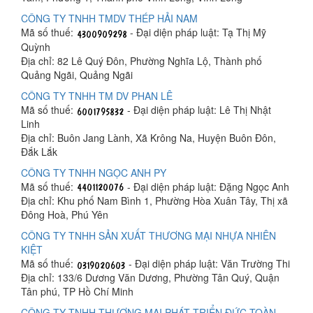
CÔNG TY TNHH TMDV THÉP HẢI NAM
Mã số thuế:
- Đại diện pháp luật: Tạ Thị Mỹ
Quỳnh
Địa chỉ: 82 Lê Quý Đôn, Phường Nghĩa Lộ, Thành phố
Quảng Ngãi, Quảng Ngãi
CÔNG TY TNHH TM DV PHAN LÊ
Mã số thuế:
- Đại diện pháp luật: Lê Thị Nhật
Linh
Địa chỉ: Buôn Jang Lành, Xã Krông Na, Huyện Buôn Đôn,
Đắk Lắk
CÔNG TY TNHH NGỌC ANH PY
Mã số thuế:
- Đại diện pháp luật: Đặng Ngọc Anh
Địa chỉ: Khu phố Nam Bình 1, Phường Hòa Xuân Tây, Thị xã
Đông Hoà, Phú Yên
CÔNG TY TNHH SẢN XUẤT THƯƠNG MẠI NHỰA NHIÊN
KIỆT
Mã số thuế:
- Đại diện pháp luật: Văn Trường Thi
Địa chỉ: 133/6 Dương Văn Dương, Phường Tân Quý, Quận
Tân phú, TP Hồ Chí Minh
CÔNG TY TNHH THƯƠNG MẠI PHÁT TRIỂN ĐỨC TOÀN