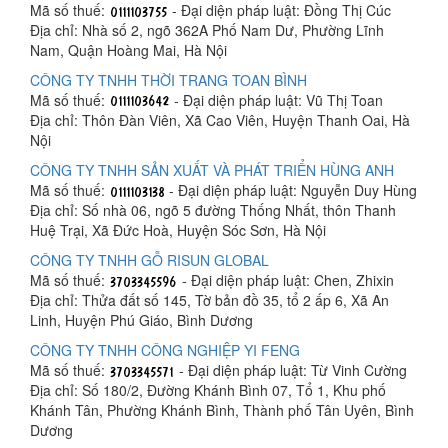
Mã số thuế:
- Đại diện pháp luật: Đồng Thị Cúc
Địa chỉ: Nhà số 2, ngõ 362A Phố Nam Dư, Phường Lĩnh
Nam, Quận Hoàng Mai, Hà Nội
CÔNG TY TNHH THỜI TRANG TOAN BÌNH
Mã số thuế:
- Đại diện pháp luật: Vũ Thị Toan
Địa chỉ: Thôn Đàn Viên, Xã Cao Viên, Huyện Thanh Oai, Hà
Nội
CÔNG TY TNHH SẢN XUẤT VÀ PHÁT TRIỂN HÙNG ANH
Mã số thuế:
- Đại diện pháp luật: Nguyễn Duy Hùng
Địa chỉ: Số nhà 06, ngõ 5 đường Thống Nhất, thôn Thanh
Huệ Trại, Xã Đức Hoà, Huyện Sóc Sơn, Hà Nội
CÔNG TY TNHH GỖ RISUN GLOBAL
Mã số thuế:
- Đại diện pháp luật: Chen, Zhixin
Địa chỉ: Thửa đất số 145, Tờ bản đồ 35, tổ 2 ấp 6, Xã An
Linh, Huyện Phú Giáo, Bình Dương
CÔNG TY TNHH CÔNG NGHIỆP YI FENG
Mã số thuế:
- Đại diện pháp luật: Từ Vinh Cường
Địa chỉ: Số 180/2, Đường Khánh Bình 07, Tổ 1, Khu phố
Khánh Tân, Phường Khánh Bình, Thành phố Tân Uyên, Bình
Dương