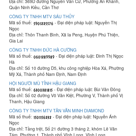
Địa chỉ: 369D đường Nguyễn Văn Cừ, Phường An Khánh,
Quận Ninh Kiều, Cần Thơ
CÔNG TY TNHH MTV SÁU THỦY
Mã số thuế:
- Đại diện pháp luật: Nguyễn Thị
Ngọc
Địa chỉ: Thôn Thanh Bình, Xã Ia Peng, Huyện Phú Thiện,
Gia Lai
CÔNG TY TNHH ĐỨC HÀ CƯỜNG
Mã số thuế:
- Đại diện pháp luật: Đinh Thị Ngọc
Hà
Địa chỉ: Số 10 đường D5, khu công nghiệp Hòa Xá, Phường
Mỹ Xá, Thành phố Nam Định, Nam Định
HỘI NGƯỜI MÙ TỈNH HẬU GIANG
Mã số thuế:
- Đại diện pháp luật: Bùi Văn Đông
Địa chỉ: Số 02 đường Võ Văn Kiệt, Phường V, Thành phố Vị
Thanh, Hậu Giang
CÔNG TY TNHH MTV TÂN VĂN MINH DIAMOND
Mã số thuế:
- Đại diện pháp luật: Nguyễn Ánh
Ngọc
Địa chỉ: Tầng trệt, Số 21 đường 3 tháng 2, khóm Lê Văn
Tám, Phường 1, Thành phố Vĩnh Long, Vĩnh Long