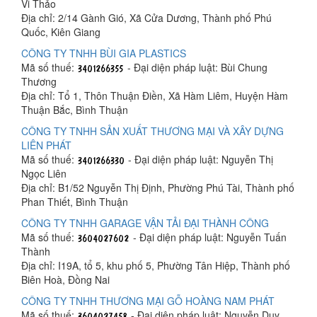
Vi Thảo
Địa chỉ: 2/14 Gành Gió, Xã Cửa Dương, Thành phố Phú
Quốc, Kiên Giang
CÔNG TY TNHH BÙI GIA PLASTICS
Mã số thuế:
- Đại diện pháp luật: Bùi Chung
Thương
Địa chỉ: Tổ 1, Thôn Thuận Điền, Xã Hàm Liêm, Huyện Hàm
Thuận Bắc, Bình Thuận
CÔNG TY TNHH SẢN XUẤT THƯƠNG MẠI VÀ XÂY DỰNG
LIÊN PHÁT
Mã số thuế:
- Đại diện pháp luật: Nguyễn Thị
Ngọc Liên
Địa chỉ: B1/52 Nguyễn Thị Định, Phường Phú Tài, Thành phố
Phan Thiết, Bình Thuận
CÔNG TY TNHH GARAGE VẬN TẢI ĐẠI THÀNH CÔNG
Mã số thuế:
- Đại diện pháp luật: Nguyễn Tuấn
Thành
Địa chỉ: I19A, tổ 5, khu phố 5, Phường Tân Hiệp, Thành phố
Biên Hoà, Đồng Nai
CÔNG TY TNHH THƯƠNG MẠI GỖ HOÀNG NAM PHÁT
Mã số thuế:
- Đại diện pháp luật: Nguyễn Duy