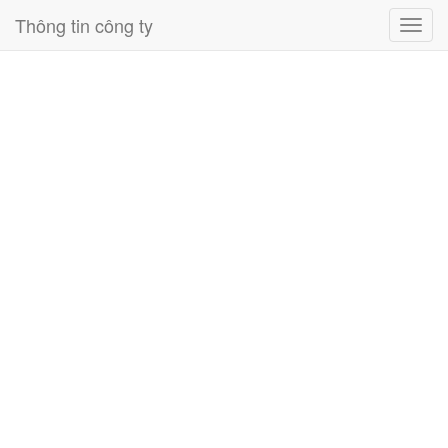
Thông tin công ty
Toggl
navig