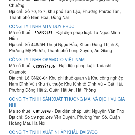
Chưởng
Địa chỉ: Số 70, tổ 7, khu phố Tân Lập, Phường Phước Tân,
Thành phố Biên Hoà, Đồng Nai
CÔNG TY TNHH MTV DUY PHÚC
Mã số thuế:
- Đại diện pháp luật: Tạ Ngọc Minh
Hiền
Địa chỉ: Số 448/5H Thoại Ngọc Hầu, Khóm Đông Thịnh 3,
Phường Mỹ Phước, Thành phố Long Xuyên, An Giang
CÔNG TY TNHH OKAMOTO VIỆT NAM
Mã số thuế:
- Đại diện pháp luật: Tadashi
Okamoto
Địa chỉ: Lô CN26-04 Khu phi thuế quan và Khu công nghiệp
Nam Đình Vũ (Khu 1), thuộc Khu Kinh tế Đình Vũ – Cát Hải,
Phường Đông Hải 2, Quận Hải An, Hải Phòng
CÔNG TY TNHH SẢN XUẤT THƯƠNG MẠI VÀ DỊCH VỤ GIA
NHI
Mã số thuế:
- Đại diện pháp luật: Nguyễn Văn Thọ
Địa chỉ: Số 59 ngõ 249 Yên Duyên, Phường Yên Sở, Quận
Hoàng Mai, Hà Nội
CÔNG TY TNHH XUẤT NHẬP KHẨU DAISYCO