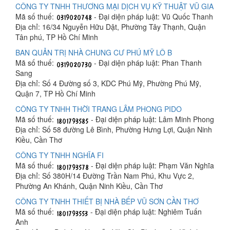
CÔNG TY TNHH THƯƠNG MẠI DỊCH VỤ KỸ THUẬT VŨ GIA
Mã số thuế:
- Đại diện pháp luật: Vũ Quốc Thanh
Địa chỉ: 16/34 Nguyễn Hữu Dật, Phường Tây Thạnh, Quận
Tân phú, TP Hồ Chí Minh
BAN QUẢN TRỊ NHÀ CHUNG CƯ PHÚ MỸ LÔ B
Mã số thuế:
- Đại diện pháp luật: Phan Thanh
Sang
Địa chỉ: Số 4 Đường số 3, KDC Phú Mỹ, Phường Phú Mỹ,
Quận 7, TP Hồ Chí Minh
CÔNG TY TNHH THỜI TRANG LÂM PHONG PIDO
Mã số thuế:
- Đại diện pháp luật: Lâm Minh Phong
Địa chỉ: Số 58 đường Lê Bình, Phường Hưng Lợi, Quận Ninh
Kiều, Cần Thơ
CÔNG TY TNHH NGHĨA FI
Mã số thuế:
- Đại diện pháp luật: Phạm Văn Nghĩa
Địa chỉ: Số 380H/14 Đường Trần Nam Phú, Khu Vực 2,
Phường An Khánh, Quận Ninh Kiều, Cần Thơ
CÔNG TY TNHH THIẾT BỊ NHÀ BẾP VŨ SƠN CẦN THƠ
Mã số thuế:
- Đại diện pháp luật: Nghiêm Tuấn
Anh