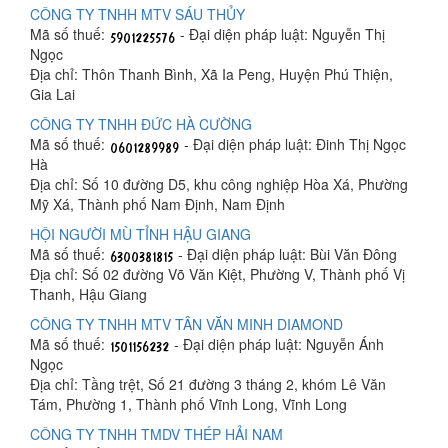
CÔNG TY TNHH MTV SÁU THỦY
Mã số thuế:
- Đại diện pháp luật: Nguyễn Thị
Ngọc
Địa chỉ: Thôn Thanh Bình, Xã Ia Peng, Huyện Phú Thiện,
Gia Lai
CÔNG TY TNHH ĐỨC HÀ CƯỜNG
Mã số thuế:
- Đại diện pháp luật: Đinh Thị Ngọc
Hà
Địa chỉ: Số 10 đường D5, khu công nghiệp Hòa Xá, Phường
Mỹ Xá, Thành phố Nam Định, Nam Định
HỘI NGƯỜI MÙ TỈNH HẬU GIANG
Mã số thuế:
- Đại diện pháp luật: Bùi Văn Đông
Địa chỉ: Số 02 đường Võ Văn Kiệt, Phường V, Thành phố Vị
Thanh, Hậu Giang
CÔNG TY TNHH MTV TÂN VĂN MINH DIAMOND
Mã số thuế:
- Đại diện pháp luật: Nguyễn Ánh
Ngọc
Địa chỉ: Tầng trệt, Số 21 đường 3 tháng 2, khóm Lê Văn
Tám, Phường 1, Thành phố Vĩnh Long, Vĩnh Long
CÔNG TY TNHH TMDV THÉP HẢI NAM