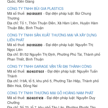
Quốc, Kiên Giang
CÔNG TY TNHH BÙI GIA PLASTICS
Mã số thuế:
- Đại diện pháp luật: Bùi Chung
Thương
Địa chỉ: Tổ 1, Thôn Thuận Điền, Xã Hàm Liêm, Huyện Hàm
Thuận Bắc, Bình Thuận
CÔNG TY TNHH SẢN XUẤT THƯƠNG MẠI VÀ XÂY DỰNG
LIÊN PHÁT
Mã số thuế:
- Đại diện pháp luật: Nguyễn Thị
Ngọc Liên
Địa chỉ: B1/52 Nguyễn Thị Định, Phường Phú Tài, Thành phố
Phan Thiết, Bình Thuận
CÔNG TY TNHH GARAGE VẬN TẢI ĐẠI THÀNH CÔNG
Mã số thuế:
- Đại diện pháp luật: Nguyễn Tuấn
Thành
Địa chỉ: I19A, tổ 5, khu phố 5, Phường Tân Hiệp, Thành phố
Biên Hoà, Đồng Nai
CÔNG TY TNHH THƯƠNG MẠI GỖ HOÀNG NAM PHÁT
Mã số thuế:
- Đại diện pháp luật: Nguyễn Duy
Chưởng
Địa chỉ: Số 70, tổ 7, khu phố Tân Lập, Phường Phước Tân,