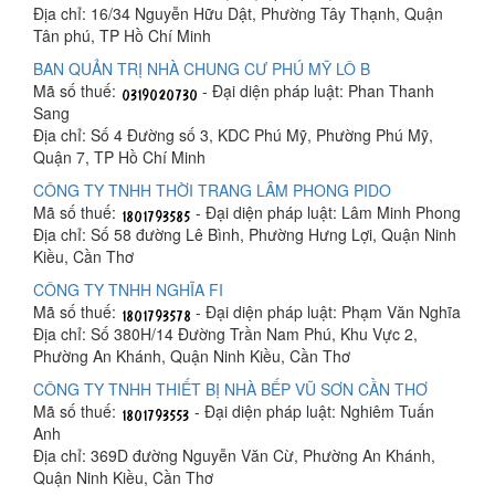
Địa chỉ: 16/34 Nguyễn Hữu Dật, Phường Tây Thạnh, Quận
Tân phú, TP Hồ Chí Minh
BAN QUẢN TRỊ NHÀ CHUNG CƯ PHÚ MỸ LÔ B
Mã số thuế:
- Đại diện pháp luật: Phan Thanh
Sang
Địa chỉ: Số 4 Đường số 3, KDC Phú Mỹ, Phường Phú Mỹ,
Quận 7, TP Hồ Chí Minh
CÔNG TY TNHH THỜI TRANG LÂM PHONG PIDO
Mã số thuế:
- Đại diện pháp luật: Lâm Minh Phong
Địa chỉ: Số 58 đường Lê Bình, Phường Hưng Lợi, Quận Ninh
Kiều, Cần Thơ
CÔNG TY TNHH NGHĨA FI
Mã số thuế:
- Đại diện pháp luật: Phạm Văn Nghĩa
Địa chỉ: Số 380H/14 Đường Trần Nam Phú, Khu Vực 2,
Phường An Khánh, Quận Ninh Kiều, Cần Thơ
CÔNG TY TNHH THIẾT BỊ NHÀ BẾP VŨ SƠN CẦN THƠ
Mã số thuế:
- Đại diện pháp luật: Nghiêm Tuấn
Anh
Địa chỉ: 369D đường Nguyễn Văn Cừ, Phường An Khánh,
Quận Ninh Kiều, Cần Thơ