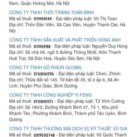
Nam, Quận Hoàng Mai, Hà Nội
CÔNG TY TNHH THỜI TRANG TOAN BÌNH
Mã số thuế:
- Đại diện pháp luật: Vũ Thị Toan
Địa chỉ: Thôn Đàn Viên, Xã Cao Viên, Huyện Thanh Oai, Hà
Nội
CÔNG TY TNHH SẢN XUẤT VÀ PHÁT TRIỂN HÙNG ANH
Mã số thuế:
- Đại diện pháp luật: Nguyễn Duy Hùng
Địa chỉ: Số nhà 06, ngõ 5 đường Thống Nhất, thôn Thanh
Huệ Trại, Xã Đức Hoà, Huyện Sóc Sơn, Hà Nội
CÔNG TY TNHH GỖ RISUN GLOBAL
Mã số thuế:
- Đại diện pháp luật: Chen, Zhixin
Địa chỉ: Thửa đất số 145, Tờ bản đồ 35, tổ 2 ấp 6, Xã An
Linh, Huyện Phú Giáo, Bình Dương
CÔNG TY TNHH CÔNG NGHIỆP YI FENG
Mã số thuế:
- Đại diện pháp luật: Từ Vinh Cường
Địa chỉ: Số 180/2, Đường Khánh Bình 07, Tổ 1, Khu phố
Khánh Tân, Phường Khánh Bình, Thành phố Tân Uyên, Bình
Dương
CÔNG TY TNHH THƯƠNG MẠI DỊCH VỤ KỸ THUẬT VŨ GIA
Mã số thuế:
- Đại diện pháp luật: Vũ Quốc Thanh