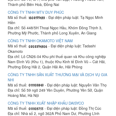
Thành phố Biên Hoà, Đồng Nai
CÔNG TY TNHH MTV DUY PHÚC
Mã số thuế:
- Đại diện pháp luật: Tạ Ngọc Minh
Hiền
Địa chỉ: Số 448/5H Thoại Ngọc Hầu, Khóm Đông Thịnh 3,
Phường Mỹ Phước, Thành phố Long Xuyên, An Giang
CÔNG TY TNHH OKAMOTO VIỆT NAM
Mã số thuế:
- Đại diện pháp luật: Tadashi
Okamoto
Địa chỉ: Lô CN26-04 Khu phi thuế quan và Khu công nghiệp
Nam Đình Vũ (Khu 1), thuộc Khu Kinh tế Đình Vũ – Cát Hải,
Phường Đông Hải 2, Quận Hải An, Hải Phòng
CÔNG TY TNHH SẢN XUẤT THƯƠNG MẠI VÀ DỊCH VỤ GIA
NHI
Mã số thuế:
- Đại diện pháp luật: Nguyễn Văn Thọ
Địa chỉ: Số 59 ngõ 249 Yên Duyên, Phường Yên Sở, Quận
Hoàng Mai, Hà Nội
CÔNG TY TNHH XUẤT NHẬP KHẨU DAISYCO
Mã số thuế:
- Đại diện pháp luật: Đồng Thị Cúc
Địa chỉ: Nhà số 2, ngõ 362A Phố Nam Dư, Phường Lĩnh