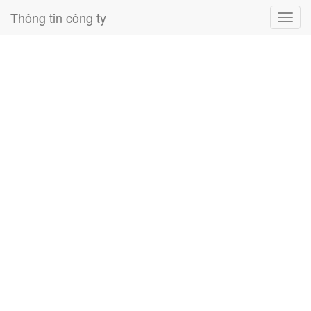
Thông tin công ty
Toggl
navig