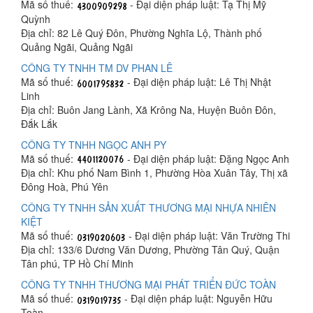
Mã số thuế:
- Đại diện pháp luật: Tạ Thị Mỹ
Quỳnh
Địa chỉ: 82 Lê Quý Đôn, Phường Nghĩa Lộ, Thành phố
Quảng Ngãi, Quảng Ngãi
CÔNG TY TNHH TM DV PHAN LÊ
Mã số thuế:
- Đại diện pháp luật: Lê Thị Nhật
Linh
Địa chỉ: Buôn Jang Lành, Xã Krông Na, Huyện Buôn Đôn,
Đắk Lắk
CÔNG TY TNHH NGỌC ANH PY
Mã số thuế:
- Đại diện pháp luật: Đặng Ngọc Anh
Địa chỉ: Khu phố Nam Bình 1, Phường Hòa Xuân Tây, Thị xã
Đông Hoà, Phú Yên
CÔNG TY TNHH SẢN XUẤT THƯƠNG MẠI NHỰA NHIÊN
KIỆT
Mã số thuế:
- Đại diện pháp luật: Văn Trường Thi
Địa chỉ: 133/6 Dương Văn Dương, Phường Tân Quý, Quận
Tân phú, TP Hồ Chí Minh
CÔNG TY TNHH THƯƠNG MẠI PHÁT TRIỂN ĐỨC TOÀN
Mã số thuế:
- Đại diện pháp luật: Nguyễn Hữu
Toàn