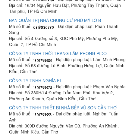
Địa chỉ: 16/34 Nguyễn Hữu Dật, Phường Tây Thạnh, Quận
Tân phú, TP Hồ Chí Minh
BAN QUẢN TRỊ NHÀ CHUNG CƯ PHÚ MỸ LÔ B
Mã số thuế:
- Đại diện pháp luật: Phan Thanh
Sang
Địa chỉ: Số 4 Đường số 3, KDC Phú Mỹ, Phường Phú Mỹ,
Quận 7, TP Hồ Chí Minh
CÔNG TY TNHH THỜI TRANG LÂM PHONG PIDO
Mã số thuế:
- Đại diện pháp luật: Lâm Minh Phong
Địa chỉ: Số 58 đường Lê Bình, Phường Hưng Lợi, Quận Ninh
Kiều, Cần Thơ
CÔNG TY TNHH NGHĨA FI
Mã số thuế:
- Đại diện pháp luật: Phạm Văn Nghĩa
Địa chỉ: Số 380H/14 Đường Trần Nam Phú, Khu Vực 2,
Phường An Khánh, Quận Ninh Kiều, Cần Thơ
CÔNG TY TNHH THIẾT BỊ NHÀ BẾP VŨ SƠN CẦN THƠ
Mã số thuế:
- Đại diện pháp luật: Nghiêm Tuấn
Anh
Địa chỉ: 369D đường Nguyễn Văn Cừ, Phường An Khánh,
Quận Ninh Kiều, Cần Thơ