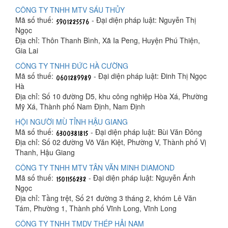
CÔNG TY TNHH MTV SÁU THỦY
Mã số thuế:
- Đại diện pháp luật: Nguyễn Thị
Ngọc
Địa chỉ: Thôn Thanh Bình, Xã Ia Peng, Huyện Phú Thiện,
Gia Lai
CÔNG TY TNHH ĐỨC HÀ CƯỜNG
Mã số thuế:
- Đại diện pháp luật: Đinh Thị Ngọc
Hà
Địa chỉ: Số 10 đường D5, khu công nghiệp Hòa Xá, Phường
Mỹ Xá, Thành phố Nam Định, Nam Định
HỘI NGƯỜI MÙ TỈNH HẬU GIANG
Mã số thuế:
- Đại diện pháp luật: Bùi Văn Đông
Địa chỉ: Số 02 đường Võ Văn Kiệt, Phường V, Thành phố Vị
Thanh, Hậu Giang
CÔNG TY TNHH MTV TÂN VĂN MINH DIAMOND
Mã số thuế:
- Đại diện pháp luật: Nguyễn Ánh
Ngọc
Địa chỉ: Tầng trệt, Số 21 đường 3 tháng 2, khóm Lê Văn
Tám, Phường 1, Thành phố Vĩnh Long, Vĩnh Long
CÔNG TY TNHH TMDV THÉP HẢI NAM