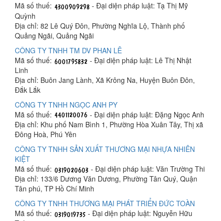
Mã số thuế:
- Đại diện pháp luật: Tạ Thị Mỹ
Quỳnh
Địa chỉ: 82 Lê Quý Đôn, Phường Nghĩa Lộ, Thành phố
Quảng Ngãi, Quảng Ngãi
CÔNG TY TNHH TM DV PHAN LÊ
Mã số thuế:
- Đại diện pháp luật: Lê Thị Nhật
Linh
Địa chỉ: Buôn Jang Lành, Xã Krông Na, Huyện Buôn Đôn,
Đắk Lắk
CÔNG TY TNHH NGỌC ANH PY
Mã số thuế:
- Đại diện pháp luật: Đặng Ngọc Anh
Địa chỉ: Khu phố Nam Bình 1, Phường Hòa Xuân Tây, Thị xã
Đông Hoà, Phú Yên
CÔNG TY TNHH SẢN XUẤT THƯƠNG MẠI NHỰA NHIÊN
KIỆT
Mã số thuế:
- Đại diện pháp luật: Văn Trường Thi
Địa chỉ: 133/6 Dương Văn Dương, Phường Tân Quý, Quận
Tân phú, TP Hồ Chí Minh
CÔNG TY TNHH THƯƠNG MẠI PHÁT TRIỂN ĐỨC TOÀN
Mã số thuế:
- Đại diện pháp luật: Nguyễn Hữu