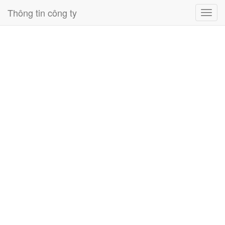
Thông tin công ty
Toggl
navig