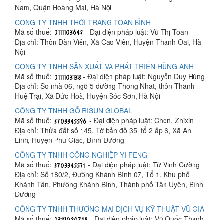
Nam, Quận Hoàng Mai, Hà Nội
CÔNG TY TNHH THỜI TRANG TOAN BÌNH
Mã số thuế:
- Đại diện pháp luật: Vũ Thị Toan
Địa chỉ: Thôn Đàn Viên, Xã Cao Viên, Huyện Thanh Oai, Hà
Nội
CÔNG TY TNHH SẢN XUẤT VÀ PHÁT TRIỂN HÙNG ANH
Mã số thuế:
- Đại diện pháp luật: Nguyễn Duy Hùng
Địa chỉ: Số nhà 06, ngõ 5 đường Thống Nhất, thôn Thanh
Huệ Trại, Xã Đức Hoà, Huyện Sóc Sơn, Hà Nội
CÔNG TY TNHH GỖ RISUN GLOBAL
Mã số thuế:
- Đại diện pháp luật: Chen, Zhixin
Địa chỉ: Thửa đất số 145, Tờ bản đồ 35, tổ 2 ấp 6, Xã An
Linh, Huyện Phú Giáo, Bình Dương
CÔNG TY TNHH CÔNG NGHIỆP YI FENG
Mã số thuế:
- Đại diện pháp luật: Từ Vinh Cường
Địa chỉ: Số 180/2, Đường Khánh Bình 07, Tổ 1, Khu phố
Khánh Tân, Phường Khánh Bình, Thành phố Tân Uyên, Bình
Dương
CÔNG TY TNHH THƯƠNG MẠI DỊCH VỤ KỸ THUẬT VŨ GIA
Mã số thuế:
- Đại diện pháp luật: Vũ Quốc Thanh