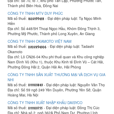
Địa chỉ: Số 70, tổ 7, khu phố Tân Lập, Phường Phước Tân,
Thành phố Biên Hoà, Đồng Nai
CÔNG TY TNHH MTV DUY PHÚC
Mã số thuế:
- Đại diện pháp luật: Tạ Ngọc Minh
Hiền
Địa chỉ: Số 448/5H Thoại Ngọc Hầu, Khóm Đông Thịnh 3,
Phường Mỹ Phước, Thành phố Long Xuyên, An Giang
CÔNG TY TNHH OKAMOTO VIỆT NAM
Mã số thuế:
- Đại diện pháp luật: Tadashi
Okamoto
Địa chỉ: Lô CN26-04 Khu phi thuế quan và Khu công nghiệp
Nam Đình Vũ (Khu 1), thuộc Khu Kinh tế Đình Vũ – Cát Hải,
Phường Đông Hải 2, Quận Hải An, Hải Phòng
CÔNG TY TNHH SẢN XUẤT THƯƠNG MẠI VÀ DỊCH VỤ GIA
NHI
Mã số thuế:
- Đại diện pháp luật: Nguyễn Văn Thọ
Địa chỉ: Số 59 ngõ 249 Yên Duyên, Phường Yên Sở, Quận
Hoàng Mai, Hà Nội
CÔNG TY TNHH XUẤT NHẬP KHẨU DAISYCO
Mã số thuế:
- Đại diện pháp luật: Đồng Thị Cúc
Địa chỉ: Nhà số 2, ngõ 362A Phố Nam Dư, Phường Lĩnh