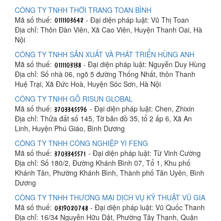
CÔNG TY TNHH THỜI TRANG TOAN BÌNH
Mã số thuế:
- Đại diện pháp luật: Vũ Thị Toan
Địa chỉ: Thôn Đàn Viên, Xã Cao Viên, Huyện Thanh Oai, Hà
Nội
CÔNG TY TNHH SẢN XUẤT VÀ PHÁT TRIỂN HÙNG ANH
Mã số thuế:
- Đại diện pháp luật: Nguyễn Duy Hùng
Địa chỉ: Số nhà 06, ngõ 5 đường Thống Nhất, thôn Thanh
Huệ Trại, Xã Đức Hoà, Huyện Sóc Sơn, Hà Nội
CÔNG TY TNHH GỖ RISUN GLOBAL
Mã số thuế:
- Đại diện pháp luật: Chen, Zhixin
Địa chỉ: Thửa đất số 145, Tờ bản đồ 35, tổ 2 ấp 6, Xã An
Linh, Huyện Phú Giáo, Bình Dương
CÔNG TY TNHH CÔNG NGHIỆP YI FENG
Mã số thuế:
- Đại diện pháp luật: Từ Vinh Cường
Địa chỉ: Số 180/2, Đường Khánh Bình 07, Tổ 1, Khu phố
Khánh Tân, Phường Khánh Bình, Thành phố Tân Uyên, Bình
Dương
CÔNG TY TNHH THƯƠNG MẠI DỊCH VỤ KỸ THUẬT VŨ GIA
Mã số thuế:
- Đại diện pháp luật: Vũ Quốc Thanh
Địa chỉ: 16/34 Nguyễn Hữu Dật, Phường Tây Thạnh, Quận