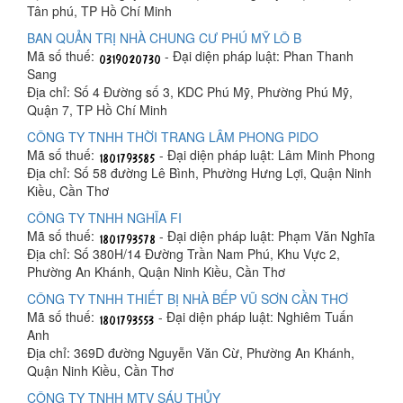
Tân phú, TP Hồ Chí Minh
BAN QUẢN TRỊ NHÀ CHUNG CƯ PHÚ MỸ LÔ B
Mã số thuế:
- Đại diện pháp luật: Phan Thanh
Sang
Địa chỉ: Số 4 Đường số 3, KDC Phú Mỹ, Phường Phú Mỹ,
Quận 7, TP Hồ Chí Minh
CÔNG TY TNHH THỜI TRANG LÂM PHONG PIDO
Mã số thuế:
- Đại diện pháp luật: Lâm Minh Phong
Địa chỉ: Số 58 đường Lê Bình, Phường Hưng Lợi, Quận Ninh
Kiều, Cần Thơ
CÔNG TY TNHH NGHĨA FI
Mã số thuế:
- Đại diện pháp luật: Phạm Văn Nghĩa
Địa chỉ: Số 380H/14 Đường Trần Nam Phú, Khu Vực 2,
Phường An Khánh, Quận Ninh Kiều, Cần Thơ
CÔNG TY TNHH THIẾT BỊ NHÀ BẾP VŨ SƠN CẦN THƠ
Mã số thuế:
- Đại diện pháp luật: Nghiêm Tuấn
Anh
Địa chỉ: 369D đường Nguyễn Văn Cừ, Phường An Khánh,
Quận Ninh Kiều, Cần Thơ
CÔNG TY TNHH MTV SÁU THỦY