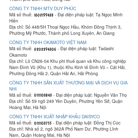
CÔNG TY TNHH MTV DUY PHÚC
Mã số thuế:
- Đại diện pháp luật: Tạ Ngọc Minh
Hiền
Địa chỉ: Số 448/5H Thoại Ngọc Hầu, Khóm Đông Thịnh 3,
Phường Mỹ Phước, Thành phố Long Xuyên, An Giang
CÔNG TY TNHH OKAMOTO VIỆT NAM
Mã số thuế:
- Đại diện pháp luật: Tadashi
Okamoto
Địa chỉ: Lô CN26-04 Khu phi thuế quan và Khu công nghiệp
Nam Đình Vũ (Khu 1), thuộc Khu Kinh tế Đình Vũ – Cát Hải,
Phường Đông Hải 2, Quận Hải An, Hải Phòng
CÔNG TY TNHH SẢN XUẤT THƯƠNG MẠI VÀ DỊCH VỤ GIA
NHI
Mã số thuế:
- Đại diện pháp luật: Nguyễn Văn Thọ
Địa chỉ: Số 59 ngõ 249 Yên Duyên, Phường Yên Sở, Quận
Hoàng Mai, Hà Nội
CÔNG TY TNHH XUẤT NHẬP KHẨU DAISYCO
Mã số thuế:
- Đại diện pháp luật: Đồng Thị Cúc
Địa chỉ: Nhà số 2, ngõ 362A Phố Nam Dư, Phường Lĩnh
Nam, Quận Hoàng Mai, Hà Nội