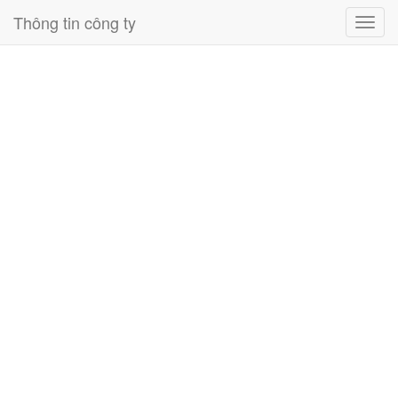
Thông tin công ty
Toggl
navig