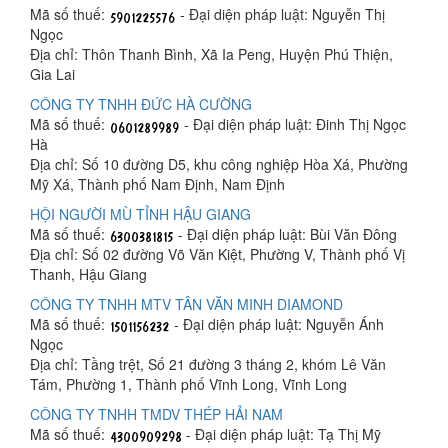
Mã số thuế:
- Đại diện pháp luật: Nguyễn Thị
Ngọc
Địa chỉ: Thôn Thanh Bình, Xã Ia Peng, Huyện Phú Thiện,
Gia Lai
CÔNG TY TNHH ĐỨC HÀ CƯỜNG
Mã số thuế:
- Đại diện pháp luật: Đinh Thị Ngọc
Hà
Địa chỉ: Số 10 đường D5, khu công nghiệp Hòa Xá, Phường
Mỹ Xá, Thành phố Nam Định, Nam Định
HỘI NGƯỜI MÙ TỈNH HẬU GIANG
Mã số thuế:
- Đại diện pháp luật: Bùi Văn Đông
Địa chỉ: Số 02 đường Võ Văn Kiệt, Phường V, Thành phố Vị
Thanh, Hậu Giang
CÔNG TY TNHH MTV TÂN VĂN MINH DIAMOND
Mã số thuế:
- Đại diện pháp luật: Nguyễn Ánh
Ngọc
Địa chỉ: Tầng trệt, Số 21 đường 3 tháng 2, khóm Lê Văn
Tám, Phường 1, Thành phố Vĩnh Long, Vĩnh Long
CÔNG TY TNHH TMDV THÉP HẢI NAM
Mã số thuế:
- Đại diện pháp luật: Tạ Thị Mỹ