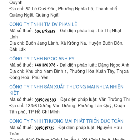
Quỳnh
Địa chỉ: 82 Lê Quý Đôn, Phường Nghĩa Lộ, Thành phố
Quảng Ngãi, Quảng Ngãi
CÔNG TY TNHH TM DV PHAN LÊ
Mã số thuế:
- Đại diện pháp luật: Lê Thị Nhật
Linh
Địa chỉ: Buôn Jang Lành, Xã Krông Na, Huyện Buôn Đôn,
Đắk Lắk
CÔNG TY TNHH NGỌC ANH PY
Mã số thuế:
- Đại diện pháp luật: Đặng Ngọc Anh
Địa chỉ: Khu phố Nam Bình 1, Phường Hòa Xuân Tây, Thị xã
Đông Hoà, Phú Yên
CÔNG TY TNHH SẢN XUẤT THƯƠNG MẠI NHỰA NHIÊN
KIỆT
Mã số thuế:
- Đại diện pháp luật: Văn Trường Thi
Địa chỉ: 133/6 Dương Văn Dương, Phường Tân Quý, Quận
Tân phú, TP Hồ Chí Minh
CÔNG TY TNHH THƯƠNG MẠI PHÁT TRIỂN ĐỨC TOÀN
Mã số thuế:
- Đại diện pháp luật: Nguyễn Hữu
Toàn
Địa chỉ: A6/9 Đường Vĩnh Lộc, Ấp 4, Xã Vĩnh Lộc A, Huyện