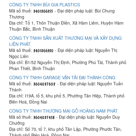
CÔNG TY TNHH BÙI GIA PLASTICS
Mã số thuế:
- Đại diện pháp luật: Bùi Chung
Thương
Địa chỉ: Tổ 1, Thôn Thuận Điền, Xã Hàm Liêm, Huyện Hàm
Thuận Bắc, Bình Thuận
CÔNG TY TNHH SẢN XUẤT THƯƠNG MẠI VÀ XÂY DỰNG
LIÊN PHÁT
Mã số thuế:
- Đại diện pháp luật: Nguyễn Thị
Ngọc Liên
Địa chỉ: B1/52 Nguyễn Thị Định, Phường Phú Tài, Thành phố
Phan Thiết, Bình Thuận
CÔNG TY TNHH GARAGE VẬN TẢI ĐẠI THÀNH CÔNG
Mã số thuế:
- Đại diện pháp luật: Nguyễn Tuấn
Thành
Địa chỉ: I19A, tổ 5, khu phố 5, Phường Tân Hiệp, Thành phố
Biên Hoà, Đồng Nai
CÔNG TY TNHH THƯƠNG MẠI GỖ HOÀNG NAM PHÁT
Mã số thuế:
- Đại diện pháp luật: Nguyễn Duy
Chưởng
Địa chỉ: Số 70, tổ 7, khu phố Tân Lập, Phường Phước Tân,
Thành phố Biên Hoà, Đồng Nai