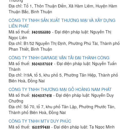
Thương
Địa chỉ: Tổ 1, Thôn Thuận Điền, Xã Hàm Liêm, Huyện Hàm
Thuận Bắc, Bình Thuận
CÔNG TY TNHH SẢN XUẤT THƯƠNG MẠI VÀ XÂY DỰNG
LIÊN PHÁT
Mã số thuế:
- Đại diện pháp luật: Nguyễn Thị
Ngọc Liên
Địa chỉ: B1/52 Nguyễn Thị Định, Phường Phú Tài, Thành phố
Phan Thiết, Bình Thuận
CÔNG TY TNHH GARAGE VẬN TẢI ĐẠI THÀNH CÔNG
Mã số thuế:
- Đại diện pháp luật: Nguyễn Tuấn
Thành
Địa chỉ: I19A, tổ 5, khu phố 5, Phường Tân Hiệp, Thành phố
Biên Hoà, Đồng Nai
CÔNG TY TNHH THƯƠNG MẠI GỖ HOÀNG NAM PHÁT
Mã số thuế:
- Đại diện pháp luật: Nguyễn Duy
Chưởng
Địa chỉ: Số 70, tổ 7, khu phố Tân Lập, Phường Phước Tân,
Thành phố Biên Hoà, Đồng Nai
CÔNG TY TNHH MTV DUY PHÚC
Mã số thuế:
- Đại diện pháp luật: Tạ Ngọc Minh