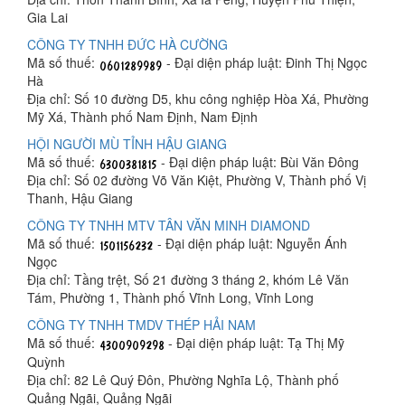
Gia Lai
CÔNG TY TNHH ĐỨC HÀ CƯỜNG
Mã số thuế:
- Đại diện pháp luật: Đinh Thị Ngọc
Hà
Địa chỉ: Số 10 đường D5, khu công nghiệp Hòa Xá, Phường
Mỹ Xá, Thành phố Nam Định, Nam Định
HỘI NGƯỜI MÙ TỈNH HẬU GIANG
Mã số thuế:
- Đại diện pháp luật: Bùi Văn Đông
Địa chỉ: Số 02 đường Võ Văn Kiệt, Phường V, Thành phố Vị
Thanh, Hậu Giang
CÔNG TY TNHH MTV TÂN VĂN MINH DIAMOND
Mã số thuế:
- Đại diện pháp luật: Nguyễn Ánh
Ngọc
Địa chỉ: Tầng trệt, Số 21 đường 3 tháng 2, khóm Lê Văn
Tám, Phường 1, Thành phố Vĩnh Long, Vĩnh Long
CÔNG TY TNHH TMDV THÉP HẢI NAM
Mã số thuế:
- Đại diện pháp luật: Tạ Thị Mỹ
Quỳnh
Địa chỉ: 82 Lê Quý Đôn, Phường Nghĩa Lộ, Thành phố
Quảng Ngãi, Quảng Ngãi