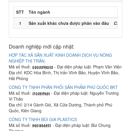
STT
Tên ngành
Mã n
1
Sản xuất khác chưa được phân vào đâu
C32900 
Doanh nghiệp mới cập nhật:
HỢP TÁC XÃ SẢN XUẤT KINH DOANH DỊCH VỤ NÔNG
NGHIỆP THỊ TRẤN.
Mã số thuế:
- Đại diện pháp luật: Phạm Văn Viện
Địa chỉ: KDC Hòa Bình, Thị trấn Vĩnh Bảo, Huyện Vĩnh Bảo,
Hải Phòng
CÔNG TY TNHH PHÂN PHỐI SẢN PHẨM PHÚ QUỐC BKT
Mã số thuế:
- Đại diện pháp luật: Nguyễn Trương
Vi Thảo
Địa chỉ: 2/14 Gành Gió, Xã Cửa Dương, Thành phố Phú
Quốc, Kiên Giang
CÔNG TY TNHH BÙI GIA PLASTICS
Mã số thuế:
- Đại diện pháp luật: Bùi Chung