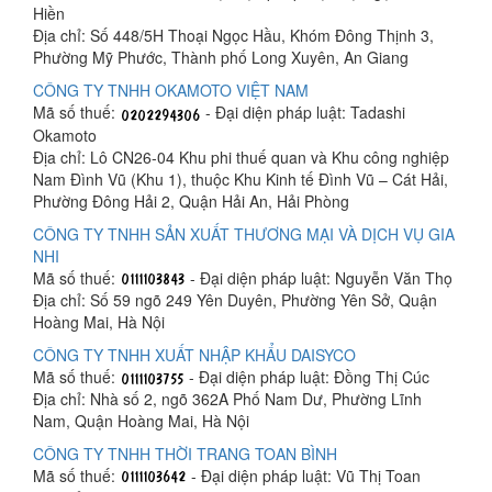
Hiền
Địa chỉ: Số 448/5H Thoại Ngọc Hầu, Khóm Đông Thịnh 3,
Phường Mỹ Phước, Thành phố Long Xuyên, An Giang
CÔNG TY TNHH OKAMOTO VIỆT NAM
Mã số thuế:
- Đại diện pháp luật: Tadashi
Okamoto
Địa chỉ: Lô CN26-04 Khu phi thuế quan và Khu công nghiệp
Nam Đình Vũ (Khu 1), thuộc Khu Kinh tế Đình Vũ – Cát Hải,
Phường Đông Hải 2, Quận Hải An, Hải Phòng
CÔNG TY TNHH SẢN XUẤT THƯƠNG MẠI VÀ DỊCH VỤ GIA
NHI
Mã số thuế:
- Đại diện pháp luật: Nguyễn Văn Thọ
Địa chỉ: Số 59 ngõ 249 Yên Duyên, Phường Yên Sở, Quận
Hoàng Mai, Hà Nội
CÔNG TY TNHH XUẤT NHẬP KHẨU DAISYCO
Mã số thuế:
- Đại diện pháp luật: Đồng Thị Cúc
Địa chỉ: Nhà số 2, ngõ 362A Phố Nam Dư, Phường Lĩnh
Nam, Quận Hoàng Mai, Hà Nội
CÔNG TY TNHH THỜI TRANG TOAN BÌNH
Mã số thuế:
- Đại diện pháp luật: Vũ Thị Toan