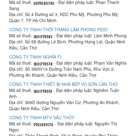
Mã số thuế:
- Đại diện pháp luật: Phan Thanh
Sang
Địa chỉ: Số 4 Đường số 3, KDC Phú Mỹ, Phường Phú Mỹ,
Quận 7, TP Hồ Chí Minh
CÔNG TY TNHH THỜI TRANG LÂM PHONG PIDO
Mã số thuế:
- Đại diện pháp luật: Lâm Minh Phong
Địa chỉ: Số 58 đường Lê Bình, Phường Hưng Lợi, Quận Ninh
Kiều, Cần Thơ
CÔNG TY TNHH NGHĨA FI
Mã số thuế:
- Đại diện pháp luật: Phạm Văn Nghĩa
Địa chỉ: Số 380H/14 Đường Trần Nam Phú, Khu Vực 2,
Phường An Khánh, Quận Ninh Kiều, Cần Thơ
CÔNG TY TNHH THIẾT BỊ NHÀ BẾP VŨ SƠN CẦN THƠ
Mã số thuế:
- Đại diện pháp luật: Nghiêm Tuấn
Anh
Địa chỉ: 369D đường Nguyễn Văn Cừ, Phường An Khánh,
Quận Ninh Kiều, Cần Thơ
CÔNG TY TNHH MTV SÁU THỦY
Mã số thuế:
- Đại diện pháp luật: Nguyễn Thị
Ngọc
Địa chỉ: Thôn Thanh Bình, Xã Ia Peng, Huyện Phú Thiện,