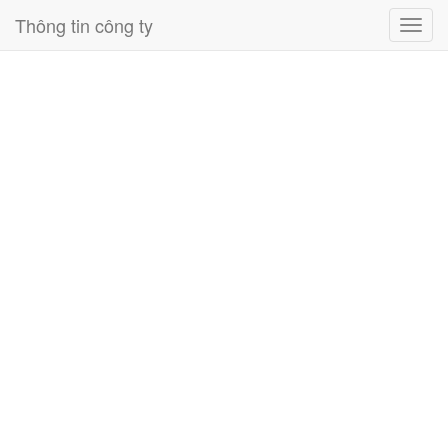
Thông tin công ty
Toggl
navig