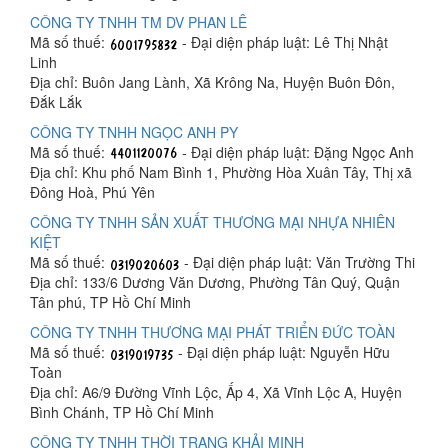
CÔNG TY TNHH TM DV PHAN LÊ
Mã số thuế:
- Đại diện pháp luật: Lê Thị Nhật
Linh
Địa chỉ: Buôn Jang Lành, Xã Krông Na, Huyện Buôn Đôn,
Đắk Lắk
CÔNG TY TNHH NGỌC ANH PY
Mã số thuế:
- Đại diện pháp luật: Đặng Ngọc Anh
Địa chỉ: Khu phố Nam Bình 1, Phường Hòa Xuân Tây, Thị xã
Đông Hoà, Phú Yên
CÔNG TY TNHH SẢN XUẤT THƯƠNG MẠI NHỰA NHIÊN
KIỆT
Mã số thuế:
- Đại diện pháp luật: Văn Trường Thi
Địa chỉ: 133/6 Dương Văn Dương, Phường Tân Quý, Quận
Tân phú, TP Hồ Chí Minh
CÔNG TY TNHH THƯƠNG MẠI PHÁT TRIỂN ĐỨC TOÀN
Mã số thuế:
- Đại diện pháp luật: Nguyễn Hữu
Toàn
Địa chỉ: A6/9 Đường Vĩnh Lộc, Ấp 4, Xã Vĩnh Lộc A, Huyện
Bình Chánh, TP Hồ Chí Minh
CÔNG TY TNHH THỜI TRANG KHẢI MINH