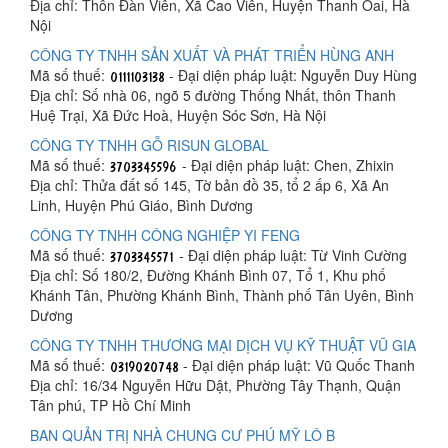
Địa chỉ: Thôn Đàn Viên, Xã Cao Viên, Huyện Thanh Oai, Hà
Nội
CÔNG TY TNHH SẢN XUẤT VÀ PHÁT TRIỂN HÙNG ANH
Mã số thuế:
- Đại diện pháp luật: Nguyễn Duy Hùng
Địa chỉ: Số nhà 06, ngõ 5 đường Thống Nhất, thôn Thanh
Huệ Trại, Xã Đức Hoà, Huyện Sóc Sơn, Hà Nội
CÔNG TY TNHH GỖ RISUN GLOBAL
Mã số thuế:
- Đại diện pháp luật: Chen, Zhixin
Địa chỉ: Thửa đất số 145, Tờ bản đồ 35, tổ 2 ấp 6, Xã An
Linh, Huyện Phú Giáo, Bình Dương
CÔNG TY TNHH CÔNG NGHIỆP YI FENG
Mã số thuế:
- Đại diện pháp luật: Từ Vinh Cường
Địa chỉ: Số 180/2, Đường Khánh Bình 07, Tổ 1, Khu phố
Khánh Tân, Phường Khánh Bình, Thành phố Tân Uyên, Bình
Dương
CÔNG TY TNHH THƯƠNG MẠI DỊCH VỤ KỸ THUẬT VŨ GIA
Mã số thuế:
- Đại diện pháp luật: Vũ Quốc Thanh
Địa chỉ: 16/34 Nguyễn Hữu Dật, Phường Tây Thạnh, Quận
Tân phú, TP Hồ Chí Minh
BAN QUẢN TRỊ NHÀ CHUNG CƯ PHÚ MỸ LÔ B