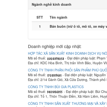
Ngành nghề kinh doanh
STT
Tên ngành
1
Bán buôn (trừ ô tô, mô tô, xe máy 
Doanh nghiệp mới cập nhật:
HỢP TÁC XÃ SẢN XUẤT KINH DOANH DỊCH VỤ NÔ
Mã số thuế:
- Đại diện pháp luật: Phạm
Địa chỉ: KDC Hòa Bình, Thị trấn Vĩnh Bảo, Huyện V
CÔNG TY TNHH PHÂN PHỐI SẢN PHẨM PHÚ QUỐ
Mã số thuế:
- Đại diện pháp luật: Nguyễn
Địa chỉ: 2/14 Gành Gió, Xã Cửa Dương, Thành phố
CÔNG TY TNHH BÙI GIA PLASTICS
Mã số thuế:
- Đại diện pháp luật: Bùi C
Địa chỉ: Tổ 1, Thôn Thuận Điền, Xã Hàm Liêm, Hu
CÔNG TY TNHH SẢN XUẤT THƯƠNG MẠI VÀ XÂY 