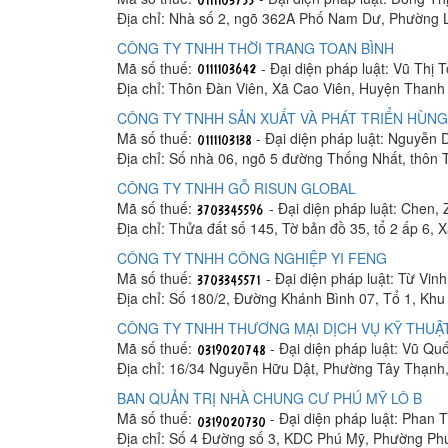
Địa chỉ: Nhà số 2, ngõ 362A Phố Nam Dư, Phường 
CÔNG TY TNHH THỜI TRANG TOAN BÌNH
Mã số thuế:
- Đại diện pháp luật: Vũ Thị 
Địa chỉ: Thôn Đàn Viên, Xã Cao Viên, Huyện Thanh 
CÔNG TY TNHH SẢN XUẤT VÀ PHÁT TRIỂN HÙNG
Mã số thuế:
- Đại diện pháp luật: Nguyễn
Địa chỉ: Số nhà 06, ngõ 5 đường Thống Nhất, thôn
CÔNG TY TNHH GỖ RISUN GLOBAL
Mã số thuế:
- Đại diện pháp luật: Chen, 
Địa chỉ: Thửa đất số 145, Tờ bản đồ 35, tổ 2 ấp 6,
CÔNG TY TNHH CÔNG NGHIỆP YI FENG
Mã số thuế:
- Đại diện pháp luật: Từ Vin
Địa chỉ: Số 180/2, Đường Khánh Bình 07, Tổ 1, K
CÔNG TY TNHH THƯƠNG MẠI DỊCH VỤ KỸ THUẬT
Mã số thuế:
- Đại diện pháp luật: Vũ Q
Địa chỉ: 16/34 Nguyễn Hữu Dật, Phường Tây Thạnh
BAN QUẢN TRỊ NHÀ CHUNG CƯ PHÚ MỸ LÔ B
Mã số thuế:
- Đại diện pháp luật: Phan
Địa chỉ: Số 4 Đường số 3, KDC Phú Mỹ, Phường Ph