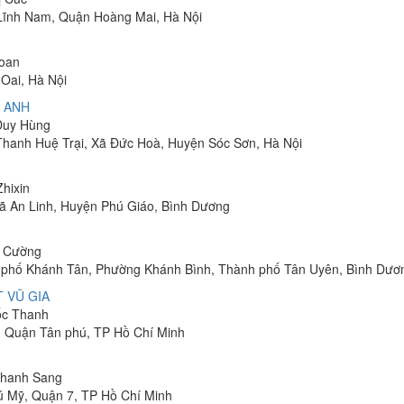
Lĩnh Nam, Quận Hoàng Mai, Hà Nội
Toan
Oai, Hà Nội
 ANH
 Duy Hùng
 Thanh Huệ Trại, Xã Đức Hoà, Huyện Sóc Sơn, Hà Nội
Zhixin
 Xã An Linh, Huyện Phú Giáo, Bình Dương
h Cường
hu phố Khánh Tân, Phường Khánh Bình, Thành phố Tân Uyên, Bình Dươ
 VŨ GIA
uốc Thanh
, Quận Tân phú, TP Hồ Chí Minh
 Thanh Sang
ú Mỹ, Quận 7, TP Hồ Chí Minh