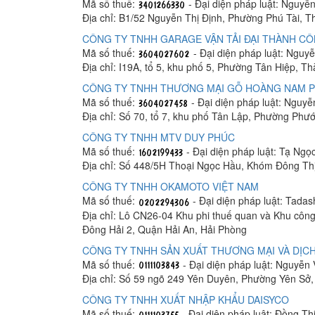
Mã số thuế:
- Đại diện pháp luật: Nguyễ
Địa chỉ: B1/52 Nguyễn Thị Định, Phường Phú Tài, 
CÔNG TY TNHH GARAGE VẬN TẢI ĐẠI THÀNH C
Mã số thuế:
- Đại diện pháp luật: Ngu
Địa chỉ: I19A, tổ 5, khu phố 5, Phường Tân Hiệp, T
CÔNG TY TNHH THƯƠNG MẠI GỖ HOÀNG NAM 
Mã số thuế:
- Đại diện pháp luật: Nguy
Địa chỉ: Số 70, tổ 7, khu phố Tân Lập, Phường Phư
CÔNG TY TNHH MTV DUY PHÚC
Mã số thuế:
- Đại diện pháp luật: Tạ Ngọ
Địa chỉ: Số 448/5H Thoại Ngọc Hầu, Khóm Đông Th
CÔNG TY TNHH OKAMOTO VIỆT NAM
Mã số thuế:
- Đại diện pháp luật: Tada
Địa chỉ: Lô CN26-04 Khu phi thuế quan và Khu công
Đông Hải 2, Quận Hải An, Hải Phòng
CÔNG TY TNHH SẢN XUẤT THƯƠNG MẠI VÀ DỊCH
Mã số thuế:
- Đại diện pháp luật: Nguyễn
Địa chỉ: Số 59 ngõ 249 Yên Duyên, Phường Yên Sở
CÔNG TY TNHH XUẤT NHẬP KHẨU DAISYCO
Mã số thuế:
- Đại diện pháp luật: Đồng Th