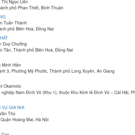
n Thị Ngọc Liên
Thành phố Phan Thiết, Bình Thuận
ÔNG
yễn Tuấn Thành
hành phố Biên Hoà, Đồng Nai
PHÁT
ễn Duy Chưởng
ớc Tân, Thành phố Biên Hoà, Đồng Nai
c Minh Hiền
ịnh 3, Phường Mỹ Phước, Thành phố Long Xuyên, An Giang
shi Okamoto
 nghiệp Nam Đình Vũ (Khu 1), thuộc Khu Kinh tế Đình Vũ – Cát Hải, 
 VỤ GIA NHI
 Văn Thọ
, Quận Hoàng Mai, Hà Nội
ị Cúc