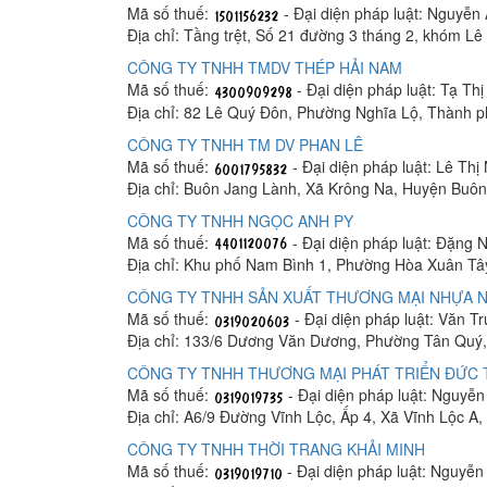
Mã số thuế:
- Đại diện pháp luật: Nguyễn
Địa chỉ: Tầng trệt, Số 21 đường 3 tháng 2, khóm 
CÔNG TY TNHH TMDV THÉP HẢI NAM
Mã số thuế:
- Đại diện pháp luật: Tạ Th
Địa chỉ: 82 Lê Quý Đôn, Phường Nghĩa Lộ, Thành 
CÔNG TY TNHH TM DV PHAN LÊ
Mã số thuế:
- Đại diện pháp luật: Lê Thị
Địa chỉ: Buôn Jang Lành, Xã Krông Na, Huyện Buô
CÔNG TY TNHH NGỌC ANH PY
Mã số thuế:
- Đại diện pháp luật: Đặng 
Địa chỉ: Khu phố Nam Bình 1, Phường Hòa Xuân Tâ
CÔNG TY TNHH SẢN XUẤT THƯƠNG MẠI NHỰA N
Mã số thuế:
- Đại diện pháp luật: Văn T
Địa chỉ: 133/6 Dương Văn Dương, Phường Tân Quý,
CÔNG TY TNHH THƯƠNG MẠI PHÁT TRIỂN ĐỨC
Mã số thuế:
- Đại diện pháp luật: Nguyễ
Địa chỉ: A6/9 Đường Vĩnh Lộc, Ấp 4, Xã Vĩnh Lộc A
CÔNG TY TNHH THỜI TRANG KHẢI MINH
Mã số thuế:
- Đại diện pháp luật: Nguyễ