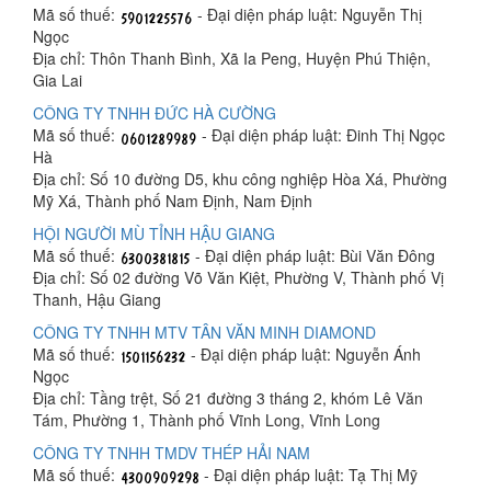
Mã số thuế:
- Đại diện pháp luật: Nguyễn Thị
Ngọc
Địa chỉ: Thôn Thanh Bình, Xã Ia Peng, Huyện Phú Thiện,
Gia Lai
CÔNG TY TNHH ĐỨC HÀ CƯỜNG
Mã số thuế:
- Đại diện pháp luật: Đinh Thị Ngọc
Hà
Địa chỉ: Số 10 đường D5, khu công nghiệp Hòa Xá, Phường
Mỹ Xá, Thành phố Nam Định, Nam Định
HỘI NGƯỜI MÙ TỈNH HẬU GIANG
Mã số thuế:
- Đại diện pháp luật: Bùi Văn Đông
Địa chỉ: Số 02 đường Võ Văn Kiệt, Phường V, Thành phố Vị
Thanh, Hậu Giang
CÔNG TY TNHH MTV TÂN VĂN MINH DIAMOND
Mã số thuế:
- Đại diện pháp luật: Nguyễn Ánh
Ngọc
Địa chỉ: Tầng trệt, Số 21 đường 3 tháng 2, khóm Lê Văn
Tám, Phường 1, Thành phố Vĩnh Long, Vĩnh Long
CÔNG TY TNHH TMDV THÉP HẢI NAM
Mã số thuế:
- Đại diện pháp luật: Tạ Thị Mỹ