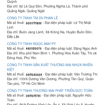
Quỳnh
Địa chỉ: 82 Lê Quý Đôn, Phường Nghĩa Lộ, Thành phố
Quảng Ngãi, Quảng Ngãi
CÔNG TY TNHH TM DV PHAN LÊ
Mã số thuế:
- Đại diện pháp luật: Lê Thị Nhật
Linh
Địa chỉ: Buôn Jang Lành, Xã Krông Na, Huyện Buôn Đôn,
Đắk Lắk
CÔNG TY TNHH NGỌC ANH PY
Mã số thuế:
- Đại diện pháp luật: Đặng Ngọc Anh
Địa chỉ: Khu phố Nam Bình 1, Phường Hòa Xuân Tây, Thị xã
Đông Hoà, Phú Yên
CÔNG TY TNHH SẢN XUẤT THƯƠNG MẠI NHỰA NHIÊN
KIỆT
Mã số thuế:
- Đại diện pháp luật: Văn Trường Thi
Địa chỉ: 133/6 Dương Văn Dương, Phường Tân Quý, Quận
Tân phú, TP Hồ Chí Minh
CÔNG TY TNHH THƯƠNG MẠI PHÁT TRIỂN ĐỨC TOÀN
Mã số thuế:
- Đại diện pháp luật: Nguyễn Hữu
Toàn
Địa chỉ: A6/9 Đường Vĩnh Lộc, Ấp 4, Xã Vĩnh Lộc A, Huyện