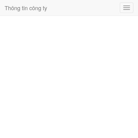
Thông tin công ty
Toggl
navig