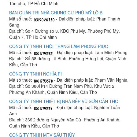
Tân phú, TP Hồ Chí Minh
BAN QUẢN TRỊ NHÀ CHUNG CƯ PHÚ MỸ LÔ B
Mã số thuế:
- Đại diện pháp luật: Phan Thanh
Sang
Địa chỉ: Số 4 Đường số 3, KDC Phú Mỹ, Phường Phú Mỹ,
Quận 7, TP Hồ Chí Minh
CÔNG TY TNHH THỜI TRANG LÂM PHONG PIDO
Mã số thuế:
- Đại diện pháp luật: Lâm Minh Phong
Địa chỉ: Số 58 đường Lê Bình, Phường Hưng Lợi, Quận Ninh
Kiều, Cần Thơ
CÔNG TY TNHH NGHĨA FI
Mã số thuế:
- Đại diện pháp luật: Phạm Văn Nghĩa
Địa chỉ: Số 380H/14 Đường Trần Nam Phú, Khu Vực 2,
Phường An Khánh, Quận Ninh Kiều, Cần Thơ
CÔNG TY TNHH THIẾT BỊ NHÀ BẾP VŨ SƠN CẦN THƠ
Mã số thuế:
- Đại diện pháp luật: Nghiêm Tuấn
Anh
Địa chỉ: 369D đường Nguyễn Văn Cừ, Phường An Khánh,
Quận Ninh Kiều, Cần Thơ
CÔNG TY TNHH MTV SÁU THỦY