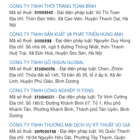
CÔNG TY TNHH THỜI TRANG TOAN BÌNH
Mã số thuế:
- Đại diện pháp luật: Vũ Thị Toan
Địa chỉ: Thôn Đàn Viên, Xã Cao Viên, Huyện Thanh Oai, Hà
Nội
CÔNG TY TNHH SẢN XUẤT VÀ PHÁT TRIỂN HÙNG ANH
Mã số thuế:
- Đại diện pháp luật: Nguyễn Duy Hùng
Địa chỉ: Số nhà 06, ngõ 5 đường Thống Nhất, thôn Thanh
Huệ Trại, Xã Đức Hoà, Huyện Sóc Sơn, Hà Nội
CÔNG TY TNHH GỖ RISUN GLOBAL
Mã số thuế:
- Đại diện pháp luật: Chen, Zhixin
Địa chỉ: Thửa đất số 145, Tờ bản đồ 35, tổ 2 ấp 6, Xã An
Linh, Huyện Phú Giáo, Bình Dương
CÔNG TY TNHH CÔNG NGHIỆP YI FENG
Mã số thuế:
- Đại diện pháp luật: Từ Vinh Cường
Địa chỉ: Số 180/2, Đường Khánh Bình 07, Tổ 1, Khu phố
Khánh Tân, Phường Khánh Bình, Thành phố Tân Uyên, Bình
Dương
CÔNG TY TNHH THƯƠNG MẠI DỊCH VỤ KỸ THUẬT VŨ GIA
Mã số thuế:
- Đại diện pháp luật: Vũ Quốc Thanh
Địa chỉ: 16/34 Nguyễn Hữu Dật, Phường Tây Thạnh, Quận