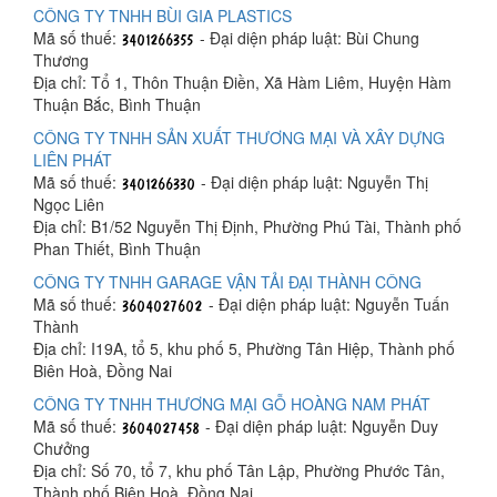
CÔNG TY TNHH BÙI GIA PLASTICS
Mã số thuế:
- Đại diện pháp luật: Bùi Chung
Thương
Địa chỉ: Tổ 1, Thôn Thuận Điền, Xã Hàm Liêm, Huyện Hàm
Thuận Bắc, Bình Thuận
CÔNG TY TNHH SẢN XUẤT THƯƠNG MẠI VÀ XÂY DỰNG
LIÊN PHÁT
Mã số thuế:
- Đại diện pháp luật: Nguyễn Thị
Ngọc Liên
Địa chỉ: B1/52 Nguyễn Thị Định, Phường Phú Tài, Thành phố
Phan Thiết, Bình Thuận
CÔNG TY TNHH GARAGE VẬN TẢI ĐẠI THÀNH CÔNG
Mã số thuế:
- Đại diện pháp luật: Nguyễn Tuấn
Thành
Địa chỉ: I19A, tổ 5, khu phố 5, Phường Tân Hiệp, Thành phố
Biên Hoà, Đồng Nai
CÔNG TY TNHH THƯƠNG MẠI GỖ HOÀNG NAM PHÁT
Mã số thuế:
- Đại diện pháp luật: Nguyễn Duy
Chưởng
Địa chỉ: Số 70, tổ 7, khu phố Tân Lập, Phường Phước Tân,
Thành phố Biên Hoà, Đồng Nai