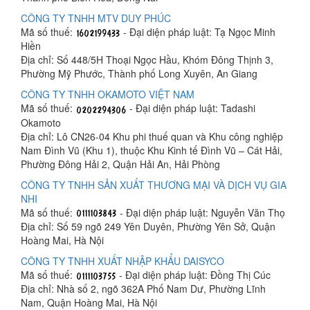
CÔNG TY TNHH MTV DUY PHÚC
Mã số thuế:
- Đại diện pháp luật: Tạ Ngọc Minh
Hiền
Địa chỉ: Số 448/5H Thoại Ngọc Hầu, Khóm Đông Thịnh 3,
Phường Mỹ Phước, Thành phố Long Xuyên, An Giang
CÔNG TY TNHH OKAMOTO VIỆT NAM
Mã số thuế:
- Đại diện pháp luật: Tadashi
Okamoto
Địa chỉ: Lô CN26-04 Khu phi thuế quan và Khu công nghiệp
Nam Đình Vũ (Khu 1), thuộc Khu Kinh tế Đình Vũ – Cát Hải,
Phường Đông Hải 2, Quận Hải An, Hải Phòng
CÔNG TY TNHH SẢN XUẤT THƯƠNG MẠI VÀ DỊCH VỤ GIA
NHI
Mã số thuế:
- Đại diện pháp luật: Nguyễn Văn Thọ
Địa chỉ: Số 59 ngõ 249 Yên Duyên, Phường Yên Sở, Quận
Hoàng Mai, Hà Nội
CÔNG TY TNHH XUẤT NHẬP KHẨU DAISYCO
Mã số thuế:
- Đại diện pháp luật: Đồng Thị Cúc
Địa chỉ: Nhà số 2, ngõ 362A Phố Nam Dư, Phường Lĩnh
Nam, Quận Hoàng Mai, Hà Nội