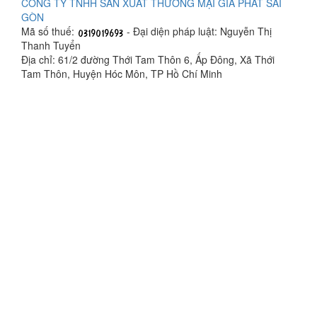
CÔNG TY TNHH SẢN XUẤT THƯƠNG MẠI GIA PHÁT SÀI
GÒN
Mã số thuế:
- Đại diện pháp luật: Nguyễn Thị
Thanh Tuyển
Địa chỉ: 61/2 đường Thới Tam Thôn 6, Ấp Đông, Xã Thới
Tam Thôn, Huyện Hóc Môn, TP Hồ Chí Minh