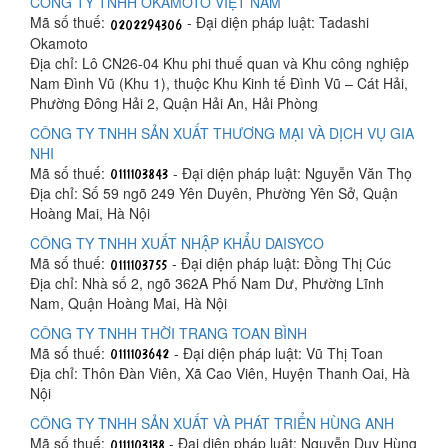
CÔNG TY TNHH OKAMOTO VIỆT NAM
Mã số thuế:
- Đại diện pháp luật: Tadashi
Okamoto
Địa chỉ: Lô CN26-04 Khu phi thuế quan và Khu công nghiệp
Nam Đình Vũ (Khu 1), thuộc Khu Kinh tế Đình Vũ – Cát Hải,
Phường Đông Hải 2, Quận Hải An, Hải Phòng
CÔNG TY TNHH SẢN XUẤT THƯƠNG MẠI VÀ DỊCH VỤ GIA
NHI
Mã số thuế:
- Đại diện pháp luật: Nguyễn Văn Thọ
Địa chỉ: Số 59 ngõ 249 Yên Duyên, Phường Yên Sở, Quận
Hoàng Mai, Hà Nội
CÔNG TY TNHH XUẤT NHẬP KHẨU DAISYCO
Mã số thuế:
- Đại diện pháp luật: Đồng Thị Cúc
Địa chỉ: Nhà số 2, ngõ 362A Phố Nam Dư, Phường Lĩnh
Nam, Quận Hoàng Mai, Hà Nội
CÔNG TY TNHH THỜI TRANG TOAN BÌNH
Mã số thuế:
- Đại diện pháp luật: Vũ Thị Toan
Địa chỉ: Thôn Đàn Viên, Xã Cao Viên, Huyện Thanh Oai, Hà
Nội
CÔNG TY TNHH SẢN XUẤT VÀ PHÁT TRIỂN HÙNG ANH
Mã số thuế:
- Đại diện pháp luật: Nguyễn Duy Hùng