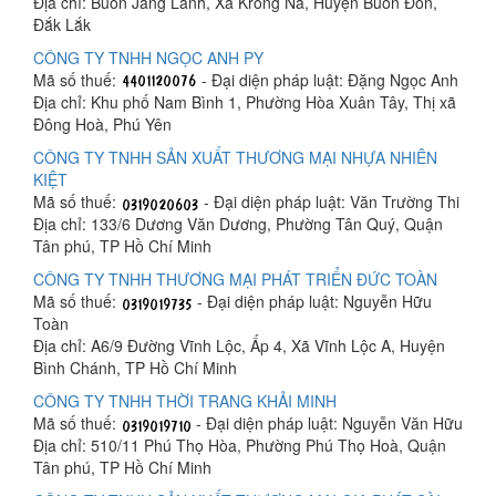
Địa chỉ: Buôn Jang Lành, Xã Krông Na, Huyện Buôn Đôn,
Đắk Lắk
CÔNG TY TNHH NGỌC ANH PY
Mã số thuế:
- Đại diện pháp luật: Đặng Ngọc Anh
Địa chỉ: Khu phố Nam Bình 1, Phường Hòa Xuân Tây, Thị xã
Đông Hoà, Phú Yên
CÔNG TY TNHH SẢN XUẤT THƯƠNG MẠI NHỰA NHIÊN
KIỆT
Mã số thuế:
- Đại diện pháp luật: Văn Trường Thi
Địa chỉ: 133/6 Dương Văn Dương, Phường Tân Quý, Quận
Tân phú, TP Hồ Chí Minh
CÔNG TY TNHH THƯƠNG MẠI PHÁT TRIỂN ĐỨC TOÀN
Mã số thuế:
- Đại diện pháp luật: Nguyễn Hữu
Toàn
Địa chỉ: A6/9 Đường Vĩnh Lộc, Ấp 4, Xã Vĩnh Lộc A, Huyện
Bình Chánh, TP Hồ Chí Minh
CÔNG TY TNHH THỜI TRANG KHẢI MINH
Mã số thuế:
- Đại diện pháp luật: Nguyễn Văn Hữu
Địa chỉ: 510/11 Phú Thọ Hòa, Phường Phú Thọ Hoà, Quận
Tân phú, TP Hồ Chí Minh