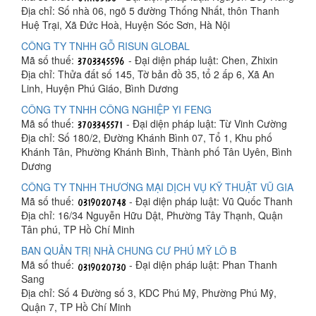
Địa chỉ: Số nhà 06, ngõ 5 đường Thống Nhất, thôn Thanh
Huệ Trại, Xã Đức Hoà, Huyện Sóc Sơn, Hà Nội
CÔNG TY TNHH GỖ RISUN GLOBAL
Mã số thuế:
- Đại diện pháp luật: Chen, Zhixin
Địa chỉ: Thửa đất số 145, Tờ bản đồ 35, tổ 2 ấp 6, Xã An
Linh, Huyện Phú Giáo, Bình Dương
CÔNG TY TNHH CÔNG NGHIỆP YI FENG
Mã số thuế:
- Đại diện pháp luật: Từ Vinh Cường
Địa chỉ: Số 180/2, Đường Khánh Bình 07, Tổ 1, Khu phố
Khánh Tân, Phường Khánh Bình, Thành phố Tân Uyên, Bình
Dương
CÔNG TY TNHH THƯƠNG MẠI DỊCH VỤ KỸ THUẬT VŨ GIA
Mã số thuế:
- Đại diện pháp luật: Vũ Quốc Thanh
Địa chỉ: 16/34 Nguyễn Hữu Dật, Phường Tây Thạnh, Quận
Tân phú, TP Hồ Chí Minh
BAN QUẢN TRỊ NHÀ CHUNG CƯ PHÚ MỸ LÔ B
Mã số thuế:
- Đại diện pháp luật: Phan Thanh
Sang
Địa chỉ: Số 4 Đường số 3, KDC Phú Mỹ, Phường Phú Mỹ,
Quận 7, TP Hồ Chí Minh