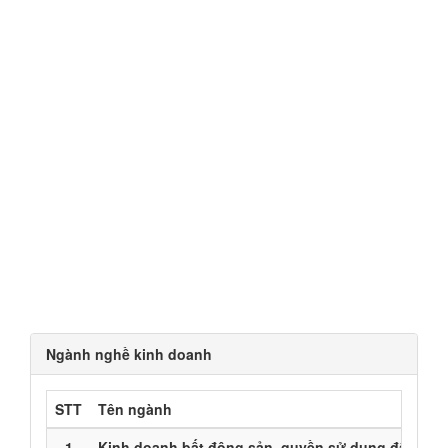
Ngành nghề kinh doanh
STT
Tên ngành
1
Kinh doanh bất động sản, quyền sử dụng đất thuộ