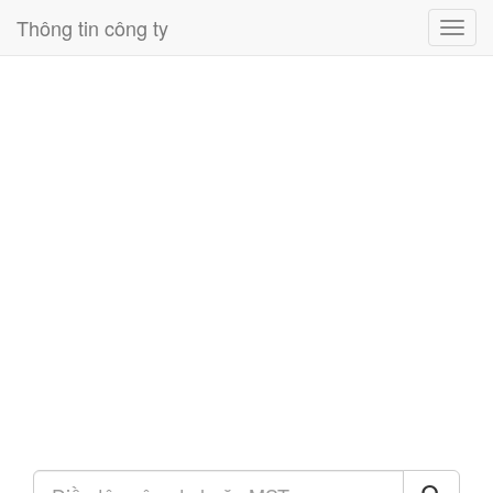
Thông tin công ty
Toggl
navig