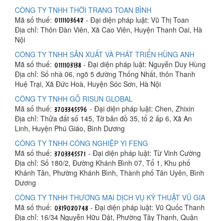
CÔNG TY TNHH THỜI TRANG TOAN BÌNH
Mã số thuế:
- Đại diện pháp luật: Vũ Thị Toan
Địa chỉ: Thôn Đàn Viên, Xã Cao Viên, Huyện Thanh Oai, Hà
Nội
CÔNG TY TNHH SẢN XUẤT VÀ PHÁT TRIỂN HÙNG ANH
Mã số thuế:
- Đại diện pháp luật: Nguyễn Duy Hùng
Địa chỉ: Số nhà 06, ngõ 5 đường Thống Nhất, thôn Thanh
Huệ Trại, Xã Đức Hoà, Huyện Sóc Sơn, Hà Nội
CÔNG TY TNHH GỖ RISUN GLOBAL
Mã số thuế:
- Đại diện pháp luật: Chen, Zhixin
Địa chỉ: Thửa đất số 145, Tờ bản đồ 35, tổ 2 ấp 6, Xã An
Linh, Huyện Phú Giáo, Bình Dương
CÔNG TY TNHH CÔNG NGHIỆP YI FENG
Mã số thuế:
- Đại diện pháp luật: Từ Vinh Cường
Địa chỉ: Số 180/2, Đường Khánh Bình 07, Tổ 1, Khu phố
Khánh Tân, Phường Khánh Bình, Thành phố Tân Uyên, Bình
Dương
CÔNG TY TNHH THƯƠNG MẠI DỊCH VỤ KỸ THUẬT VŨ GIA
Mã số thuế:
- Đại diện pháp luật: Vũ Quốc Thanh
Địa chỉ: 16/34 Nguyễn Hữu Dật, Phường Tây Thạnh, Quận