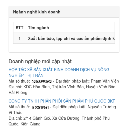
Ngành nghề kinh doanh
STT
Tên ngành
1
Xuất bản báo, tạp chí và các ấn phẩm định kỳ
J5
Doanh nghiệp mới cập nhật:
HỢP TÁC XÃ SẢN XUẤT KINH DOANH DỊCH VỤ NÔNG
NGHIỆP THỊ TRẤN.
Mã số thuế:
- Đại diện pháp luật: Phạm Văn Viện
Địa chỉ: KDC Hòa Bình, Thị trấn Vĩnh Bảo, Huyện Vĩnh Bảo,
Hải Phòng
CÔNG TY TNHH PHÂN PHỐI SẢN PHẨM PHÚ QUỐC BKT
Mã số thuế:
- Đại diện pháp luật: Nguyễn Trương
Vi Thảo
Địa chỉ: 2/14 Gành Gió, Xã Cửa Dương, Thành phố Phú
Quốc, Kiên Giang