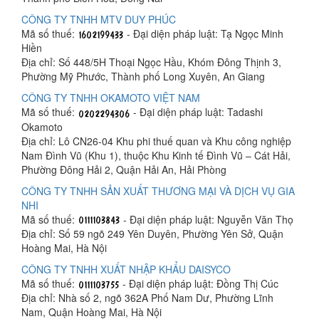
CÔNG TY TNHH MTV DUY PHÚC
Mã số thuế:
- Đại diện pháp luật: Tạ Ngọc Minh
Hiền
Địa chỉ: Số 448/5H Thoại Ngọc Hầu, Khóm Đông Thịnh 3,
Phường Mỹ Phước, Thành phố Long Xuyên, An Giang
CÔNG TY TNHH OKAMOTO VIỆT NAM
Mã số thuế:
- Đại diện pháp luật: Tadashi
Okamoto
Địa chỉ: Lô CN26-04 Khu phi thuế quan và Khu công nghiệp
Nam Đình Vũ (Khu 1), thuộc Khu Kinh tế Đình Vũ – Cát Hải,
Phường Đông Hải 2, Quận Hải An, Hải Phòng
CÔNG TY TNHH SẢN XUẤT THƯƠNG MẠI VÀ DỊCH VỤ GIA
NHI
Mã số thuế:
- Đại diện pháp luật: Nguyễn Văn Thọ
Địa chỉ: Số 59 ngõ 249 Yên Duyên, Phường Yên Sở, Quận
Hoàng Mai, Hà Nội
CÔNG TY TNHH XUẤT NHẬP KHẨU DAISYCO
Mã số thuế:
- Đại diện pháp luật: Đồng Thị Cúc
Địa chỉ: Nhà số 2, ngõ 362A Phố Nam Dư, Phường Lĩnh
Nam, Quận Hoàng Mai, Hà Nội