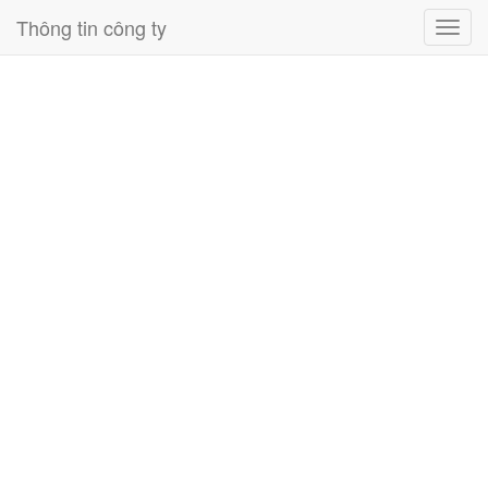
Thông tin công ty
Toggl
navig