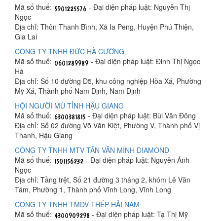
Mã số thuế:
- Đại diện pháp luật: Nguyễn Thị
Ngọc
Địa chỉ: Thôn Thanh Bình, Xã Ia Peng, Huyện Phú Thiện,
Gia Lai
CÔNG TY TNHH ĐỨC HÀ CƯỜNG
Mã số thuế:
- Đại diện pháp luật: Đinh Thị Ngọc
Hà
Địa chỉ: Số 10 đường D5, khu công nghiệp Hòa Xá, Phường
Mỹ Xá, Thành phố Nam Định, Nam Định
HỘI NGƯỜI MÙ TỈNH HẬU GIANG
Mã số thuế:
- Đại diện pháp luật: Bùi Văn Đông
Địa chỉ: Số 02 đường Võ Văn Kiệt, Phường V, Thành phố Vị
Thanh, Hậu Giang
CÔNG TY TNHH MTV TÂN VĂN MINH DIAMOND
Mã số thuế:
- Đại diện pháp luật: Nguyễn Ánh
Ngọc
Địa chỉ: Tầng trệt, Số 21 đường 3 tháng 2, khóm Lê Văn
Tám, Phường 1, Thành phố Vĩnh Long, Vĩnh Long
CÔNG TY TNHH TMDV THÉP HẢI NAM
Mã số thuế:
- Đại diện pháp luật: Tạ Thị Mỹ