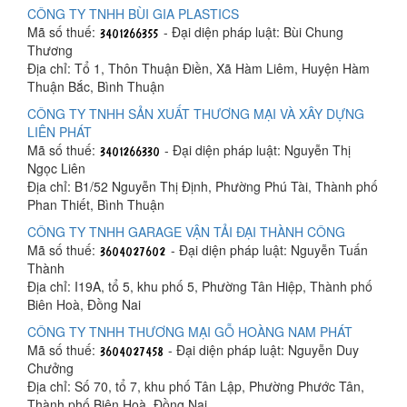
CÔNG TY TNHH BÙI GIA PLASTICS
Mã số thuế:
- Đại diện pháp luật: Bùi Chung
Thương
Địa chỉ: Tổ 1, Thôn Thuận Điền, Xã Hàm Liêm, Huyện Hàm
Thuận Bắc, Bình Thuận
CÔNG TY TNHH SẢN XUẤT THƯƠNG MẠI VÀ XÂY DỰNG
LIÊN PHÁT
Mã số thuế:
- Đại diện pháp luật: Nguyễn Thị
Ngọc Liên
Địa chỉ: B1/52 Nguyễn Thị Định, Phường Phú Tài, Thành phố
Phan Thiết, Bình Thuận
CÔNG TY TNHH GARAGE VẬN TẢI ĐẠI THÀNH CÔNG
Mã số thuế:
- Đại diện pháp luật: Nguyễn Tuấn
Thành
Địa chỉ: I19A, tổ 5, khu phố 5, Phường Tân Hiệp, Thành phố
Biên Hoà, Đồng Nai
CÔNG TY TNHH THƯƠNG MẠI GỖ HOÀNG NAM PHÁT
Mã số thuế:
- Đại diện pháp luật: Nguyễn Duy
Chưởng
Địa chỉ: Số 70, tổ 7, khu phố Tân Lập, Phường Phước Tân,
Thành phố Biên Hoà, Đồng Nai