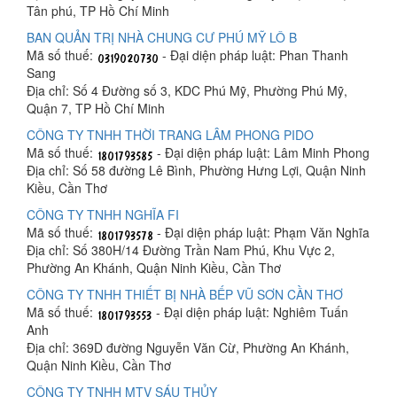
Tân phú, TP Hồ Chí Minh
BAN QUẢN TRỊ NHÀ CHUNG CƯ PHÚ MỸ LÔ B
Mã số thuế:
- Đại diện pháp luật: Phan Thanh
Sang
Địa chỉ: Số 4 Đường số 3, KDC Phú Mỹ, Phường Phú Mỹ,
Quận 7, TP Hồ Chí Minh
CÔNG TY TNHH THỜI TRANG LÂM PHONG PIDO
Mã số thuế:
- Đại diện pháp luật: Lâm Minh Phong
Địa chỉ: Số 58 đường Lê Bình, Phường Hưng Lợi, Quận Ninh
Kiều, Cần Thơ
CÔNG TY TNHH NGHĨA FI
Mã số thuế:
- Đại diện pháp luật: Phạm Văn Nghĩa
Địa chỉ: Số 380H/14 Đường Trần Nam Phú, Khu Vực 2,
Phường An Khánh, Quận Ninh Kiều, Cần Thơ
CÔNG TY TNHH THIẾT BỊ NHÀ BẾP VŨ SƠN CẦN THƠ
Mã số thuế:
- Đại diện pháp luật: Nghiêm Tuấn
Anh
Địa chỉ: 369D đường Nguyễn Văn Cừ, Phường An Khánh,
Quận Ninh Kiều, Cần Thơ
CÔNG TY TNHH MTV SÁU THỦY