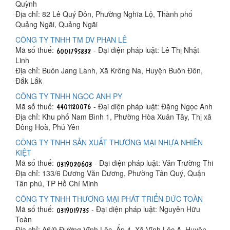
Quỳnh
Địa chỉ: 82 Lê Quý Đôn, Phường Nghĩa Lộ, Thành phố
Quảng Ngãi, Quảng Ngãi
CÔNG TY TNHH TM DV PHAN LÊ
Mã số thuế:
- Đại diện pháp luật: Lê Thị Nhật
Linh
Địa chỉ: Buôn Jang Lành, Xã Krông Na, Huyện Buôn Đôn,
Đắk Lắk
CÔNG TY TNHH NGỌC ANH PY
Mã số thuế:
- Đại diện pháp luật: Đặng Ngọc Anh
Địa chỉ: Khu phố Nam Bình 1, Phường Hòa Xuân Tây, Thị xã
Đông Hoà, Phú Yên
CÔNG TY TNHH SẢN XUẤT THƯƠNG MẠI NHỰA NHIÊN
KIỆT
Mã số thuế:
- Đại diện pháp luật: Văn Trường Thi
Địa chỉ: 133/6 Dương Văn Dương, Phường Tân Quý, Quận
Tân phú, TP Hồ Chí Minh
CÔNG TY TNHH THƯƠNG MẠI PHÁT TRIỂN ĐỨC TOÀN
Mã số thuế:
- Đại diện pháp luật: Nguyễn Hữu
Toàn
Địa chỉ: A6/9 Đường Vĩnh Lộc, Ấp 4, Xã Vĩnh Lộc A, Huyện